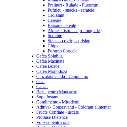
Prajituri - Rulade - Fursecuri
Pufuleti - snacks - saratele
Croissant
Cereale
Batoane cereale
Alune - fistic - caju - migdale
Seminte
Sticks - covrigi - grisine
Chips
Porumb floricele
Cafea Solubila
Cafea Macinata
Cafea Boabe
Cafea Monodoza
Ciocolata Calda - Cappucino
Ceai
Cacao
Baze pentru Mancaruri
Supe Instant
Condimente - Mirodenii
Aditivi - Conservanti - Colorant alimentar
Fructe Confiate - uscate
Produse Dietetice
Vopsea pentru oua