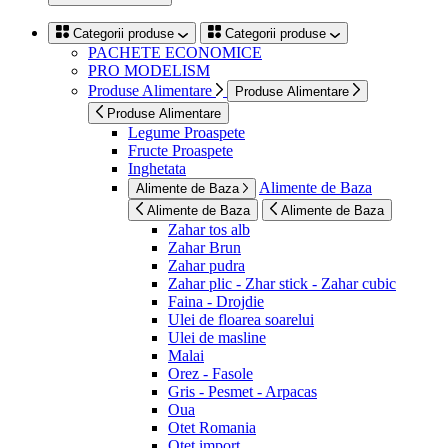
Categorii produse
Categorii produse
PACHETE ECONOMICE
PRO MODELISM
Produse Alimentare
Produse Alimentare
Produse Alimentare
Legume Proaspete
Fructe Proaspete
Inghetata
Alimente de Baza
Alimente de Baza
Alimente de Baza
Alimente de Baza
Zahar tos alb
Zahar Brun
Zahar pudra
Zahar plic - Zhar stick - Zahar cubic
Faina - Drojdie
Ulei de floarea soarelui
Ulei de masline
Malai
Orez - Fasole
Gris - Pesmet - Arpacas
Oua
Otet Romania
Otet import