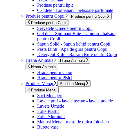
Produse pentru lipit
Candele - Lumanari - betisoare parfumate
Produse pentru Copii
Produse pentru Copii
Produse pentru Copii
Servetele Umede pentru Copii
Gel dus - Spumant Baie - sampon - balsam
pentru Copii
Sapun Solid - Sapun lichid pentru Copii
Pasta Dinti - Apa de gura pentru Copii
Detergent Rufe - Balsam Rufe pentru Copii
Hrana Animala
Hrana Animala
Hrana Animala
Hrana pentru Caini
Hrana pentru Pisici
Produse Menaj
Produse Menaj
Produse Menaj
Saci Menajeri
Lavete praf - lavete uscate - lavete podele
Lavete Umede
Folie Plastic
Folie Aluminiu
Manusi Menaj, masti de unica folosinta
Burete vase