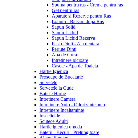
Spuma pentru ras - Crema pentru ras
Gel pentru ras
Aparate si Rezerve pentru Ras
Lotiuni - Balsam dupa Ras
Sapun Solid
Sapun Lichid
Sapun Lichid Rezerva
Pasta Dinti - Ata dentara
Periute Dinti
Apa de Gura
Intretinere picioare
Casete - Apa de Toaleta
Hartie Igienica
Prosoape de Bucatarie
Servetele
Servetele la Cutie
Batiste Hartie
Intretinere Camera
Intretinere Auto - Odorizante auto
Intretinere Incaltaminte
Insecticide
Scutece Adulti
Hartie igienica umeda
Baterii - Becuri - Prelungitoare
Alcool Sanitar