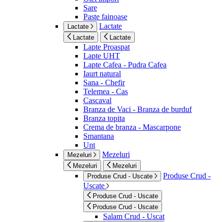
Sare
Paste fainoase
Lactate
Lactate
Lactate
Lactate
Lapte Proaspat
Lapte UHT
Lapte Cafea - Pudra Cafea
Iaurt natural
Sana - Chefir
Telemea - Cas
Cascaval
Branza de Vaci - Branza de burduf
Branza topita
Crema de branza - Mascarpone
Smantana
Unt
Mezeluri
Mezeluri
Mezeluri
Mezeluri
Produse Crud -
Produse Crud - Uscate
Uscate
Produse Crud - Uscate
Produse Crud - Uscate
Salam Crud - Uscat