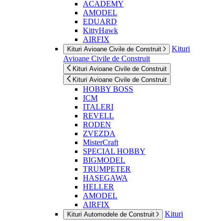
ACADEMY
AMODEL
EDUARD
KittyHawk
AIRFIX
Kituri
Kituri Avioane Civile de Construit
Avioane Civile de Construit
Kituri Avioane Civile de Construit
Kituri Avioane Civile de Construit
HOBBY BOSS
ICM
ITALERI
REVELL
RODEN
ZVEZDA
MisterCraft
SPECIAL HOBBY
BIGMODEL
TRUMPETER
HASEGAWA
HELLER
AMODEL
AIRFIX
Kituri
Kituri Automodele de Construit