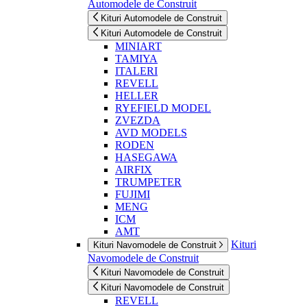
Automodele de Construit
Kituri Automodele de Construit
Kituri Automodele de Construit
MINIART
TAMIYA
ITALERI
REVELL
HELLER
RYEFIELD MODEL
ZVEZDA
AVD MODELS
RODEN
HASEGAWA
AIRFIX
TRUMPETER
FUJIMI
MENG
ICM
AMT
Kituri
Kituri Navomodele de Construit
Navomodele de Construit
Kituri Navomodele de Construit
Kituri Navomodele de Construit
REVELL