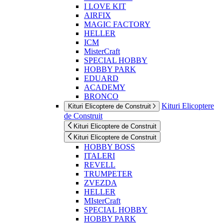
I LOVE KIT
AIRFIX
MAGIC FACTORY
HELLER
ICM
MisterCraft
SPECIAL HOBBY
HOBBY PARK
EDUARD
ACADEMY
BRONCO
Kituri Elicoptere
Kituri Elicoptere de Construit
de Construit
Kituri Elicoptere de Construit
Kituri Elicoptere de Construit
HOBBY BOSS
ITALERI
REVELL
TRUMPETER
ZVEZDA
HELLER
MIsterCraft
SPECIAL HOBBY
HOBBY PARK