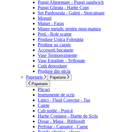
Pungi Alimentare - Pungi sandwich
Pungi Gheata - Hartie Copt
Set Pardoseala - Galeti - Storcatoare
Mopuri
Maturi - Faras
Maner metalic pentru mop-matura
Perii - Role scame
Produse Unica Folosinta
Produse uz caznic
Accesorii bucatarie
Vase Termorezistente
Vase Emailate - Teflonate
Cutii depozitare
Produse din sticla
Papetarie
Papetarie
Papetarie
Plicuri
Instrumente de scris
Lipici - Fluid Corector - Tus
Caiete
Cub notite - Post-it
Hartie Copiator - Hartie de Scris
Dosar - Mapa - Biblioraft
Perfotar - Capsator - Capse
Banda adeziva - sfoara