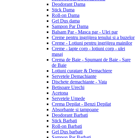
Deodorant Dama
Stick Dama
Roll-on Dama
Gel Dus dama
Sampon Par Dama
Balsam Par - Masca par - Ulei par
Creme pentru ingrijirea tenului si a buzelor
Creme - Lotiuni pentru ingrijirea mainilor
Creme - lapte corp - lotiuni corp - ulei
masaj
Crema de Baie - Spumant de Baie - Sare
de Baie
Lotiuni curatare & Demachiere
Servetele Demachiante
Dischete demachiante - Vata
Betisoare Urechi
Acetona
Servetele Umede
Crema Depilat - Benzi Depilat
Absorbante si tampoane
Deodorant Barbati
Stick Barbati
Roll-on Barbati
Gel Dus barbati
Sampon Par Barbati