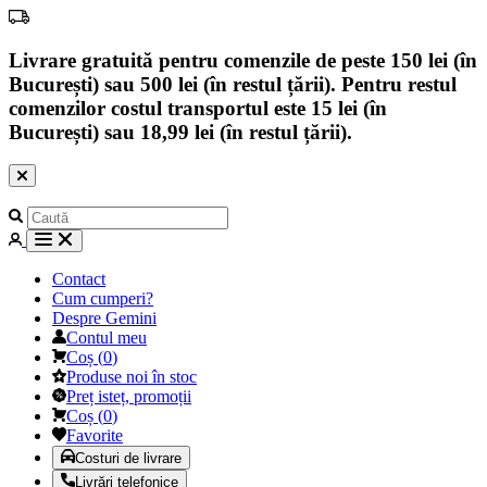
Livrare gratuită pentru comenzile de peste 150 lei (în
București) sau 500 lei (în restul țării). Pentru restul
comenzilor costul transportul este 15 lei (în
București) sau 18,99 lei (în restul țării).
Contact
Cum cumperi?
Despre Gemini
Contul meu
Coș
(
0
)
Produse noi în stoc
Preț isteț, promoții
Coș
(
0
)
Favorite
Costuri de livrare
Livrări telefonice