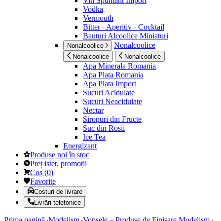
Vin Spumant Import
Vodka
Vermouth
Bitter - Aperitiv - Cocktail
Bauturi Alcoolice Miniaturi
Nonalcoolice
Nonalcoolice
Nonalcoolice
Nonalcoolice
Apa Minerala Romania
Apa Plata Romania
Apa Plata Import
Sucuri Acidulate
Sucuri Neacidulate
Nectar
Siropuri din Fructe
Suc din Rosii
Ice Tea
Energizant
Produse noi în stoc
Preț isteț, promoții
Coș
(
0
)
Favorite
Costuri de livrare
Livrări telefonice
Prima pagină
Modelism
Vopsele – Produse de Finisare Modelism