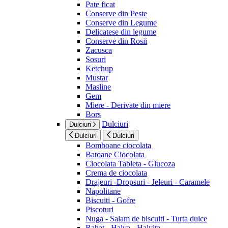
Pate ficat
Conserve din Peste
Conserve din Legume
Delicatese din legume
Conserve din Rosii
Zacusca
Sosuri
Ketchup
Mustar
Masline
Gem
Miere - Derivate din miere
Bors
Dulciuri
Dulciuri
Dulciuri
Dulciuri
Bomboane ciocolata
Batoane Ciocolata
Ciocolata Tableta - Glucoza
Crema de ciocolata
Drajeuri -Dropsuri - Jeleuri - Caramele
Napolitane
Biscuiti - Gofre
Piscoturi
Nuga - Salam de biscuiti - Turta dulce
Rahat - Halva - Halvita