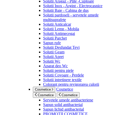
Solutii Aragaz - Plite -Cuptoare
Solutii Inox - Argint - Electrocasnice
Solutii Baie - Cabina de dus
Solutii pardoseli - servetele umede
multisuprafete
Solutii Anticalcar
Solutii Lemn - Mobila
Solutii Antimecegai
Solutii Parchet
Sapun rufe
Solutii Desfundat Tevi
Solutii Geam
Solutii Apret
Solutii Wc
Aparat deo Wc
Solutii pentru piele
Solutii Covoare - Perdele
Solutii intretinere textile
Colorant pentru revigorarea culorii
Cosmetice
Cosmetice
Cosmetice
Cosmetice
Servetele umede antibacteriene
Sapun solid antibacterial
Sapun lichid antibacterial
PROMOTII COSMETICE