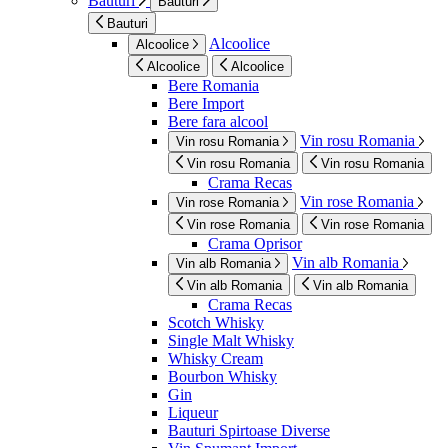
Bauturi
Bauturi
Bauturi
Alcoolice
Alcoolice
Alcoolice
Alcoolice
Bere Romania
Bere Import
Bere fara alcool
Vin rosu Romania
Vin rosu Romania
Vin rosu Romania
Vin rosu Romania
Crama Recas
Vin rose Romania
Vin rose Romania
Vin rose Romania
Vin rose Romania
Crama Oprisor
Vin alb Romania
Vin alb Romania
Vin alb Romania
Vin alb Romania
Crama Recas
Scotch Whisky
Single Malt Whisky
Whisky Cream
Bourbon Whisky
Gin
Liqueur
Bauturi Spirtoase Diverse