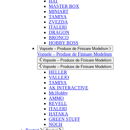
HAT
MASTER BOX
MINIART
TAMIYA
ZVEZDA
ITALERI
DRAGON
BRONCO
HOBBY BOSS
Vopsele – Produse de Finisare Modelism
Vopsele – Produse de Finisare Modelism
Vopsele – Produse de Finisare Modelism
Vopsele – Produse de Finisare Modelism
HELLER
VALLEJO
TAMIYA
AK INTERACTIVE
Mr.Hobby
AMMO
REVELL
ITALERI
HATAKA
GREEN STUFF
NOCH