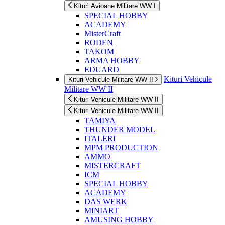
Kituri Avioane Militare WW I
SPECIAL HOBBY
ACADEMY
MisterCraft
RODEN
TAKOM
ARMA HOBBY
EDUARD
Kituri Vehicule
Kituri Vehicule Militare WW II
Militare WW II
Kituri Vehicule Militare WW II
Kituri Vehicule Militare WW II
TAMIYA
THUNDER MODEL
ITALERI
MPM PRODUCTION
AMMO
MISTERCRAFT
ICM
SPECIAL HOBBY
ACADEMY
DAS WERK
MINIART
AMUSING HOBBY