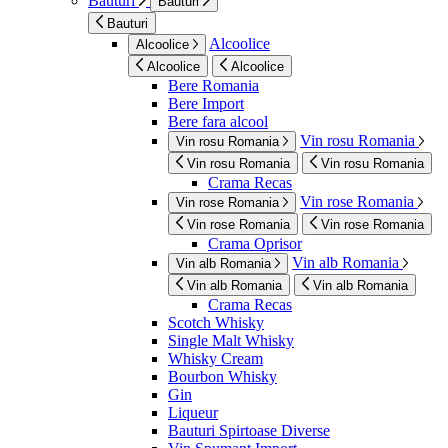
Bauturi
Bauturi
Bauturi
Alcoolice
Alcoolice
Alcoolice
Alcoolice
Bere Romania
Bere Import
Bere fara alcool
Vin rosu Romania
Vin rosu Romania
Vin rosu Romania
Vin rosu Romania
Crama Recas
Vin rose Romania
Vin rose Romania
Vin rose Romania
Vin rose Romania
Crama Oprisor
Vin alb Romania
Vin alb Romania
Vin alb Romania
Vin alb Romania
Crama Recas
Scotch Whisky
Single Malt Whisky
Whisky Cream
Bourbon Whisky
Gin
Liqueur
Bauturi Spirtoase Diverse