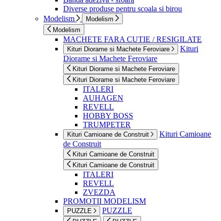
Diverse produse pentru scoala si birou
Modelism
Modelism
Modelism
MACHETE FARA CUTIE / RESIGILATE
Kituri
Kituri Diorame si Machete Feroviare
Diorame si Machete Feroviare
Kituri Diorame si Machete Feroviare
Kituri Diorame si Machete Feroviare
ITALERI
AUHAGEN
REVELL
HOBBY BOSS
TRUMPETER
Kituri Camioane
Kituri Camioane de Construit
de Construit
Kituri Camioane de Construit
Kituri Camioane de Construit
ITALERI
REVELL
ZVEZDA
PROMOTII MODELISM
PUZZLE
PUZZLE