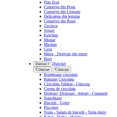
Pate ficat
Conserve din Peste
Conserve din Legume
Delicatese din legume
Conserve din Rosii
Zacusca
Sosuri
Ketchup
Mustar
Masline
Gem
Miere - Derivate din miere
Bors
Dulciuri
Dulciuri
Dulciuri
Dulciuri
Bomboane ciocolata
Batoane Ciocolata
Ciocolata Tableta - Glucoza
Crema de ciocolata
Drajeuri -Dropsuri - Jeleuri - Caramele
Napolitane
Biscuiti - Gofre
Piscoturi
Nuga - Salam de biscuiti - Turta dulce
Rahat - Halva - Halvita