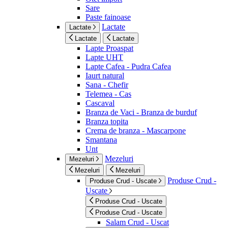
Sare
Paste fainoase
Lactate
Lactate
Lactate
Lactate
Lapte Proaspat
Lapte UHT
Lapte Cafea - Pudra Cafea
Iaurt natural
Sana - Chefir
Telemea - Cas
Cascaval
Branza de Vaci - Branza de burduf
Branza topita
Crema de branza - Mascarpone
Smantana
Unt
Mezeluri
Mezeluri
Mezeluri
Mezeluri
Produse Crud -
Produse Crud - Uscate
Uscate
Produse Crud - Uscate
Produse Crud - Uscate
Salam Crud - Uscat