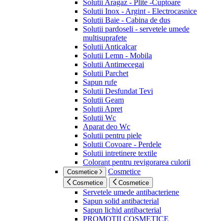
Solutii Aragaz - Plite -Cuptoare
Solutii Inox - Argint - Electrocasnice
Solutii Baie - Cabina de dus
Solutii pardoseli - servetele umede
multisuprafete
Solutii Anticalcar
Solutii Lemn - Mobila
Solutii Antimecegai
Solutii Parchet
Sapun rufe
Solutii Desfundat Tevi
Solutii Geam
Solutii Apret
Solutii Wc
Aparat deo Wc
Solutii pentru piele
Solutii Covoare - Perdele
Solutii intretinere textile
Colorant pentru revigorarea culorii
Cosmetice
Cosmetice
Cosmetice
Cosmetice
Servetele umede antibacteriene
Sapun solid antibacterial
Sapun lichid antibacterial
PROMOTII COSMETICE