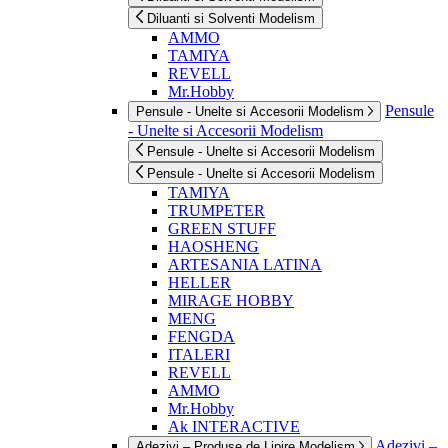
Diluanti si Solventi Modelism
AMMO
TAMIYA
REVELL
Mr.Hobby
Pensule
Pensule - Unelte si Accesorii Modelism
- Unelte si Accesorii Modelism
Pensule - Unelte si Accesorii Modelism
Pensule - Unelte si Accesorii Modelism
TAMIYA
TRUMPETER
GREEN STUFF
HAOSHENG
ARTESANIA LATINA
HELLER
MIRAGE HOBBY
MENG
FENGDA
ITALERI
REVELL
AMMO
Mr.Hobby
Ak INTERACTIVE
Adezivi –
Adezivi – Produse de Lipire Modelism