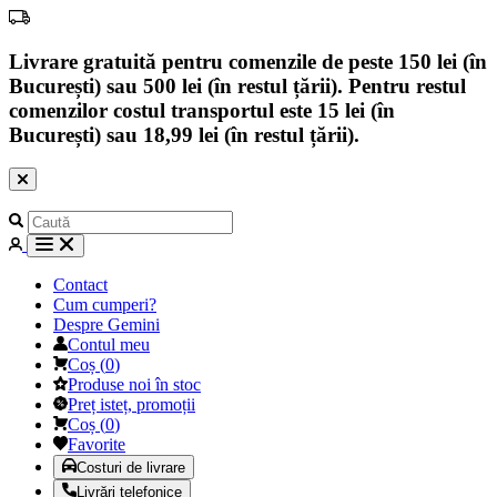
Livrare gratuită pentru comenzile de peste 150 lei (în
București) sau 500 lei (în restul țării). Pentru restul
comenzilor costul transportul este 15 lei (în
București) sau 18,99 lei (în restul țării).
Contact
Cum cumperi?
Despre Gemini
Contul meu
Coș
(
0
)
Produse noi în stoc
Preț isteț, promoții
Coș
(
0
)
Favorite
Costuri de livrare
Livrări telefonice