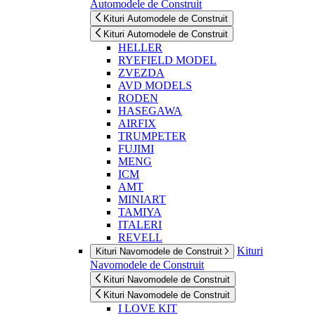
Automodele de Construit
Kituri Automodele de Construit
Kituri Automodele de Construit
HELLER
RYEFIELD MODEL
ZVEZDA
AVD MODELS
RODEN
HASEGAWA
AIRFIX
TRUMPETER
FUJIMI
MENG
ICM
AMT
MINIART
TAMIYA
ITALERI
REVELL
Kituri
Kituri Navomodele de Construit
Navomodele de Construit
Kituri Navomodele de Construit
Kituri Navomodele de Construit
I LOVE KIT