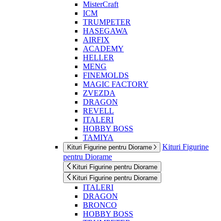
MisterCraft
ICM
TRUMPETER
HASEGAWA
AIRFIX
ACADEMY
HELLER
MENG
FINEMOLDS
MAGIC FACTORY
ZVEZDA
DRAGON
REVELL
ITALERI
HOBBY BOSS
TAMIYA
Kituri Figurine
Kituri Figurine pentru Diorame
pentru Diorame
Kituri Figurine pentru Diorame
Kituri Figurine pentru Diorame
ITALERI
DRAGON
BRONCO
HOBBY BOSS