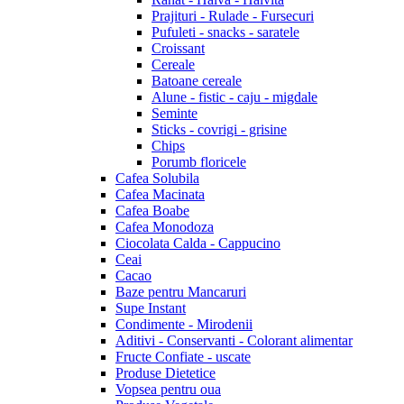
Prajituri - Rulade - Fursecuri
Pufuleti - snacks - saratele
Croissant
Cereale
Batoane cereale
Alune - fistic - caju - migdale
Seminte
Sticks - covrigi - grisine
Chips
Porumb floricele
Cafea Solubila
Cafea Macinata
Cafea Boabe
Cafea Monodoza
Ciocolata Calda - Cappucino
Ceai
Cacao
Baze pentru Mancaruri
Supe Instant
Condimente - Mirodenii
Aditivi - Conservanti - Colorant alimentar
Fructe Confiate - uscate
Produse Dietetice
Vopsea pentru oua