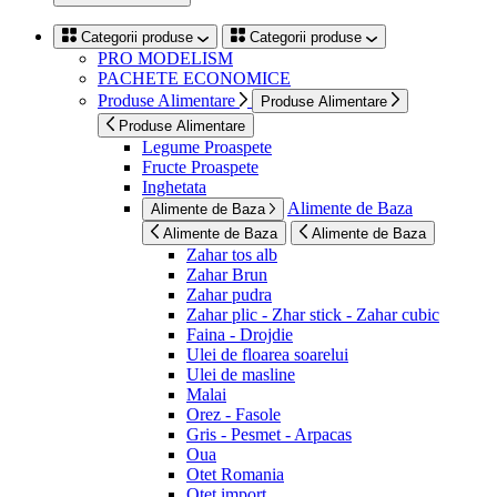
Categorii produse
Categorii produse
PRO MODELISM
PACHETE ECONOMICE
Produse Alimentare
Produse Alimentare
Produse Alimentare
Legume Proaspete
Fructe Proaspete
Inghetata
Alimente de Baza
Alimente de Baza
Alimente de Baza
Alimente de Baza
Zahar tos alb
Zahar Brun
Zahar pudra
Zahar plic - Zhar stick - Zahar cubic
Faina - Drojdie
Ulei de floarea soarelui
Ulei de masline
Malai
Orez - Fasole
Gris - Pesmet - Arpacas
Oua
Otet Romania
Otet import