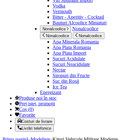
Vin Spumant Import
Vodka
Vermouth
Bitter - Aperitiv - Cocktail
Bauturi Alcoolice Miniaturi
Nonalcoolice
Nonalcoolice
Nonalcoolice
Nonalcoolice
Apa Minerala Romania
Apa Plata Romania
Apa Plata Import
Sucuri Acidulate
Sucuri Neacidulate
Nectar
Siropuri din Fructe
Suc din Rosii
Ice Tea
Energizant
Produse noi în stoc
Preț isteț, promoții
Coș
(
0
)
Favorite
Costuri de livrare
Livrări telefonice
Prima pagină
Modelism
Kituri Vehicule Militare Moderne