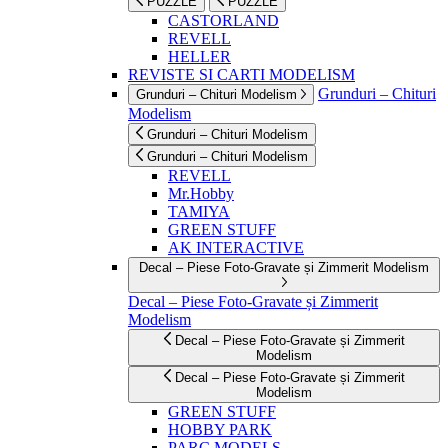
PUZZLE
PUZZLE
CASTORLAND
REVELL
HELLER
REVISTE SI CARTI MODELISM
Grunduri – Chituri
Grunduri – Chituri Modelism
Modelism
Grunduri – Chituri Modelism
Grunduri – Chituri Modelism
REVELL
Mr.Hobby
TAMIYA
GREEN STUFF
AK INTERACTIVE
Decal – Piese Foto-Gravate și Zimmerit Modelism
Decal – Piese Foto-Gravate și Zimmerit
Modelism
Decal – Piese Foto-Gravate și Zimmerit
Modelism
Decal – Piese Foto-Gravate și Zimmerit
Modelism
GREEN STUFF
HOBBY PARK
PARC MODELS