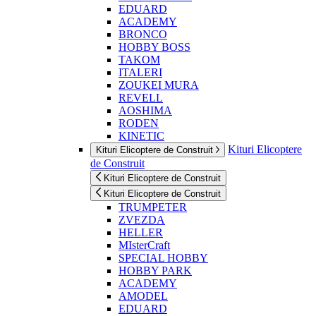
EDUARD
ACADEMY
BRONCO
HOBBY BOSS
TAKOM
ITALERI
ZOUKEI MURA
REVELL
AOSHIMA
RODEN
KINETIC
Kituri Elicoptere
Kituri Elicoptere de Construit
de Construit
Kituri Elicoptere de Construit
Kituri Elicoptere de Construit
TRUMPETER
ZVEZDA
HELLER
MIsterCraft
SPECIAL HOBBY
HOBBY PARK
ACADEMY
AMODEL
EDUARD