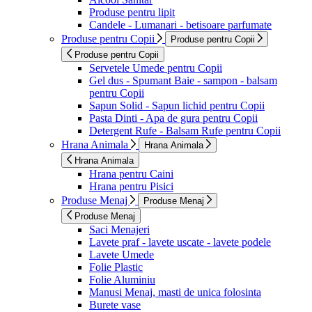
Produse pentru lipit
Candele - Lumanari - betisoare parfumate
Produse pentru Copii
Produse pentru Copii
Produse pentru Copii
Servetele Umede pentru Copii
Gel dus - Spumant Baie - sampon - balsam
pentru Copii
Sapun Solid - Sapun lichid pentru Copii
Pasta Dinti - Apa de gura pentru Copii
Detergent Rufe - Balsam Rufe pentru Copii
Hrana Animala
Hrana Animala
Hrana Animala
Hrana pentru Caini
Hrana pentru Pisici
Produse Menaj
Produse Menaj
Produse Menaj
Saci Menajeri
Lavete praf - lavete uscate - lavete podele
Lavete Umede
Folie Plastic
Folie Aluminiu
Manusi Menaj, masti de unica folosinta
Burete vase