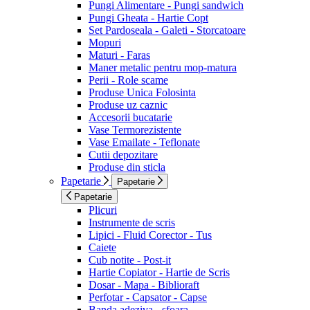
Pungi Alimentare - Pungi sandwich
Pungi Gheata - Hartie Copt
Set Pardoseala - Galeti - Storcatoare
Mopuri
Maturi - Faras
Maner metalic pentru mop-matura
Perii - Role scame
Produse Unica Folosinta
Produse uz caznic
Accesorii bucatarie
Vase Termorezistente
Vase Emailate - Teflonate
Cutii depozitare
Produse din sticla
Papetarie
Papetarie
Papetarie
Plicuri
Instrumente de scris
Lipici - Fluid Corector - Tus
Caiete
Cub notite - Post-it
Hartie Copiator - Hartie de Scris
Dosar - Mapa - Biblioraft
Perfotar - Capsator - Capse
Banda adeziva - sfoara