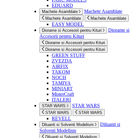
EDUARD
Machete Asamblate
Machete Asamblate
Machete Asamblate
Machete Asamblate
EASY MODEL
Diorame si
Diorame si Accesorii pentru Kituri
Accesorii pentru Kituri
Diorame si Accesorii pentru Kituri
Diorame si Accesorii pentru Kituri
GREEN STUFF
ZVEZDA
AIRFIX
TAKOM
NOCH
TAMIYA
MINIART
MisterCraft
ITALERI
STAR WARS
STAR WARS
STAR WARS
STAR WARS
REVELL
Diluanti si
Diluanti si Solventi Modelism
Solventi Modelism
Diluanti si Solventi Modelism