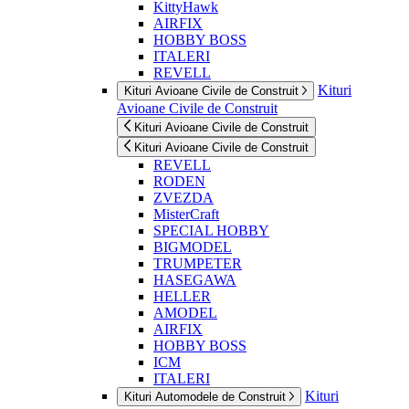
KittyHawk
AIRFIX
HOBBY BOSS
ITALERI
REVELL
Kituri
Kituri Avioane Civile de Construit
Avioane Civile de Construit
Kituri Avioane Civile de Construit
Kituri Avioane Civile de Construit
REVELL
RODEN
ZVEZDA
MisterCraft
SPECIAL HOBBY
BIGMODEL
TRUMPETER
HASEGAWA
HELLER
AMODEL
AIRFIX
HOBBY BOSS
ICM
ITALERI
Kituri
Kituri Automodele de Construit