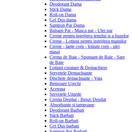
Deodorant Dama
Stick Dama
Roll-on Dama
Gel Dus dama
Sampon Par Dama
Balsam Par - Masca par - Ulei par
Creme pentru ingrijirea tenului si a buzelor
Creme - Lotiuni pentru ingrijirea mainilor
Creme - lapte corp - lotiuni corp - ulei
masaj
Crema de Baie - Spumant de Baie - Sare
de Baie
Lotiuni curatare & Demachiere
Servetele Demachiante
Dischete demachiante - Vata
Betisoare Urechi
Acetona
Servetele Umede
Crema Depilat - Benzi Depilat
Absorbante si tampoane
Deodorant Barbati
Stick Barbati
Roll-on Barbati
Gel Dus barbati
Sampon Par Barbati