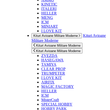
KINETIC
ITALERI
HELLER
MENG
ICM
MINIART
I LOVE KIT
Kituri Avioane
Kituri Avioane Militare Moderne
Militare Moderne
Kituri Avioane Militare Moderne
Kituri Avioane Militare Moderne
ZVEZDA
HASEGAWA
TAMIYA
CLEAR PROP
TRUMPETER
I LOVE KIT
AIRFIX
MAGIC FACTORY
HELLER
ICM
MisterCraft
SPECIAL HOBBY
HOBBY PARK