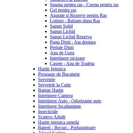
Spuma pentru ras - Crema pentru ras
Gel pentru ras
Aparate si Rezerve pentru Ras
Lotiuni - Balsam dupa Ras
Sapun Solid
Sapun Lichid
Sapun Lichid Rezerva
Pasta Dinti - Ata dentara
Periute Dinti
Apa de Gura
Intretinere picioare
Casete - Apa de Toaleta
Hartie Igienica
Prosoape de Bucatarie
Servetele
Servetele la Cutie
Batiste Hartie
Intretinere Camera
Intretinere Auto - Odorizante auto
Intretinere Incaltaminte
Insecticide
Scutece Adulti
Hartie igienica umeda
Baterii - Becuri - Prelungitoare
Alcool Sanitar