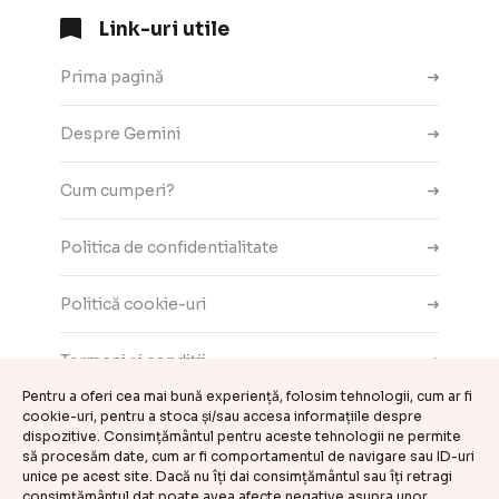
Link-uri utile
Prima pagină
Despre Gemini
Cum cumperi?
Politica de confidentialitate
Politică cookie-uri
Termeni și condiții
Pentru a oferi cea mai bună experiență, folosim tehnologii, cum ar fi
cookie-uri, pentru a stoca și/sau accesa informațiile despre
Contact
dispozitive. Consimțământul pentru aceste tehnologii ne permite
să procesăm date, cum ar fi comportamentul de navigare sau ID-uri
ANPC
unice pe acest site. Dacă nu îți dai consimțământul sau îți retragi
consimțământul dat poate avea afecte negative asupra unor