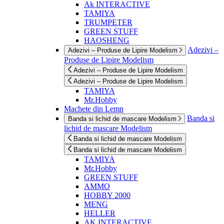
Ak INTERACTIVE
TAMIYA
TRUMPETER
GREEN STUFF
HAOSHENG
Adezivi –
Adezivi – Produse de Lipire Modelism
Produse de Lipire Modelism
Adezivi – Produse de Lipire Modelism
Adezivi – Produse de Lipire Modelism
TAMIYA
Mr.Hobby
Machete din Lemn
Banda si
Banda si lichid de mascare Modelism
lichid de mascare Modelism
Banda si lichid de mascare Modelism
Banda si lichid de mascare Modelism
TAMIYA
Mr.Hobby
GREEN STUFF
AMMO
HOBBY 2000
MENG
HELLER
AK INTERACTIVE