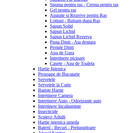
Spuma pentru ras - Crema pentru ras
Gel pentru ras
Aparate si Rezerve pentru Ras
Lotiuni - Balsam dupa Ras
Sapun Solid
Sapun Lichid
Sapun Lichid Rezerva
Pasta Dinti - Ata dentara
Periute Dinti
Apa de Gura
Intretinere picioare
Casete - Apa de Toaleta
Hartie Igienica
Prosoape de Bucatarie
Servetele
Servetele la Cutie
Batiste Hartie
Intretinere Camera
Intretinere Auto - Odorizante auto
Intretinere Incaltaminte
Insecticide
Scutece Adulti
Hartie igienica umeda
Baterii - Becuri - Prelungitoare
Alcool Sanitar