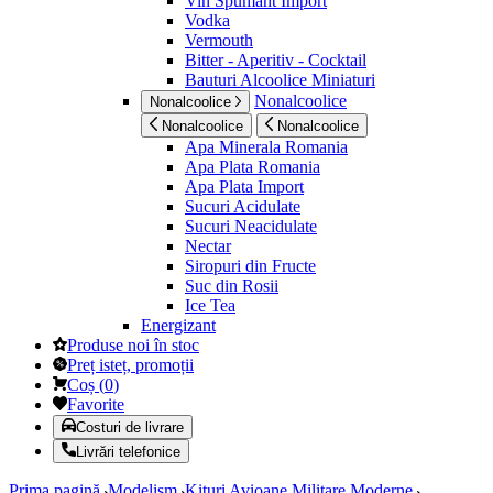
Vin Spumant Import
Vodka
Vermouth
Bitter - Aperitiv - Cocktail
Bauturi Alcoolice Miniaturi
Nonalcoolice
Nonalcoolice
Nonalcoolice
Nonalcoolice
Apa Minerala Romania
Apa Plata Romania
Apa Plata Import
Sucuri Acidulate
Sucuri Neacidulate
Nectar
Siropuri din Fructe
Suc din Rosii
Ice Tea
Energizant
Produse noi în stoc
Preț isteț, promoții
Coș
(
0
)
Favorite
Costuri de livrare
Livrări telefonice
Prima pagină
Modelism
Kituri Avioane Militare Moderne