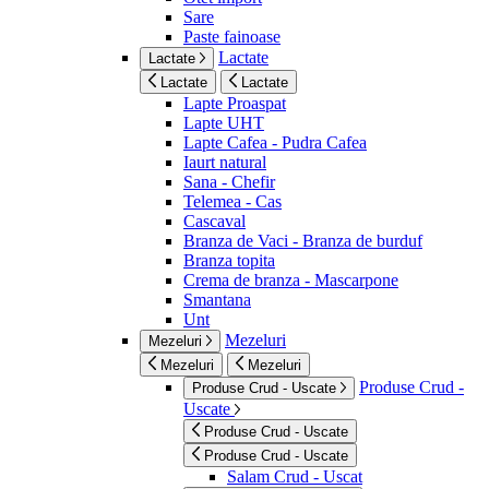
Sare
Paste fainoase
Lactate
Lactate
Lactate
Lactate
Lapte Proaspat
Lapte UHT
Lapte Cafea - Pudra Cafea
Iaurt natural
Sana - Chefir
Telemea - Cas
Cascaval
Branza de Vaci - Branza de burduf
Branza topita
Crema de branza - Mascarpone
Smantana
Unt
Mezeluri
Mezeluri
Mezeluri
Mezeluri
Produse Crud -
Produse Crud - Uscate
Uscate
Produse Crud - Uscate
Produse Crud - Uscate
Salam Crud - Uscat