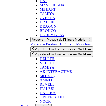
HAT
MASTER BOX
MINIART
TAMIYA
ZVEZDA
ITALERI
DRAGON
BRONCO
HOBBY BOSS
Vopsele – Produse de Finisare Modelism
Vopsele – Produse de Finisare Modelism
Vopsele – Produse de Finisare Modelism
Vopsele – Produse de Finisare Modelism
HELLER
VALLEJO
TAMIYA
AK INTERACTIVE
Mr.Hobby
AMMO
REVELL
ITALERI
HATAKA
GREEN STUFF
NOCH