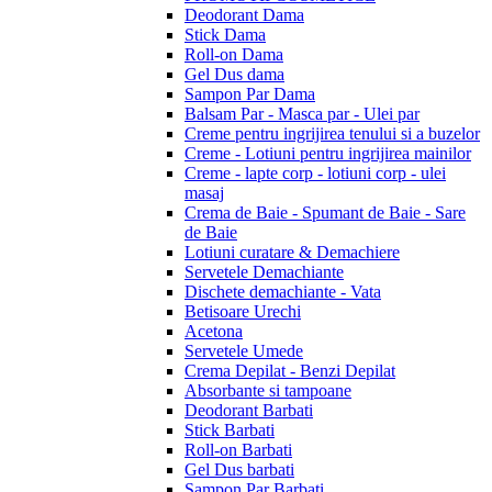
Deodorant Dama
Stick Dama
Roll-on Dama
Gel Dus dama
Sampon Par Dama
Balsam Par - Masca par - Ulei par
Creme pentru ingrijirea tenului si a buzelor
Creme - Lotiuni pentru ingrijirea mainilor
Creme - lapte corp - lotiuni corp - ulei
masaj
Crema de Baie - Spumant de Baie - Sare
de Baie
Lotiuni curatare & Demachiere
Servetele Demachiante
Dischete demachiante - Vata
Betisoare Urechi
Acetona
Servetele Umede
Crema Depilat - Benzi Depilat
Absorbante si tampoane
Deodorant Barbati
Stick Barbati
Roll-on Barbati
Gel Dus barbati
Sampon Par Barbati