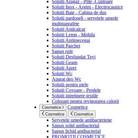
Solutii Aragaz - Plite -Cuptoare
Solutii Inox - Argint - Electrocasnice
Solutii Baie - Cabina de dus
Solutii pardoseli - servetele umede
multisuprafete
Solutii Anticalcar
Solutii Lemn - Mobila
Solutii Antimecegai
Solutii Parchet
Sapun rufe
Solutii Desfundat Tevi
Solutii Geam
Solutii Apret
Solutii Wc
Aparat deo Wc
Solutii pentru piele
Solutii Covoare - Perdele
Solutii intretinere textile
Colorant pentru revigorarea culorii
Cosmetice
Cosmetice
Cosmetice
Cosmetice
Servetele umede antibacteriene
Sapun solid antibacterial
Sapun lichid antibacterial
PROMOTII COSMETICE