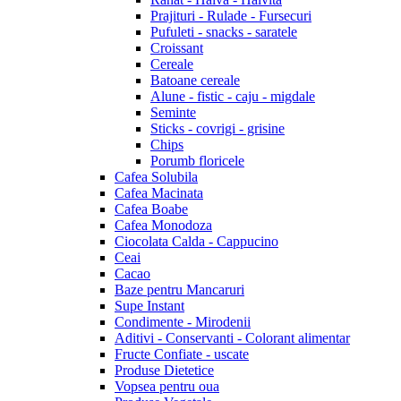
Prajituri - Rulade - Fursecuri
Pufuleti - snacks - saratele
Croissant
Cereale
Batoane cereale
Alune - fistic - caju - migdale
Seminte
Sticks - covrigi - grisine
Chips
Porumb floricele
Cafea Solubila
Cafea Macinata
Cafea Boabe
Cafea Monodoza
Ciocolata Calda - Cappucino
Ceai
Cacao
Baze pentru Mancaruri
Supe Instant
Condimente - Mirodenii
Aditivi - Conservanti - Colorant alimentar
Fructe Confiate - uscate
Produse Dietetice
Vopsea pentru oua