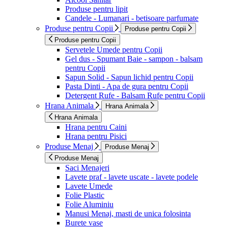
Produse pentru lipit
Candele - Lumanari - betisoare parfumate
Produse pentru Copii
Produse pentru Copii
Produse pentru Copii
Servetele Umede pentru Copii
Gel dus - Spumant Baie - sampon - balsam
pentru Copii
Sapun Solid - Sapun lichid pentru Copii
Pasta Dinti - Apa de gura pentru Copii
Detergent Rufe - Balsam Rufe pentru Copii
Hrana Animala
Hrana Animala
Hrana Animala
Hrana pentru Caini
Hrana pentru Pisici
Produse Menaj
Produse Menaj
Produse Menaj
Saci Menajeri
Lavete praf - lavete uscate - lavete podele
Lavete Umede
Folie Plastic
Folie Aluminiu
Manusi Menaj, masti de unica folosinta
Burete vase