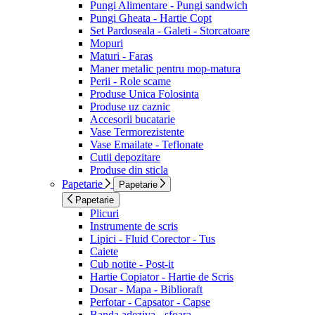
Pungi Alimentare - Pungi sandwich
Pungi Gheata - Hartie Copt
Set Pardoseala - Galeti - Storcatoare
Mopuri
Maturi - Faras
Maner metalic pentru mop-matura
Perii - Role scame
Produse Unica Folosinta
Produse uz caznic
Accesorii bucatarie
Vase Termorezistente
Vase Emailate - Teflonate
Cutii depozitare
Produse din sticla
Papetarie
Papetarie
Papetarie
Plicuri
Instrumente de scris
Lipici - Fluid Corector - Tus
Caiete
Cub notite - Post-it
Hartie Copiator - Hartie de Scris
Dosar - Mapa - Biblioraft
Perfotar - Capsator - Capse
Banda adeziva - sfoara