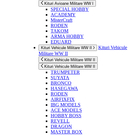
Kituri Avioane Militare WW I
SPECIAL HOBBY
ACADEMY
MisterCraft
RODEN
TAKOM
ARMA HOBBY
EDUARD
Kituri Vehicule
Kituri Vehicule Militare WW II
Militare WW II
Kituri Vehicule Militare WW II
Kituri Vehicule Militare WW II
TRUMPETER
SUYATA
BRONCO
HASEGAWA
RODEN
AIRFIXFIX
IBG MODELS
ACE MODELS
HOBBY BOSS
REVELL
DRAGON
MASTER BOX