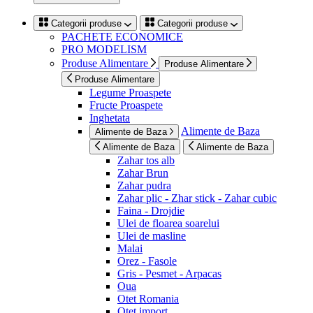
Categorii produse
Categorii produse
PACHETE ECONOMICE
PRO MODELISM
Produse Alimentare
Produse Alimentare
Produse Alimentare
Legume Proaspete
Fructe Proaspete
Inghetata
Alimente de Baza
Alimente de Baza
Alimente de Baza
Alimente de Baza
Zahar tos alb
Zahar Brun
Zahar pudra
Zahar plic - Zhar stick - Zahar cubic
Faina - Drojdie
Ulei de floarea soarelui
Ulei de masline
Malai
Orez - Fasole
Gris - Pesmet - Arpacas
Oua
Otet Romania
Otet import