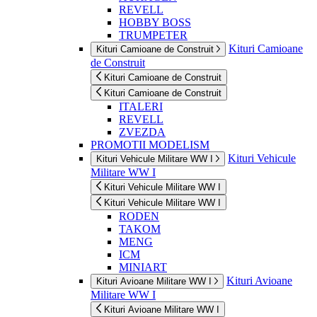
REVELL
HOBBY BOSS
TRUMPETER
Kituri Camioane
Kituri Camioane de Construit
de Construit
Kituri Camioane de Construit
Kituri Camioane de Construit
ITALERI
REVELL
ZVEZDA
PROMOTII MODELISM
Kituri Vehicule
Kituri Vehicule Militare WW I
Militare WW I
Kituri Vehicule Militare WW I
Kituri Vehicule Militare WW I
RODEN
TAKOM
MENG
ICM
MINIART
Kituri Avioane
Kituri Avioane Militare WW I
Militare WW I
Kituri Avioane Militare WW I