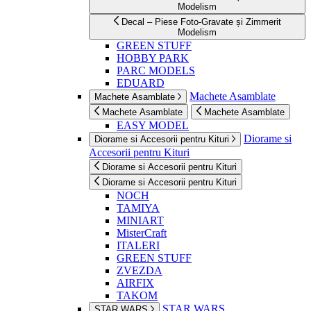
Modelism
Decal – Piese Foto-Gravate și Zimmerit
Modelism
GREEN STUFF
HOBBY PARK
PARC MODELS
EDUARD
Machete Asamblate
Machete Asamblate
Machete Asamblate
Machete Asamblate
EASY MODEL
Diorame si
Diorame si Accesorii pentru Kituri
Accesorii pentru Kituri
Diorame si Accesorii pentru Kituri
Diorame si Accesorii pentru Kituri
NOCH
TAMIYA
MINIART
MisterCraft
ITALERI
GREEN STUFF
ZVEZDA
AIRFIX
TAKOM
STAR WARS
STAR WARS