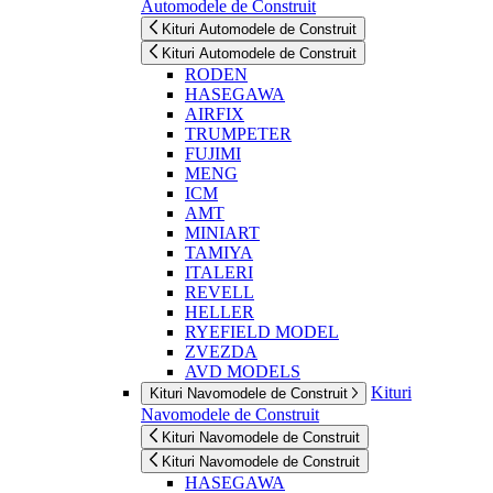
Automodele de Construit
Kituri Automodele de Construit
Kituri Automodele de Construit
RODEN
HASEGAWA
AIRFIX
TRUMPETER
FUJIMI
MENG
ICM
AMT
MINIART
TAMIYA
ITALERI
REVELL
HELLER
RYEFIELD MODEL
ZVEZDA
AVD MODELS
Kituri
Kituri Navomodele de Construit
Navomodele de Construit
Kituri Navomodele de Construit
Kituri Navomodele de Construit
HASEGAWA