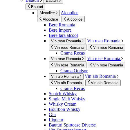
Bauturi
Bauturi
Bauturi
Alcoolice
Alcoolice
Alcoolice
Alcoolice
Bere Romania
Bere Import
Bere fara alcool
Vin rosu Romania
Vin rosu Romania
Vin rosu Romania
Vin rosu Romania
Crama Recas
Vin rose Romania
Vin rose Romania
Vin rose Romania
Vin rose Romania
Crama Oprisor
Vin alb Romania
Vin alb Romania
Vin alb Romania
Vin alb Romania
Crama Recas
Scotch Whisky
Single Malt Whisky
Whisky Cream
Bourbon Whisky
Gin
Liqueur
Bauturi Spirtoase Diverse