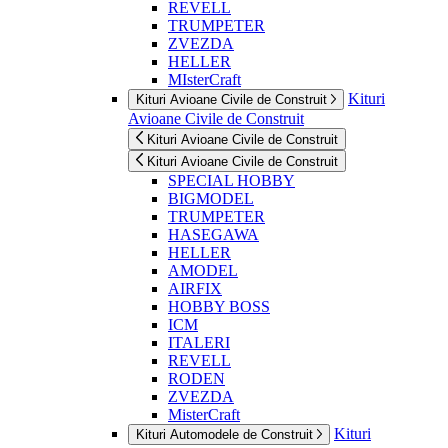
REVELL
TRUMPETER
ZVEZDA
HELLER
MIsterCraft
Kituri
Kituri Avioane Civile de Construit
Avioane Civile de Construit
Kituri Avioane Civile de Construit
Kituri Avioane Civile de Construit
SPECIAL HOBBY
BIGMODEL
TRUMPETER
HASEGAWA
HELLER
AMODEL
AIRFIX
HOBBY BOSS
ICM
ITALERI
REVELL
RODEN
ZVEZDA
MisterCraft
Kituri
Kituri Automodele de Construit