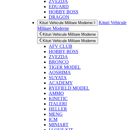
ZVEZDA
EDUARD
HOBBY BOSS
DRAGON
Kituri Vehicule
Kituri Vehicule Militare Moderne
Militare Moderne
Kituri Vehicule Militare Moderne
Kituri Vehicule Militare Moderne
AFV CLUB
HOBBY BOSS
ZVEZDA
BRONCO
TIGER MODEL
AOSHIMA
SUYATA
ACADEMY
RYEFIELD MODEL
AMMO
KINETIC
ITALERI
HELLER
MENG
ICM
MINIART
I LOVE KIT