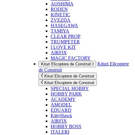
AOSHIMA
RODEN
KINETIC
ZVEZDA
HASEGAWA
TAMIYA
CLEAR PROP
TRUMPETER
I LOVE KIT
AIRFIX
MAGIC FACTORY
Kituri Elicoptere
Kituri Elicoptere de Construit
de Construit
Kituri Elicoptere de Construit
Kituri Elicoptere de Construit
SPECIAL HOBBY
HOBBY PARK
ACADEMY
AMODEL
EDUARD
KittyHawk
AIRFIX
HOBBY BOSS
ITALERI