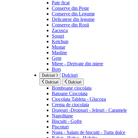
Pate ficat
Conserve din Peste
Conserve din Legume
Delicatese din legume
Conserve din Rosii
Zacusca
Sosuri
Ketchup
Mustar
Masline
Gem
Miere - Derivate din miere
Bors
Dulciuri
Dulciuri
Dulciuri
Dulciuri
Bomboane ciocolata
Batoane Ciocolata
Ciocolata Tableta - Glucoza
Crema de ciocolata
Drajeuri -Dropsuri - Jeleuri - Caramele
Napolitane
Biscuiti - Gofre
Piscoturi
Nuga - Salam de biscuiti - Turta dulce
Rahat - Halva - Halvita