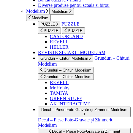
Diverse produse pentru scoala si birou
Modelism
Modelism
Modelism
PUZZLE
PUZZLE
PUZZLE
PUZZLE
CASTORLAND
REVELL
HELLER
REVISTE SI CARTI MODELISM
Grunduri – Chituri
Grunduri – Chituri Modelism
Modelism
Grunduri – Chituri Modelism
Grunduri – Chituri Modelism
REVELL
Mr.Hobby
TAMIYA
GREEN STUFF
AK INTERACTIVE
Decal – Piese Foto-Gravate și Zimmerit Modelism
Decal – Piese Foto-Gravate și Zimmerit
Modelism
Decal – Piese Foto-Gravate și Zimmerit