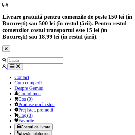
Livrare gratuită pentru comenzile de peste 150 lei (în
București) sau 500 lei (în restul țării). Pentru restul
comenzilor costul transportul este 15 lei (în
București) sau 18,99 lei (în restul țării).
Contact
Cum cumperi?
Despre Gemini
Contul meu
Coș
(
0
)
Produse noi în stoc
Preț isteț, promoții
Coș
(
0
)
Favorite
Costuri de livrare
Livrări telefonice