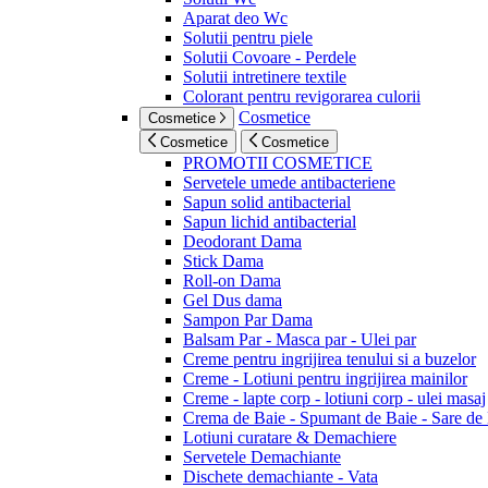
Aparat deo Wc
Solutii pentru piele
Solutii Covoare - Perdele
Solutii intretinere textile
Colorant pentru revigorarea culorii
Cosmetice
Cosmetice
Cosmetice
Cosmetice
PROMOTII COSMETICE
Servetele umede antibacteriene
Sapun solid antibacterial
Sapun lichid antibacterial
Deodorant Dama
Stick Dama
Roll-on Dama
Gel Dus dama
Sampon Par Dama
Balsam Par - Masca par - Ulei par
Creme pentru ingrijirea tenului si a buzelor
Creme - Lotiuni pentru ingrijirea mainilor
Creme - lapte corp - lotiuni corp - ulei masaj
Crema de Baie - Spumant de Baie - Sare de
Lotiuni curatare & Demachiere
Servetele Demachiante
Dischete demachiante - Vata