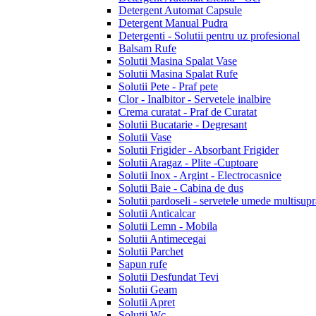
Detergent Automat Capsule
Detergent Manual Pudra
Detergenti - Solutii pentru uz profesional
Balsam Rufe
Solutii Masina Spalat Vase
Solutii Masina Spalat Rufe
Solutii Pete - Praf pete
Clor - Inalbitor - Servetele inalbire
Crema curatat - Praf de Curatat
Solutii Bucatarie - Degresant
Solutii Vase
Solutii Frigider - Absorbant Frigider
Solutii Aragaz - Plite -Cuptoare
Solutii Inox - Argint - Electrocasnice
Solutii Baie - Cabina de dus
Solutii pardoseli - servetele umede multisupr
Solutii Anticalcar
Solutii Lemn - Mobila
Solutii Antimecegai
Solutii Parchet
Sapun rufe
Solutii Desfundat Tevi
Solutii Geam
Solutii Apret
Solutii Wc