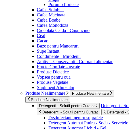
Porumb floricele
Cafea Solubila
Cafea Macinata
Cafea Boabe
Cafea Monodoza
Ciocolata Calda - Cappucino
Ceai
Cacao
Baze pentru Mancaruri
Supe Instant
Condimente - Mirodenii
Aditivi - Conservanti - Colorant alimentar
Fructe Confiate - uscate
Produse Dietetice
Vopsea pentru oua
Produse Vegetale
Supliment Alimentar
Produse Nealimentare
Produse Nealimentare
Produse Nealimentare
Detergenti - Sol
Detergenti - Solutii pentru Curatat
Detergenti - Solutii pentru Curatat
Detergenti - 
Dezinfectanti pentru suprafete
Detergent Automat Pudra - Soda - Servetele
Detergent Automat Lichid - Gel