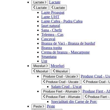
Lactate
Lactate
Lactate
Lactate
Lapte Proaspat
Lapte UHT
Lapte Cafea - Pudra Cafea
Iaurt natural
Sana - Chefir
Telemea - Cas
Cascaval
Branza de Vaci - Branza de burduf
Branza topita
Crema de branza - Mascarpone
Smantana
Unt
Mezeluri
Mezeluri
Mezeluri
Mezeluri
Produse Crud - Us
Produse Crud - Uscate
Produse Crud - Uscate
Produse Crud - 
Salam Crud - Uscat
Produse Fiert - 
Produse Fiert - Afumate
Produse Fiert - Afumate
Produse Fiert -
Specialitati din Carne de Porc
Peste
Peste