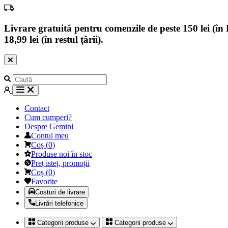
Livrare gratuită pentru comenzile de peste 150 lei (în B
18,99 lei (în restul țării).
Contact
Cum cumperi?
Despre Gemini
Contul meu
Coș
(
0
)
Produse noi în stoc
Preț isteț, promoții
Coș
(
0
)
Favorite
Costuri de livrare
Livrări telefonice
Categorii produse
Categorii produse