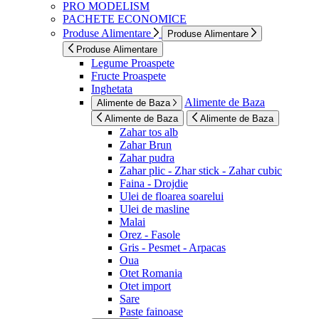
PRO MODELISM
PACHETE ECONOMICE
Produse Alimentare
Produse Alimentare
Produse Alimentare
Legume Proaspete
Fructe Proaspete
Inghetata
Alimente de Baza
Alimente de Baza
Alimente de Baza
Alimente de Baza
Zahar tos alb
Zahar Brun
Zahar pudra
Zahar plic - Zhar stick - Zahar cubic
Faina - Drojdie
Ulei de floarea soarelui
Ulei de masline
Malai
Orez - Fasole
Gris - Pesmet - Arpacas
Oua
Otet Romania
Otet import
Sare
Paste fainoase