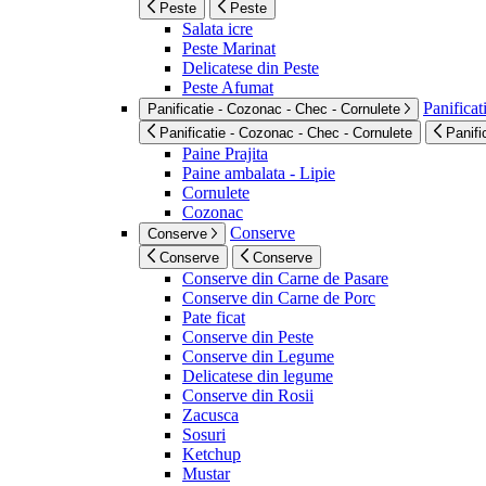
Peste
Peste
Salata icre
Peste Marinat
Delicatese din Peste
Peste Afumat
Panificat
Panificatie - Cozonac - Chec - Cornulete
Panificatie - Cozonac - Chec - Cornulete
Panifi
Paine Prajita
Paine ambalata - Lipie
Cornulete
Cozonac
Conserve
Conserve
Conserve
Conserve
Conserve din Carne de Pasare
Conserve din Carne de Porc
Pate ficat
Conserve din Peste
Conserve din Legume
Delicatese din legume
Conserve din Rosii
Zacusca
Sosuri
Ketchup
Mustar