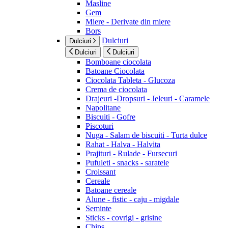
Masline
Gem
Miere - Derivate din miere
Bors
Dulciuri
Dulciuri
Dulciuri
Dulciuri
Bomboane ciocolata
Batoane Ciocolata
Ciocolata Tableta - Glucoza
Crema de ciocolata
Drajeuri -Dropsuri - Jeleuri - Caramele
Napolitane
Biscuiti - Gofre
Piscoturi
Nuga - Salam de biscuiti - Turta dulce
Rahat - Halva - Halvita
Prajituri - Rulade - Fursecuri
Pufuleti - snacks - saratele
Croissant
Cereale
Batoane cereale
Alune - fistic - caju - migdale
Seminte
Sticks - covrigi - grisine
Chips