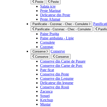
Peste
Peste
Salata icre
Peste Marinat
Delicatese din Peste
Peste Afumat
Panificat
Panificatie - Cozonac - Chec - Cornulete
Panificatie - Cozonac - Chec - Cornulete
Panifi
Paine Prajita
Paine ambalata - Lipie
Cornulete
Cozonac
Conserve
Conserve
Conserve
Conserve
Conserve din Carne de Pasare
Conserve din Carne de Porc
Pate ficat
Conserve din Peste
Conserve din Legume
Delicatese din legume
Conserve din Rosii
Zacusca
Sosuri
Ketchup
Mustar