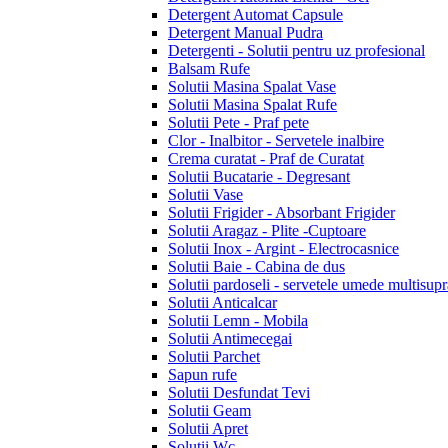
Detergent Automat Capsule
Detergent Manual Pudra
Detergenti - Solutii pentru uz profesional
Balsam Rufe
Solutii Masina Spalat Vase
Solutii Masina Spalat Rufe
Solutii Pete - Praf pete
Clor - Inalbitor - Servetele inalbire
Crema curatat - Praf de Curatat
Solutii Bucatarie - Degresant
Solutii Vase
Solutii Frigider - Absorbant Frigider
Solutii Aragaz - Plite -Cuptoare
Solutii Inox - Argint - Electrocasnice
Solutii Baie - Cabina de dus
Solutii pardoseli - servetele umede multisupr
Solutii Anticalcar
Solutii Lemn - Mobila
Solutii Antimecegai
Solutii Parchet
Sapun rufe
Solutii Desfundat Tevi
Solutii Geam
Solutii Apret
Solutii Wc