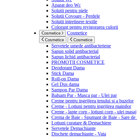
Aparat deo Wc
Solutii pentru piele
Solutii Covoare - Perdele
Solutii intretinere textile
Colorant pentru revigorarea culorii
Cosmetice
Cosmetice
Cosmetice
Cosmetice
Servetele umede antibacteriene
Sapun solid antibacterial
Sapun lichid antibacterial
PROMOTII COSMETICE
Deodorant Dama
Stick Dama
Roll-on Dama
Gel Dus dama
Sampon Par Dama
Balsam Par - Masca par - Ulei par
Creme pentru ingrijirea tenului si a buzelor
Creme - Lotiuni pentru ingrijirea mainilor
Creme - lapte corp - lotiuni corp - ulei masaj
Crema de Baie - Spumant de Baie - Sare de
Lotiuni curatare & Demachiere
Servetele Demachiante
Dischete demachiante - Vata