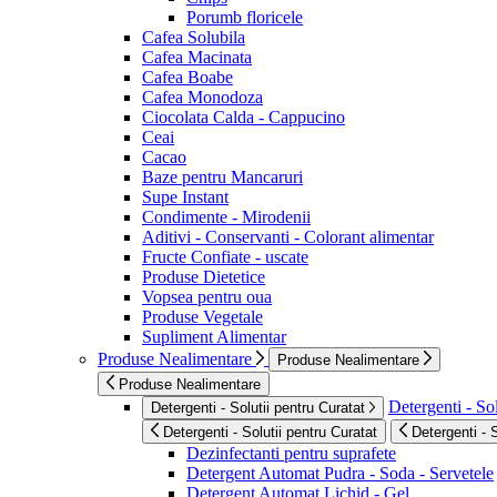
Porumb floricele
Cafea Solubila
Cafea Macinata
Cafea Boabe
Cafea Monodoza
Ciocolata Calda - Cappucino
Ceai
Cacao
Baze pentru Mancaruri
Supe Instant
Condimente - Mirodenii
Aditivi - Conservanti - Colorant alimentar
Fructe Confiate - uscate
Produse Dietetice
Vopsea pentru oua
Produse Vegetale
Supliment Alimentar
Produse Nealimentare
Produse Nealimentare
Produse Nealimentare
Detergenti - Sol
Detergenti - Solutii pentru Curatat
Detergenti - Solutii pentru Curatat
Detergenti - 
Dezinfectanti pentru suprafete
Detergent Automat Pudra - Soda - Servetele
Detergent Automat Lichid - Gel