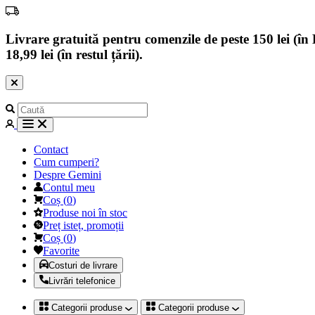
Livrare gratuită pentru comenzile de peste 150 lei (în B
18,99 lei (în restul țării).
Contact
Cum cumperi?
Despre Gemini
Contul meu
Coș
(
0
)
Produse noi în stoc
Preț isteț, promoții
Coș
(
0
)
Favorite
Costuri de livrare
Livrări telefonice
Categorii produse
Categorii produse