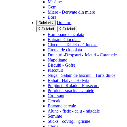
Masline
Gem
Miere - Derivate din miere
Bors
Dulciuri
Dulciuri
Dulciuri
Dulciuri
Bomboane ciocolata
Batoane Ciocolata
Ciocolata Tableta - Glucoza
Crema de ciocolata
Drajeuri -Dropsuri - Jeleuri - Caramele
Napolitane
Biscuiti - Gofre
Piscoturi
Nuga - Salam de biscuiti - Turta dulce
Rahat - Halva - Halvita
Prajituri - Rulade - Fursecuri
Pufuleti - snacks - saratele
Croissant
Cereale
Batoane cereale
Alune - fistic - caju - migdale
Seminte
Sticks - covrigi - grisine
Chips