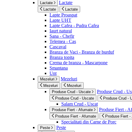
Lactate
Lactate
Lactate
Lactate
Lapte Proaspat
Lapte UHT
Lapte Cafea - Pudra Cafea
Iaurt natural
Sana - Chefir
Telemea - Cas
Cascaval
Branza de Vaci - Branza de burduf
Branza topita
Crema de branza - Mascarpone
Smantana
Unt
Mezeluri
Mezeluri
Mezeluri
Mezeluri
Produse Crud - Us
Produse Crud - Uscate
Produse Crud - Uscate
Produse Crud - 
Salam Crud - Uscat
Produse Fiert - 
Produse Fiert - Afumate
Produse Fiert - Afumate
Produse Fiert -
Specialitati din Carne de Porc
Peste
Peste