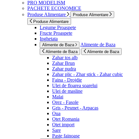
PRO MODELISM
PACHETE ECONOMICE
Produse Alimentare
Produse Alimentare
Produse Alimentare
Legume Proaspete
Fructe Proaspete
Inghetata
Alimente de Baza
Alimente de Baza
Alimente de Baza
Alimente de Baza
Zahar tos alb
Zahar Brun
Zahar pudra
Zahar plic - Zhar stick - Zahar cubic
Faina - Drojdie
Ulei de floarea soarelui
Ulei de masline
Malai
Orez - Fasole
Gris - Pesmet - Arpacas
Oua
Otet Romania
Otet import
Sare
Paste fainoase