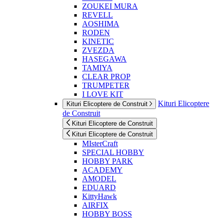
ZOUKEI MURA
REVELL
AOSHIMA
RODEN
KINETIC
ZVEZDA
HASEGAWA
TAMIYA
CLEAR PROP
TRUMPETER
I LOVE KIT
Kituri Elicoptere
Kituri Elicoptere de Construit
de Construit
Kituri Elicoptere de Construit
Kituri Elicoptere de Construit
MIsterCraft
SPECIAL HOBBY
HOBBY PARK
ACADEMY
AMODEL
EDUARD
KittyHawk
AIRFIX
HOBBY BOSS