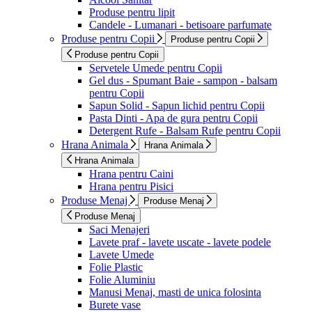
Produse pentru lipit
Candele - Lumanari - betisoare parfumate
Produse pentru Copii
Produse pentru Copii
Produse pentru Copii
Servetele Umede pentru Copii
Gel dus - Spumant Baie - sampon - balsam
pentru Copii
Sapun Solid - Sapun lichid pentru Copii
Pasta Dinti - Apa de gura pentru Copii
Detergent Rufe - Balsam Rufe pentru Copii
Hrana Animala
Hrana Animala
Hrana Animala
Hrana pentru Caini
Hrana pentru Pisici
Produse Menaj
Produse Menaj
Produse Menaj
Saci Menajeri
Lavete praf - lavete uscate - lavete podele
Lavete Umede
Folie Plastic
Folie Aluminiu
Manusi Menaj, masti de unica folosinta
Burete vase