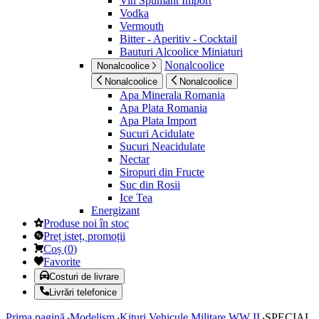
Vin Spumant Import
Vodka
Vermouth
Bitter - Aperitiv - Cocktail
Bauturi Alcoolice Miniaturi
Nonalcoolice
Nonalcoolice
Nonalcoolice
Nonalcoolice
Apa Minerala Romania
Apa Plata Romania
Apa Plata Import
Sucuri Acidulate
Sucuri Neacidulate
Nectar
Siropuri din Fructe
Suc din Rosii
Ice Tea
Energizant
Produse noi în stoc
Preț isteț, promoții
Coș
(
0
)
Favorite
Costuri de livrare
Livrări telefonice
Prima pagină
Modelism
Kituri Vehicule Militare WW II
SPECIAL