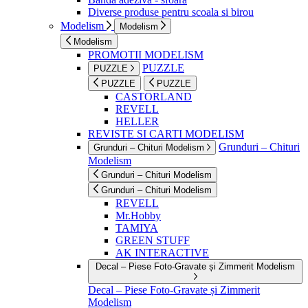
Diverse produse pentru scoala si birou
Modelism
Modelism
Modelism
PROMOTII MODELISM
PUZZLE
PUZZLE
PUZZLE
PUZZLE
CASTORLAND
REVELL
HELLER
REVISTE SI CARTI MODELISM
Grunduri – Chituri
Grunduri – Chituri Modelism
Modelism
Grunduri – Chituri Modelism
Grunduri – Chituri Modelism
REVELL
Mr.Hobby
TAMIYA
GREEN STUFF
AK INTERACTIVE
Decal – Piese Foto-Gravate și Zimmerit Modelism
Decal – Piese Foto-Gravate și Zimmerit
Modelism