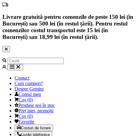
Livrare gratuită pentru comenzile de peste 150 lei (în
București) sau 500 lei (în restul țării). Pentru restul
comenzilor costul transportul este 15 lei (în
București) sau 18,99 lei (în restul țării).
Contact
Cum cumperi?
Despre Gemini
Contul meu
Coș
(
0
)
Produse noi în stoc
Preț isteț, promoții
Coș
(
0
)
Favorite
Costuri de livrare
Livrări telefonice