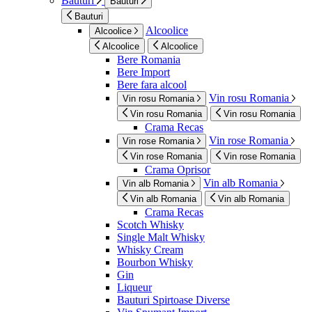
Bauturi
Bauturi
Bauturi
Alcoolice
Alcoolice
Alcoolice
Alcoolice
Bere Romania
Bere Import
Bere fara alcool
Vin rosu Romania
Vin rosu Romania
Vin rosu Romania
Vin rosu Romania
Crama Recas
Vin rose Romania
Vin rose Romania
Vin rose Romania
Vin rose Romania
Crama Oprisor
Vin alb Romania
Vin alb Romania
Vin alb Romania
Vin alb Romania
Crama Recas
Scotch Whisky
Single Malt Whisky
Whisky Cream
Bourbon Whisky
Gin
Liqueur
Bauturi Spirtoase Diverse