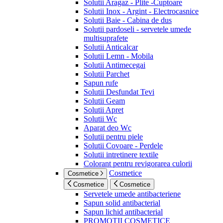
Solutii Aragaz - Plite -Cuptoare
Solutii Inox - Argint - Electrocasnice
Solutii Baie - Cabina de dus
Solutii pardoseli - servetele umede
multisuprafete
Solutii Anticalcar
Solutii Lemn - Mobila
Solutii Antimecegai
Solutii Parchet
Sapun rufe
Solutii Desfundat Tevi
Solutii Geam
Solutii Apret
Solutii Wc
Aparat deo Wc
Solutii pentru piele
Solutii Covoare - Perdele
Solutii intretinere textile
Colorant pentru revigorarea culorii
Cosmetice
Cosmetice
Cosmetice
Cosmetice
Servetele umede antibacteriene
Sapun solid antibacterial
Sapun lichid antibacterial
PROMOTII COSMETICE