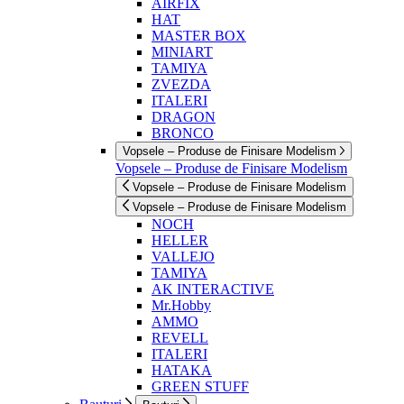
AIRFIX
HAT
MASTER BOX
MINIART
TAMIYA
ZVEZDA
ITALERI
DRAGON
BRONCO
Vopsele – Produse de Finisare Modelism
Vopsele – Produse de Finisare Modelism
Vopsele – Produse de Finisare Modelism
Vopsele – Produse de Finisare Modelism
NOCH
HELLER
VALLEJO
TAMIYA
AK INTERACTIVE
Mr.Hobby
AMMO
REVELL
ITALERI
HATAKA
GREEN STUFF