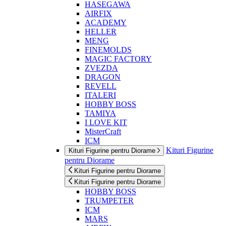
HASEGAWA
AIRFIX
ACADEMY
HELLER
MENG
FINEMOLDS
MAGIC FACTORY
ZVEZDA
DRAGON
REVELL
ITALERI
HOBBY BOSS
TAMIYA
I LOVE KIT
MisterCraft
ICM
Kituri Figurine
Kituri Figurine pentru Diorame
pentru Diorame
Kituri Figurine pentru Diorame
Kituri Figurine pentru Diorame
HOBBY BOSS
TRUMPETER
ICM
MARS