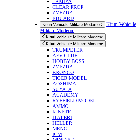
TAMIYA
CLEAR PROP
ZVEZDA
EDUARD
Kituri Vehicule
Kituri Vehicule Militare Moderne
Militare Moderne
Kituri Vehicule Militare Moderne
Kituri Vehicule Militare Moderne
TRUMPETER
AFV CLUB
HOBBY BOSS
ZVEZDA
BRONCO
TIGER MODEL
AOSHIMA
SUYATA
ACADEMY
RYEFIELD MODEL
AMMO
KINETIC
ITALERI
HELLER
MENG
ICM
MINIART