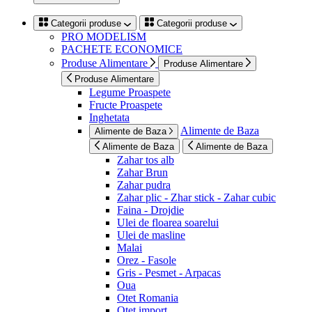
Categorii produse
Categorii produse
PRO MODELISM
PACHETE ECONOMICE
Produse Alimentare
Produse Alimentare
Produse Alimentare
Legume Proaspete
Fructe Proaspete
Inghetata
Alimente de Baza
Alimente de Baza
Alimente de Baza
Alimente de Baza
Zahar tos alb
Zahar Brun
Zahar pudra
Zahar plic - Zhar stick - Zahar cubic
Faina - Drojdie
Ulei de floarea soarelui
Ulei de masline
Malai
Orez - Fasole
Gris - Pesmet - Arpacas
Oua
Otet Romania
Otet import