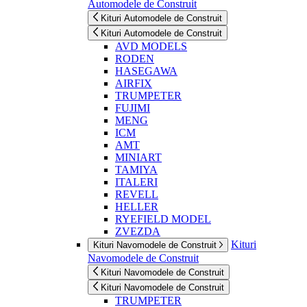
Automodele de Construit
Kituri Automodele de Construit
Kituri Automodele de Construit
AVD MODELS
RODEN
HASEGAWA
AIRFIX
TRUMPETER
FUJIMI
MENG
ICM
AMT
MINIART
TAMIYA
ITALERI
REVELL
HELLER
RYEFIELD MODEL
ZVEZDA
Kituri
Kituri Navomodele de Construit
Navomodele de Construit
Kituri Navomodele de Construit
Kituri Navomodele de Construit
TRUMPETER