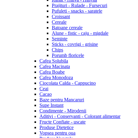
Prajituri - Rulade - Fursecuri
Pufuleti - snacks - saratele
Croissant
Cereale
Batoane cereale
Alune - fistic - caju - migdale
Seminte
Sticks - covrigi - grisine
Chips
Porumb floricele
Cafea Solubila
Cafea Macinata
Cafea Boabe
Cafea Monodoza
Ciocolata Calda - Cappucino
Ceai
Cacao
Baze pentru Mancaruri
Supe Instant
Condimente - Mirodenii
Aditivi - Conservanti - Colorant alimentar
Fructe Confiate - uscate
Produse Dietetice
Vopsea pentru oua