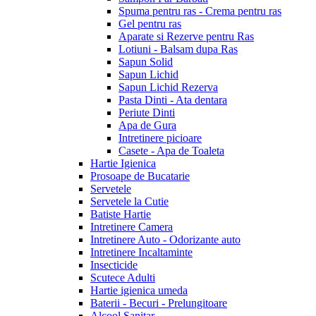
Spuma pentru ras - Crema pentru ras
Gel pentru ras
Aparate si Rezerve pentru Ras
Lotiuni - Balsam dupa Ras
Sapun Solid
Sapun Lichid
Sapun Lichid Rezerva
Pasta Dinti - Ata dentara
Periute Dinti
Apa de Gura
Intretinere picioare
Casete - Apa de Toaleta
Hartie Igienica
Prosoape de Bucatarie
Servetele
Servetele la Cutie
Batiste Hartie
Intretinere Camera
Intretinere Auto - Odorizante auto
Intretinere Incaltaminte
Insecticide
Scutece Adulti
Hartie igienica umeda
Baterii - Becuri - Prelungitoare
Alcool Sanitar