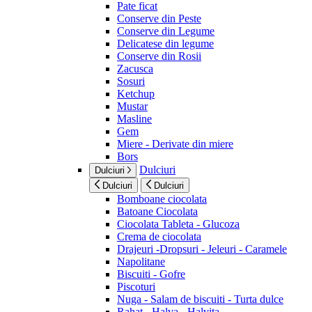
Pate ficat
Conserve din Peste
Conserve din Legume
Delicatese din legume
Conserve din Rosii
Zacusca
Sosuri
Ketchup
Mustar
Masline
Gem
Miere - Derivate din miere
Bors
Dulciuri
Dulciuri
Dulciuri
Dulciuri
Bomboane ciocolata
Batoane Ciocolata
Ciocolata Tableta - Glucoza
Crema de ciocolata
Drajeuri -Dropsuri - Jeleuri - Caramele
Napolitane
Biscuiti - Gofre
Piscoturi
Nuga - Salam de biscuiti - Turta dulce
Rahat - Halva - Halvita