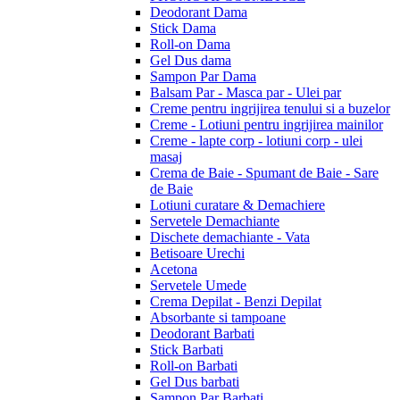
Deodorant Dama
Stick Dama
Roll-on Dama
Gel Dus dama
Sampon Par Dama
Balsam Par - Masca par - Ulei par
Creme pentru ingrijirea tenului si a buzelor
Creme - Lotiuni pentru ingrijirea mainilor
Creme - lapte corp - lotiuni corp - ulei
masaj
Crema de Baie - Spumant de Baie - Sare
de Baie
Lotiuni curatare & Demachiere
Servetele Demachiante
Dischete demachiante - Vata
Betisoare Urechi
Acetona
Servetele Umede
Crema Depilat - Benzi Depilat
Absorbante si tampoane
Deodorant Barbati
Stick Barbati
Roll-on Barbati
Gel Dus barbati
Sampon Par Barbati