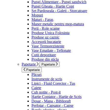
Pungi Alimentare - Pungi sandwich
Pungi Gheata - Hartie Copt
Set Pardoseala - Galeti - Storcatoare
Mopuri
Maturi - Faras
Maner metalic pentru mop-matura
Perii - Role scame
Produse Unica Folosinta
Produse uz caznic
Accesorii bucatarie
Vase Termorezistente
Vase Emailate - Teflonate
Cutii depozitare
Produse din sticla
Papetarie
Papetarie
Papetarie
Plicuri
Instrumente de scris
Lipici - Fluid Corector - Tus
Caiete
Cub notite - Post-it
Hartie Copiator - Hartie de Scris
Dosar - Mapa - Biblioraft
Perfotar - Capsator - Capse
Banda adeziva - sfoara