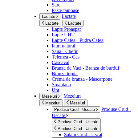
Sare
Paste fainoase
Lactate
Lactate
Lactate
Lactate
Lapte Proaspat
Lapte UHT
Lapte Cafea - Pudra Cafea
Iaurt natural
Sana - Chefir
Telemea - Cas
Cascaval
Branza de Vaci - Branza de burduf
Branza topita
Crema de branza - Mascarpone
Smantana
Unt
Mezeluri
Mezeluri
Mezeluri
Mezeluri
Produse Crud -
Produse Crud - Uscate
Uscate
Produse Crud - Uscate
Produse Crud - Uscate
Salam Crud - Uscat