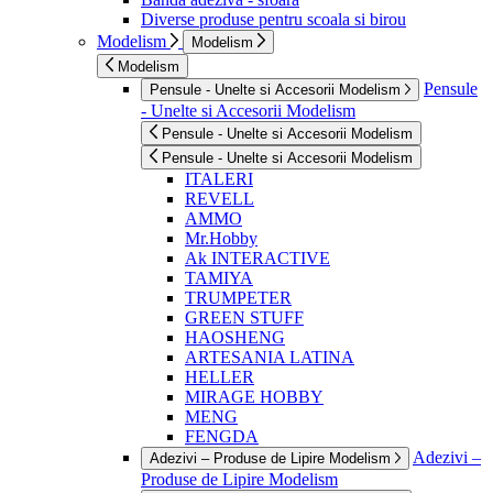
Diverse produse pentru scoala si birou
Modelism
Modelism
Modelism
Pensule
Pensule - Unelte si Accesorii Modelism
- Unelte si Accesorii Modelism
Pensule - Unelte si Accesorii Modelism
Pensule - Unelte si Accesorii Modelism
ITALERI
REVELL
AMMO
Mr.Hobby
Ak INTERACTIVE
TAMIYA
TRUMPETER
GREEN STUFF
HAOSHENG
ARTESANIA LATINA
HELLER
MIRAGE HOBBY
MENG
FENGDA
Adezivi –
Adezivi – Produse de Lipire Modelism
Produse de Lipire Modelism