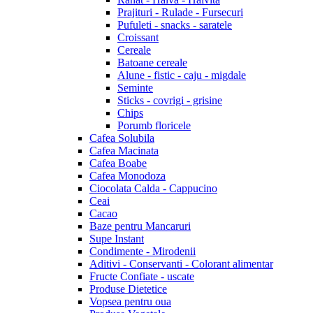
Prajituri - Rulade - Fursecuri
Pufuleti - snacks - saratele
Croissant
Cereale
Batoane cereale
Alune - fistic - caju - migdale
Seminte
Sticks - covrigi - grisine
Chips
Porumb floricele
Cafea Solubila
Cafea Macinata
Cafea Boabe
Cafea Monodoza
Ciocolata Calda - Cappucino
Ceai
Cacao
Baze pentru Mancaruri
Supe Instant
Condimente - Mirodenii
Aditivi - Conservanti - Colorant alimentar
Fructe Confiate - uscate
Produse Dietetice
Vopsea pentru oua