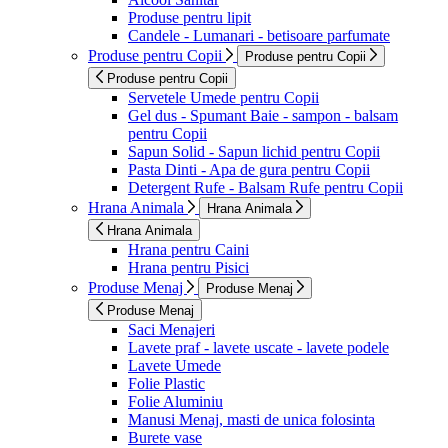
Produse pentru lipit
Candele - Lumanari - betisoare parfumate
Produse pentru Copii
Produse pentru Copii
Produse pentru Copii
Servetele Umede pentru Copii
Gel dus - Spumant Baie - sampon - balsam
pentru Copii
Sapun Solid - Sapun lichid pentru Copii
Pasta Dinti - Apa de gura pentru Copii
Detergent Rufe - Balsam Rufe pentru Copii
Hrana Animala
Hrana Animala
Hrana Animala
Hrana pentru Caini
Hrana pentru Pisici
Produse Menaj
Produse Menaj
Produse Menaj
Saci Menajeri
Lavete praf - lavete uscate - lavete podele
Lavete Umede
Folie Plastic
Folie Aluminiu
Manusi Menaj, masti de unica folosinta
Burete vase