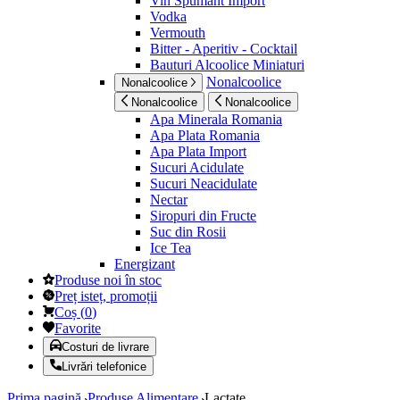
Vin Spumant Import
Vodka
Vermouth
Bitter - Aperitiv - Cocktail
Bauturi Alcoolice Miniaturi
Nonalcoolice
Nonalcoolice
Nonalcoolice
Nonalcoolice
Apa Minerala Romania
Apa Plata Romania
Apa Plata Import
Sucuri Acidulate
Sucuri Neacidulate
Nectar
Siropuri din Fructe
Suc din Rosii
Ice Tea
Energizant
Produse noi în stoc
Preț isteț, promoții
Coș
(
0
)
Favorite
Costuri de livrare
Livrări telefonice
Prima pagină
Produse Alimentare
Lactate