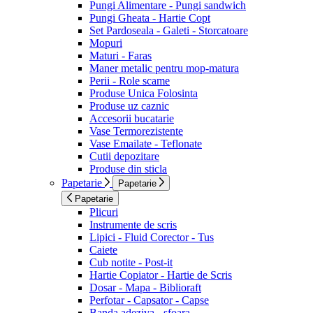
Pungi Alimentare - Pungi sandwich
Pungi Gheata - Hartie Copt
Set Pardoseala - Galeti - Storcatoare
Mopuri
Maturi - Faras
Maner metalic pentru mop-matura
Perii - Role scame
Produse Unica Folosinta
Produse uz caznic
Accesorii bucatarie
Vase Termorezistente
Vase Emailate - Teflonate
Cutii depozitare
Produse din sticla
Papetarie
Papetarie
Papetarie
Plicuri
Instrumente de scris
Lipici - Fluid Corector - Tus
Caiete
Cub notite - Post-it
Hartie Copiator - Hartie de Scris
Dosar - Mapa - Biblioraft
Perfotar - Capsator - Capse
Banda adeziva - sfoara