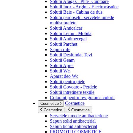
Solutii Aragaz - Plite -Cuptoare
Solutii Inox - Argint - Electrocasnice
Solutii Baie - Cabina de dus
Solutii pardoseli - servetele umede
multisuprafete
Solutii Anticalcar
Solutii Lemn - Mobila
Solutii Antimecegai
Solutii Parchet
Sapun rufe
Solutii Desfundat Tevi
Solutii Geam
Solutii Apret
Solutii Wc
Aparat deo Wc
Solutii pentru piele
Solutii Covoare - Perdele
Solutii intretinere textile
Colorant pentru revigorarea culorii
Cosmetice
Cosmetice
Cosmetice
Cosmetice
Servetele umede antibacteriene
Sapun solid antibacterial
Sapun lichid antibacterial
PROMOTII COSMETICE