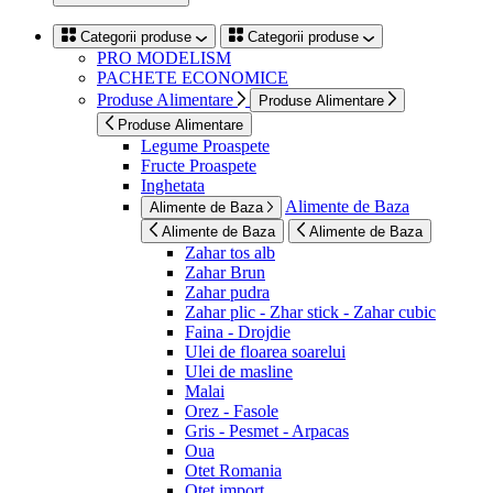
Categorii produse
Categorii produse
PRO MODELISM
PACHETE ECONOMICE
Produse Alimentare
Produse Alimentare
Produse Alimentare
Legume Proaspete
Fructe Proaspete
Inghetata
Alimente de Baza
Alimente de Baza
Alimente de Baza
Alimente de Baza
Zahar tos alb
Zahar Brun
Zahar pudra
Zahar plic - Zhar stick - Zahar cubic
Faina - Drojdie
Ulei de floarea soarelui
Ulei de masline
Malai
Orez - Fasole
Gris - Pesmet - Arpacas
Oua
Otet Romania
Otet import