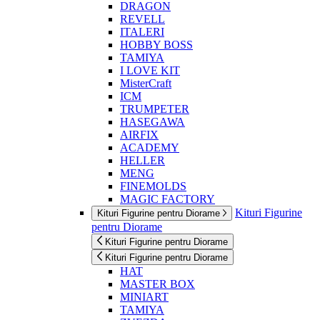
DRAGON
REVELL
ITALERI
HOBBY BOSS
TAMIYA
I LOVE KIT
MisterCraft
ICM
TRUMPETER
HASEGAWA
AIRFIX
ACADEMY
HELLER
MENG
FINEMOLDS
MAGIC FACTORY
Kituri Figurine
Kituri Figurine pentru Diorame
pentru Diorame
Kituri Figurine pentru Diorame
Kituri Figurine pentru Diorame
HAT
MASTER BOX
MINIART
TAMIYA