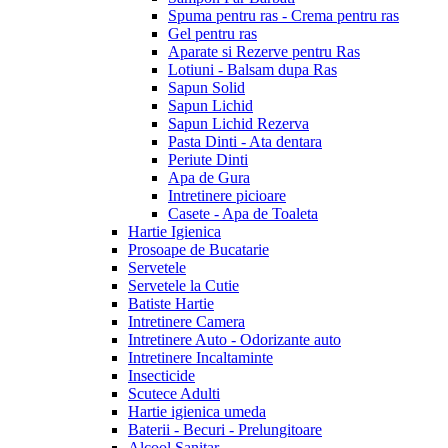
Spuma pentru ras - Crema pentru ras
Gel pentru ras
Aparate si Rezerve pentru Ras
Lotiuni - Balsam dupa Ras
Sapun Solid
Sapun Lichid
Sapun Lichid Rezerva
Pasta Dinti - Ata dentara
Periute Dinti
Apa de Gura
Intretinere picioare
Casete - Apa de Toaleta
Hartie Igienica
Prosoape de Bucatarie
Servetele
Servetele la Cutie
Batiste Hartie
Intretinere Camera
Intretinere Auto - Odorizante auto
Intretinere Incaltaminte
Insecticide
Scutece Adulti
Hartie igienica umeda
Baterii - Becuri - Prelungitoare
Alcool Sanitar