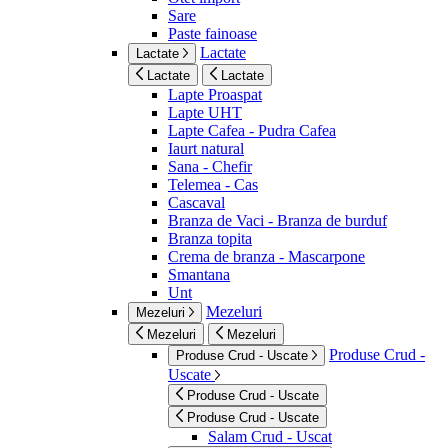
Sare
Paste fainoase
Lactate
Lactate
Lactate
Lactate
Lapte Proaspat
Lapte UHT
Lapte Cafea - Pudra Cafea
Iaurt natural
Sana - Chefir
Telemea - Cas
Cascaval
Branza de Vaci - Branza de burduf
Branza topita
Crema de branza - Mascarpone
Smantana
Unt
Mezeluri
Mezeluri
Mezeluri
Mezeluri
Produse Crud -
Produse Crud - Uscate
Uscate
Produse Crud - Uscate
Produse Crud - Uscate
Salam Crud - Uscat