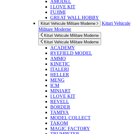
AMODEL
I LOVE KIT
FUJIMI
GREAT WALL HOBBY
Kituri Vehicule
Kituri Vehicule Militare Moderne
Militare Moderne
Kituri Vehicule Militare Moderne
Kituri Vehicule Militare Moderne
ACADEMY
RYEFIELD MODEL
AMMO
KINETIC
ITALERI
HELLER
MENG
ICM
MINIART
I LOVE KIT
REVELL
BORDER
TAMIYA
MODEL COLLECT
TAKOM
MAGIC FACTORY
TRUMPETER