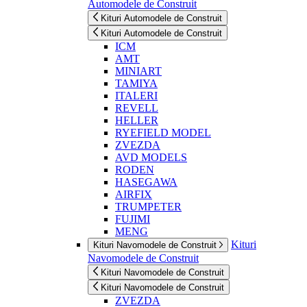
Automodele de Construit
Kituri Automodele de Construit
Kituri Automodele de Construit
ICM
AMT
MINIART
TAMIYA
ITALERI
REVELL
HELLER
RYEFIELD MODEL
ZVEZDA
AVD MODELS
RODEN
HASEGAWA
AIRFIX
TRUMPETER
FUJIMI
MENG
Kituri
Kituri Navomodele de Construit
Navomodele de Construit
Kituri Navomodele de Construit
Kituri Navomodele de Construit
ZVEZDA