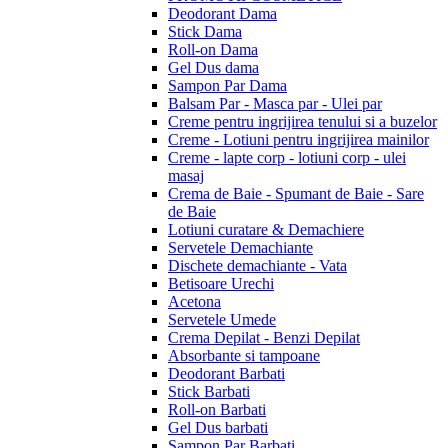
Deodorant Dama
Stick Dama
Roll-on Dama
Gel Dus dama
Sampon Par Dama
Balsam Par - Masca par - Ulei par
Creme pentru ingrijirea tenului si a buzelor
Creme - Lotiuni pentru ingrijirea mainilor
Creme - lapte corp - lotiuni corp - ulei
masaj
Crema de Baie - Spumant de Baie - Sare
de Baie
Lotiuni curatare & Demachiere
Servetele Demachiante
Dischete demachiante - Vata
Betisoare Urechi
Acetona
Servetele Umede
Crema Depilat - Benzi Depilat
Absorbante si tampoane
Deodorant Barbati
Stick Barbati
Roll-on Barbati
Gel Dus barbati
Sampon Par Barbati