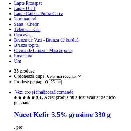
Lapte Proaspat
Lapte UHT
Lapte Cafea - Pudra Cafea
Iaurt natural
Sana - Chefir
Telemea - Cas
Cascaval
Branza de Vaci - Branza de burduf
Branza topita
Crema de branza - Mascarpone
Smantana
Unt
35 produse
Ordonează după
Produse pe pagină
Vezi coș și finalizează comanda
(0)
, Acest produs nu a fost evaluat de nicio
persoană
Nucet Kefir 3.5% grasime 330 g
, preț