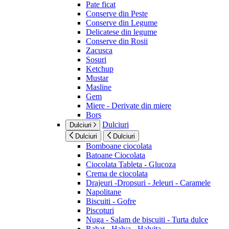
Pate ficat
Conserve din Peste
Conserve din Legume
Delicatese din legume
Conserve din Rosii
Zacusca
Sosuri
Ketchup
Mustar
Masline
Gem
Miere - Derivate din miere
Bors
Dulciuri
Dulciuri
Dulciuri
Dulciuri
Bomboane ciocolata
Batoane Ciocolata
Ciocolata Tableta - Glucoza
Crema de ciocolata
Drajeuri -Dropsuri - Jeleuri - Caramele
Napolitane
Biscuiti - Gofre
Piscoturi
Nuga - Salam de biscuiti - Turta dulce
Rahat - Halva - Halvita