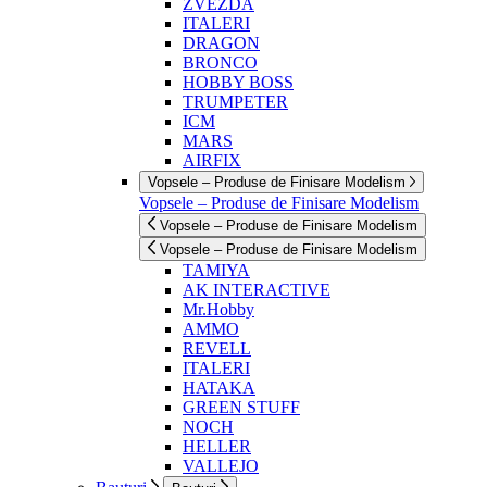
ZVEZDA
ITALERI
DRAGON
BRONCO
HOBBY BOSS
TRUMPETER
ICM
MARS
AIRFIX
Vopsele – Produse de Finisare Modelism
Vopsele – Produse de Finisare Modelism
Vopsele – Produse de Finisare Modelism
Vopsele – Produse de Finisare Modelism
TAMIYA
AK INTERACTIVE
Mr.Hobby
AMMO
REVELL
ITALERI
HATAKA
GREEN STUFF
NOCH
HELLER
VALLEJO