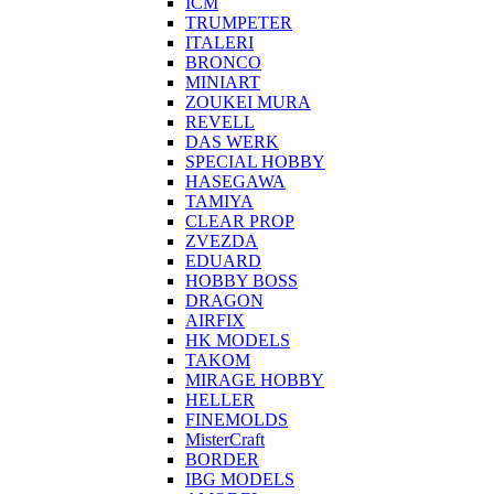
ICM
TRUMPETER
ITALERI
BRONCO
MINIART
ZOUKEI MURA
REVELL
DAS WERK
SPECIAL HOBBY
HASEGAWA
TAMIYA
CLEAR PROP
ZVEZDA
EDUARD
HOBBY BOSS
DRAGON
AIRFIX
HK MODELS
TAKOM
MIRAGE HOBBY
HELLER
FINEMOLDS
MisterCraft
BORDER
IBG MODELS