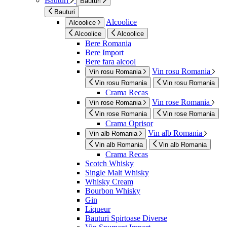
Bauturi
Bauturi
Bauturi
Alcoolice
Alcoolice
Alcoolice
Alcoolice
Bere Romania
Bere Import
Bere fara alcool
Vin rosu Romania
Vin rosu Romania
Vin rosu Romania
Vin rosu Romania
Crama Recas
Vin rose Romania
Vin rose Romania
Vin rose Romania
Vin rose Romania
Crama Oprisor
Vin alb Romania
Vin alb Romania
Vin alb Romania
Vin alb Romania
Crama Recas
Scotch Whisky
Single Malt Whisky
Whisky Cream
Bourbon Whisky
Gin
Liqueur
Bauturi Spirtoase Diverse