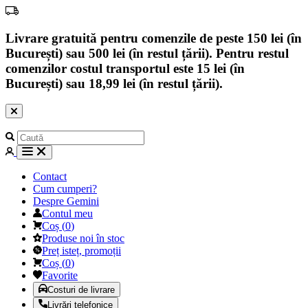
Livrare gratuită pentru comenzile de peste 150 lei (în
București) sau 500 lei (în restul țării). Pentru restul
comenzilor costul transportul este 15 lei (în
București) sau 18,99 lei (în restul țării).
Contact
Cum cumperi?
Despre Gemini
Contul meu
Coș
(
0
)
Produse noi în stoc
Preț isteț, promoții
Coș
(
0
)
Favorite
Costuri de livrare
Livrări telefonice