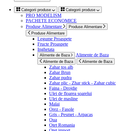
Categorii produse
Categorii produse
PRO MODELISM
PACHETE ECONOMICE
Produse Alimentare
Produse Alimentare
Produse Alimentare
Legume Proaspete
Fructe Proaspete
Inghetata
Alimente de Baza
Alimente de Baza
Alimente de Baza
Alimente de Baza
Zahar tos alb
Zahar Brun
Zahar pudra
Zahar plic - Zhar stick - Zahar cubic
Faina - Drojdie
Ulei de floarea soarelui
Ulei de masline
Malai
Orez - Fasole
Gris - Pesmet - Arpacas
Oua
Otet Romania
Otet import