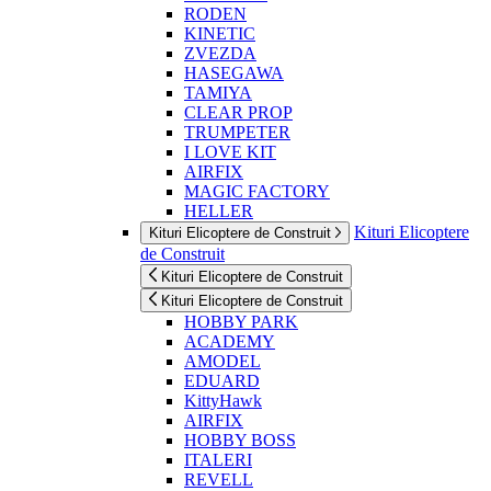
RODEN
KINETIC
ZVEZDA
HASEGAWA
TAMIYA
CLEAR PROP
TRUMPETER
I LOVE KIT
AIRFIX
MAGIC FACTORY
HELLER
Kituri Elicoptere
Kituri Elicoptere de Construit
de Construit
Kituri Elicoptere de Construit
Kituri Elicoptere de Construit
HOBBY PARK
ACADEMY
AMODEL
EDUARD
KittyHawk
AIRFIX
HOBBY BOSS
ITALERI
REVELL