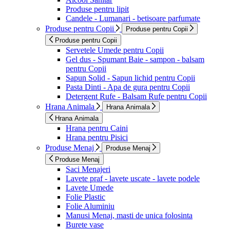
Produse pentru lipit
Candele - Lumanari - betisoare parfumate
Produse pentru Copii
Produse pentru Copii
Produse pentru Copii
Servetele Umede pentru Copii
Gel dus - Spumant Baie - sampon - balsam
pentru Copii
Sapun Solid - Sapun lichid pentru Copii
Pasta Dinti - Apa de gura pentru Copii
Detergent Rufe - Balsam Rufe pentru Copii
Hrana Animala
Hrana Animala
Hrana Animala
Hrana pentru Caini
Hrana pentru Pisici
Produse Menaj
Produse Menaj
Produse Menaj
Saci Menajeri
Lavete praf - lavete uscate - lavete podele
Lavete Umede
Folie Plastic
Folie Aluminiu
Manusi Menaj, masti de unica folosinta
Burete vase