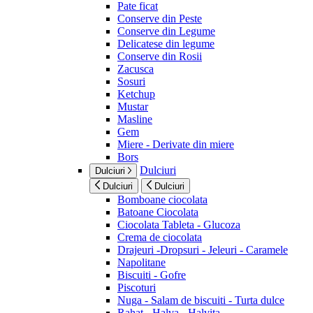
Pate ficat
Conserve din Peste
Conserve din Legume
Delicatese din legume
Conserve din Rosii
Zacusca
Sosuri
Ketchup
Mustar
Masline
Gem
Miere - Derivate din miere
Bors
Dulciuri
Dulciuri
Dulciuri
Dulciuri
Bomboane ciocolata
Batoane Ciocolata
Ciocolata Tableta - Glucoza
Crema de ciocolata
Drajeuri -Dropsuri - Jeleuri - Caramele
Napolitane
Biscuiti - Gofre
Piscoturi
Nuga - Salam de biscuiti - Turta dulce
Rahat - Halva - Halvita