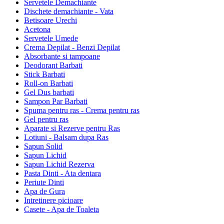
Servetele Demachiante
Dischete demachiante - Vata
Betisoare Urechi
Acetona
Servetele Umede
Crema Depilat - Benzi Depilat
Absorbante si tampoane
Deodorant Barbati
Stick Barbati
Roll-on Barbati
Gel Dus barbati
Sampon Par Barbati
Spuma pentru ras - Crema pentru ras
Gel pentru ras
Aparate si Rezerve pentru Ras
Lotiuni - Balsam dupa Ras
Sapun Solid
Sapun Lichid
Sapun Lichid Rezerva
Pasta Dinti - Ata dentara
Periute Dinti
Apa de Gura
Intretinere picioare
Casete - Apa de Toaleta