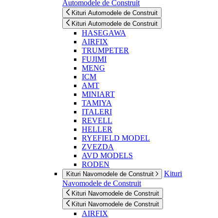
Automodele de Construit
Kituri Automodele de Construit
Kituri Automodele de Construit
HASEGAWA
AIRFIX
TRUMPETER
FUJIMI
MENG
ICM
AMT
MINIART
TAMIYA
ITALERI
REVELL
HELLER
RYEFIELD MODEL
ZVEZDA
AVD MODELS
RODEN
Kituri
Kituri Navomodele de Construit
Navomodele de Construit
Kituri Navomodele de Construit
Kituri Navomodele de Construit
AIRFIX