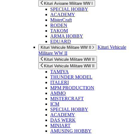
Kituri Avioane Militare WW I
SPECIAL HOBBY
ACADEMY
MisterCraft
RODEN
TAKOM
ARMA HOBBY
EDUARD
Kituri Vehicule
Kituri Vehicule Militare WW II
Militare WW II
Kituri Vehicule Militare WW II
Kituri Vehicule Militare WW II
TAMIYA
THUNDER MODEL
ITALERI
MPM PRODUCTION
AMMO
MISTERCRAFT
ICM
SPECIAL HOBBY
ACADEMY
DAS WERK
MINIART
AMUSING HOBBY