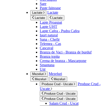
Sare
Paste fainoase
Lactate
Lactate
Lactate
Lactate
Lapte Proaspat
Lapte UHT
Lapte Cafea - Pudra Cafea
Iaurt natural
Sana - Chefir
Telemea - Cas
Cascaval
Branza de Vaci - Branza de burduf
Branza topita
Crema de branza - Mascarpone
Smantana
Unt
Mezeluri
Mezeluri
Mezeluri
Mezeluri
Produse Crud -
Produse Crud - Uscate
Uscate
Produse Crud - Uscate
Produse Crud - Uscate
Salam Crud - Uscat