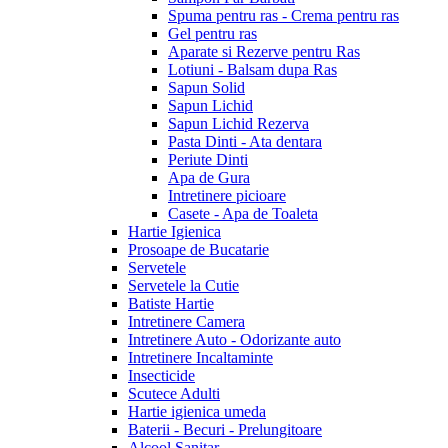
Spuma pentru ras - Crema pentru ras
Gel pentru ras
Aparate si Rezerve pentru Ras
Lotiuni - Balsam dupa Ras
Sapun Solid
Sapun Lichid
Sapun Lichid Rezerva
Pasta Dinti - Ata dentara
Periute Dinti
Apa de Gura
Intretinere picioare
Casete - Apa de Toaleta
Hartie Igienica
Prosoape de Bucatarie
Servetele
Servetele la Cutie
Batiste Hartie
Intretinere Camera
Intretinere Auto - Odorizante auto
Intretinere Incaltaminte
Insecticide
Scutece Adulti
Hartie igienica umeda
Baterii - Becuri - Prelungitoare
Alcool Sanitar