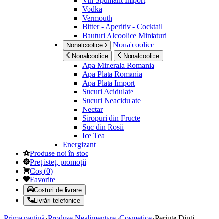
Vin Spumant Import
Vodka
Vermouth
Bitter - Aperitiv - Cocktail
Bauturi Alcoolice Miniaturi
Nonalcoolice
Nonalcoolice
Nonalcoolice
Nonalcoolice
Apa Minerala Romania
Apa Plata Romania
Apa Plata Import
Sucuri Acidulate
Sucuri Neacidulate
Nectar
Siropuri din Fructe
Suc din Rosii
Ice Tea
Energizant
Produse noi în stoc
Preț isteț, promoții
Coș
(
0
)
Favorite
Costuri de livrare
Livrări telefonice
Prima pagină
Produse Nealimentare
Cosmetice
Periute Dinti