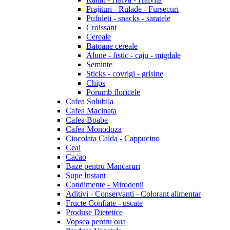
Prajituri - Rulade - Fursecuri
Pufuleti - snacks - saratele
Croissant
Cereale
Batoane cereale
Alune - fistic - caju - migdale
Seminte
Sticks - covrigi - grisine
Chips
Porumb floricele
Cafea Solubila
Cafea Macinata
Cafea Boabe
Cafea Monodoza
Ciocolata Calda - Cappucino
Ceai
Cacao
Baze pentru Mancaruri
Supe Instant
Condimente - Mirodenii
Aditivi - Conservanti - Colorant alimentar
Fructe Confiate - uscate
Produse Dietetice
Vopsea pentru oua