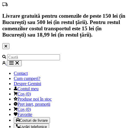
Livrare gratuită pentru comenzile de peste 150 lei (în
București) sau 500 lei (în restul țării). Pentru restul
comenzilor costul transportul este 15 lei (în
București) sau 18,99 lei (în restul țării).
Contact
Cum cumperi?
Despre Gemini
Contul meu
Coș
(
0
)
Produse noi în stoc
Preț isteț, promoții
Coș
(
0
)
Favorite
Costuri de livrare
Livrări telefonice