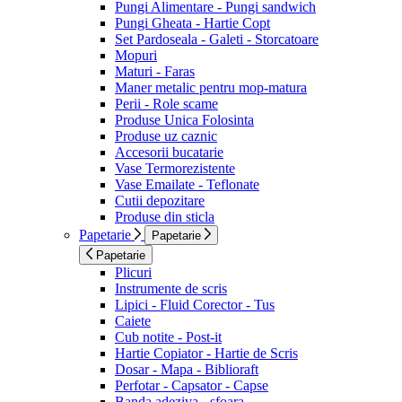
Pungi Alimentare - Pungi sandwich
Pungi Gheata - Hartie Copt
Set Pardoseala - Galeti - Storcatoare
Mopuri
Maturi - Faras
Maner metalic pentru mop-matura
Perii - Role scame
Produse Unica Folosinta
Produse uz caznic
Accesorii bucatarie
Vase Termorezistente
Vase Emailate - Teflonate
Cutii depozitare
Produse din sticla
Papetarie
Papetarie
Papetarie
Plicuri
Instrumente de scris
Lipici - Fluid Corector - Tus
Caiete
Cub notite - Post-it
Hartie Copiator - Hartie de Scris
Dosar - Mapa - Biblioraft
Perfotar - Capsator - Capse
Banda adeziva - sfoara