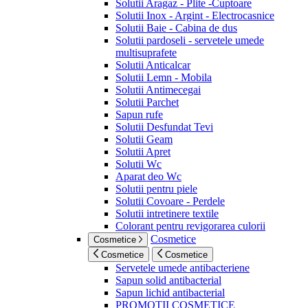
Solutii Aragaz - Plite -Cuptoare
Solutii Inox - Argint - Electrocasnice
Solutii Baie - Cabina de dus
Solutii pardoseli - servetele umede
multisuprafete
Solutii Anticalcar
Solutii Lemn - Mobila
Solutii Antimecegai
Solutii Parchet
Sapun rufe
Solutii Desfundat Tevi
Solutii Geam
Solutii Apret
Solutii Wc
Aparat deo Wc
Solutii pentru piele
Solutii Covoare - Perdele
Solutii intretinere textile
Colorant pentru revigorarea culorii
Cosmetice
Cosmetice
Cosmetice
Cosmetice
Servetele umede antibacteriene
Sapun solid antibacterial
Sapun lichid antibacterial
PROMOTII COSMETICE