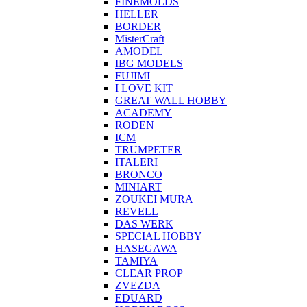
FINEMOLDS
HELLER
BORDER
MisterCraft
AMODEL
IBG MODELS
FUJIMI
I LOVE KIT
GREAT WALL HOBBY
ACADEMY
RODEN
ICM
TRUMPETER
ITALERI
BRONCO
MINIART
ZOUKEI MURA
REVELL
DAS WERK
SPECIAL HOBBY
HASEGAWA
TAMIYA
CLEAR PROP
ZVEZDA
EDUARD