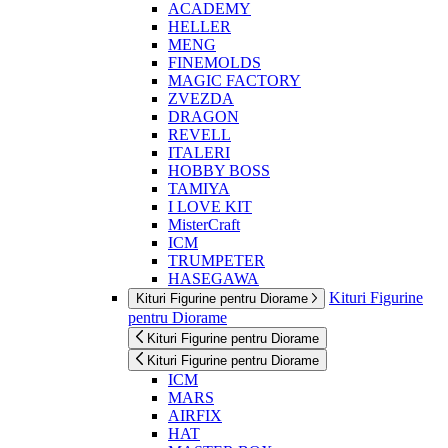
ACADEMY
HELLER
MENG
FINEMOLDS
MAGIC FACTORY
ZVEZDA
DRAGON
REVELL
ITALERI
HOBBY BOSS
TAMIYA
I LOVE KIT
MisterCraft
ICM
TRUMPETER
HASEGAWA
Kituri Figurine
Kituri Figurine pentru Diorame
pentru Diorame
Kituri Figurine pentru Diorame
Kituri Figurine pentru Diorame
ICM
MARS
AIRFIX
HAT