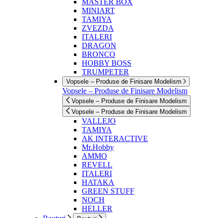
MASTER BOX
MINIART
TAMIYA
ZVEZDA
ITALERI
DRAGON
BRONCO
HOBBY BOSS
TRUMPETER
Vopsele – Produse de Finisare Modelism
Vopsele – Produse de Finisare Modelism
Vopsele – Produse de Finisare Modelism
Vopsele – Produse de Finisare Modelism
VALLEJO
TAMIYA
AK INTERACTIVE
Mr.Hobby
AMMO
REVELL
ITALERI
HATAKA
GREEN STUFF
NOCH
HELLER