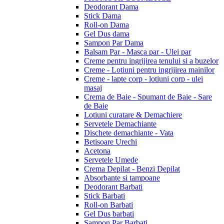
Deodorant Dama
Stick Dama
Roll-on Dama
Gel Dus dama
Sampon Par Dama
Balsam Par - Masca par - Ulei par
Creme pentru ingrijirea tenului si a buzelor
Creme - Lotiuni pentru ingrijirea mainilor
Creme - lapte corp - lotiuni corp - ulei
masaj
Crema de Baie - Spumant de Baie - Sare
de Baie
Lotiuni curatare & Demachiere
Servetele Demachiante
Dischete demachiante - Vata
Betisoare Urechi
Acetona
Servetele Umede
Crema Depilat - Benzi Depilat
Absorbante si tampoane
Deodorant Barbati
Stick Barbati
Roll-on Barbati
Gel Dus barbati
Sampon Par Barbati