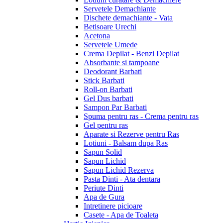
Servetele Demachiante
Dischete demachiante - Vata
Betisoare Urechi
Acetona
Servetele Umede
Crema Depilat - Benzi Depilat
Absorbante si tampoane
Deodorant Barbati
Stick Barbati
Roll-on Barbati
Gel Dus barbati
Sampon Par Barbati
Spuma pentru ras - Crema pentru ras
Gel pentru ras
Aparate si Rezerve pentru Ras
Lotiuni - Balsam dupa Ras
Sapun Solid
Sapun Lichid
Sapun Lichid Rezerva
Pasta Dinti - Ata dentara
Periute Dinti
Apa de Gura
Intretinere picioare
Casete - Apa de Toaleta