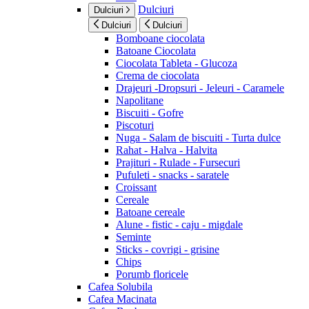
Dulciuri
Dulciuri
Dulciuri
Dulciuri
Bomboane ciocolata
Batoane Ciocolata
Ciocolata Tableta - Glucoza
Crema de ciocolata
Drajeuri -Dropsuri - Jeleuri - Caramele
Napolitane
Biscuiti - Gofre
Piscoturi
Nuga - Salam de biscuiti - Turta dulce
Rahat - Halva - Halvita
Prajituri - Rulade - Fursecuri
Pufuleti - snacks - saratele
Croissant
Cereale
Batoane cereale
Alune - fistic - caju - migdale
Seminte
Sticks - covrigi - grisine
Chips
Porumb floricele
Cafea Solubila
Cafea Macinata