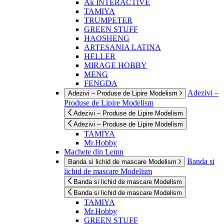
Ak INTERACTIVE
TAMIYA
TRUMPETER
GREEN STUFF
HAOSHENG
ARTESANIA LATINA
HELLER
MIRAGE HOBBY
MENG
FENGDA
Adezivi –
Adezivi – Produse de Lipire Modelism
Produse de Lipire Modelism
Adezivi – Produse de Lipire Modelism
Adezivi – Produse de Lipire Modelism
TAMIYA
Mr.Hobby
Machete din Lemn
Banda si
Banda si lichid de mascare Modelism
lichid de mascare Modelism
Banda si lichid de mascare Modelism
Banda si lichid de mascare Modelism
TAMIYA
Mr.Hobby
GREEN STUFF