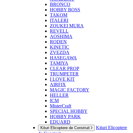
BRONCO
HOBBY BOSS
TAKOM
ITALERI
ZOUKEI MURA
REVELL
AOSHIMA
RODEN
KINETIC
ZVEZDA
HASEGAWA
TAMIYA
CLEAR PROP
TRUMPETER
I LOVE KIT
AIRFIX
MAGIC FACTORY
HELLER
ICM
MisterCraft
SPECIAL HOBBY
HOBBY PARK
EDUARD
Kituri Elicoptere
Kituri Elicoptere de Construit