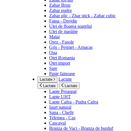
Zahar Brun
Zahar pudra
Zahar plic - Zhar stick - Zahar cubic
Faina - Drojdie
Ulei de floarea soarelui
Ulei de masline
Malai
Orez - Fasole
Gris - Pesmet - Arpacas
Oua
Otet Romania
Otet import
Sare
Paste fainoase
Lactate
Lactate
Lactate
Lactate
Lapte Proaspat
Lapte UHT
Lapte Cafea - Pudra Cafea
Iaurt natural
Sana - Chefir
Telemea - Cas
Cascaval
Branza de Vaci - Branza de burduf