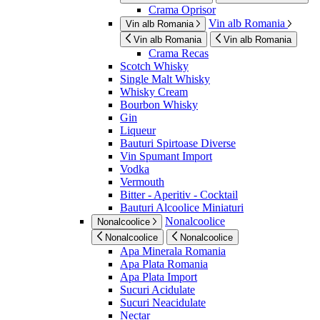
Crama Oprisor
Vin alb Romania
Vin alb Romania
Vin alb Romania
Vin alb Romania
Crama Recas
Scotch Whisky
Single Malt Whisky
Whisky Cream
Bourbon Whisky
Gin
Liqueur
Bauturi Spirtoase Diverse
Vin Spumant Import
Vodka
Vermouth
Bitter - Aperitiv - Cocktail
Bauturi Alcoolice Miniaturi
Nonalcoolice
Nonalcoolice
Nonalcoolice
Nonalcoolice
Apa Minerala Romania
Apa Plata Romania
Apa Plata Import
Sucuri Acidulate
Sucuri Neacidulate
Nectar