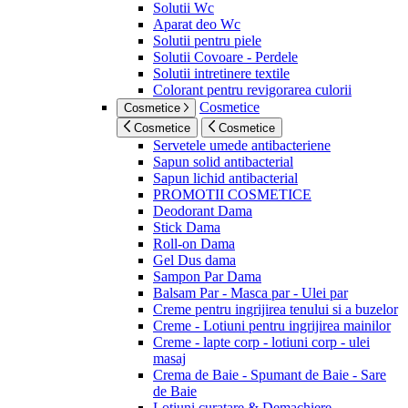
Solutii Wc
Aparat deo Wc
Solutii pentru piele
Solutii Covoare - Perdele
Solutii intretinere textile
Colorant pentru revigorarea culorii
Cosmetice
Cosmetice
Cosmetice
Cosmetice
Servetele umede antibacteriene
Sapun solid antibacterial
Sapun lichid antibacterial
PROMOTII COSMETICE
Deodorant Dama
Stick Dama
Roll-on Dama
Gel Dus dama
Sampon Par Dama
Balsam Par - Masca par - Ulei par
Creme pentru ingrijirea tenului si a buzelor
Creme - Lotiuni pentru ingrijirea mainilor
Creme - lapte corp - lotiuni corp - ulei
masaj
Crema de Baie - Spumant de Baie - Sare
de Baie
Lotiuni curatare & Demachiere