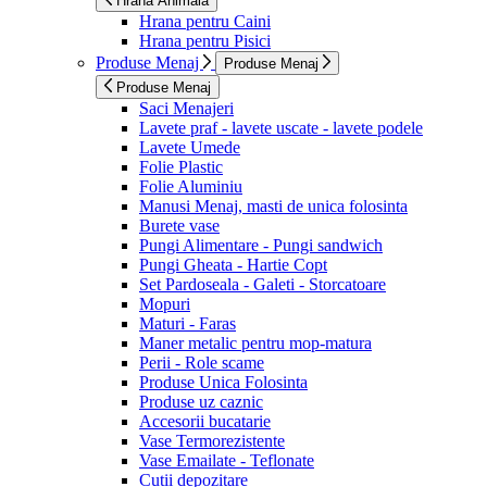
Hrana Animala
Hrana pentru Caini
Hrana pentru Pisici
Produse Menaj
Produse Menaj
Produse Menaj
Saci Menajeri
Lavete praf - lavete uscate - lavete podele
Lavete Umede
Folie Plastic
Folie Aluminiu
Manusi Menaj, masti de unica folosinta
Burete vase
Pungi Alimentare - Pungi sandwich
Pungi Gheata - Hartie Copt
Set Pardoseala - Galeti - Storcatoare
Mopuri
Maturi - Faras
Maner metalic pentru mop-matura
Perii - Role scame
Produse Unica Folosinta
Produse uz caznic
Accesorii bucatarie
Vase Termorezistente
Vase Emailate - Teflonate
Cutii depozitare