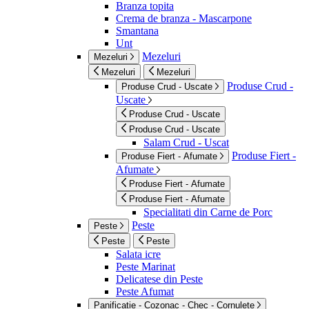
Branza topita
Crema de branza - Mascarpone
Smantana
Unt
Mezeluri
Mezeluri
Mezeluri
Mezeluri
Produse Crud -
Produse Crud - Uscate
Uscate
Produse Crud - Uscate
Produse Crud - Uscate
Salam Crud - Uscat
Produse Fiert -
Produse Fiert - Afumate
Afumate
Produse Fiert - Afumate
Produse Fiert - Afumate
Specialitati din Carne de Porc
Peste
Peste
Peste
Peste
Salata icre
Peste Marinat
Delicatese din Peste
Peste Afumat
Panificatie - Cozonac - Chec - Cornulete