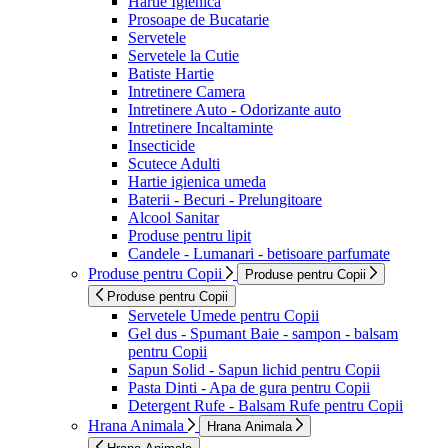
Hartie Igienica
Prosoape de Bucatarie
Servetele
Servetele la Cutie
Batiste Hartie
Intretinere Camera
Intretinere Auto - Odorizante auto
Intretinere Incaltaminte
Insecticide
Scutece Adulti
Hartie igienica umeda
Baterii - Becuri - Prelungitoare
Alcool Sanitar
Produse pentru lipit
Candele - Lumanari - betisoare parfumate
Produse pentru Copii
Produse pentru Copii
Produse pentru Copii
Servetele Umede pentru Copii
Gel dus - Spumant Baie - sampon - balsam
pentru Copii
Sapun Solid - Sapun lichid pentru Copii
Pasta Dinti - Apa de gura pentru Copii
Detergent Rufe - Balsam Rufe pentru Copii
Hrana Animala
Hrana Animala