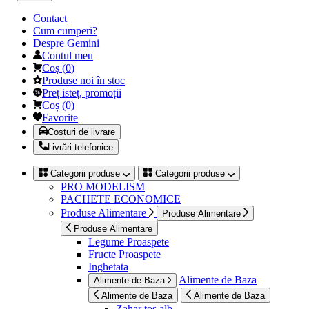
Contact
Cum cumperi?
Despre Gemini
Contul meu
Coș
(
0
)
Produse noi în stoc
Preț isteț, promoții
Coș
(
0
)
Favorite
Costuri de livrare
Livrări telefonice
Categorii produse
Categorii produse
PRO MODELISM
PACHETE ECONOMICE
Produse Alimentare
Produse Alimentare
Produse Alimentare
Legume Proaspete
Fructe Proaspete
Inghetata
Alimente de Baza
Alimente de Baza
Alimente de Baza
Alimente de Baza
Zahar tos alb