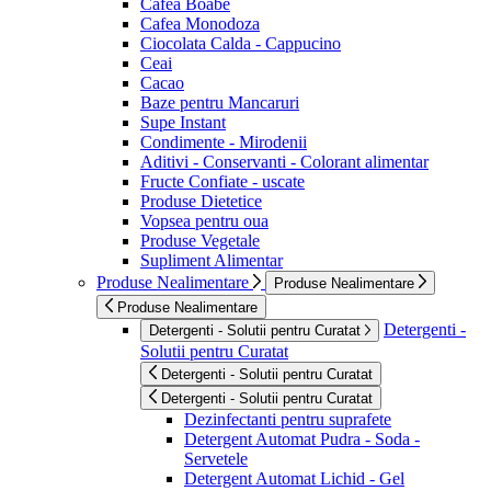
Cafea Boabe
Cafea Monodoza
Ciocolata Calda - Cappucino
Ceai
Cacao
Baze pentru Mancaruri
Supe Instant
Condimente - Mirodenii
Aditivi - Conservanti - Colorant alimentar
Fructe Confiate - uscate
Produse Dietetice
Vopsea pentru oua
Produse Vegetale
Supliment Alimentar
Produse Nealimentare
Produse Nealimentare
Produse Nealimentare
Detergenti -
Detergenti - Solutii pentru Curatat
Solutii pentru Curatat
Detergenti - Solutii pentru Curatat
Detergenti - Solutii pentru Curatat
Dezinfectanti pentru suprafete
Detergent Automat Pudra - Soda -
Servetele
Detergent Automat Lichid - Gel