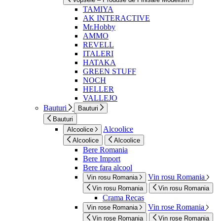
TAMIYA
AK INTERACTIVE
Mr.Hobby
AMMO
REVELL
ITALERI
HATAKA
GREEN STUFF
NOCH
HELLER
VALLEJO
Bauturi
Bauturi
Bauturi
Alcoolice
Alcoolice
Alcoolice
Alcoolice
Bere Romania
Bere Import
Bere fara alcool
Vin rosu Romania
Vin rosu Romania
Vin rosu Romania
Vin rosu Romania
Crama Recas
Vin rose Romania
Vin rose Romania
Vin rose Romania
Vin rose Romania