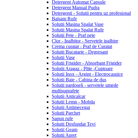
Detergent Automat Capsule
Detergent Manual Pudra
Detergenti - Solutii pentru uz profesional
Balsam Rufe
Solutii Masina Spalat Vase
Solutii Masina Spalat Rufe
Solutii Pete - Praf pete
Clor - Inalbitor - Servetele inalbire
Crema curatat - Praf de Curatat
Solutii Bucatarie - Degresant
Solutii Vase
Solutii Frigider - Absorbant Frigider
Solutii Aragaz - Plite -Cuptoare
Solutii Inox - Argint - Electrocasnice
Solutii Baie - Cabina de dus
Solutii pardoseli - servetele umede
multisuprafete
Solutii Anticalcar
Solutii Lemn - Mobila
Solutii Antimecegai
Solutii Parchet
Sapun rufe
Solutii Desfundat Tevi
Solutii Geam
Solutii Apret