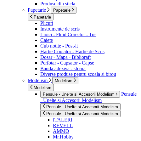
Produse din sticla
Papetarie
Papetarie
Papetarie
Plicuri
Instrumente de scris
Lipici - Fluid Corector - Tus
Caiete
Cub notite - Post-it
Hartie Copiator - Hartie de Scris
Dosar - Mapa - Biblioraft
Perfotar - Capsator - Capse
Banda adeziva - sfoara
Diverse produse pentru scoala si birou
Modelism
Modelism
Modelism
Pensule
Pensule - Unelte si Accesorii Modelism
- Unelte si Accesorii Modelism
Pensule - Unelte si Accesorii Modelism
Pensule - Unelte si Accesorii Modelism
ITALERI
REVELL
AMMO
Mr.Hobby