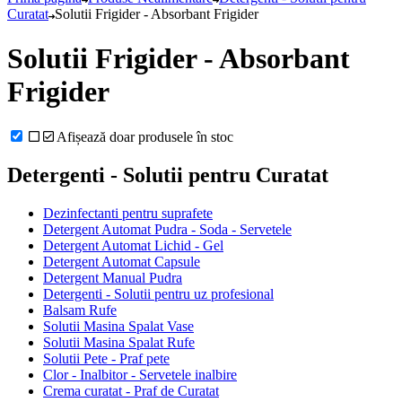
Curatat
Solutii Frigider - Absorbant Frigider
Solutii Frigider - Absorbant
Frigider
Afișează doar produsele în stoc
Detergenti - Solutii pentru Curatat
Dezinfectanti pentru suprafete
Detergent Automat Pudra - Soda - Servetele
Detergent Automat Lichid - Gel
Detergent Automat Capsule
Detergent Manual Pudra
Detergenti - Solutii pentru uz profesional
Balsam Rufe
Solutii Masina Spalat Vase
Solutii Masina Spalat Rufe
Solutii Pete - Praf pete
Clor - Inalbitor - Servetele inalbire
Crema curatat - Praf de Curatat