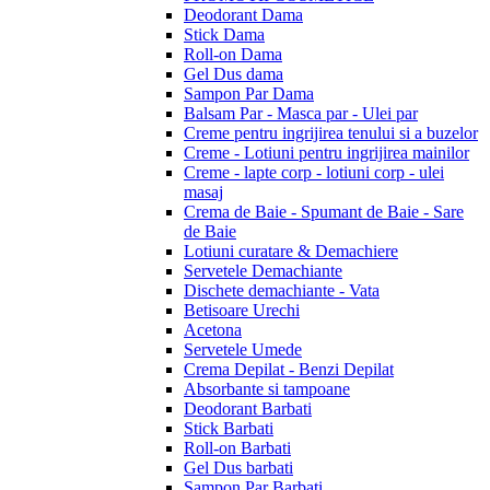
Deodorant Dama
Stick Dama
Roll-on Dama
Gel Dus dama
Sampon Par Dama
Balsam Par - Masca par - Ulei par
Creme pentru ingrijirea tenului si a buzelor
Creme - Lotiuni pentru ingrijirea mainilor
Creme - lapte corp - lotiuni corp - ulei
masaj
Crema de Baie - Spumant de Baie - Sare
de Baie
Lotiuni curatare & Demachiere
Servetele Demachiante
Dischete demachiante - Vata
Betisoare Urechi
Acetona
Servetele Umede
Crema Depilat - Benzi Depilat
Absorbante si tampoane
Deodorant Barbati
Stick Barbati
Roll-on Barbati
Gel Dus barbati
Sampon Par Barbati