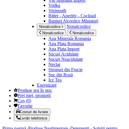
Vin Spumant Import
Vodka
Vermouth
Bitter - Aperitiv - Cocktail
Bauturi Alcoolice Miniaturi
Nonalcoolice
Nonalcoolice
Nonalcoolice
Nonalcoolice
Apa Minerala Romania
Apa Plata Romania
Apa Plata Import
Sucuri Acidulate
Sucuri Neacidulate
Nectar
Siropuri din Fructe
Suc din Rosii
Ice Tea
Energizant
Produse noi în stoc
Preț isteț, promoții
Coș
(
0
)
Favorite
Costuri de livrare
Livrări telefonice
Prima pagină
Produse Nealimentare
Detergenti - Solutii pentru