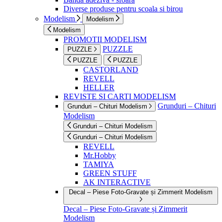
Diverse produse pentru scoala si birou
Modelism
Modelism
Modelism
PROMOTII MODELISM
PUZZLE
PUZZLE
PUZZLE
PUZZLE
CASTORLAND
REVELL
HELLER
REVISTE SI CARTI MODELISM
Grunduri – Chituri
Grunduri – Chituri Modelism
Modelism
Grunduri – Chituri Modelism
Grunduri – Chituri Modelism
REVELL
Mr.Hobby
TAMIYA
GREEN STUFF
AK INTERACTIVE
Decal – Piese Foto-Gravate și Zimmerit Modelism
Decal – Piese Foto-Gravate și Zimmerit
Modelism