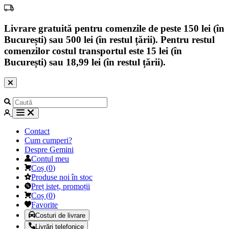
Livrare gratuită pentru comenzile de peste 150 lei (în
București) sau 500 lei (în restul țării). Pentru restul
comenzilor costul transportul este 15 lei (în
București) sau 18,99 lei (în restul țării).
Contact
Cum cumperi?
Despre Gemini
Contul meu
Coș
(
0
)
Produse noi în stoc
Preț isteț, promoții
Coș
(
0
)
Favorite
Costuri de livrare
Livrări telefonice