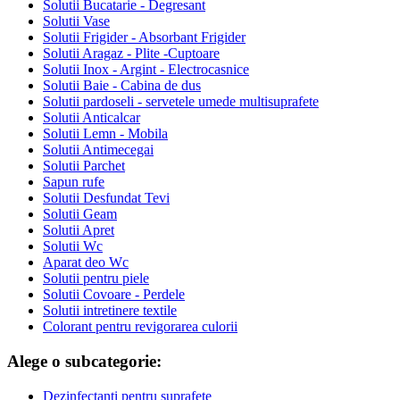
Solutii Bucatarie - Degresant
Solutii Vase
Solutii Frigider - Absorbant Frigider
Solutii Aragaz - Plite -Cuptoare
Solutii Inox - Argint - Electrocasnice
Solutii Baie - Cabina de dus
Solutii pardoseli - servetele umede multisuprafete
Solutii Anticalcar
Solutii Lemn - Mobila
Solutii Antimecegai
Solutii Parchet
Sapun rufe
Solutii Desfundat Tevi
Solutii Geam
Solutii Apret
Solutii Wc
Aparat deo Wc
Solutii pentru piele
Solutii Covoare - Perdele
Solutii intretinere textile
Colorant pentru revigorarea culorii
Alege o subcategorie:
Dezinfectanti pentru suprafete