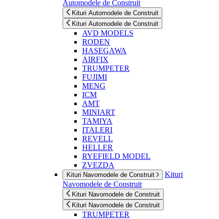
Automodele de Construit
Kituri Automodele de Construit
Kituri Automodele de Construit
AVD MODELS
RODEN
HASEGAWA
AIRFIX
TRUMPETER
FUJIMI
MENG
ICM
AMT
MINIART
TAMIYA
ITALERI
REVELL
HELLER
RYEFIELD MODEL
ZVEZDA
Kituri
Kituri Navomodele de Construit
Navomodele de Construit
Kituri Navomodele de Construit
Kituri Navomodele de Construit
TRUMPETER