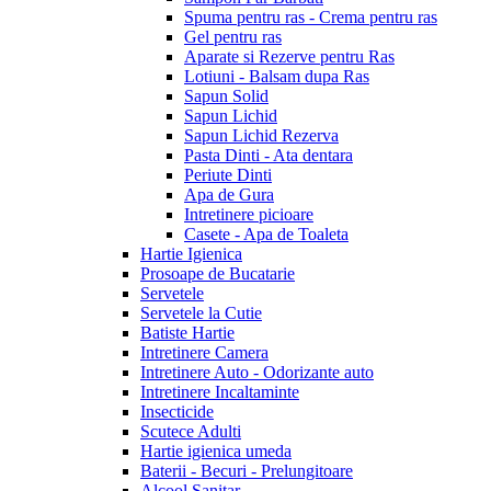
Spuma pentru ras - Crema pentru ras
Gel pentru ras
Aparate si Rezerve pentru Ras
Lotiuni - Balsam dupa Ras
Sapun Solid
Sapun Lichid
Sapun Lichid Rezerva
Pasta Dinti - Ata dentara
Periute Dinti
Apa de Gura
Intretinere picioare
Casete - Apa de Toaleta
Hartie Igienica
Prosoape de Bucatarie
Servetele
Servetele la Cutie
Batiste Hartie
Intretinere Camera
Intretinere Auto - Odorizante auto
Intretinere Incaltaminte
Insecticide
Scutece Adulti
Hartie igienica umeda
Baterii - Becuri - Prelungitoare
Alcool Sanitar