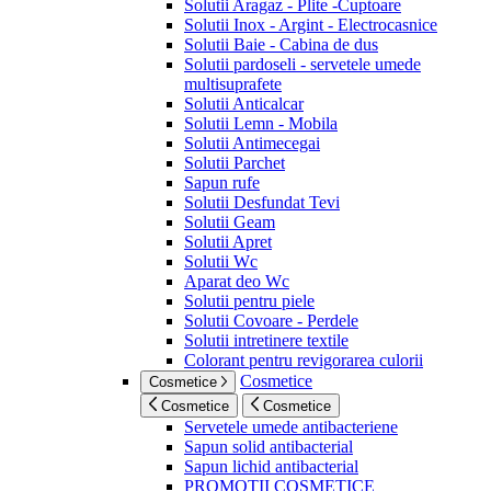
Solutii Aragaz - Plite -Cuptoare
Solutii Inox - Argint - Electrocasnice
Solutii Baie - Cabina de dus
Solutii pardoseli - servetele umede
multisuprafete
Solutii Anticalcar
Solutii Lemn - Mobila
Solutii Antimecegai
Solutii Parchet
Sapun rufe
Solutii Desfundat Tevi
Solutii Geam
Solutii Apret
Solutii Wc
Aparat deo Wc
Solutii pentru piele
Solutii Covoare - Perdele
Solutii intretinere textile
Colorant pentru revigorarea culorii
Cosmetice
Cosmetice
Cosmetice
Cosmetice
Servetele umede antibacteriene
Sapun solid antibacterial
Sapun lichid antibacterial
PROMOTII COSMETICE