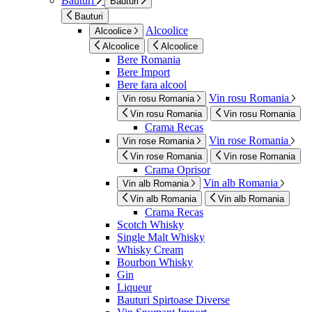
Bauturi
Bauturi
Bauturi
Alcoolice
Alcoolice
Alcoolice
Alcoolice
Bere Romania
Bere Import
Bere fara alcool
Vin rosu Romania
Vin rosu Romania
Vin rosu Romania
Vin rosu Romania
Crama Recas
Vin rose Romania
Vin rose Romania
Vin rose Romania
Vin rose Romania
Crama Oprisor
Vin alb Romania
Vin alb Romania
Vin alb Romania
Vin alb Romania
Crama Recas
Scotch Whisky
Single Malt Whisky
Whisky Cream
Bourbon Whisky
Gin
Liqueur
Bauturi Spirtoase Diverse