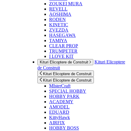
ZOUKEI MURA
REVELL
AOSHIMA
RODEN
KINETIC
ZVEZDA
HASEGAWA
TAMIYA
CLEAR PROP
TRUMPETER
I LOVE KIT
Kituri Elicoptere
Kituri Elicoptere de Construit
de Construit
Kituri Elicoptere de Construit
Kituri Elicoptere de Construit
MIsterCraft
SPECIAL HOBBY
HOBBY PARK
ACADEMY
AMODEL
EDUARD
KittyHawk
AIRFIX
HOBBY BOSS