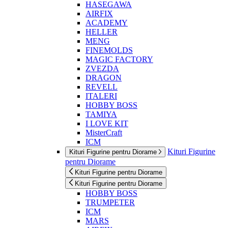
HASEGAWA
AIRFIX
ACADEMY
HELLER
MENG
FINEMOLDS
MAGIC FACTORY
ZVEZDA
DRAGON
REVELL
ITALERI
HOBBY BOSS
TAMIYA
I LOVE KIT
MisterCraft
ICM
Kituri Figurine
Kituri Figurine pentru Diorame
pentru Diorame
Kituri Figurine pentru Diorame
Kituri Figurine pentru Diorame
HOBBY BOSS
TRUMPETER
ICM
MARS