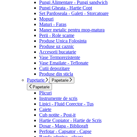
Pungi Alimentare - Pungi sandwich
Pungi Gheata - Hartie Copt
Set Pardoseala - Galeti - Storcatoare
Mopuri
Maturi - Faras
Maner metalic pentru mop-matura
Perii - Role scame
Produse Unica Folosinta
Produse uz caznic
Accesorii bucatarie
Vase Termorezistente
Vase Emailate - Teflonate
Cutii depozitare
Produse din sticla
Papetarie
Papetarie
Papetarie
Plicuri
Instrumente de scris
Lipici - Fluid Corector - Tus
Caiete
Cub notite - Post-it
Hartie Copiator - Hartie de Scris
Dosar - Mapa - Biblioraft
Perfotar - Capsator - Capse
Banda adeziva - sfoara