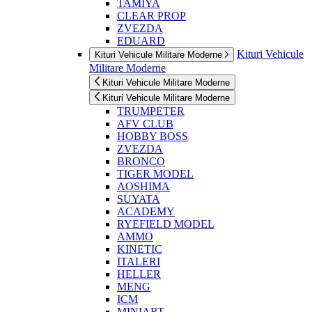
TAMIYA
CLEAR PROP
ZVEZDA
EDUARD
Kituri Vehicule
Kituri Vehicule Militare Moderne
Militare Moderne
Kituri Vehicule Militare Moderne
Kituri Vehicule Militare Moderne
TRUMPETER
AFV CLUB
HOBBY BOSS
ZVEZDA
BRONCO
TIGER MODEL
AOSHIMA
SUYATA
ACADEMY
RYEFIELD MODEL
AMMO
KINETIC
ITALERI
HELLER
MENG
ICM
MINIART