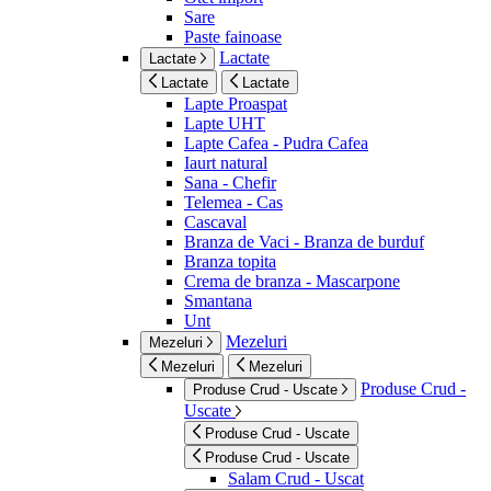
Sare
Paste fainoase
Lactate
Lactate
Lactate
Lactate
Lapte Proaspat
Lapte UHT
Lapte Cafea - Pudra Cafea
Iaurt natural
Sana - Chefir
Telemea - Cas
Cascaval
Branza de Vaci - Branza de burduf
Branza topita
Crema de branza - Mascarpone
Smantana
Unt
Mezeluri
Mezeluri
Mezeluri
Mezeluri
Produse Crud -
Produse Crud - Uscate
Uscate
Produse Crud - Uscate
Produse Crud - Uscate
Salam Crud - Uscat