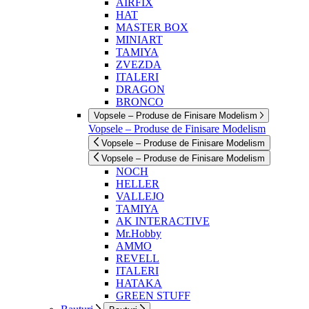
AIRFIX
HAT
MASTER BOX
MINIART
TAMIYA
ZVEZDA
ITALERI
DRAGON
BRONCO
Vopsele – Produse de Finisare Modelism
Vopsele – Produse de Finisare Modelism
Vopsele – Produse de Finisare Modelism
Vopsele – Produse de Finisare Modelism
NOCH
HELLER
VALLEJO
TAMIYA
AK INTERACTIVE
Mr.Hobby
AMMO
REVELL
ITALERI
HATAKA
GREEN STUFF