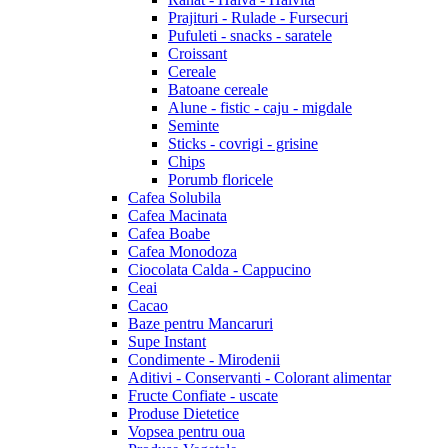
Prajituri - Rulade - Fursecuri
Pufuleti - snacks - saratele
Croissant
Cereale
Batoane cereale
Alune - fistic - caju - migdale
Seminte
Sticks - covrigi - grisine
Chips
Porumb floricele
Cafea Solubila
Cafea Macinata
Cafea Boabe
Cafea Monodoza
Ciocolata Calda - Cappucino
Ceai
Cacao
Baze pentru Mancaruri
Supe Instant
Condimente - Mirodenii
Aditivi - Conservanti - Colorant alimentar
Fructe Confiate - uscate
Produse Dietetice
Vopsea pentru oua