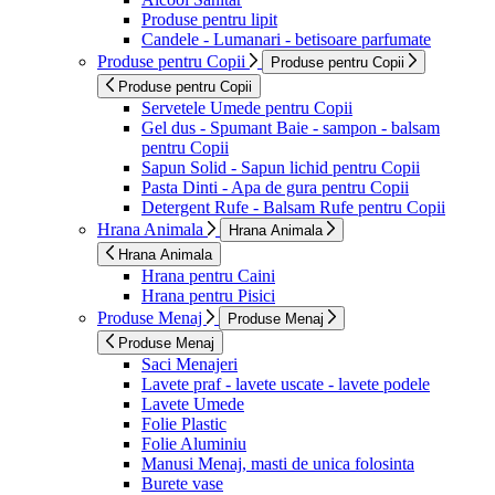
Produse pentru lipit
Candele - Lumanari - betisoare parfumate
Produse pentru Copii
Produse pentru Copii
Produse pentru Copii
Servetele Umede pentru Copii
Gel dus - Spumant Baie - sampon - balsam
pentru Copii
Sapun Solid - Sapun lichid pentru Copii
Pasta Dinti - Apa de gura pentru Copii
Detergent Rufe - Balsam Rufe pentru Copii
Hrana Animala
Hrana Animala
Hrana Animala
Hrana pentru Caini
Hrana pentru Pisici
Produse Menaj
Produse Menaj
Produse Menaj
Saci Menajeri
Lavete praf - lavete uscate - lavete podele
Lavete Umede
Folie Plastic
Folie Aluminiu
Manusi Menaj, masti de unica folosinta
Burete vase