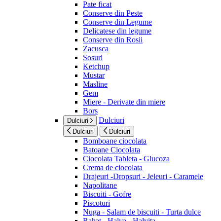
Pate ficat
Conserve din Peste
Conserve din Legume
Delicatese din legume
Conserve din Rosii
Zacusca
Sosuri
Ketchup
Mustar
Masline
Gem
Miere - Derivate din miere
Bors
Dulciuri
Dulciuri
Dulciuri
Dulciuri
Bomboane ciocolata
Batoane Ciocolata
Ciocolata Tableta - Glucoza
Crema de ciocolata
Drajeuri -Dropsuri - Jeleuri - Caramele
Napolitane
Biscuiti - Gofre
Piscoturi
Nuga - Salam de biscuiti - Turta dulce
Rahat - Halva - Halvita