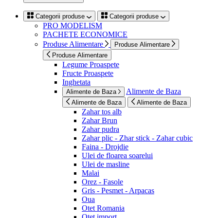
Categorii produse
Categorii produse
PRO MODELISM
PACHETE ECONOMICE
Produse Alimentare
Produse Alimentare
Produse Alimentare
Legume Proaspete
Fructe Proaspete
Inghetata
Alimente de Baza
Alimente de Baza
Alimente de Baza
Alimente de Baza
Zahar tos alb
Zahar Brun
Zahar pudra
Zahar plic - Zhar stick - Zahar cubic
Faina - Drojdie
Ulei de floarea soarelui
Ulei de masline
Malai
Orez - Fasole
Gris - Pesmet - Arpacas
Oua
Otet Romania
Otet import