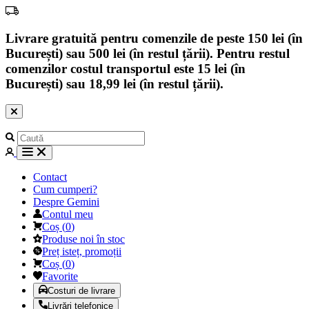
Livrare gratuită pentru comenzile de peste 150 lei (în
București) sau 500 lei (în restul țării). Pentru restul
comenzilor costul transportul este 15 lei (în
București) sau 18,99 lei (în restul țării).
Contact
Cum cumperi?
Despre Gemini
Contul meu
Coș
(
0
)
Produse noi în stoc
Preț isteț, promoții
Coș
(
0
)
Favorite
Costuri de livrare
Livrări telefonice