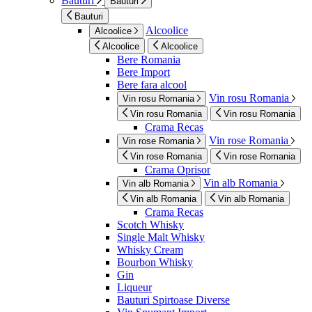
Bauturi
Bauturi
Bauturi
Alcoolice
Alcoolice
Alcoolice
Alcoolice
Bere Romania
Bere Import
Bere fara alcool
Vin rosu Romania
Vin rosu Romania
Vin rosu Romania
Vin rosu Romania
Crama Recas
Vin rose Romania
Vin rose Romania
Vin rose Romania
Vin rose Romania
Crama Oprisor
Vin alb Romania
Vin alb Romania
Vin alb Romania
Vin alb Romania
Crama Recas
Scotch Whisky
Single Malt Whisky
Whisky Cream
Bourbon Whisky
Gin
Liqueur
Bauturi Spirtoase Diverse