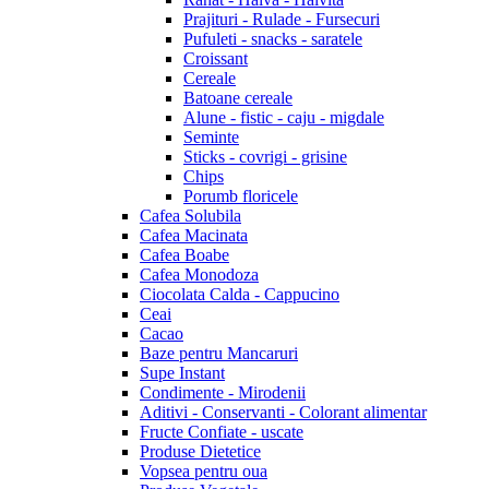
Prajituri - Rulade - Fursecuri
Pufuleti - snacks - saratele
Croissant
Cereale
Batoane cereale
Alune - fistic - caju - migdale
Seminte
Sticks - covrigi - grisine
Chips
Porumb floricele
Cafea Solubila
Cafea Macinata
Cafea Boabe
Cafea Monodoza
Ciocolata Calda - Cappucino
Ceai
Cacao
Baze pentru Mancaruri
Supe Instant
Condimente - Mirodenii
Aditivi - Conservanti - Colorant alimentar
Fructe Confiate - uscate
Produse Dietetice
Vopsea pentru oua