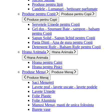
Produse pentru lipit
Candele - Lumanari - betisoare parfumate
Produse pentru Copii
Produse pentru Copii
Produse pentru Copii
Servetele Umede pentru Copii
Gel dus - Spumant Baie - sampon - balsam
pentru Copii
Sapun Solid - Sapun lichid pentru Copii
Pasta Dinti - Apa de gura pentru Copii
Detergent Rufe - Balsam Rufe pentru Copii
Hrana Animala
Hrana Animala
Hrana Animala
Hrana pentru Caini
Hrana pentru Pisici
Produse Menaj
Produse Menaj
Produse Menaj
Saci Menajeri
Lavete praf - lavete uscate - lavete podele
Lavete Umede
Folie Plastic
Folie Aluminiu
Manusi Menaj, masti de unica folosinta
Burete vase