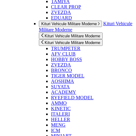
TAMIYA
CLEAR PROP
ZVEZDA
EDUARD
Kituri Vehicule
Kituri Vehicule Militare Moderne
Militare Moderne
Kituri Vehicule Militare Moderne
Kituri Vehicule Militare Moderne
TRUMPETER
AFV CLUB
HOBBY BOSS
ZVEZDA
BRONCO
TIGER MODEL
AOSHIMA
SUYATA
ACADEMY
RYEFIELD MODEL
AMMO
KINETIC
ITALERI
HELLER
MENG
ICM
MINIART