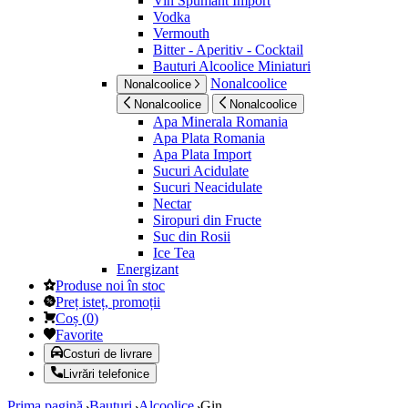
Vin Spumant Import
Vodka
Vermouth
Bitter - Aperitiv - Cocktail
Bauturi Alcoolice Miniaturi
Nonalcoolice
Nonalcoolice
Nonalcoolice
Nonalcoolice
Apa Minerala Romania
Apa Plata Romania
Apa Plata Import
Sucuri Acidulate
Sucuri Neacidulate
Nectar
Siropuri din Fructe
Suc din Rosii
Ice Tea
Energizant
Produse noi în stoc
Preț isteț, promoții
Coș
(
0
)
Favorite
Costuri de livrare
Livrări telefonice
Prima pagină
Bauturi
Alcoolice
Gin