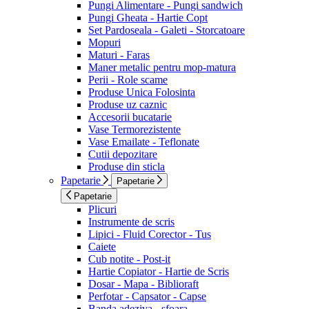
Pungi Alimentare - Pungi sandwich
Pungi Gheata - Hartie Copt
Set Pardoseala - Galeti - Storcatoare
Mopuri
Maturi - Faras
Maner metalic pentru mop-matura
Perii - Role scame
Produse Unica Folosinta
Produse uz caznic
Accesorii bucatarie
Vase Termorezistente
Vase Emailate - Teflonate
Cutii depozitare
Produse din sticla
Papetarie
Papetarie
Papetarie
Plicuri
Instrumente de scris
Lipici - Fluid Corector - Tus
Caiete
Cub notite - Post-it
Hartie Copiator - Hartie de Scris
Dosar - Mapa - Biblioraft
Perfotar - Capsator - Capse
Banda adeziva - sfoara