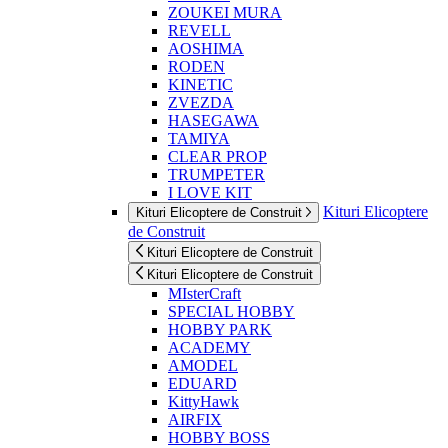
ZOUKEI MURA
REVELL
AOSHIMA
RODEN
KINETIC
ZVEZDA
HASEGAWA
TAMIYA
CLEAR PROP
TRUMPETER
I LOVE KIT
Kituri Elicoptere
Kituri Elicoptere de Construit
de Construit
Kituri Elicoptere de Construit
Kituri Elicoptere de Construit
MIsterCraft
SPECIAL HOBBY
HOBBY PARK
ACADEMY
AMODEL
EDUARD
KittyHawk
AIRFIX
HOBBY BOSS