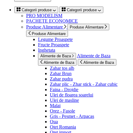
Categorii produse
Categorii produse
PRO MODELISM
PACHETE ECONOMICE
Produse Alimentare
Produse Alimentare
Produse Alimentare
Legume Proaspete
Fructe Proaspete
Inghetata
Alimente de Baza
Alimente de Baza
Alimente de Baza
Alimente de Baza
Zahar tos alb
Zahar Brun
Zahar pudra
Zahar plic - Zhar stick - Zahar cubic
Faina - Drojdie
Ulei de floarea soarelui
Ulei de masline
Malai
Orez - Fasole
Gris - Pesmet - Arpacas
Oua
Otet Romania
Otet import