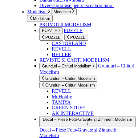
Diverse produse pentru scoala si birou
Modelism
Modelism
Modelism
PROMOTII MODELISM
PUZZLE
PUZZLE
PUZZLE
PUZZLE
CASTORLAND
REVELL
HELLER
REVISTE SI CARTI MODELISM
Grunduri – Chituri
Grunduri – Chituri Modelism
Modelism
Grunduri – Chituri Modelism
Grunduri – Chituri Modelism
REVELL
Mr.Hobby
TAMIYA
GREEN STUFF
AK INTERACTIVE
Decal – Piese Foto-Gravate și Zimmerit Modelism
Decal – Piese Foto-Gravate și Zimmerit
Modelism