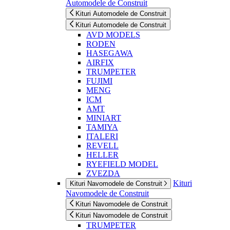
Automodele de Construit
Kituri Automodele de Construit
Kituri Automodele de Construit
AVD MODELS
RODEN
HASEGAWA
AIRFIX
TRUMPETER
FUJIMI
MENG
ICM
AMT
MINIART
TAMIYA
ITALERI
REVELL
HELLER
RYEFIELD MODEL
ZVEZDA
Kituri
Kituri Navomodele de Construit
Navomodele de Construit
Kituri Navomodele de Construit
Kituri Navomodele de Construit
TRUMPETER