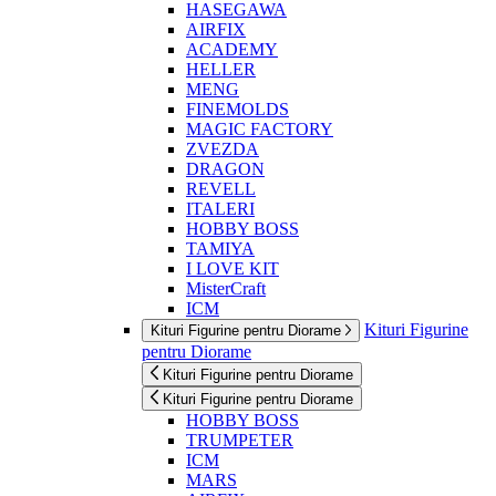
HASEGAWA
AIRFIX
ACADEMY
HELLER
MENG
FINEMOLDS
MAGIC FACTORY
ZVEZDA
DRAGON
REVELL
ITALERI
HOBBY BOSS
TAMIYA
I LOVE KIT
MisterCraft
ICM
Kituri Figurine
Kituri Figurine pentru Diorame
pentru Diorame
Kituri Figurine pentru Diorame
Kituri Figurine pentru Diorame
HOBBY BOSS
TRUMPETER
ICM
MARS