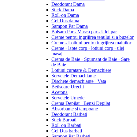
Deodorant Dama
Stick Dama
Roll-on Dama
Gel Dus dama
Sampon Par Dama
Balsam Par - Masca par - Ulei par
Creme pentru ingrijirea tenului si a buzelor
Creme - Lotiuni pentru ingrijirea mainilor
Creme - lapte corp - lotiuni corp - ulei
masaj
Crema de Baie - Spumant de Baie - Sare
de Baie
Lotiuni curatare & Demachiere
Servetele Demachiante
Dischete demachiante - Vata
Betisoare Urechi
Acetona
Servetele Umede
Crema Depilat - Benzi Depilat
Absorbante si tampoane
Deodorant Barbati
Stick Barbati
Roll-on Barbati
Gel Dus barbati
Sampon Par Barbati