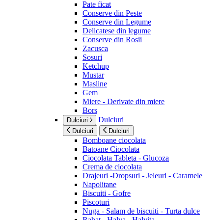
Pate ficat
Conserve din Peste
Conserve din Legume
Delicatese din legume
Conserve din Rosii
Zacusca
Sosuri
Ketchup
Mustar
Masline
Gem
Miere - Derivate din miere
Bors
Dulciuri
Dulciuri
Dulciuri
Dulciuri
Bomboane ciocolata
Batoane Ciocolata
Ciocolata Tableta - Glucoza
Crema de ciocolata
Drajeuri -Dropsuri - Jeleuri - Caramele
Napolitane
Biscuiti - Gofre
Piscoturi
Nuga - Salam de biscuiti - Turta dulce
Rahat - Halva - Halvita