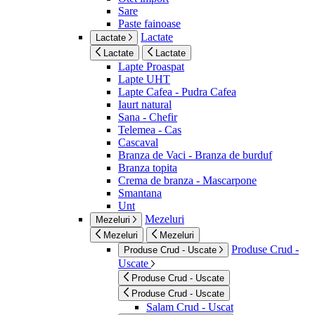
Sare
Paste fainoase
Lactate
Lactate
Lactate
Lactate
Lapte Proaspat
Lapte UHT
Lapte Cafea - Pudra Cafea
Iaurt natural
Sana - Chefir
Telemea - Cas
Cascaval
Branza de Vaci - Branza de burduf
Branza topita
Crema de branza - Mascarpone
Smantana
Unt
Mezeluri
Mezeluri
Mezeluri
Mezeluri
Produse Crud -
Produse Crud - Uscate
Uscate
Produse Crud - Uscate
Produse Crud - Uscate
Salam Crud - Uscat