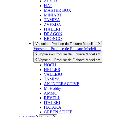
AIRFIX
HAT
MASTER BOX
MINIART
TAMIYA
ZVEZDA
ITALERI
DRAGON
BRONCO
Vopsele – Produse de Finisare Modelism
Vopsele – Produse de Finisare Modelism
Vopsele – Produse de Finisare Modelism
Vopsele – Produse de Finisare Modelism
NOCH
HELLER
VALLEJO
TAMIYA
AK INTERACTIVE
Mr.Hobby
AMMO
REVELL
ITALERI
HATAKA
GREEN STUFF