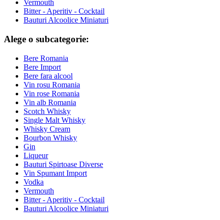
Vermouth
Bitter - Aperitiv - Cocktail
Bauturi Alcoolice Miniaturi
Alege o subcategorie:
Bere Romania
Bere Import
Bere fara alcool
Vin rosu Romania
Vin rose Romania
Vin alb Romania
Scotch Whisky
Single Malt Whisky
Whisky Cream
Bourbon Whisky
Gin
Liqueur
Bauturi Spirtoase Diverse
Vin Spumant Import
Vodka
Vermouth
Bitter - Aperitiv - Cocktail
Bauturi Alcoolice Miniaturi