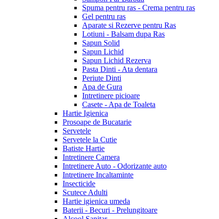
Spuma pentru ras - Crema pentru ras
Gel pentru ras
Aparate si Rezerve pentru Ras
Lotiuni - Balsam dupa Ras
Sapun Solid
Sapun Lichid
Sapun Lichid Rezerva
Pasta Dinti - Ata dentara
Periute Dinti
Apa de Gura
Intretinere picioare
Casete - Apa de Toaleta
Hartie Igienica
Prosoape de Bucatarie
Servetele
Servetele la Cutie
Batiste Hartie
Intretinere Camera
Intretinere Auto - Odorizante auto
Intretinere Incaltaminte
Insecticide
Scutece Adulti
Hartie igienica umeda
Baterii - Becuri - Prelungitoare
Alcool Sanitar