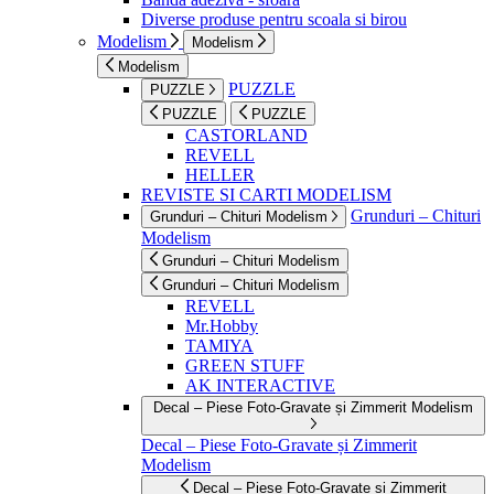
Diverse produse pentru scoala si birou
Modelism
Modelism
Modelism
PUZZLE
PUZZLE
PUZZLE
PUZZLE
CASTORLAND
REVELL
HELLER
REVISTE SI CARTI MODELISM
Grunduri – Chituri
Grunduri – Chituri Modelism
Modelism
Grunduri – Chituri Modelism
Grunduri – Chituri Modelism
REVELL
Mr.Hobby
TAMIYA
GREEN STUFF
AK INTERACTIVE
Decal – Piese Foto-Gravate și Zimmerit Modelism
Decal – Piese Foto-Gravate și Zimmerit
Modelism
Decal – Piese Foto-Gravate și Zimmerit