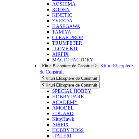
AOSHIMA
RODEN
KINETIC
ZVEZDA
HASEGAWA
TAMIYA
CLEAR PROP
TRUMPETER
I LOVE KIT
AIRFIX
MAGIC FACTORY
Kituri Elicoptere
Kituri Elicoptere de Construit
de Construit
Kituri Elicoptere de Construit
Kituri Elicoptere de Construit
SPECIAL HOBBY
HOBBY PARK
ACADEMY
AMODEL
EDUARD
KittyHawk
AIRFIX
HOBBY BOSS
ITALERI