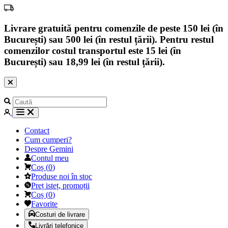
Livrare gratuită pentru comenzile de peste 150 lei (în
București) sau 500 lei (în restul țării). Pentru restul
comenzilor costul transportul este 15 lei (în
București) sau 18,99 lei (în restul țării).
Contact
Cum cumperi?
Despre Gemini
Contul meu
Coș
(
0
)
Produse noi în stoc
Preț isteț, promoții
Coș
(
0
)
Favorite
Costuri de livrare
Livrări telefonice