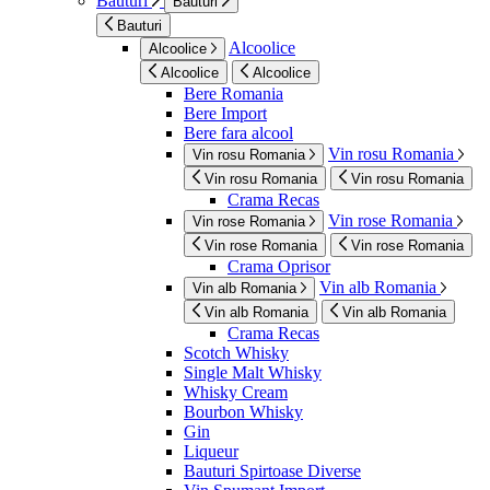
Bauturi
Bauturi
Bauturi
Alcoolice
Alcoolice
Alcoolice
Alcoolice
Bere Romania
Bere Import
Bere fara alcool
Vin rosu Romania
Vin rosu Romania
Vin rosu Romania
Vin rosu Romania
Crama Recas
Vin rose Romania
Vin rose Romania
Vin rose Romania
Vin rose Romania
Crama Oprisor
Vin alb Romania
Vin alb Romania
Vin alb Romania
Vin alb Romania
Crama Recas
Scotch Whisky
Single Malt Whisky
Whisky Cream
Bourbon Whisky
Gin
Liqueur
Bauturi Spirtoase Diverse