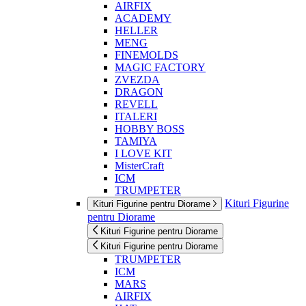
AIRFIX
ACADEMY
HELLER
MENG
FINEMOLDS
MAGIC FACTORY
ZVEZDA
DRAGON
REVELL
ITALERI
HOBBY BOSS
TAMIYA
I LOVE KIT
MisterCraft
ICM
TRUMPETER
Kituri Figurine
Kituri Figurine pentru Diorame
pentru Diorame
Kituri Figurine pentru Diorame
Kituri Figurine pentru Diorame
TRUMPETER
ICM
MARS
AIRFIX