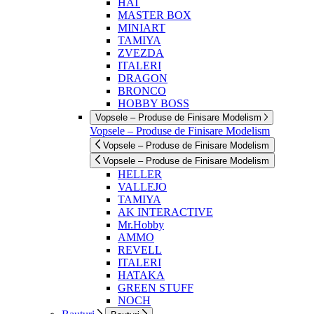
HAT
MASTER BOX
MINIART
TAMIYA
ZVEZDA
ITALERI
DRAGON
BRONCO
HOBBY BOSS
Vopsele – Produse de Finisare Modelism
Vopsele – Produse de Finisare Modelism
Vopsele – Produse de Finisare Modelism
Vopsele – Produse de Finisare Modelism
HELLER
VALLEJO
TAMIYA
AK INTERACTIVE
Mr.Hobby
AMMO
REVELL
ITALERI
HATAKA
GREEN STUFF
NOCH