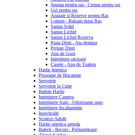
Spuma pentru ras - Crema pentru ras
Gel pentru ras
Aparate si Rezerve pentru Ras
Lotiuni - Balsam dupa Ras
Sapun Solid
Sapun Lichid
Sapun Lichid Rezerva
Pasta Dinti - Ata dentara
Periute Dinti
Apa de Gura
Intretinere picioare
Casete - Apa de Toaleta
Hartie Igienica
Prosoape de Bucatarie
Servetele
Servetele la Cutie
Batiste Hartie
Intretinere Camera
Intretinere Auto - Odorizante auto
Intretinere Incaltaminte
Insecticide
Scutece Adulti
Hartie igienica umeda
Baterii - Becuri - Prelungitoare
Alcool Sanitar