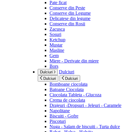
Pate ficat
Conserve din Peste
Conserve din Legume
Delicatese din legume
Conserve din Rosii
Zacusca
Sosuri
Ketchup
Mustar
Masline
Gem
Miere - Derivate din miere
Bors
Dulciuri
Dulciuri
Dulciuri
Dulciuri
Bomboane ciocolata
Batoane Ciocolata
Ciocolata Tableta - Glucoza
Crema de ciocolata
Drajeuri -Dropsuri - Jeleuri - Caramele
Napolitane
Biscuiti - Gofre
Piscoturi
Nuga - Salam de biscuiti - Turta dulce
Rahat - Halva - Halvita