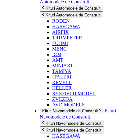
Automodele de Construit
Kituri Automodele de Construit
Kituri Automodele de Construit
RODEN
HASEGAWA
AIRFIX
TRUMPETER
FUJIMI
MENG
ICM
AMT
MINIART
TAMIYA
ITALERI
REVELL
HELLER
RYEFIELD MODEL
ZVEZDA
AVD MODELS
Kituri
Kituri Navomodele de Construit
Navomodele de Construit
Kituri Navomodele de Construit
Kituri Navomodele de Construit
HASEGAWA