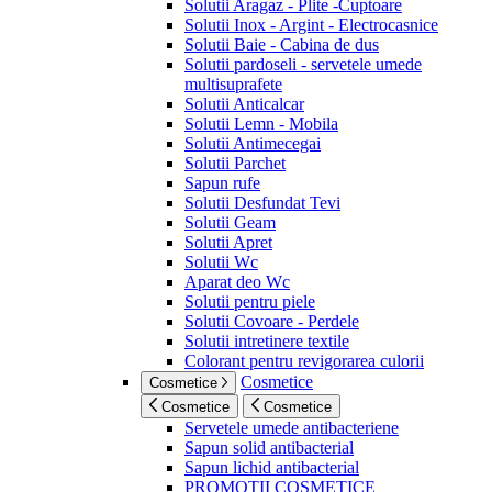
Solutii Aragaz - Plite -Cuptoare
Solutii Inox - Argint - Electrocasnice
Solutii Baie - Cabina de dus
Solutii pardoseli - servetele umede
multisuprafete
Solutii Anticalcar
Solutii Lemn - Mobila
Solutii Antimecegai
Solutii Parchet
Sapun rufe
Solutii Desfundat Tevi
Solutii Geam
Solutii Apret
Solutii Wc
Aparat deo Wc
Solutii pentru piele
Solutii Covoare - Perdele
Solutii intretinere textile
Colorant pentru revigorarea culorii
Cosmetice
Cosmetice
Cosmetice
Cosmetice
Servetele umede antibacteriene
Sapun solid antibacterial
Sapun lichid antibacterial
PROMOTII COSMETICE