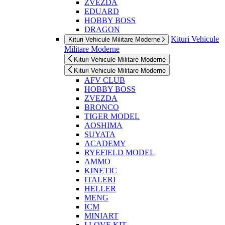
ZVEZDA
EDUARD
HOBBY BOSS
DRAGON
Kituri Vehicule
Kituri Vehicule Militare Moderne
Militare Moderne
Kituri Vehicule Militare Moderne
Kituri Vehicule Militare Moderne
AFV CLUB
HOBBY BOSS
ZVEZDA
BRONCO
TIGER MODEL
AOSHIMA
SUYATA
ACADEMY
RYEFIELD MODEL
AMMO
KINETIC
ITALERI
HELLER
MENG
ICM
MINIART
I LOVE KIT