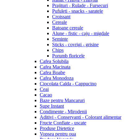
Prajituri - Rulade - Fursecuri
Pufuleti - snacks - saratele
Croissant
Cereale
Batoane cereale
Alune - fistic - caju - migdale
Seminte
Sticks - covrigi - grisine
Chips
Porumb floricele
Cafea Solubila
Cafea Macinata
Cafea Boabe
Cafea Monodoza
Ciocolata Calda - Cappucino
Ceai
Cacao
Baze pentru Mancaruri
Supe Instant
Condimente - Mirodenii
Aditivi - Conservanti - Colorant alimentar
Fructe Confiate - uscate
Produse Dietetice
Vopsea pentru oua