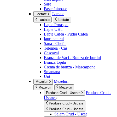
Sare
Paste fainoase
Lactate
Lactate
Lactate
Lactate
Lapte Proaspat
Lapte UHT
Lapte Cafea - Pudra Cafea
Iaurt natural
Sana - Chefir
Telemea - Cas
Cascaval
Branza de Vaci - Branza de burduf
Branza topita
Crema de branza - Mascarpone
Smantana
Unt
Mezeluri
Mezeluri
Mezeluri
Mezeluri
Produse Crud -
Produse Crud - Uscate
Uscate
Produse Crud - Uscate
Produse Crud - Uscate
Salam Crud - Uscat