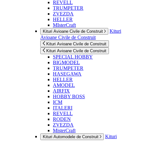
REVELL
TRUMPETER
ZVEZDA
HELLER
MIsterCraft
Kituri
Kituri Avioane Civile de Construit
Avioane Civile de Construit
Kituri Avioane Civile de Construit
Kituri Avioane Civile de Construit
SPECIAL HOBBY
BIGMODEL
TRUMPETER
HASEGAWA
HELLER
AMODEL
AIRFIX
HOBBY BOSS
ICM
ITALERI
REVELL
RODEN
ZVEZDA
MisterCraft
Kituri
Kituri Automodele de Construit