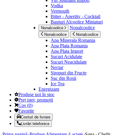
Vin Spumant Import
Vodka
Vermouth
Bitter - Aperitiv - Cocktail
Bauturi Alcoolice Miniaturi
Nonalcoolice
Nonalcoolice
Nonalcoolice
Nonalcoolice
Apa Minerala Romania
Apa Plata Romania
Apa Plata Import
Sucuri Acidulate
Sucuri Neacidulate
Nectar
Siropuri din Fructe
Suc din Rosii
Ice Tea
Energizant
Produse noi în stoc
Preț isteț, promoții
Coș
(
0
)
Favorite
Costuri de livrare
Livrări telefonice
Prima pagină
Produse Alimentare
Lactate
Sana - Chefir