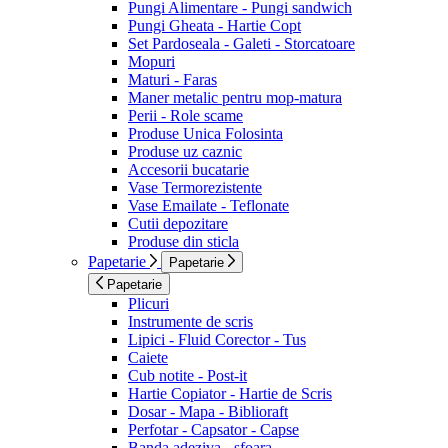
Pungi Alimentare - Pungi sandwich
Pungi Gheata - Hartie Copt
Set Pardoseala - Galeti - Storcatoare
Mopuri
Maturi - Faras
Maner metalic pentru mop-matura
Perii - Role scame
Produse Unica Folosinta
Produse uz caznic
Accesorii bucatarie
Vase Termorezistente
Vase Emailate - Teflonate
Cutii depozitare
Produse din sticla
Papetarie
Papetarie
Papetarie
Plicuri
Instrumente de scris
Lipici - Fluid Corector - Tus
Caiete
Cub notite - Post-it
Hartie Copiator - Hartie de Scris
Dosar - Mapa - Biblioraft
Perfotar - Capsator - Capse
Banda adeziva - sfoara