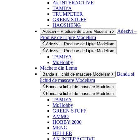
Ak INTERACTIVE
TAMIYA
TRUMPETER
GREEN STUFF
HAOSHENG
Adezivi –
Adezivi – Produse de Lipire Modelism
Produse de Lipire Modelism
Adezivi – Produse de Lipire Modelism
Adezivi – Produse de Lipire Modelism
TAMIYA
Mr.Hobby
Machete din Lemn
Banda si
Banda si lichid de mascare Modelism
lichid de mascare Modelism
Banda si lichid de mascare Modelism
Banda si lichid de mascare Modelism
TAMIYA
Mr.Hobby
GREEN STUFF
AMMO
HOBBY 2000
MENG
HELLER
AK INTERACTIVE