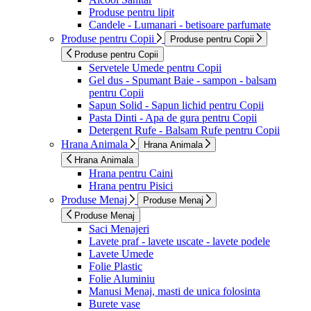
Produse pentru lipit
Candele - Lumanari - betisoare parfumate
Produse pentru Copii
Produse pentru Copii
Produse pentru Copii
Servetele Umede pentru Copii
Gel dus - Spumant Baie - sampon - balsam
pentru Copii
Sapun Solid - Sapun lichid pentru Copii
Pasta Dinti - Apa de gura pentru Copii
Detergent Rufe - Balsam Rufe pentru Copii
Hrana Animala
Hrana Animala
Hrana Animala
Hrana pentru Caini
Hrana pentru Pisici
Produse Menaj
Produse Menaj
Produse Menaj
Saci Menajeri
Lavete praf - lavete uscate - lavete podele
Lavete Umede
Folie Plastic
Folie Aluminiu
Manusi Menaj, masti de unica folosinta
Burete vase