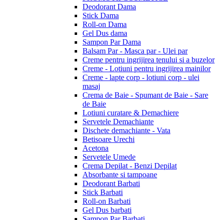
Deodorant Dama
Stick Dama
Roll-on Dama
Gel Dus dama
Sampon Par Dama
Balsam Par - Masca par - Ulei par
Creme pentru ingrijirea tenului si a buzelor
Creme - Lotiuni pentru ingrijirea mainilor
Creme - lapte corp - lotiuni corp - ulei
masaj
Crema de Baie - Spumant de Baie - Sare
de Baie
Lotiuni curatare & Demachiere
Servetele Demachiante
Dischete demachiante - Vata
Betisoare Urechi
Acetona
Servetele Umede
Crema Depilat - Benzi Depilat
Absorbante si tampoane
Deodorant Barbati
Stick Barbati
Roll-on Barbati
Gel Dus barbati
Sampon Par Barbati