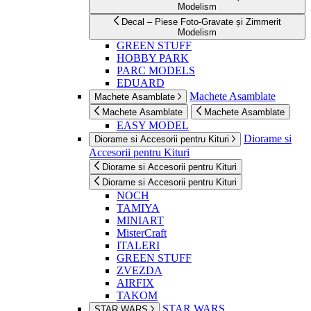
Modelism
Decal – Piese Foto-Gravate și Zimmerit
Modelism
GREEN STUFF
HOBBY PARK
PARC MODELS
EDUARD
Machete Asamblate
Machete Asamblate
Machete Asamblate
Machete Asamblate
EASY MODEL
Diorame si
Diorame si Accesorii pentru Kituri
Accesorii pentru Kituri
Diorame si Accesorii pentru Kituri
Diorame si Accesorii pentru Kituri
NOCH
TAMIYA
MINIART
MisterCraft
ITALERI
GREEN STUFF
ZVEZDA
AIRFIX
TAKOM
STAR WARS
STAR WARS