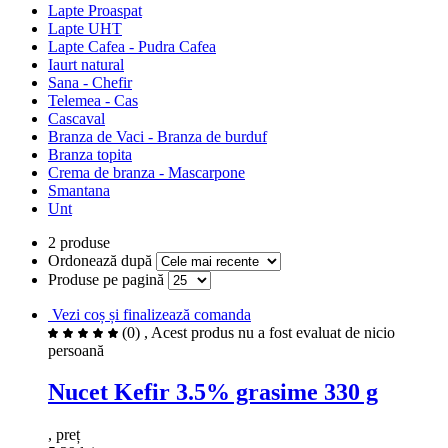
Lapte Proaspat
Lapte UHT
Lapte Cafea - Pudra Cafea
Iaurt natural
Sana - Chefir
Telemea - Cas
Cascaval
Branza de Vaci - Branza de burduf
Branza topita
Crema de branza - Mascarpone
Smantana
Unt
2 produse
Ordonează după
Produse pe pagină
Vezi coș și finalizează comanda
(0)
, Acest produs nu a fost evaluat de nicio
persoană
Nucet Kefir 3.5% grasime 330 g
, preț