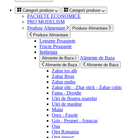
Categorii produse
Categorii produse
PACHETE ECONOMICE
PRO MODELISM
Produse Alimentare
Produse Alimentare
Produse Alimentare
Legume Proaspete
Fructe Proaspete
Inghetata
Alimente de Baza
Alimente de Baza
Alimente de Baza
Alimente de Baza
Zahar tos alb
Zahar Brun
Zahar pudra
Zahar plic - Zhar stick - Zahar cubic
Faina - Drojdie
Ulei de floarea soarelui
Ulei de masline
Malai
Orez - Fasole
Gris - Pesmet - Arpacas
Oua
Otet Romania
Otet import