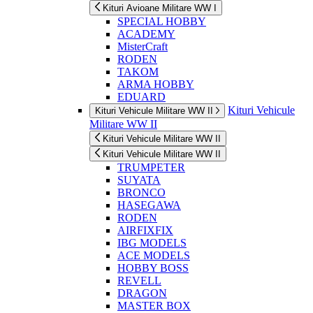
Kituri Avioane Militare WW I
SPECIAL HOBBY
ACADEMY
MisterCraft
RODEN
TAKOM
ARMA HOBBY
EDUARD
Kituri Vehicule
Kituri Vehicule Militare WW II
Militare WW II
Kituri Vehicule Militare WW II
Kituri Vehicule Militare WW II
TRUMPETER
SUYATA
BRONCO
HASEGAWA
RODEN
AIRFIXFIX
IBG MODELS
ACE MODELS
HOBBY BOSS
REVELL
DRAGON
MASTER BOX