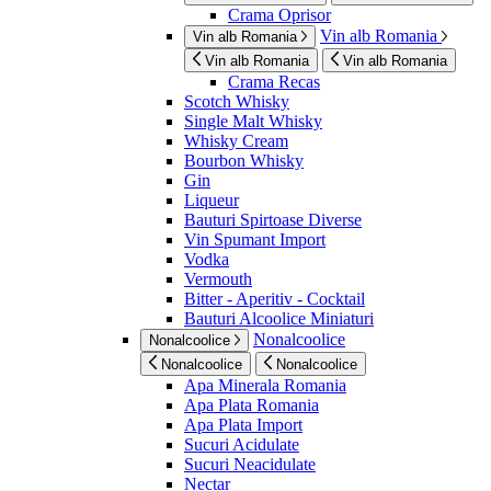
Crama Oprisor
Vin alb Romania
Vin alb Romania
Vin alb Romania
Vin alb Romania
Crama Recas
Scotch Whisky
Single Malt Whisky
Whisky Cream
Bourbon Whisky
Gin
Liqueur
Bauturi Spirtoase Diverse
Vin Spumant Import
Vodka
Vermouth
Bitter - Aperitiv - Cocktail
Bauturi Alcoolice Miniaturi
Nonalcoolice
Nonalcoolice
Nonalcoolice
Nonalcoolice
Apa Minerala Romania
Apa Plata Romania
Apa Plata Import
Sucuri Acidulate
Sucuri Neacidulate
Nectar