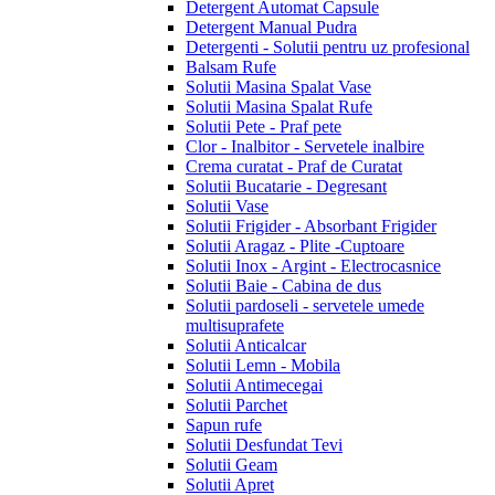
Detergent Automat Capsule
Detergent Manual Pudra
Detergenti - Solutii pentru uz profesional
Balsam Rufe
Solutii Masina Spalat Vase
Solutii Masina Spalat Rufe
Solutii Pete - Praf pete
Clor - Inalbitor - Servetele inalbire
Crema curatat - Praf de Curatat
Solutii Bucatarie - Degresant
Solutii Vase
Solutii Frigider - Absorbant Frigider
Solutii Aragaz - Plite -Cuptoare
Solutii Inox - Argint - Electrocasnice
Solutii Baie - Cabina de dus
Solutii pardoseli - servetele umede
multisuprafete
Solutii Anticalcar
Solutii Lemn - Mobila
Solutii Antimecegai
Solutii Parchet
Sapun rufe
Solutii Desfundat Tevi
Solutii Geam
Solutii Apret