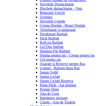
Servetele Demachiante
Dischete demachiante - Vata
Betisoare Urechi
Acetona
Servetele Umede
Crema Depilat - Benzi Depilat
Absorbante si tampoane
Deodorant Barbati
Stick Barbati
Roll-on Barbati
Gel Dus barbati
Sampon Par Barbati
Spuma pentru ras - Crema pentru ras
Gel pentru ras
Aparate si Rezerve pentru Ras
Lotiuni - Balsam dupa Ras
Sapun Solid
Sapun Lichid
Sapun Lichid Rezerva
Pasta Dinti - Ata dentara
Periute Dinti
Apa de Gura
Intretinere picioare
Casete - Apa de Toaleta