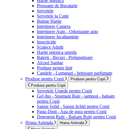
Hartie Igienica
Prosoape de Bucatarie
Servetele
Servetele la Cutie
Batiste Hartie
Intretinere Camera
Intretinere Auto - Odorizante auto
Intretinere Incaltaminte
Insecticide
Scutece Adulti
Hartie igienica umeda
Baterii - Becuri - Prelungitoare
Alcool Sanitar
Produse pentru lipit
Candele - Lumanari - betisoare parfumate
Produse pentru Copii
Produse pentru Copii
Produse pentru Copii
Servetele Umede pentru Copii
Gel dus - Spumant Baie - sampon - balsam
pentru Copii
Sapun Solid - Sapun lichid pentru Copii
Pasta Dinti - Apa de gura pentru Copii
Detergent Rufe - Balsam Rufe pentru Copii
Hrana Animala
Hrana Animala