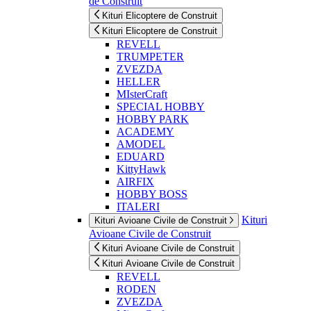
de Construit
Kituri Elicoptere de Construit
Kituri Elicoptere de Construit
REVELL
TRUMPETER
ZVEZDA
HELLER
MIsterCraft
SPECIAL HOBBY
HOBBY PARK
ACADEMY
AMODEL
EDUARD
KittyHawk
AIRFIX
HOBBY BOSS
ITALERI
Kituri
Kituri Avioane Civile de Construit
Avioane Civile de Construit
Kituri Avioane Civile de Construit
Kituri Avioane Civile de Construit
REVELL
RODEN
ZVEZDA