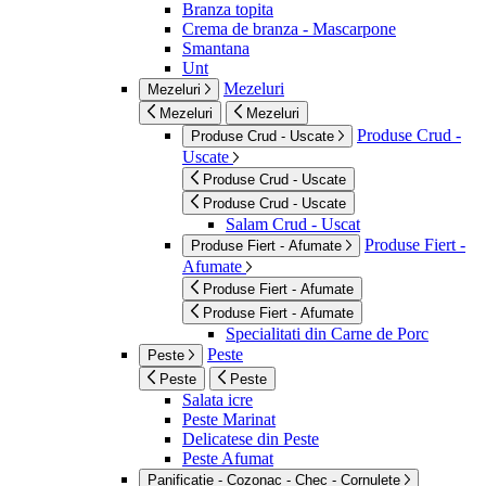
Branza topita
Crema de branza - Mascarpone
Smantana
Unt
Mezeluri
Mezeluri
Mezeluri
Mezeluri
Produse Crud -
Produse Crud - Uscate
Uscate
Produse Crud - Uscate
Produse Crud - Uscate
Salam Crud - Uscat
Produse Fiert -
Produse Fiert - Afumate
Afumate
Produse Fiert - Afumate
Produse Fiert - Afumate
Specialitati din Carne de Porc
Peste
Peste
Peste
Peste
Salata icre
Peste Marinat
Delicatese din Peste
Peste Afumat
Panificatie - Cozonac - Chec - Cornulete