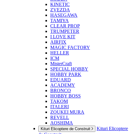
KINETIC
ZVEZDA
HASEGAWA
TAMIYA
CLEAR PROP
TRUMPETER
I LOVE KIT
AIRFIX
MAGIC FACTORY
HELLER
ICM
MisterCraft
SPECIAL HOBBY
HOBBY PARK
EDUARD
ACADEMY
BRONCO
HOBBY BOSS
TAKOM
ITALERI
ZOUKEI MURA
REVELL
AOSHIMA
Kituri Elicoptere
Kituri Elicoptere de Construit