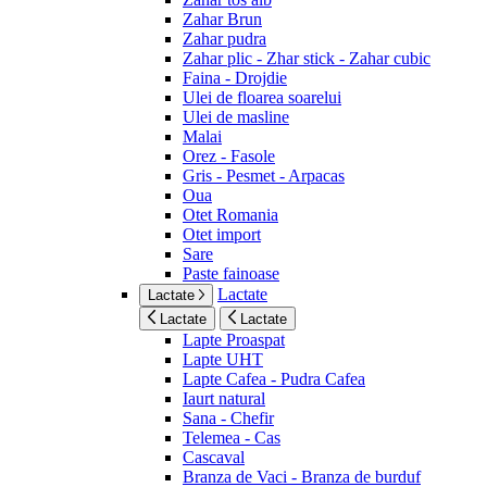
Zahar Brun
Zahar pudra
Zahar plic - Zhar stick - Zahar cubic
Faina - Drojdie
Ulei de floarea soarelui
Ulei de masline
Malai
Orez - Fasole
Gris - Pesmet - Arpacas
Oua
Otet Romania
Otet import
Sare
Paste fainoase
Lactate
Lactate
Lactate
Lactate
Lapte Proaspat
Lapte UHT
Lapte Cafea - Pudra Cafea
Iaurt natural
Sana - Chefir
Telemea - Cas
Cascaval
Branza de Vaci - Branza de burduf