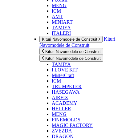
MENG
ICM
AMT
MINIART
TAMIYA
ITALERI
Kituri
Kituri Navomodele de Construit
Navomodele de Construit
Kituri Navomodele de Construit
Kituri Navomodele de Construit
TAMIYA
I LOVE KIT
MisterCraft
ICM
TRUMPETER
HASEGAWA
AIRFIX
ACADEMY
HELLER
MENG
FINEMOLDS
MAGIC FACTORY
ZVEZDA
DRAGON