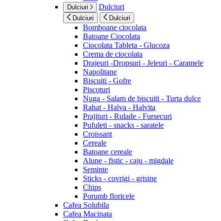
Dulciuri
Dulciuri
Dulciuri
Dulciuri
Bomboane ciocolata
Batoane Ciocolata
Ciocolata Tableta - Glucoza
Crema de ciocolata
Drajeuri -Dropsuri - Jeleuri - Caramele
Napolitane
Biscuiti - Gofre
Piscoturi
Nuga - Salam de biscuiti - Turta dulce
Rahat - Halva - Halvita
Prajituri - Rulade - Fursecuri
Pufuleti - snacks - saratele
Croissant
Cereale
Batoane cereale
Alune - fistic - caju - migdale
Seminte
Sticks - covrigi - grisine
Chips
Porumb floricele
Cafea Solubila
Cafea Macinata