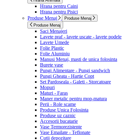
Hrana Animala
Hrana pentru Caini
Hrana pentru Pisici
Produse Menaj
Produse Menaj
Produse Menaj
Saci Menajeri
Lavete praf - lavete uscate - lavete podele
Lavete Umede
Folie Plastic
Folie Aluminiu
Manusi Menaj, masti de unica folosinta
Burete vase
Pungi Alimentare - Pungi sandwich
Pungi Gheata - Hartie Copt
Set Pardoseala - Galeti - Storcatoare
Mopuri
Maturi - Faras
Maner metalic pentru mop-matura
Perii - Role scame
Produse Unica Folosinta
Produse uz caznic
Accesorii bucatarie
Vase Termorezistente
Vase Emailate - Teflonate
Cutii depozitare