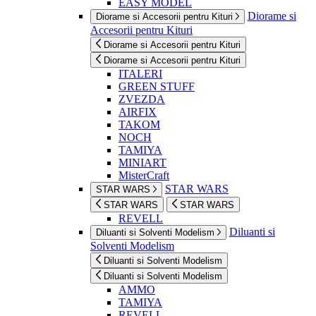
EASY MODEL
Diorame si
Diorame si Accesorii pentru Kituri
Accesorii pentru Kituri
Diorame si Accesorii pentru Kituri
Diorame si Accesorii pentru Kituri
ITALERI
GREEN STUFF
ZVEZDA
AIRFIX
TAKOM
NOCH
TAMIYA
MINIART
MisterCraft
STAR WARS
STAR WARS
STAR WARS
STAR WARS
REVELL
Diluanti si
Diluanti si Solventi Modelism
Solventi Modelism
Diluanti si Solventi Modelism
Diluanti si Solventi Modelism
AMMO
TAMIYA
REVELL