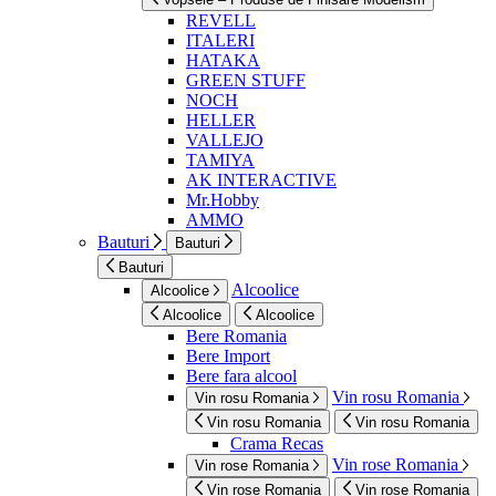
REVELL
ITALERI
HATAKA
GREEN STUFF
NOCH
HELLER
VALLEJO
TAMIYA
AK INTERACTIVE
Mr.Hobby
AMMO
Bauturi
Bauturi
Bauturi
Alcoolice
Alcoolice
Alcoolice
Alcoolice
Bere Romania
Bere Import
Bere fara alcool
Vin rosu Romania
Vin rosu Romania
Vin rosu Romania
Vin rosu Romania
Crama Recas
Vin rose Romania
Vin rose Romania
Vin rose Romania
Vin rose Romania