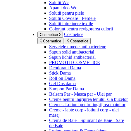
Solutii Wc
Aparat deo Wc
Solutii pentru piele
Solutii Covoare - Perdele
Solutii intretinere textile
Colorant pentru revigorarea culorii
Cosmetice
Cosmetice
Cosmetice
Cosmetice
Servetele umede antibacteriene
Sapun solid antibacterial
Sapun lichid antibacterial
PROMOTII COSMETICE
Deodorant Dama
Stick Dama
Roll-on Dama
Gel Dus dama
Sampon Par Dama
Balsam Par - Masca par - Ulei par
Creme pentru ingrijirea tenului si a buzelor
Creme - Lotiuni pentru ingrijirea mainilor
Creme - lapte corp - lotiuni corp - ulei
masaj
Crema de Baie - Spumant de Baie - Sare
de Baie
Lotiuni curatare & Demachiere