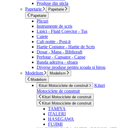
Produse din sticla
Papetarie
Papetarie
Papetarie
Plicuri
Instrumente de scris
Lipici - Fluid Corector - Tus
Caiete
Cub notite - Post-it
Hartie Copiator - Hartie de Scris
Dosar - Mapa - Biblioraft
Perfotar - Capsator - Capse
Banda adeziva - sfoara
Diverse produse pentru scoala si birou
Modelism
Modelism
Modelism
Kituri
Kituri Motociclete de construit
Motociclete de construit
Kituri Motociclete de construit
Kituri Motociclete de construit
TAMIYA
ITALERI
HASEGAWA
FUJIMI