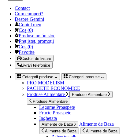
Contact
Cum cumperi?
Despre Gemini
Contul meu
Coș
(
0
)
Produse noi în stoc
Preț isteț, promoții
Coș
(
0
)
Favorite
Costuri de livrare
Livrări telefonice
Categorii produse
Categorii produse
PRO MODELISM
PACHETE ECONOMICE
Produse Alimentare
Produse Alimentare
Produse Alimentare
Legume Proaspete
Fructe Proaspete
Inghetata
Alimente de Baza
Alimente de Baza
Alimente de Baza
Alimente de Baza
Zahar tos alb