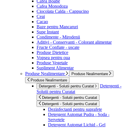
Cafea Boabe
Cafea Monodoza
Ciocolata Calda - Cappucino
Ceai
Cacao
Baze pentru Mancaruri
Supe Instant
Condimente - Mirodenii
Aditivi - Conservanti - Colorant alimentar
Fructe Confiate - uscate
Produse Dietetice
Vopsea pentru oua
Produse Vegetale
Supliment Alimentar
Produse Nealimentare
Produse Nealimentare
Produse Nealimentare
Detergenti -
Detergenti - Solutii pentru Curatat
Solutii pentru Curatat
Detergenti - Solutii pentru Curatat
Detergenti - Solutii pentru Curatat
Dezinfectanti pentru suprafete
Detergent Automat Pudra - Soda -
Servetele
Detergent Automat Lichid - Gel