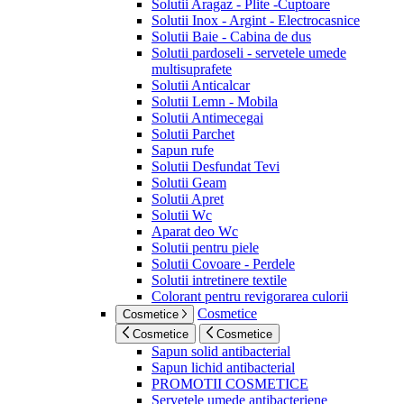
Solutii Aragaz - Plite -Cuptoare
Solutii Inox - Argint - Electrocasnice
Solutii Baie - Cabina de dus
Solutii pardoseli - servetele umede
multisuprafete
Solutii Anticalcar
Solutii Lemn - Mobila
Solutii Antimecegai
Solutii Parchet
Sapun rufe
Solutii Desfundat Tevi
Solutii Geam
Solutii Apret
Solutii Wc
Aparat deo Wc
Solutii pentru piele
Solutii Covoare - Perdele
Solutii intretinere textile
Colorant pentru revigorarea culorii
Cosmetice
Cosmetice
Cosmetice
Cosmetice
Sapun solid antibacterial
Sapun lichid antibacterial
PROMOTII COSMETICE
Servetele umede antibacteriene