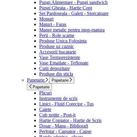
Pungi Alimentare - Pungi sandwich
Pungi Gheata - Hartie Copt
Set Pardoseala - Galeti - Storcatoare
Mopuri
Maturi - Faras
Maner metalic pentru mop-matura
Perii - Role scame
Produse Unica Folosinta
Produse uz caznic
Accesorii bucatarie
Vase Termorezistente
Vase Emailate - Teflonate
Cutii depozitare
Produse din sticla
Papetarie
Papetarie
Papetarie
Plicuri
Instrumente de scris
Lipici - Fluid Corector - Tus
Caiete
Cub notite - Post-it
Hartie Copiator - Hartie de Scris
Dosar - Mapa - Biblioraft
Perfotar - Capsator - Capse
Banda adeziva - sfoara