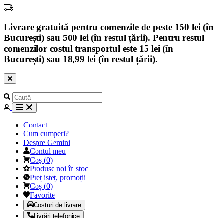
Livrare gratuită pentru comenzile de peste 150 lei (în
București) sau 500 lei (în restul țării). Pentru restul
comenzilor costul transportul este 15 lei (în
București) sau 18,99 lei (în restul țării).
Contact
Cum cumperi?
Despre Gemini
Contul meu
Coș
(
0
)
Produse noi în stoc
Preț isteț, promoții
Coș
(
0
)
Favorite
Costuri de livrare
Livrări telefonice