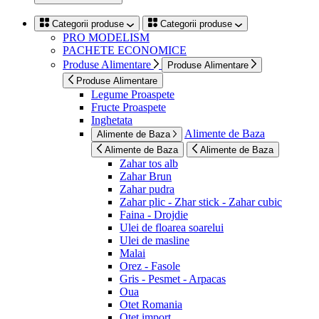
Categorii produse
Categorii produse
PRO MODELISM
PACHETE ECONOMICE
Produse Alimentare
Produse Alimentare
Produse Alimentare
Legume Proaspete
Fructe Proaspete
Inghetata
Alimente de Baza
Alimente de Baza
Alimente de Baza
Alimente de Baza
Zahar tos alb
Zahar Brun
Zahar pudra
Zahar plic - Zhar stick - Zahar cubic
Faina - Drojdie
Ulei de floarea soarelui
Ulei de masline
Malai
Orez - Fasole
Gris - Pesmet - Arpacas
Oua
Otet Romania
Otet import