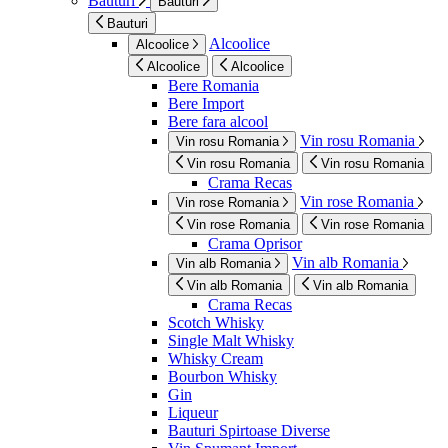
Bauturi
Bauturi
Bauturi
Alcoolice
Alcoolice
Alcoolice
Alcoolice
Bere Romania
Bere Import
Bere fara alcool
Vin rosu Romania
Vin rosu Romania
Vin rosu Romania
Vin rosu Romania
Crama Recas
Vin rose Romania
Vin rose Romania
Vin rose Romania
Vin rose Romania
Crama Oprisor
Vin alb Romania
Vin alb Romania
Vin alb Romania
Vin alb Romania
Crama Recas
Scotch Whisky
Single Malt Whisky
Whisky Cream
Bourbon Whisky
Gin
Liqueur
Bauturi Spirtoase Diverse