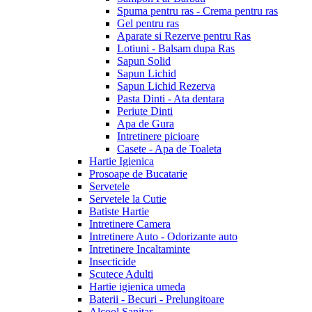
Spuma pentru ras - Crema pentru ras
Gel pentru ras
Aparate si Rezerve pentru Ras
Lotiuni - Balsam dupa Ras
Sapun Solid
Sapun Lichid
Sapun Lichid Rezerva
Pasta Dinti - Ata dentara
Periute Dinti
Apa de Gura
Intretinere picioare
Casete - Apa de Toaleta
Hartie Igienica
Prosoape de Bucatarie
Servetele
Servetele la Cutie
Batiste Hartie
Intretinere Camera
Intretinere Auto - Odorizante auto
Intretinere Incaltaminte
Insecticide
Scutece Adulti
Hartie igienica umeda
Baterii - Becuri - Prelungitoare
Alcool Sanitar