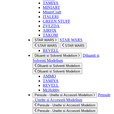
TAMIYA
MINIART
MisterCraft
ITALERI
GREEN STUFF
ZVEZDA
AIRFIX
TAKOM
STAR WARS
STAR WARS
STAR WARS
STAR WARS
REVELL
Diluanti si
Diluanti si Solventi Modelism
Solventi Modelism
Diluanti si Solventi Modelism
Diluanti si Solventi Modelism
AMMO
TAMIYA
REVELL
Mr.Hobby
Pensule
Pensule - Unelte si Accesorii Modelism
- Unelte si Accesorii Modelism
Pensule - Unelte si Accesorii Modelism
Pensule - Unelte si Accesorii Modelism