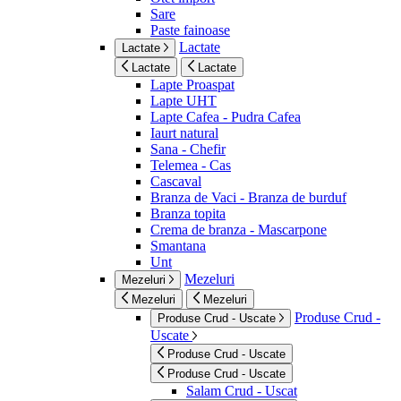
Sare
Paste fainoase
Lactate
Lactate
Lactate
Lactate
Lapte Proaspat
Lapte UHT
Lapte Cafea - Pudra Cafea
Iaurt natural
Sana - Chefir
Telemea - Cas
Cascaval
Branza de Vaci - Branza de burduf
Branza topita
Crema de branza - Mascarpone
Smantana
Unt
Mezeluri
Mezeluri
Mezeluri
Mezeluri
Produse Crud -
Produse Crud - Uscate
Uscate
Produse Crud - Uscate
Produse Crud - Uscate
Salam Crud - Uscat