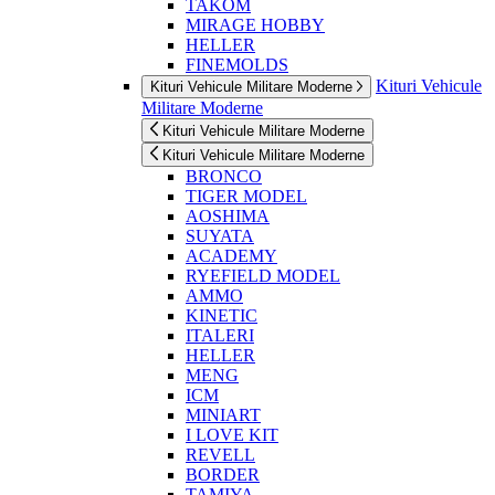
TAKOM
MIRAGE HOBBY
HELLER
FINEMOLDS
Kituri Vehicule
Kituri Vehicule Militare Moderne
Militare Moderne
Kituri Vehicule Militare Moderne
Kituri Vehicule Militare Moderne
BRONCO
TIGER MODEL
AOSHIMA
SUYATA
ACADEMY
RYEFIELD MODEL
AMMO
KINETIC
ITALERI
HELLER
MENG
ICM
MINIART
I LOVE KIT
REVELL
BORDER
TAMIYA