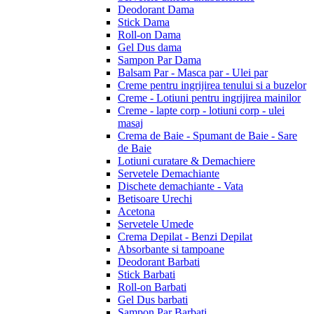
Deodorant Dama
Stick Dama
Roll-on Dama
Gel Dus dama
Sampon Par Dama
Balsam Par - Masca par - Ulei par
Creme pentru ingrijirea tenului si a buzelor
Creme - Lotiuni pentru ingrijirea mainilor
Creme - lapte corp - lotiuni corp - ulei
masaj
Crema de Baie - Spumant de Baie - Sare
de Baie
Lotiuni curatare & Demachiere
Servetele Demachiante
Dischete demachiante - Vata
Betisoare Urechi
Acetona
Servetele Umede
Crema Depilat - Benzi Depilat
Absorbante si tampoane
Deodorant Barbati
Stick Barbati
Roll-on Barbati
Gel Dus barbati
Sampon Par Barbati