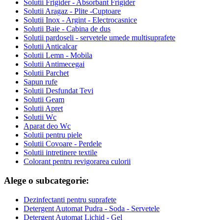
Solutii Frigider - Absorbant Frigider
Solutii Aragaz - Plite -Cuptoare
Solutii Inox - Argint - Electrocasnice
Solutii Baie - Cabina de dus
Solutii pardoseli - servetele umede multisuprafete
Solutii Anticalcar
Solutii Lemn - Mobila
Solutii Antimecegai
Solutii Parchet
Sapun rufe
Solutii Desfundat Tevi
Solutii Geam
Solutii Apret
Solutii Wc
Aparat deo Wc
Solutii pentru piele
Solutii Covoare - Perdele
Solutii intretinere textile
Colorant pentru revigorarea culorii
Alege o subcategorie:
Dezinfectanti pentru suprafete
Detergent Automat Pudra - Soda - Servetele
Detergent Automat Lichid - Gel