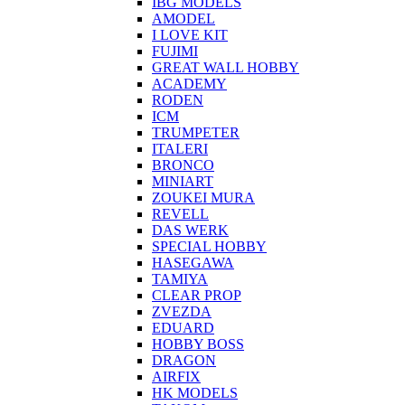
IBG MODELS
AMODEL
I LOVE KIT
FUJIMI
GREAT WALL HOBBY
ACADEMY
RODEN
ICM
TRUMPETER
ITALERI
BRONCO
MINIART
ZOUKEI MURA
REVELL
DAS WERK
SPECIAL HOBBY
HASEGAWA
TAMIYA
CLEAR PROP
ZVEZDA
EDUARD
HOBBY BOSS
DRAGON
AIRFIX
HK MODELS