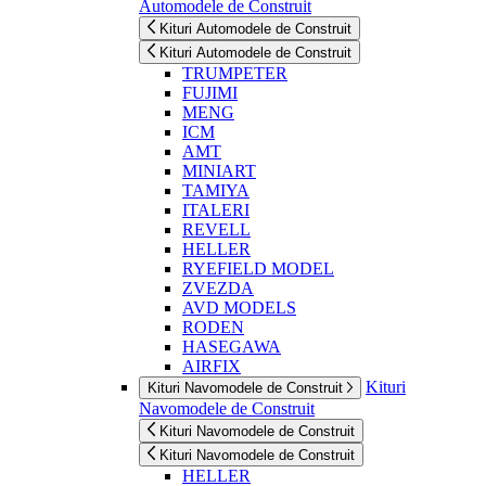
Automodele de Construit
Kituri Automodele de Construit
Kituri Automodele de Construit
TRUMPETER
FUJIMI
MENG
ICM
AMT
MINIART
TAMIYA
ITALERI
REVELL
HELLER
RYEFIELD MODEL
ZVEZDA
AVD MODELS
RODEN
HASEGAWA
AIRFIX
Kituri
Kituri Navomodele de Construit
Navomodele de Construit
Kituri Navomodele de Construit
Kituri Navomodele de Construit
HELLER