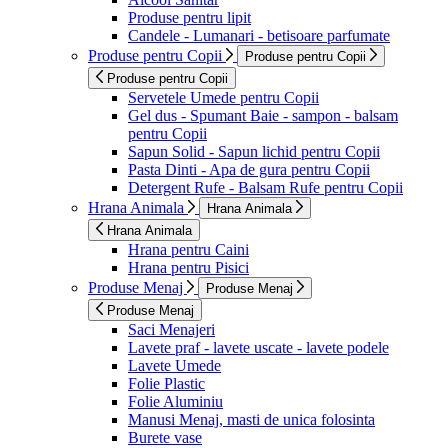
Produse pentru lipit
Candele - Lumanari - betisoare parfumate
Produse pentru Copii
Produse pentru Copii
Produse pentru Copii
Servetele Umede pentru Copii
Gel dus - Spumant Baie - sampon - balsam
pentru Copii
Sapun Solid - Sapun lichid pentru Copii
Pasta Dinti - Apa de gura pentru Copii
Detergent Rufe - Balsam Rufe pentru Copii
Hrana Animala
Hrana Animala
Hrana Animala
Hrana pentru Caini
Hrana pentru Pisici
Produse Menaj
Produse Menaj
Produse Menaj
Saci Menajeri
Lavete praf - lavete uscate - lavete podele
Lavete Umede
Folie Plastic
Folie Aluminiu
Manusi Menaj, masti de unica folosinta
Burete vase