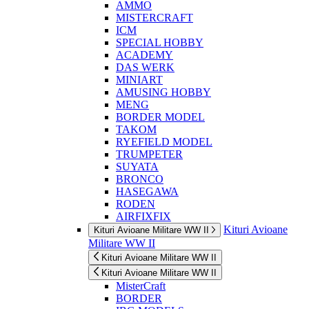
AMMO
MISTERCRAFT
ICM
SPECIAL HOBBY
ACADEMY
DAS WERK
MINIART
AMUSING HOBBY
MENG
BORDER MODEL
TAKOM
RYEFIELD MODEL
TRUMPETER
SUYATA
BRONCO
HASEGAWA
RODEN
AIRFIXFIX
Kituri Avioane
Kituri Avioane Militare WW II
Militare WW II
Kituri Avioane Militare WW II
Kituri Avioane Militare WW II
MisterCraft
BORDER