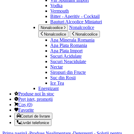
Vin Spumant Import
Vodka
Vermouth
Bitter - Aperitiv - Cocktail
Bauturi Alcoolice Miniaturi
Nonalcoolice
Nonalcoolice
Nonalcoolice
Nonalcoolice
Apa Minerala Romania
Apa Plata Romania
Apa Plata Import
Sucuri Acidulate
Sucuri Neacidulate
Nectar
Siropuri din Fructe
Suc din Rosii
Ice Tea
Energizant
Produse noi în stoc
Preț isteț, promoții
Coș
(
0
)
Favorite
Costuri de livrare
Livrări telefonice
Prima pagină
Produse Nealimentare
Detergenti - Solutii pentru