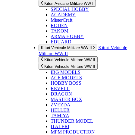
Kituri Avioane Militare WW I
SPECIAL HOBBY
ACADEMY
MisterCraft
RODEN
TAKOM
ARMA HOBBY
EDUARD
Kituri Vehicule
Kituri Vehicule Militare WW II
Militare WW II
Kituri Vehicule Militare WW II
Kituri Vehicule Militare WW II
IBG MODELS
ACE MODELS
HOBBY BOSS
REVELL
DRAGON
MASTER BOX
ZVEZDA
HELLER
TAMIYA
THUNDER MODEL
ITALERI
MPM PRODUCTION