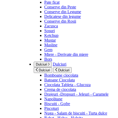
Pate ficat
Conserve din Peste
Conserve din Legume
Delicatese din legume
Conserve din Rosii
Zacusca
Sosuri
Ketchup
Mustar
Masline
Gem
Miere - Derivate din miere
Bors
Dulciuri
Dulciuri
Dulciuri
Dulciuri
Bomboane ciocolata
Batoane Ciocolata
Ciocolata Tableta - Glucoza
Crema de ciocolata
Drajeuri -Dropsuri - Jeleuri - Caramele
Napolitane
Biscuiti - Gofre
Piscoturi
Nuga - Salam de biscuiti - Turta dulce
Rahat - Halva - Halvita