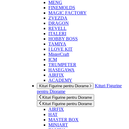
MENG
FINEMOLDS
MAGIC FACTORY
ZVEZDA
DRAGON
REVELL
ITALERI
HOBBY BOSS
TAMIYA
I LOVE KIT
MisterCraft
ICM
TRUMPETER
HASEGAWA
AIRFIX
ACADEMY
Kituri Figurine
Kituri Figurine pentru Diorame
pentru Diorame
Kituri Figurine pentru Diorame
Kituri Figurine pentru Diorame
AIRFIX
HAT
MASTER BOX
MINIART