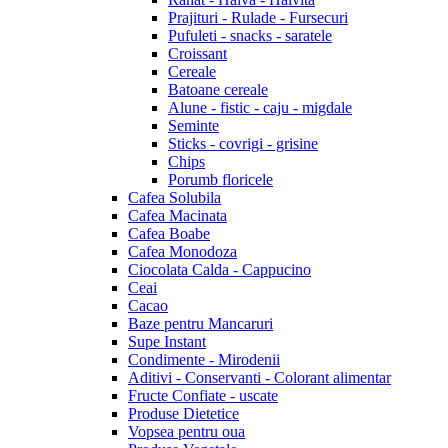
Prajituri - Rulade - Fursecuri
Pufuleti - snacks - saratele
Croissant
Cereale
Batoane cereale
Alune - fistic - caju - migdale
Seminte
Sticks - covrigi - grisine
Chips
Porumb floricele
Cafea Solubila
Cafea Macinata
Cafea Boabe
Cafea Monodoza
Ciocolata Calda - Cappucino
Ceai
Cacao
Baze pentru Mancaruri
Supe Instant
Condimente - Mirodenii
Aditivi - Conservanti - Colorant alimentar
Fructe Confiate - uscate
Produse Dietetice
Vopsea pentru oua