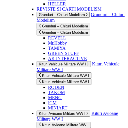
HELLER
REVISTE SI CARTI MODELISM
Grunduri – Chituri
Grunduri – Chituri Modelism
Modelism
Grunduri – Chituri Modelism
Grunduri – Chituri Modelism
REVELL
Mr.Hobby
TAMIYA
GREEN STUFF
AK INTERACTIVE
Kituri Vehicule
Kituri Vehicule Militare WW I
Militare WW I
Kituri Vehicule Militare WW I
Kituri Vehicule Militare WW I
RODEN
TAKOM
MENG
ICM
MINIART
Kituri Avioane
Kituri Avioane Militare WW I
Militare WW I
Kituri Avioane Militare WW I