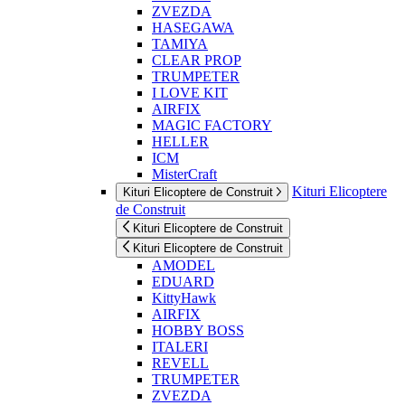
ZVEZDA
HASEGAWA
TAMIYA
CLEAR PROP
TRUMPETER
I LOVE KIT
AIRFIX
MAGIC FACTORY
HELLER
ICM
MisterCraft
Kituri Elicoptere
Kituri Elicoptere de Construit
de Construit
Kituri Elicoptere de Construit
Kituri Elicoptere de Construit
AMODEL
EDUARD
KittyHawk
AIRFIX
HOBBY BOSS
ITALERI
REVELL
TRUMPETER
ZVEZDA