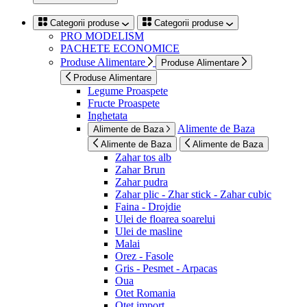
Categorii produse
Categorii produse
PRO MODELISM
PACHETE ECONOMICE
Produse Alimentare
Produse Alimentare
Produse Alimentare
Legume Proaspete
Fructe Proaspete
Inghetata
Alimente de Baza
Alimente de Baza
Alimente de Baza
Alimente de Baza
Zahar tos alb
Zahar Brun
Zahar pudra
Zahar plic - Zhar stick - Zahar cubic
Faina - Drojdie
Ulei de floarea soarelui
Ulei de masline
Malai
Orez - Fasole
Gris - Pesmet - Arpacas
Oua
Otet Romania
Otet import