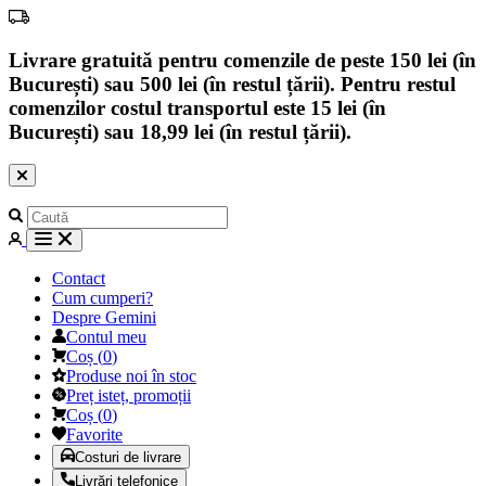
Livrare gratuită pentru comenzile de peste 150 lei (în
București) sau 500 lei (în restul țării). Pentru restul
comenzilor costul transportul este 15 lei (în
București) sau 18,99 lei (în restul țării).
Contact
Cum cumperi?
Despre Gemini
Contul meu
Coș
(
0
)
Produse noi în stoc
Preț isteț, promoții
Coș
(
0
)
Favorite
Costuri de livrare
Livrări telefonice