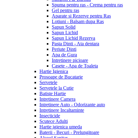
Spuma pentru ras - Crema pentru ras
Gel pentru ras
Aparate si Rezerve pentru Ras
Lotiuni - Balsam dupa Ras
Sapun Solid
Sapun Lichid
Sapun Lichid Rezerva
Pasta Dinti - Ata dentara
Periute Dinti
Apa de Gura
Intretinere picioare
Casete - Apa de Toaleta
Hartie Igienica
Prosoape de Bucatarie
Servetele
Servetele la Cutie
Batiste Hartie
Intretinere Camera
Intretinere Auto - Odorizante auto
Intretinere Incaltaminte
Insecticide
Scutece Adulti
Hartie igienica umeda
Baterii - Becuri - Prelungitoare
Alcool Sanitar