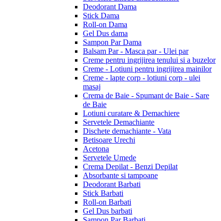
Deodorant Dama
Stick Dama
Roll-on Dama
Gel Dus dama
Sampon Par Dama
Balsam Par - Masca par - Ulei par
Creme pentru ingrijirea tenului si a buzelor
Creme - Lotiuni pentru ingrijirea mainilor
Creme - lapte corp - lotiuni corp - ulei
masaj
Crema de Baie - Spumant de Baie - Sare
de Baie
Lotiuni curatare & Demachiere
Servetele Demachiante
Dischete demachiante - Vata
Betisoare Urechi
Acetona
Servetele Umede
Crema Depilat - Benzi Depilat
Absorbante si tampoane
Deodorant Barbati
Stick Barbati
Roll-on Barbati
Gel Dus barbati
Sampon Par Barbati