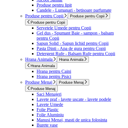
Produse pentru lipit
Candele - Lumanari - betisoare parfumate
Produse pentru Copii
Produse pentru Copii
Produse pentru Copii
Servetele Umede pentru Copii
Gel dus - Spumant Baie - sampon - balsam
pentru Copii
Sapun Solid - Sapun lichid pentru Copii
Pasta Dinti - Apa de gura pentru Copii
Detergent Rufe - Balsam Rufe pentru Copii
Hrana Animala
Hrana Animala
Hrana Animala
Hrana pentru Caini
Hrana pentru Pisici
Produse Menaj
Produse Menaj
Produse Menaj
Saci Menajeri
Lavete praf - lavete uscate - lavete podele
Lavete Umede
Folie Plastic
Folie Aluminiu
Manusi Menaj, masti de unica folosinta
Burete vase