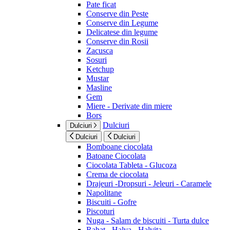
Pate ficat
Conserve din Peste
Conserve din Legume
Delicatese din legume
Conserve din Rosii
Zacusca
Sosuri
Ketchup
Mustar
Masline
Gem
Miere - Derivate din miere
Bors
Dulciuri
Dulciuri
Dulciuri
Dulciuri
Bomboane ciocolata
Batoane Ciocolata
Ciocolata Tableta - Glucoza
Crema de ciocolata
Drajeuri -Dropsuri - Jeleuri - Caramele
Napolitane
Biscuiti - Gofre
Piscoturi
Nuga - Salam de biscuiti - Turta dulce
Rahat - Halva - Halvita