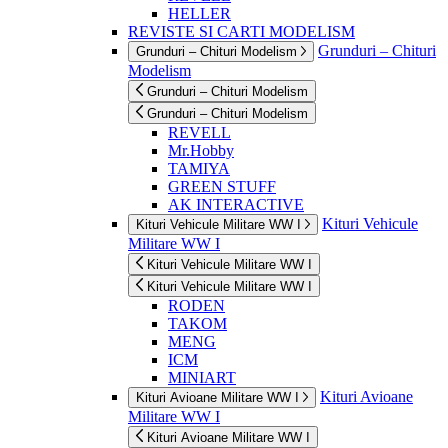
HELLER
REVISTE SI CARTI MODELISM
Grunduri – Chituri
Grunduri – Chituri Modelism
Modelism
Grunduri – Chituri Modelism
Grunduri – Chituri Modelism
REVELL
Mr.Hobby
TAMIYA
GREEN STUFF
AK INTERACTIVE
Kituri Vehicule
Kituri Vehicule Militare WW I
Militare WW I
Kituri Vehicule Militare WW I
Kituri Vehicule Militare WW I
RODEN
TAKOM
MENG
ICM
MINIART
Kituri Avioane
Kituri Avioane Militare WW I
Militare WW I
Kituri Avioane Militare WW I