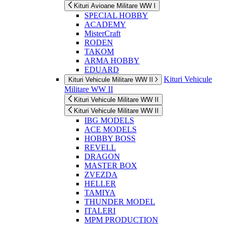
Kituri Avioane Militare WW I
SPECIAL HOBBY
ACADEMY
MisterCraft
RODEN
TAKOM
ARMA HOBBY
EDUARD
Kituri Vehicule
Kituri Vehicule Militare WW II
Militare WW II
Kituri Vehicule Militare WW II
Kituri Vehicule Militare WW II
IBG MODELS
ACE MODELS
HOBBY BOSS
REVELL
DRAGON
MASTER BOX
ZVEZDA
HELLER
TAMIYA
THUNDER MODEL
ITALERI
MPM PRODUCTION