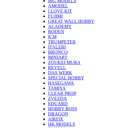
IBG MODELS
AMODEL
I LOVE KIT
FUJIMI
GREAT WALL HOBBY
ACADEMY
RODEN
ICM
TRUMPETER
ITALERI
BRONCO
MINIART
ZOUKEI MURA
REVELL
DAS WERK
SPECIAL HOBBY
HASEGAWA
TAMIYA
CLEAR PROP
ZVEZDA
EDUARD
HOBBY BOSS
DRAGON
AIRFIX
HK MODELS