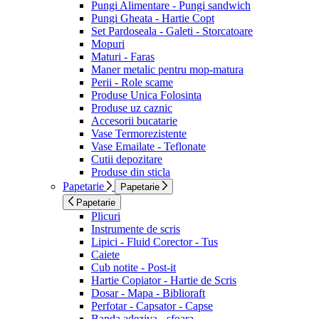
Pungi Alimentare - Pungi sandwich
Pungi Gheata - Hartie Copt
Set Pardoseala - Galeti - Storcatoare
Mopuri
Maturi - Faras
Maner metalic pentru mop-matura
Perii - Role scame
Produse Unica Folosinta
Produse uz caznic
Accesorii bucatarie
Vase Termorezistente
Vase Emailate - Teflonate
Cutii depozitare
Produse din sticla
Papetarie
Papetarie
Papetarie
Plicuri
Instrumente de scris
Lipici - Fluid Corector - Tus
Caiete
Cub notite - Post-it
Hartie Copiator - Hartie de Scris
Dosar - Mapa - Biblioraft
Perfotar - Capsator - Capse
Banda adeziva - sfoara