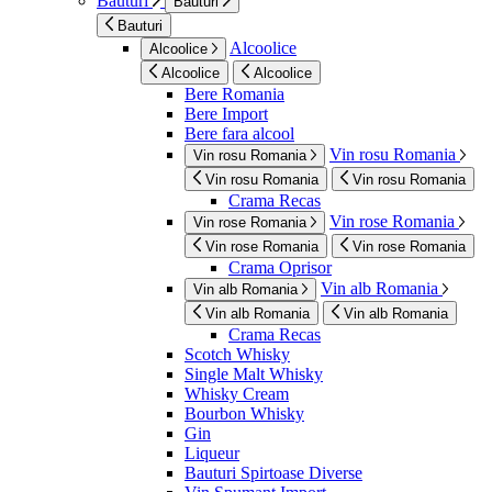
Bauturi
Bauturi
Bauturi
Alcoolice
Alcoolice
Alcoolice
Alcoolice
Bere Romania
Bere Import
Bere fara alcool
Vin rosu Romania
Vin rosu Romania
Vin rosu Romania
Vin rosu Romania
Crama Recas
Vin rose Romania
Vin rose Romania
Vin rose Romania
Vin rose Romania
Crama Oprisor
Vin alb Romania
Vin alb Romania
Vin alb Romania
Vin alb Romania
Crama Recas
Scotch Whisky
Single Malt Whisky
Whisky Cream
Bourbon Whisky
Gin
Liqueur
Bauturi Spirtoase Diverse