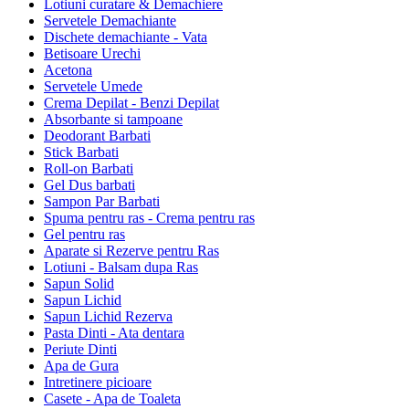
Lotiuni curatare & Demachiere
Servetele Demachiante
Dischete demachiante - Vata
Betisoare Urechi
Acetona
Servetele Umede
Crema Depilat - Benzi Depilat
Absorbante si tampoane
Deodorant Barbati
Stick Barbati
Roll-on Barbati
Gel Dus barbati
Sampon Par Barbati
Spuma pentru ras - Crema pentru ras
Gel pentru ras
Aparate si Rezerve pentru Ras
Lotiuni - Balsam dupa Ras
Sapun Solid
Sapun Lichid
Sapun Lichid Rezerva
Pasta Dinti - Ata dentara
Periute Dinti
Apa de Gura
Intretinere picioare
Casete - Apa de Toaleta