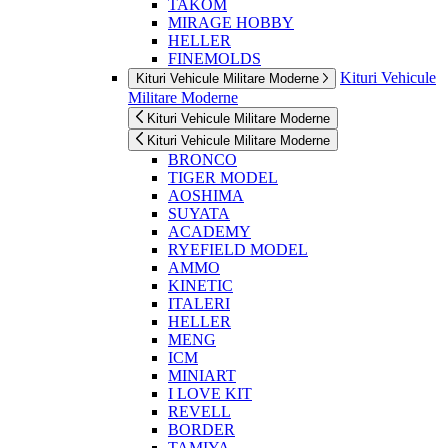
TAKOM
MIRAGE HOBBY
HELLER
FINEMOLDS
Kituri Vehicule
Kituri Vehicule Militare Moderne
Militare Moderne
Kituri Vehicule Militare Moderne
Kituri Vehicule Militare Moderne
BRONCO
TIGER MODEL
AOSHIMA
SUYATA
ACADEMY
RYEFIELD MODEL
AMMO
KINETIC
ITALERI
HELLER
MENG
ICM
MINIART
I LOVE KIT
REVELL
BORDER
TAMIYA