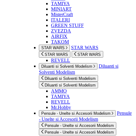
TAMIYA
MINIART
MisterCraft
ITALERI
GREEN STUFF
ZVEZDA
AIRFIX
TAKOM
STAR WARS
STAR WARS
STAR WARS
STAR WARS
REVELL
Diluanti si
Diluanti si Solventi Modelism
Solventi Modelism
Diluanti si Solventi Modelism
Diluanti si Solventi Modelism
AMMO
TAMIYA
REVELL
Mr.Hobby
Pensule
Pensule - Unelte si Accesorii Modelism
- Unelte si Accesorii Modelism
Pensule - Unelte si Accesorii Modelism
Pensule - Unelte si Accesorii Modelism