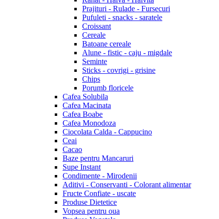
Prajituri - Rulade - Fursecuri
Pufuleti - snacks - saratele
Croissant
Cereale
Batoane cereale
Alune - fistic - caju - migdale
Seminte
Sticks - covrigi - grisine
Chips
Porumb floricele
Cafea Solubila
Cafea Macinata
Cafea Boabe
Cafea Monodoza
Ciocolata Calda - Cappucino
Ceai
Cacao
Baze pentru Mancaruri
Supe Instant
Condimente - Mirodenii
Aditivi - Conservanti - Colorant alimentar
Fructe Confiate - uscate
Produse Dietetice
Vopsea pentru oua