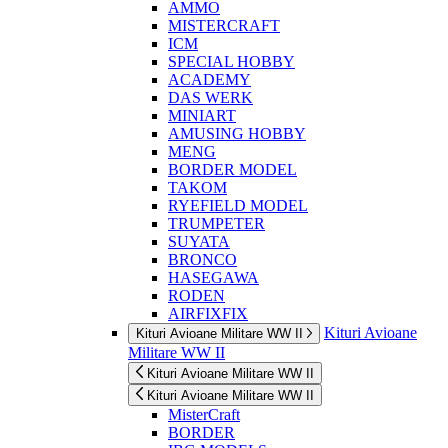
AMMO
MISTERCRAFT
ICM
SPECIAL HOBBY
ACADEMY
DAS WERK
MINIART
AMUSING HOBBY
MENG
BORDER MODEL
TAKOM
RYEFIELD MODEL
TRUMPETER
SUYATA
BRONCO
HASEGAWA
RODEN
AIRFIXFIX
Kituri Avioane
Kituri Avioane Militare WW II
Militare WW II
Kituri Avioane Militare WW II
Kituri Avioane Militare WW II
MisterCraft
BORDER