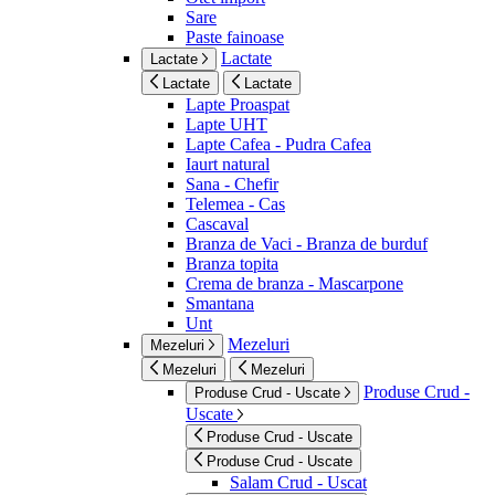
Sare
Paste fainoase
Lactate
Lactate
Lactate
Lactate
Lapte Proaspat
Lapte UHT
Lapte Cafea - Pudra Cafea
Iaurt natural
Sana - Chefir
Telemea - Cas
Cascaval
Branza de Vaci - Branza de burduf
Branza topita
Crema de branza - Mascarpone
Smantana
Unt
Mezeluri
Mezeluri
Mezeluri
Mezeluri
Produse Crud -
Produse Crud - Uscate
Uscate
Produse Crud - Uscate
Produse Crud - Uscate
Salam Crud - Uscat