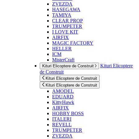
ZVEZDA
HASEGAWA
TAMIYA
CLEAR PROP
TRUMPETER
I LOVE KIT
AIRFIX
MAGIC FACTORY
HELLER
ICM
MisterCraft
Kituri Elicoptere
Kituri Elicoptere de Construit
de Construit
Kituri Elicoptere de Construit
Kituri Elicoptere de Construit
AMODEL
EDUARD
KittyHawk
AIRFIX
HOBBY BOSS
ITALERI
REVELL
TRUMPETER
ZVEZDA