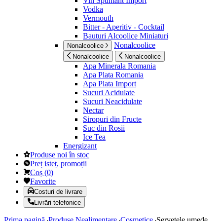
Vin Spumant Import
Vodka
Vermouth
Bitter - Aperitiv - Cocktail
Bauturi Alcoolice Miniaturi
Nonalcoolice
Nonalcoolice
Nonalcoolice
Nonalcoolice
Apa Minerala Romania
Apa Plata Romania
Apa Plata Import
Sucuri Acidulate
Sucuri Neacidulate
Nectar
Siropuri din Fructe
Suc din Rosii
Ice Tea
Energizant
Produse noi în stoc
Preț isteț, promoții
Coș
(
0
)
Favorite
Costuri de livrare
Livrări telefonice
Prima pagină
Produse Nealimentare
Cosmetice
Servetele umede