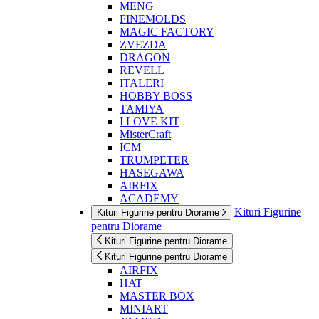
MENG
FINEMOLDS
MAGIC FACTORY
ZVEZDA
DRAGON
REVELL
ITALERI
HOBBY BOSS
TAMIYA
I LOVE KIT
MisterCraft
ICM
TRUMPETER
HASEGAWA
AIRFIX
ACADEMY
Kituri Figurine
Kituri Figurine pentru Diorame
pentru Diorame
Kituri Figurine pentru Diorame
Kituri Figurine pentru Diorame
AIRFIX
HAT
MASTER BOX
MINIART