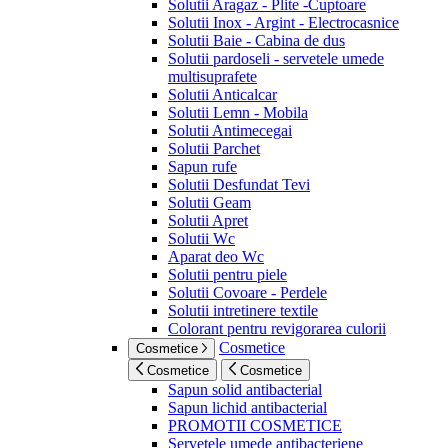
Solutii Aragaz - Plite -Cuptoare
Solutii Inox - Argint - Electrocasnice
Solutii Baie - Cabina de dus
Solutii pardoseli - servetele umede
multisuprafete
Solutii Anticalcar
Solutii Lemn - Mobila
Solutii Antimecegai
Solutii Parchet
Sapun rufe
Solutii Desfundat Tevi
Solutii Geam
Solutii Apret
Solutii Wc
Aparat deo Wc
Solutii pentru piele
Solutii Covoare - Perdele
Solutii intretinere textile
Colorant pentru revigorarea culorii
Cosmetice
Cosmetice
Cosmetice
Cosmetice
Sapun solid antibacterial
Sapun lichid antibacterial
PROMOTII COSMETICE
Servetele umede antibacteriene