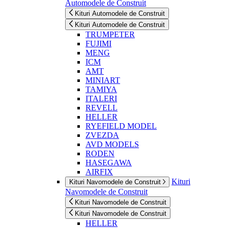
Automodele de Construit
Kituri Automodele de Construit
Kituri Automodele de Construit
TRUMPETER
FUJIMI
MENG
ICM
AMT
MINIART
TAMIYA
ITALERI
REVELL
HELLER
RYEFIELD MODEL
ZVEZDA
AVD MODELS
RODEN
HASEGAWA
AIRFIX
Kituri
Kituri Navomodele de Construit
Navomodele de Construit
Kituri Navomodele de Construit
Kituri Navomodele de Construit
HELLER