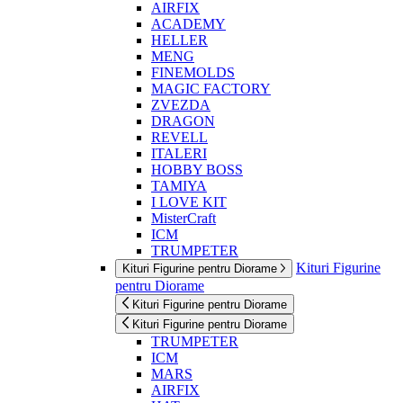
AIRFIX
ACADEMY
HELLER
MENG
FINEMOLDS
MAGIC FACTORY
ZVEZDA
DRAGON
REVELL
ITALERI
HOBBY BOSS
TAMIYA
I LOVE KIT
MisterCraft
ICM
TRUMPETER
Kituri Figurine
Kituri Figurine pentru Diorame
pentru Diorame
Kituri Figurine pentru Diorame
Kituri Figurine pentru Diorame
TRUMPETER
ICM
MARS
AIRFIX