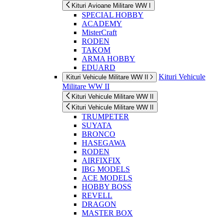
Kituri Avioane Militare WW I
SPECIAL HOBBY
ACADEMY
MisterCraft
RODEN
TAKOM
ARMA HOBBY
EDUARD
Kituri Vehicule
Kituri Vehicule Militare WW II
Militare WW II
Kituri Vehicule Militare WW II
Kituri Vehicule Militare WW II
TRUMPETER
SUYATA
BRONCO
HASEGAWA
RODEN
AIRFIXFIX
IBG MODELS
ACE MODELS
HOBBY BOSS
REVELL
DRAGON
MASTER BOX