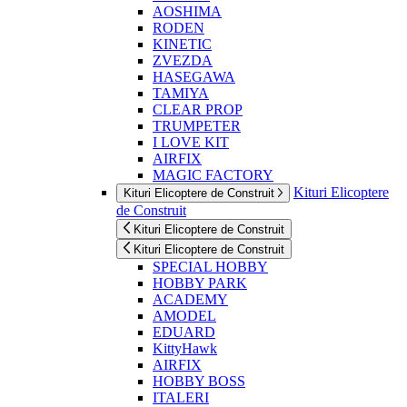
AOSHIMA
RODEN
KINETIC
ZVEZDA
HASEGAWA
TAMIYA
CLEAR PROP
TRUMPETER
I LOVE KIT
AIRFIX
MAGIC FACTORY
Kituri Elicoptere
Kituri Elicoptere de Construit
de Construit
Kituri Elicoptere de Construit
Kituri Elicoptere de Construit
SPECIAL HOBBY
HOBBY PARK
ACADEMY
AMODEL
EDUARD
KittyHawk
AIRFIX
HOBBY BOSS
ITALERI