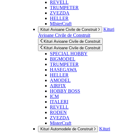
REVELL
TRUMPETER
ZVEZDA
HELLER
MIsterCraft
Kituri
Kituri Avioane Civile de Construit
Avioane Civile de Construit
Kituri Avioane Civile de Construit
Kituri Avioane Civile de Construit
SPECIAL HOBBY
BIGMODEL
TRUMPETER
HASEGAWA
HELLER
AMODEL
AIRFIX
HOBBY BOSS
ICM
ITALERI
REVELL
RODEN
ZVEZDA
MisterCraft
Kituri
Kituri Automodele de Construit