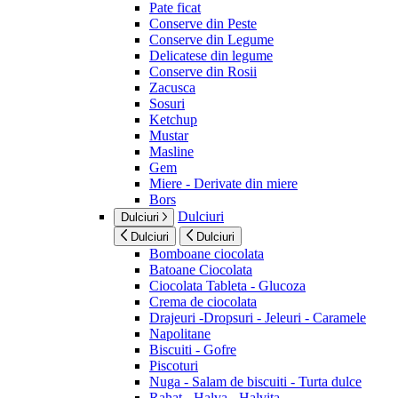
Pate ficat
Conserve din Peste
Conserve din Legume
Delicatese din legume
Conserve din Rosii
Zacusca
Sosuri
Ketchup
Mustar
Masline
Gem
Miere - Derivate din miere
Bors
Dulciuri
Dulciuri
Dulciuri
Dulciuri
Bomboane ciocolata
Batoane Ciocolata
Ciocolata Tableta - Glucoza
Crema de ciocolata
Drajeuri -Dropsuri - Jeleuri - Caramele
Napolitane
Biscuiti - Gofre
Piscoturi
Nuga - Salam de biscuiti - Turta dulce
Rahat - Halva - Halvita