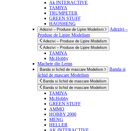
Ak INTERACTIVE
TAMIYA
TRUMPETER
GREEN STUFF
HAOSHENG
Adezivi –
Adezivi – Produse de Lipire Modelism
Produse de Lipire Modelism
Adezivi – Produse de Lipire Modelism
Adezivi – Produse de Lipire Modelism
TAMIYA
Mr.Hobby
Machete din Lemn
Banda si
Banda si lichid de mascare Modelism
lichid de mascare Modelism
Banda si lichid de mascare Modelism
Banda si lichid de mascare Modelism
TAMIYA
Mr.Hobby
GREEN STUFF
AMMO
HOBBY 2000
MENG
HELLER
AK INTERACTIVE