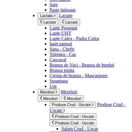
Sare
Paste fainoase
Lactate
Lactate
Lactate
Lactate
Lapte Proaspat
Lapte UHT
Lapte Cafea - Pudra Cafea
Iaurt natural
Sana - Chefir
Telemea - Cas
Cascaval
Branza de Vaci - Branza de burduf
Branza topita
Crema de branza - Mascarpone
Smantana
Unt
Mezeluri
Mezeluri
Mezeluri
Mezeluri
Produse Crud -
Produse Crud - Uscate
Uscate
Produse Crud - Uscate
Produse Crud - Uscate
Salam Crud - Uscat