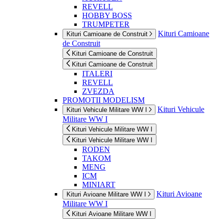
REVELL
HOBBY BOSS
TRUMPETER
Kituri Camioane
Kituri Camioane de Construit
de Construit
Kituri Camioane de Construit
Kituri Camioane de Construit
ITALERI
REVELL
ZVEZDA
PROMOTII MODELISM
Kituri Vehicule
Kituri Vehicule Militare WW I
Militare WW I
Kituri Vehicule Militare WW I
Kituri Vehicule Militare WW I
RODEN
TAKOM
MENG
ICM
MINIART
Kituri Avioane
Kituri Avioane Militare WW I
Militare WW I
Kituri Avioane Militare WW I