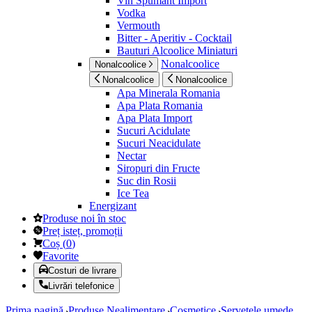
Vin Spumant Import
Vodka
Vermouth
Bitter - Aperitiv - Cocktail
Bauturi Alcoolice Miniaturi
Nonalcoolice
Nonalcoolice
Nonalcoolice
Nonalcoolice
Apa Minerala Romania
Apa Plata Romania
Apa Plata Import
Sucuri Acidulate
Sucuri Neacidulate
Nectar
Siropuri din Fructe
Suc din Rosii
Ice Tea
Energizant
Produse noi în stoc
Preț isteț, promoții
Coș
(
0
)
Favorite
Costuri de livrare
Livrări telefonice
Prima pagină
Produse Nealimentare
Cosmetice
Servetele umede