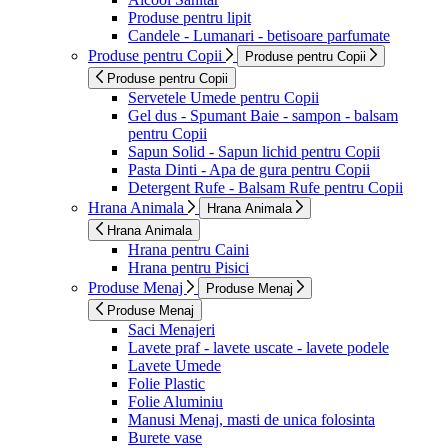
Produse pentru lipit
Candele - Lumanari - betisoare parfumate
Produse pentru Copii
Produse pentru Copii
Produse pentru Copii
Servetele Umede pentru Copii
Gel dus - Spumant Baie - sampon - balsam
pentru Copii
Sapun Solid - Sapun lichid pentru Copii
Pasta Dinti - Apa de gura pentru Copii
Detergent Rufe - Balsam Rufe pentru Copii
Hrana Animala
Hrana Animala
Hrana Animala
Hrana pentru Caini
Hrana pentru Pisici
Produse Menaj
Produse Menaj
Produse Menaj
Saci Menajeri
Lavete praf - lavete uscate - lavete podele
Lavete Umede
Folie Plastic
Folie Aluminiu
Manusi Menaj, masti de unica folosinta
Burete vase