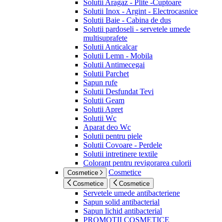
Solutii Aragaz - Plite -Cuptoare
Solutii Inox - Argint - Electrocasnice
Solutii Baie - Cabina de dus
Solutii pardoseli - servetele umede
multisuprafete
Solutii Anticalcar
Solutii Lemn - Mobila
Solutii Antimecegai
Solutii Parchet
Sapun rufe
Solutii Desfundat Tevi
Solutii Geam
Solutii Apret
Solutii Wc
Aparat deo Wc
Solutii pentru piele
Solutii Covoare - Perdele
Solutii intretinere textile
Colorant pentru revigorarea culorii
Cosmetice
Cosmetice
Cosmetice
Cosmetice
Servetele umede antibacteriene
Sapun solid antibacterial
Sapun lichid antibacterial
PROMOTII COSMETICE