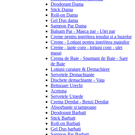
Deodorant Dama
Stick Dama
Roll-on Dama
Gel Dus dama
Sampon Par Dama
Balsam Par - Masca par - Ulei par
Creme pentru ingrijirea tenului si a buzelor
Creme - Lotiuni pentru ingrijirea mainilor
Creme - lapte corp - lotiuni corp - ulei
masaj
Crema de Baie - Spumant de Baie - Sare
de Baie
Lotiuni curatare & Demachiere
Servetele Demachiante
Dischete demachiante - Vata
Betisoare Urechi
Acetona
Servetele Umede
Crema Depilat - Benzi Depilat
Absorbante si tampoane
Deodorant Barbati
Stick Barbati
Roll-on Barbati
Gel Dus barbati
Sampon Par Barbati