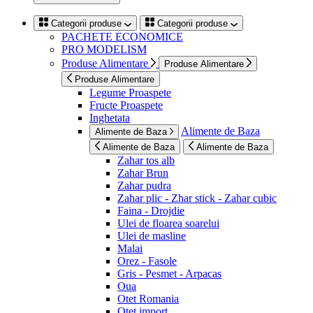
Categorii produse
Categorii produse
PACHETE ECONOMICE
PRO MODELISM
Produse Alimentare
Produse Alimentare
Produse Alimentare
Legume Proaspete
Fructe Proaspete
Inghetata
Alimente de Baza
Alimente de Baza
Alimente de Baza
Alimente de Baza
Zahar tos alb
Zahar Brun
Zahar pudra
Zahar plic - Zhar stick - Zahar cubic
Faina - Drojdie
Ulei de floarea soarelui
Ulei de masline
Malai
Orez - Fasole
Gris - Pesmet - Arpacas
Oua
Otet Romania
Otet import