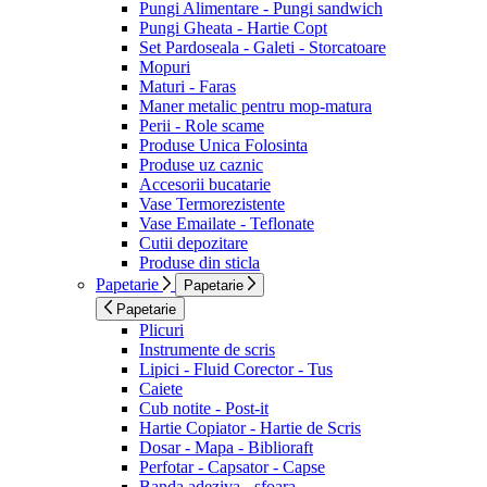
Pungi Alimentare - Pungi sandwich
Pungi Gheata - Hartie Copt
Set Pardoseala - Galeti - Storcatoare
Mopuri
Maturi - Faras
Maner metalic pentru mop-matura
Perii - Role scame
Produse Unica Folosinta
Produse uz caznic
Accesorii bucatarie
Vase Termorezistente
Vase Emailate - Teflonate
Cutii depozitare
Produse din sticla
Papetarie
Papetarie
Papetarie
Plicuri
Instrumente de scris
Lipici - Fluid Corector - Tus
Caiete
Cub notite - Post-it
Hartie Copiator - Hartie de Scris
Dosar - Mapa - Biblioraft
Perfotar - Capsator - Capse
Banda adeziva - sfoara