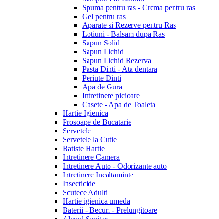
Spuma pentru ras - Crema pentru ras
Gel pentru ras
Aparate si Rezerve pentru Ras
Lotiuni - Balsam dupa Ras
Sapun Solid
Sapun Lichid
Sapun Lichid Rezerva
Pasta Dinti - Ata dentara
Periute Dinti
Apa de Gura
Intretinere picioare
Casete - Apa de Toaleta
Hartie Igienica
Prosoape de Bucatarie
Servetele
Servetele la Cutie
Batiste Hartie
Intretinere Camera
Intretinere Auto - Odorizante auto
Intretinere Incaltaminte
Insecticide
Scutece Adulti
Hartie igienica umeda
Baterii - Becuri - Prelungitoare
Alcool Sanitar