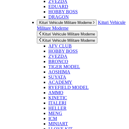
ZVEZDA
EDUARD
HOBBY BOSS
DRAGON
Kituri Vehicule
Kituri Vehicule Militare Moderne
Militare Moderne
Kituri Vehicule Militare Moderne
Kituri Vehicule Militare Moderne
AFV CLUB
HOBBY BOSS
ZVEZDA
BRONCO
TIGER MODEL
AOSHIMA
SUYATA
ACADEMY
RYEFIELD MODEL
AMMO
KINETIC
ITALERI
HELLER
MENG
ICM
MINIART
I LOVE KIT