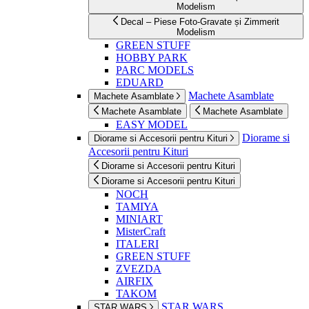
Modelism
Decal – Piese Foto-Gravate și Zimmerit
Modelism
GREEN STUFF
HOBBY PARK
PARC MODELS
EDUARD
Machete Asamblate
Machete Asamblate
Machete Asamblate
Machete Asamblate
EASY MODEL
Diorame si
Diorame si Accesorii pentru Kituri
Accesorii pentru Kituri
Diorame si Accesorii pentru Kituri
Diorame si Accesorii pentru Kituri
NOCH
TAMIYA
MINIART
MisterCraft
ITALERI
GREEN STUFF
ZVEZDA
AIRFIX
TAKOM
STAR WARS
STAR WARS