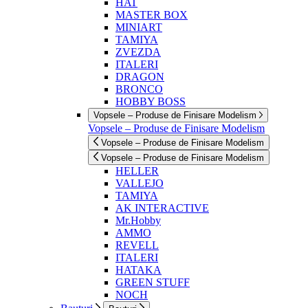
HAT
MASTER BOX
MINIART
TAMIYA
ZVEZDA
ITALERI
DRAGON
BRONCO
HOBBY BOSS
Vopsele – Produse de Finisare Modelism
Vopsele – Produse de Finisare Modelism
Vopsele – Produse de Finisare Modelism
Vopsele – Produse de Finisare Modelism
HELLER
VALLEJO
TAMIYA
AK INTERACTIVE
Mr.Hobby
AMMO
REVELL
ITALERI
HATAKA
GREEN STUFF
NOCH