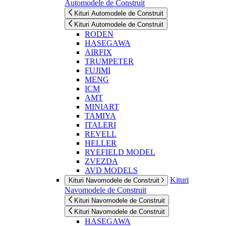
Automodele de Construit
Kituri Automodele de Construit
Kituri Automodele de Construit
RODEN
HASEGAWA
AIRFIX
TRUMPETER
FUJIMI
MENG
ICM
AMT
MINIART
TAMIYA
ITALERI
REVELL
HELLER
RYEFIELD MODEL
ZVEZDA
AVD MODELS
Kituri
Kituri Navomodele de Construit
Navomodele de Construit
Kituri Navomodele de Construit
Kituri Navomodele de Construit
HASEGAWA