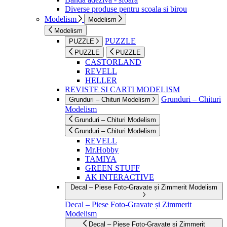
Diverse produse pentru scoala si birou
Modelism
Modelism
Modelism
PUZZLE
PUZZLE
PUZZLE
PUZZLE
CASTORLAND
REVELL
HELLER
REVISTE SI CARTI MODELISM
Grunduri – Chituri
Grunduri – Chituri Modelism
Modelism
Grunduri – Chituri Modelism
Grunduri – Chituri Modelism
REVELL
Mr.Hobby
TAMIYA
GREEN STUFF
AK INTERACTIVE
Decal – Piese Foto-Gravate și Zimmerit Modelism
Decal – Piese Foto-Gravate și Zimmerit
Modelism
Decal – Piese Foto-Gravate și Zimmerit