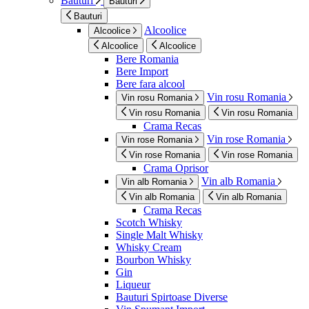
Bauturi
Bauturi
Bauturi
Alcoolice
Alcoolice
Alcoolice
Alcoolice
Bere Romania
Bere Import
Bere fara alcool
Vin rosu Romania
Vin rosu Romania
Vin rosu Romania
Vin rosu Romania
Crama Recas
Vin rose Romania
Vin rose Romania
Vin rose Romania
Vin rose Romania
Crama Oprisor
Vin alb Romania
Vin alb Romania
Vin alb Romania
Vin alb Romania
Crama Recas
Scotch Whisky
Single Malt Whisky
Whisky Cream
Bourbon Whisky
Gin
Liqueur
Bauturi Spirtoase Diverse