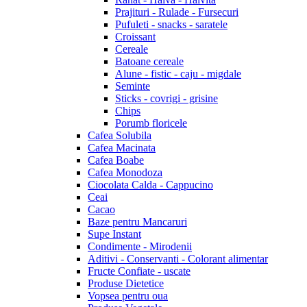
Prajituri - Rulade - Fursecuri
Pufuleti - snacks - saratele
Croissant
Cereale
Batoane cereale
Alune - fistic - caju - migdale
Seminte
Sticks - covrigi - grisine
Chips
Porumb floricele
Cafea Solubila
Cafea Macinata
Cafea Boabe
Cafea Monodoza
Ciocolata Calda - Cappucino
Ceai
Cacao
Baze pentru Mancaruri
Supe Instant
Condimente - Mirodenii
Aditivi - Conservanti - Colorant alimentar
Fructe Confiate - uscate
Produse Dietetice
Vopsea pentru oua