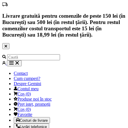
Livrare gratuită pentru comenzile de peste 150 lei (în
București) sau 500 lei (în restul țării). Pentru restul
comenzilor costul transportul este 15 lei (în
București) sau 18,99 lei (în restul țării).
Contact
Cum cumperi?
Despre Gemini
Contul meu
Coș
(
0
)
Produse noi în stoc
Preț isteț, promoții
Coș
(
0
)
Favorite
Costuri de livrare
Livrări telefonice