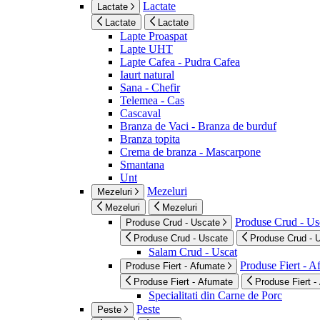
Lactate
Lactate
Lactate
Lactate
Lapte Proaspat
Lapte UHT
Lapte Cafea - Pudra Cafea
Iaurt natural
Sana - Chefir
Telemea - Cas
Cascaval
Branza de Vaci - Branza de burduf
Branza topita
Crema de branza - Mascarpone
Smantana
Unt
Mezeluri
Mezeluri
Mezeluri
Mezeluri
Produse Crud - Us
Produse Crud - Uscate
Produse Crud - Uscate
Produse Crud - 
Salam Crud - Uscat
Produse Fiert - 
Produse Fiert - Afumate
Produse Fiert - Afumate
Produse Fiert -
Specialitati din Carne de Porc
Peste
Peste