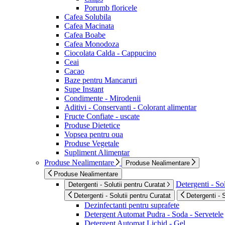
Porumb floricele
Cafea Solubila
Cafea Macinata
Cafea Boabe
Cafea Monodoza
Ciocolata Calda - Cappucino
Ceai
Cacao
Baze pentru Mancaruri
Supe Instant
Condimente - Mirodenii
Aditivi - Conservanti - Colorant alimentar
Fructe Confiate - uscate
Produse Dietetice
Vopsea pentru oua
Produse Vegetale
Supliment Alimentar
Produse Nealimentare
Produse Nealimentare
Produse Nealimentare
Detergenti - Sol
Detergenti - Solutii pentru Curatat
Detergenti - Solutii pentru Curatat
Detergenti - 
Dezinfectanti pentru suprafete
Detergent Automat Pudra - Soda - Servetele
Detergent Automat Lichid - Gel