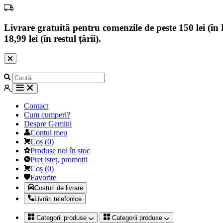
Livrare gratuită pentru comenzile de peste 150 lei (în B
18,99 lei (în restul țării).
Contact
Cum cumperi?
Despre Gemini
Contul meu
Coș
(
0
)
Produse noi în stoc
Preț isteț, promoții
Coș
(
0
)
Favorite
Costuri de livrare
Livrări telefonice
Categorii produse
Categorii produse