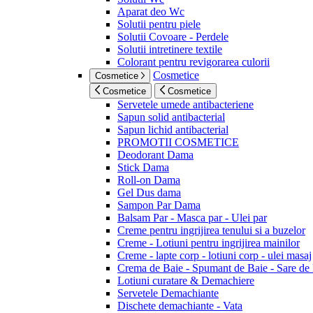
Aparat deo Wc
Solutii pentru piele
Solutii Covoare - Perdele
Solutii intretinere textile
Colorant pentru revigorarea culorii
Cosmetice
Cosmetice
Cosmetice
Cosmetice
Servetele umede antibacteriene
Sapun solid antibacterial
Sapun lichid antibacterial
PROMOTII COSMETICE
Deodorant Dama
Stick Dama
Roll-on Dama
Gel Dus dama
Sampon Par Dama
Balsam Par - Masca par - Ulei par
Creme pentru ingrijirea tenului si a buzelor
Creme - Lotiuni pentru ingrijirea mainilor
Creme - lapte corp - lotiuni corp - ulei masaj
Crema de Baie - Spumant de Baie - Sare de
Lotiuni curatare & Demachiere
Servetele Demachiante
Dischete demachiante - Vata