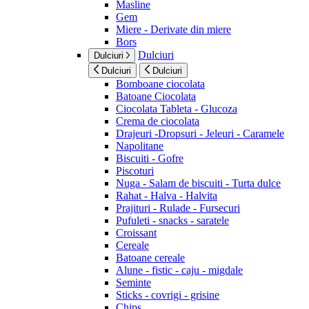
Masline
Gem
Miere - Derivate din miere
Bors
Dulciuri
Dulciuri
Dulciuri
Dulciuri
Bomboane ciocolata
Batoane Ciocolata
Ciocolata Tableta - Glucoza
Crema de ciocolata
Drajeuri -Dropsuri - Jeleuri - Caramele
Napolitane
Biscuiti - Gofre
Piscoturi
Nuga - Salam de biscuiti - Turta dulce
Rahat - Halva - Halvita
Prajituri - Rulade - Fursecuri
Pufuleti - snacks - saratele
Croissant
Cereale
Batoane cereale
Alune - fistic - caju - migdale
Seminte
Sticks - covrigi - grisine
Chips