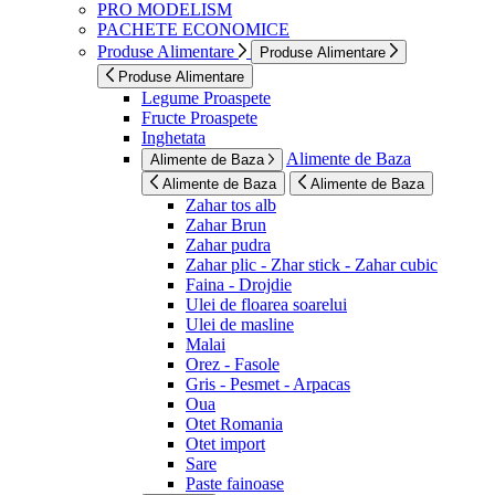
PRO MODELISM
PACHETE ECONOMICE
Produse Alimentare
Produse Alimentare
Produse Alimentare
Legume Proaspete
Fructe Proaspete
Inghetata
Alimente de Baza
Alimente de Baza
Alimente de Baza
Alimente de Baza
Zahar tos alb
Zahar Brun
Zahar pudra
Zahar plic - Zhar stick - Zahar cubic
Faina - Drojdie
Ulei de floarea soarelui
Ulei de masline
Malai
Orez - Fasole
Gris - Pesmet - Arpacas
Oua
Otet Romania
Otet import
Sare
Paste fainoase