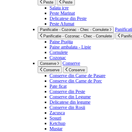
Peste
Peste
Salata icre
Peste Marinat
Delicatese din Peste
Peste Afumat
Panificat
Panificatie - Cozonac - Chec - Cornulete
Panificatie - Cozonac - Chec - Cornulete
Panifi
Paine Prajita
Paine ambalata - Lipie
Cornulete
Cozonac
Conserve
Conserve
Conserve
Conserve
Conserve din Carne de Pasare
Conserve din Carne de Porc
Pate ficat
Conserve din Peste
Conserve din Legume
Delicatese din legume
Conserve din Rosii
Zacusca
Sosuri
Ketchup
Mustar