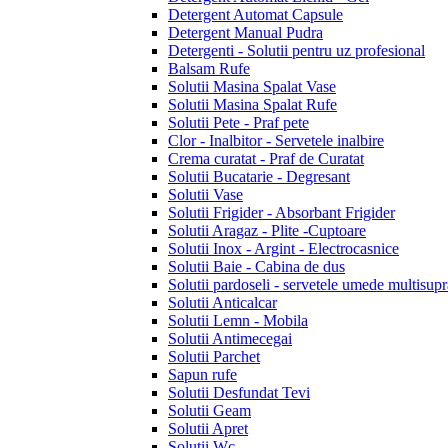
Detergent Automat Capsule
Detergent Manual Pudra
Detergenti - Solutii pentru uz profesional
Balsam Rufe
Solutii Masina Spalat Vase
Solutii Masina Spalat Rufe
Solutii Pete - Praf pete
Clor - Inalbitor - Servetele inalbire
Crema curatat - Praf de Curatat
Solutii Bucatarie - Degresant
Solutii Vase
Solutii Frigider - Absorbant Frigider
Solutii Aragaz - Plite -Cuptoare
Solutii Inox - Argint - Electrocasnice
Solutii Baie - Cabina de dus
Solutii pardoseli - servetele umede multisupr
Solutii Anticalcar
Solutii Lemn - Mobila
Solutii Antimecegai
Solutii Parchet
Sapun rufe
Solutii Desfundat Tevi
Solutii Geam
Solutii Apret
Solutii Wc