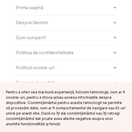
Prima pagină
Despre Gemini
Cum cumperi?
Politica de confidentialitate
Politică cookie-uri
Termeni și condiții
Pentru a oferi cea mai bună experiență, folosim tehnologii, cum ar fi
Contact
cookie-uri, pentru a stoca și/sau accesa informațiile despre
dispozitive. Consimțământul pentru aceste tehnologii ne permite
să procesăm date, cum ar fi comportamentul de navigare sau ID-uri
ANPC
unice pe acest site. Dacă nu îți dai consimțământul sau îți retragi
consimțământul dat poate avea afecte negative asupra unor
anumite funcționalități și funcții.
Setări cookie-uri