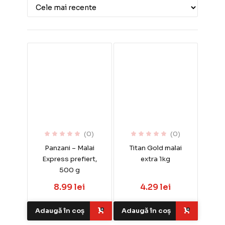
(0)
(0)
Panzani – Malai
Titan Gold malai
Express prefiert,
extra 1kg
500 g
8.99 lei
4.29 lei
Adaugă în coș
Adaugă în coș