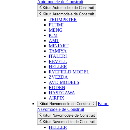
Automodele de Construit
Kituri Automodele de Construit
Kituri Automodele de Construit
TRUMPETER
FUJIMI
MENG
ICM
AMT
MINIART
TAMIYA
ITALERI
REVELL
HELLER
RYEFIELD MODEL
ZVEZDA
AVD MODELS
RODEN
HASEGAWA
AIRFIX
Kituri
Kituri Navomodele de Construit
Navomodele de Construit
Kituri Navomodele de Construit
Kituri Navomodele de Construit
HELLER