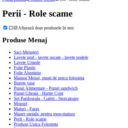
Perii - Role scame
Afișează doar produsele în stoc
Produse Menaj
Saci Menajeri
Lavete praf - lavete uscate - lavete podele
Lavete Umede
Folie Plastic
Folie Aluminiu
Manusi Menaj, masti de unica folosinta
Burete vase
Pungi Alimentare - Pungi sandwich
Pungi Gheata - Hartie Copt
Set Pardoseala - Galeti - Storcatoare
Mopuri
Maturi - Faras
Maner metalic pentru mop-matura
Perii - Role scame
Produse Unica Folosinta