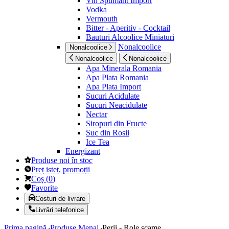
Vin Spumant Import
Vodka
Vermouth
Bitter - Aperitiv - Cocktail
Bauturi Alcoolice Miniaturi
Nonalcoolice
Nonalcoolice
Nonalcoolice
Nonalcoolice
Apa Minerala Romania
Apa Plata Romania
Apa Plata Import
Sucuri Acidulate
Sucuri Neacidulate
Nectar
Siropuri din Fructe
Suc din Rosii
Ice Tea
Energizant
Produse noi în stoc
Preț isteț, promoții
Coș
(
0
)
Favorite
Costuri de livrare
Livrări telefonice
Prima pagină
Produse Menaj
Perii - Role scame