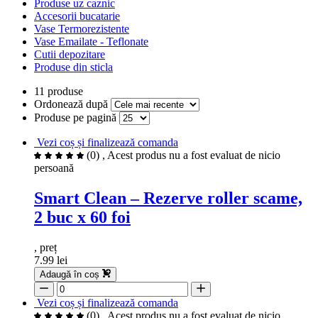
Produse uz caznic
Accesorii bucatarie
Vase Termorezistente
Vase Emailate - Teflonate
Cutii depozitare
Produse din sticla
11 produse
Ordonează după
Produse pe pagină
Vezi coș și finalizează comanda
(0)
, Acest produs nu a fost evaluat de nicio
persoană
Smart Clean – Rezerve roller scame,
2 buc x 60 foi
, preț
7.99 lei
Adaugă în coș
Vezi coș și finalizează comanda
(0)
, Acest produs nu a fost evaluat de nicio