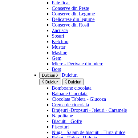
Pate ficat
Conserve din Peste
Conserve din Legume
Delicatese din legume
Conserve din Rosii
Zacusca
Sosuri
Ketchup
Mustar
Masline
Gem
Miere - Derivate din miere
Bors
Dulciuri
Dulciuri
Dulciuri
Dulciuri
Bomboane ciocolata
Batoane Ciocolata
Ciocolata Tableta - Glucoza
Crema de ciocolata
Drajeuri -Dropsuri - Jeleuri - Caramele
Napolitane
Biscuiti - Gofre
Piscoturi
Nuga - Salam de biscuiti - Turta dulce
Rahat - Halva - Halvita