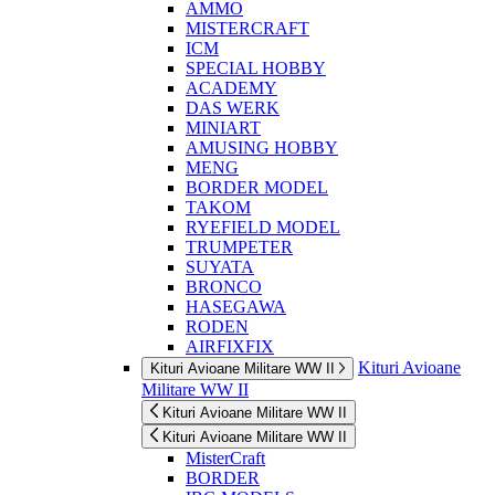
AMMO
MISTERCRAFT
ICM
SPECIAL HOBBY
ACADEMY
DAS WERK
MINIART
AMUSING HOBBY
MENG
BORDER MODEL
TAKOM
RYEFIELD MODEL
TRUMPETER
SUYATA
BRONCO
HASEGAWA
RODEN
AIRFIXFIX
Kituri Avioane
Kituri Avioane Militare WW II
Militare WW II
Kituri Avioane Militare WW II
Kituri Avioane Militare WW II
MisterCraft
BORDER