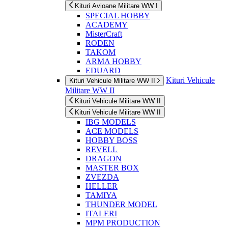
Kituri Avioane Militare WW I
SPECIAL HOBBY
ACADEMY
MisterCraft
RODEN
TAKOM
ARMA HOBBY
EDUARD
Kituri Vehicule
Kituri Vehicule Militare WW II
Militare WW II
Kituri Vehicule Militare WW II
Kituri Vehicule Militare WW II
IBG MODELS
ACE MODELS
HOBBY BOSS
REVELL
DRAGON
MASTER BOX
ZVEZDA
HELLER
TAMIYA
THUNDER MODEL
ITALERI
MPM PRODUCTION