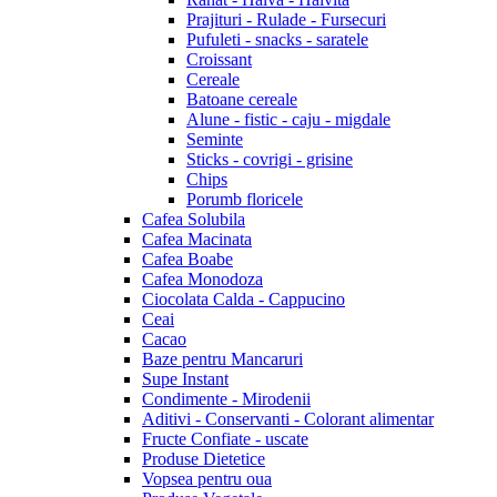
Prajituri - Rulade - Fursecuri
Pufuleti - snacks - saratele
Croissant
Cereale
Batoane cereale
Alune - fistic - caju - migdale
Seminte
Sticks - covrigi - grisine
Chips
Porumb floricele
Cafea Solubila
Cafea Macinata
Cafea Boabe
Cafea Monodoza
Ciocolata Calda - Cappucino
Ceai
Cacao
Baze pentru Mancaruri
Supe Instant
Condimente - Mirodenii
Aditivi - Conservanti - Colorant alimentar
Fructe Confiate - uscate
Produse Dietetice
Vopsea pentru oua