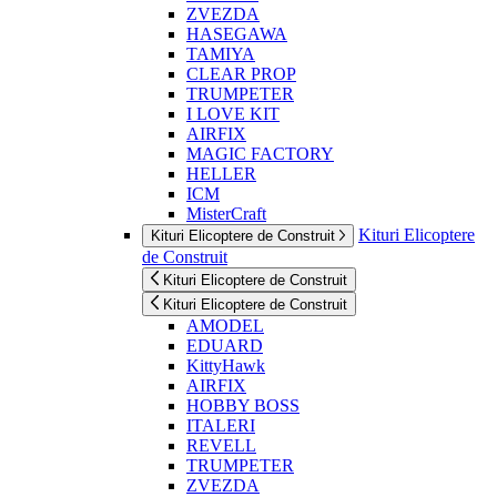
ZVEZDA
HASEGAWA
TAMIYA
CLEAR PROP
TRUMPETER
I LOVE KIT
AIRFIX
MAGIC FACTORY
HELLER
ICM
MisterCraft
Kituri Elicoptere
Kituri Elicoptere de Construit
de Construit
Kituri Elicoptere de Construit
Kituri Elicoptere de Construit
AMODEL
EDUARD
KittyHawk
AIRFIX
HOBBY BOSS
ITALERI
REVELL
TRUMPETER
ZVEZDA