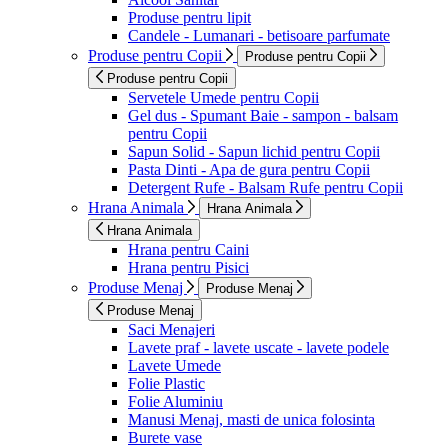
Produse pentru lipit
Candele - Lumanari - betisoare parfumate
Produse pentru Copii
Produse pentru Copii
Produse pentru Copii
Servetele Umede pentru Copii
Gel dus - Spumant Baie - sampon - balsam
pentru Copii
Sapun Solid - Sapun lichid pentru Copii
Pasta Dinti - Apa de gura pentru Copii
Detergent Rufe - Balsam Rufe pentru Copii
Hrana Animala
Hrana Animala
Hrana Animala
Hrana pentru Caini
Hrana pentru Pisici
Produse Menaj
Produse Menaj
Produse Menaj
Saci Menajeri
Lavete praf - lavete uscate - lavete podele
Lavete Umede
Folie Plastic
Folie Aluminiu
Manusi Menaj, masti de unica folosinta
Burete vase