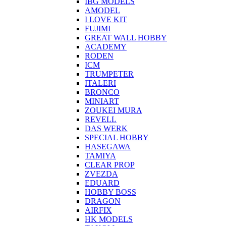
IBG MODELS
AMODEL
I LOVE KIT
FUJIMI
GREAT WALL HOBBY
ACADEMY
RODEN
ICM
TRUMPETER
ITALERI
BRONCO
MINIART
ZOUKEI MURA
REVELL
DAS WERK
SPECIAL HOBBY
HASEGAWA
TAMIYA
CLEAR PROP
ZVEZDA
EDUARD
HOBBY BOSS
DRAGON
AIRFIX
HK MODELS