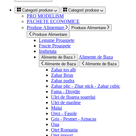
Categorii produse
Categorii produse
PRO MODELISM
PACHETE ECONOMICE
Produse Alimentare
Produse Alimentare
Produse Alimentare
Legume Proaspete
Fructe Proaspete
Inghetata
Alimente de Baza
Alimente de Baza
Alimente de Baza
Alimente de Baza
Zahar tos alb
Zahar Brun
Zahar pudra
Zahar plic - Zhar stick - Zahar cubic
Faina - Drojdie
Ulei de floarea soarelui
Ulei de masline
Malai
Orez - Fasole
Gris - Pesmet - Arpacas
Oua
Otet Romania
Otet import