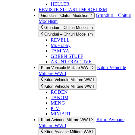
HELLER
REVISTE SI CARTI MODELISM
Grunduri – Chituri
Grunduri – Chituri Modelism
Modelism
Grunduri – Chituri Modelism
Grunduri – Chituri Modelism
REVELL
Mr.Hobby
TAMIYA
GREEN STUFF
AK INTERACTIVE
Kituri Vehicule
Kituri Vehicule Militare WW I
Militare WW I
Kituri Vehicule Militare WW I
Kituri Vehicule Militare WW I
RODEN
TAKOM
MENG
ICM
MINIART
Kituri Avioane
Kituri Avioane Militare WW I
Militare WW I
Kituri Avioane Militare WW I