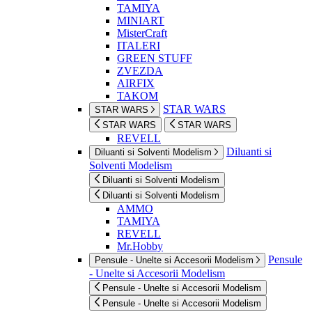
TAMIYA
MINIART
MisterCraft
ITALERI
GREEN STUFF
ZVEZDA
AIRFIX
TAKOM
STAR WARS
STAR WARS
STAR WARS
STAR WARS
REVELL
Diluanti si
Diluanti si Solventi Modelism
Solventi Modelism
Diluanti si Solventi Modelism
Diluanti si Solventi Modelism
AMMO
TAMIYA
REVELL
Mr.Hobby
Pensule
Pensule - Unelte si Accesorii Modelism
- Unelte si Accesorii Modelism
Pensule - Unelte si Accesorii Modelism
Pensule - Unelte si Accesorii Modelism