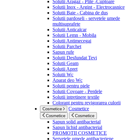
Solutii Aragaz - Plite -Cuptoare
Solutii Inox - Argint - Electrocasnice
Solutii Baie - Cabina de dus
Solutii pardoseli - servetele umede
multisuprafete
Solutii Anticalcar
Solutii Lemn - Mobila
Solutii Antimecegai
Solutii Parchet
Sapun rufe
Solutii Desfundat Tevi
Solutii Geam
Solutii Apret
Solutii Wc
Aparat deo Wc
Solutii pentru piele
Solutii Covoare - Perdele
Solutii intretinere textile
Colorant pentru revigorarea culorii
Cosmetice
Cosmetice
Cosmetice
Cosmetice
Sapun solid antibacterial
Sapun lichid antibacterial
PROMOTII COSMETICE
Servetele umede antibacteriene