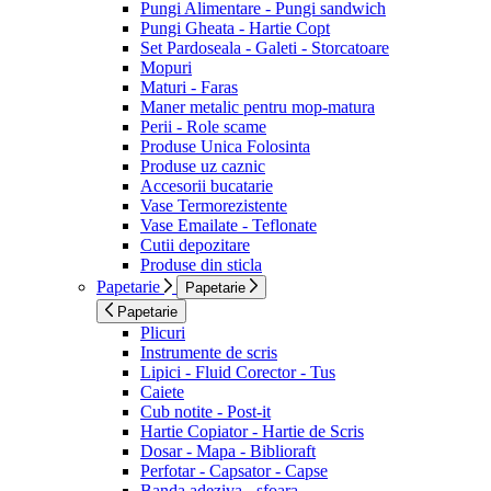
Pungi Alimentare - Pungi sandwich
Pungi Gheata - Hartie Copt
Set Pardoseala - Galeti - Storcatoare
Mopuri
Maturi - Faras
Maner metalic pentru mop-matura
Perii - Role scame
Produse Unica Folosinta
Produse uz caznic
Accesorii bucatarie
Vase Termorezistente
Vase Emailate - Teflonate
Cutii depozitare
Produse din sticla
Papetarie
Papetarie
Papetarie
Plicuri
Instrumente de scris
Lipici - Fluid Corector - Tus
Caiete
Cub notite - Post-it
Hartie Copiator - Hartie de Scris
Dosar - Mapa - Biblioraft
Perfotar - Capsator - Capse
Banda adeziva - sfoara