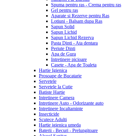
Spuma pentru ras - Crema pentru ras
Gel pentru ras
Aparate si Rezerve pentru Ras
Lotiuni - Balsam dupa Ras
Sapun Solid
Sapun Lichid
Sapun Lichid Rezerva
Pasta Dinti - Ata dentara
Periute Dinti
Apa de Gura
Intretinere picioare
Casete - Apa de Toaleta
Hartie Igienica
Prosoape de Bucatarie
Servetele
Servetele la Cutie
Batiste Hartie
Intretinere Camera
Intretinere Auto - Odorizante auto
Intretinere Incaltaminte
Insecticide
Scutece Adulti
Hartie igienica umeda
Baterii - Becuri - Prelungitoare
Alcool Sanitar