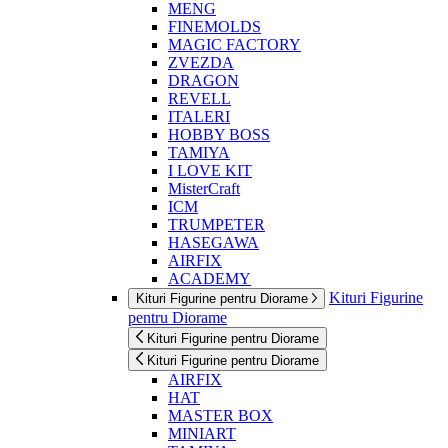
MENG
FINEMOLDS
MAGIC FACTORY
ZVEZDA
DRAGON
REVELL
ITALERI
HOBBY BOSS
TAMIYA
I LOVE KIT
MisterCraft
ICM
TRUMPETER
HASEGAWA
AIRFIX
ACADEMY
Kituri Figurine
Kituri Figurine pentru Diorame
pentru Diorame
Kituri Figurine pentru Diorame
Kituri Figurine pentru Diorame
AIRFIX
HAT
MASTER BOX
MINIART