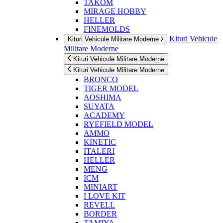
TAKOM
MIRAGE HOBBY
HELLER
FINEMOLDS
Kituri Vehicule
Kituri Vehicule Militare Moderne
Militare Moderne
Kituri Vehicule Militare Moderne
Kituri Vehicule Militare Moderne
BRONCO
TIGER MODEL
AOSHIMA
SUYATA
ACADEMY
RYEFIELD MODEL
AMMO
KINETIC
ITALERI
HELLER
MENG
ICM
MINIART
I LOVE KIT
REVELL
BORDER
TAMIYA