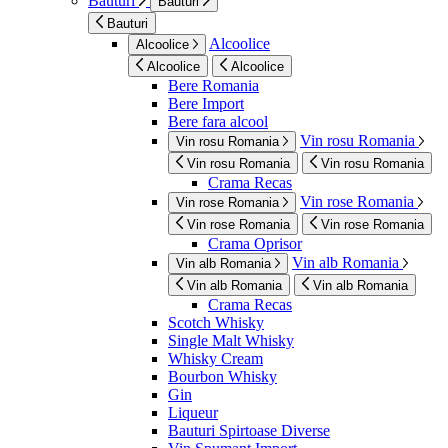
Bauturi
Bauturi
Bauturi
Alcoolice
Alcoolice
Alcoolice
Alcoolice
Bere Romania
Bere Import
Bere fara alcool
Vin rosu Romania
Vin rosu Romania
Vin rosu Romania
Vin rosu Romania
Crama Recas
Vin rose Romania
Vin rose Romania
Vin rose Romania
Vin rose Romania
Crama Oprisor
Vin alb Romania
Vin alb Romania
Vin alb Romania
Vin alb Romania
Crama Recas
Scotch Whisky
Single Malt Whisky
Whisky Cream
Bourbon Whisky
Gin
Liqueur
Bauturi Spirtoase Diverse