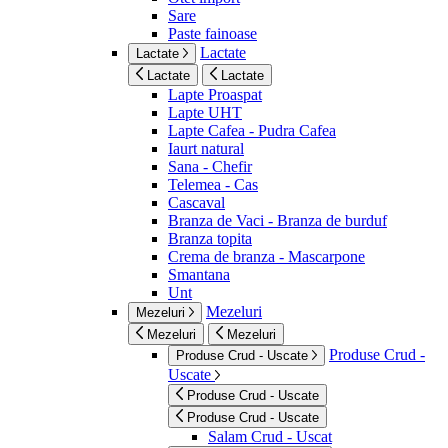
Sare
Paste fainoase
Lactate
Lactate
Lactate
Lactate
Lapte Proaspat
Lapte UHT
Lapte Cafea - Pudra Cafea
Iaurt natural
Sana - Chefir
Telemea - Cas
Cascaval
Branza de Vaci - Branza de burduf
Branza topita
Crema de branza - Mascarpone
Smantana
Unt
Mezeluri
Mezeluri
Mezeluri
Mezeluri
Produse Crud -
Produse Crud - Uscate
Uscate
Produse Crud - Uscate
Produse Crud - Uscate
Salam Crud - Uscat