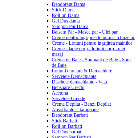
Deodorant Dama
Stick Dama
Roll-on Dama
Gel Dus dama
Sampon Par Dama
Balsam Par - Masca par - Ulei par
Creme pentru ingrijirea tenului si a buzelor
Creme - Lotiuni pentru ingrijirea mainilor
Creme - lapte corp - lotiuni corp - ulei
masaj
Crema de Baie - Spumant de Baie - Sare
de Baie
Lotiuni curatare & Demachiere
Servetele Demachiante
Dischete demachiante - Vata
Betisoare Urechi
Acetona
Servetele Umede
Crema Depilat - Benzi Depilat
Absorbante si tampoane
Deodorant Barbati
Stick Barbati
Roll-on Barbati
Gel Dus barbati
Sampon Par Barbati