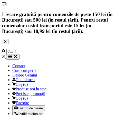
Livrare gratuită pentru comenzile de peste 150 lei (în
București) sau 500 lei (în restul țării). Pentru restul
comenzilor costul transportul este 15 lei (în
București) sau 18,99 lei (în restul țării).
Contact
Cum cumperi?
Despre Gemini
Contul meu
Coș
(
0
)
Produse noi în stoc
Preț isteț, promoții
Coș
(
0
)
Favorite
Costuri de livrare
Livrări telefonice