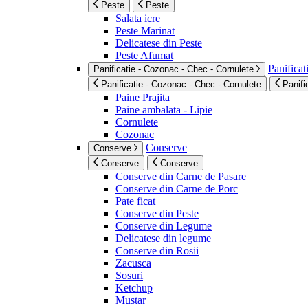
Peste
Peste
Salata icre
Peste Marinat
Delicatese din Peste
Peste Afumat
Panificat
Panificatie - Cozonac - Chec - Cornulete
Panificatie - Cozonac - Chec - Cornulete
Panifi
Paine Prajita
Paine ambalata - Lipie
Cornulete
Cozonac
Conserve
Conserve
Conserve
Conserve
Conserve din Carne de Pasare
Conserve din Carne de Porc
Pate ficat
Conserve din Peste
Conserve din Legume
Delicatese din legume
Conserve din Rosii
Zacusca
Sosuri
Ketchup
Mustar