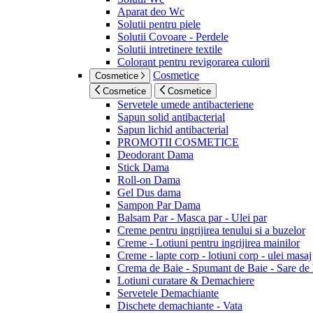
Aparat deo Wc
Solutii pentru piele
Solutii Covoare - Perdele
Solutii intretinere textile
Colorant pentru revigorarea culorii
Cosmetice
Cosmetice
Cosmetice
Cosmetice
Servetele umede antibacteriene
Sapun solid antibacterial
Sapun lichid antibacterial
PROMOTII COSMETICE
Deodorant Dama
Stick Dama
Roll-on Dama
Gel Dus dama
Sampon Par Dama
Balsam Par - Masca par - Ulei par
Creme pentru ingrijirea tenului si a buzelor
Creme - Lotiuni pentru ingrijirea mainilor
Creme - lapte corp - lotiuni corp - ulei masaj
Crema de Baie - Spumant de Baie - Sare de
Lotiuni curatare & Demachiere
Servetele Demachiante
Dischete demachiante - Vata