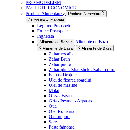
PRO MODELISM
PACHETE ECONOMICE
Produse Alimentare
Produse Alimentare
Produse Alimentare
Legume Proaspete
Fructe Proaspete
Inghetata
Alimente de Baza
Alimente de Baza
Alimente de Baza
Alimente de Baza
Zahar tos alb
Zahar Brun
Zahar pudra
Zahar plic - Zhar stick - Zahar cubic
Faina - Drojdie
Ulei de floarea soarelui
Ulei de masline
Malai
Orez - Fasole
Gris - Pesmet - Arpacas
Oua
Otet Romania
Otet import
Sare
Paste fainoase