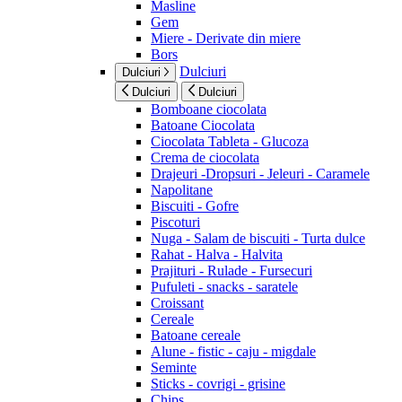
Masline
Gem
Miere - Derivate din miere
Bors
Dulciuri
Dulciuri
Dulciuri
Dulciuri
Bomboane ciocolata
Batoane Ciocolata
Ciocolata Tableta - Glucoza
Crema de ciocolata
Drajeuri -Dropsuri - Jeleuri - Caramele
Napolitane
Biscuiti - Gofre
Piscoturi
Nuga - Salam de biscuiti - Turta dulce
Rahat - Halva - Halvita
Prajituri - Rulade - Fursecuri
Pufuleti - snacks - saratele
Croissant
Cereale
Batoane cereale
Alune - fistic - caju - migdale
Seminte
Sticks - covrigi - grisine
Chips