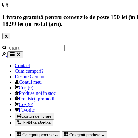
Livrare gratuită pentru comenzile de peste 150 lei (în B
18,99 lei (în restul țării).
Contact
Cum cumperi?
Despre Gemini
Contul meu
Coș
(
0
)
Produse noi în stoc
Preț isteț, promoții
Coș
(
0
)
Favorite
Costuri de livrare
Livrări telefonice
Categorii produse
Categorii produse