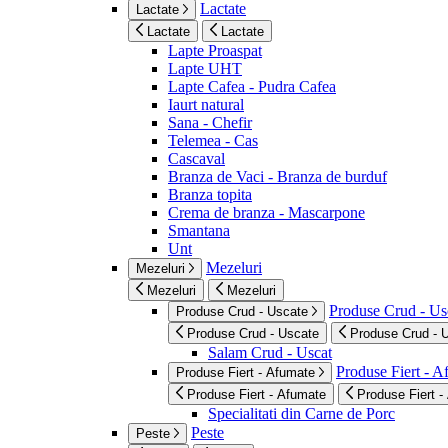
Lactate
Lactate
Lactate
Lactate
Lapte Proaspat
Lapte UHT
Lapte Cafea - Pudra Cafea
Iaurt natural
Sana - Chefir
Telemea - Cas
Cascaval
Branza de Vaci - Branza de burduf
Branza topita
Crema de branza - Mascarpone
Smantana
Unt
Mezeluri
Mezeluri
Mezeluri
Mezeluri
Produse Crud - Us
Produse Crud - Uscate
Produse Crud - Uscate
Produse Crud - 
Salam Crud - Uscat
Produse Fiert - 
Produse Fiert - Afumate
Produse Fiert - Afumate
Produse Fiert -
Specialitati din Carne de Porc
Peste
Peste