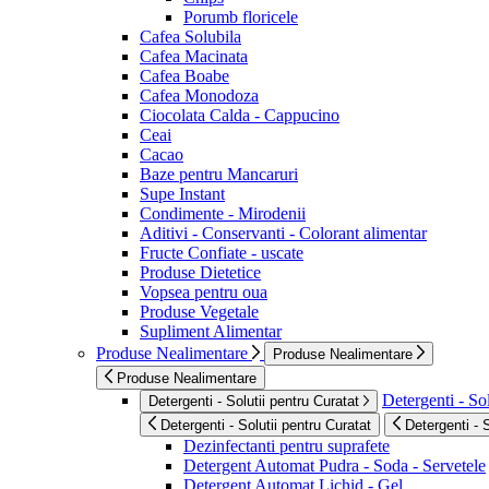
Porumb floricele
Cafea Solubila
Cafea Macinata
Cafea Boabe
Cafea Monodoza
Ciocolata Calda - Cappucino
Ceai
Cacao
Baze pentru Mancaruri
Supe Instant
Condimente - Mirodenii
Aditivi - Conservanti - Colorant alimentar
Fructe Confiate - uscate
Produse Dietetice
Vopsea pentru oua
Produse Vegetale
Supliment Alimentar
Produse Nealimentare
Produse Nealimentare
Produse Nealimentare
Detergenti - Sol
Detergenti - Solutii pentru Curatat
Detergenti - Solutii pentru Curatat
Detergenti - 
Dezinfectanti pentru suprafete
Detergent Automat Pudra - Soda - Servetele
Detergent Automat Lichid - Gel