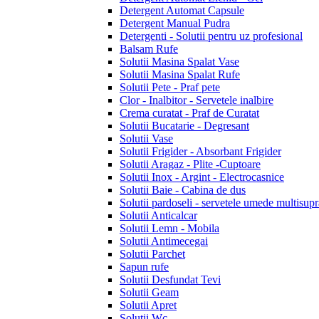
Detergent Automat Capsule
Detergent Manual Pudra
Detergenti - Solutii pentru uz profesional
Balsam Rufe
Solutii Masina Spalat Vase
Solutii Masina Spalat Rufe
Solutii Pete - Praf pete
Clor - Inalbitor - Servetele inalbire
Crema curatat - Praf de Curatat
Solutii Bucatarie - Degresant
Solutii Vase
Solutii Frigider - Absorbant Frigider
Solutii Aragaz - Plite -Cuptoare
Solutii Inox - Argint - Electrocasnice
Solutii Baie - Cabina de dus
Solutii pardoseli - servetele umede multisupr
Solutii Anticalcar
Solutii Lemn - Mobila
Solutii Antimecegai
Solutii Parchet
Sapun rufe
Solutii Desfundat Tevi
Solutii Geam
Solutii Apret
Solutii Wc