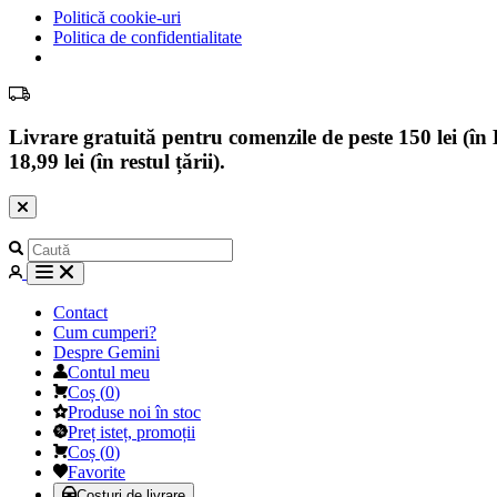
Politică cookie-uri
Politica de confidentialitate
Livrare gratuită pentru comenzile de peste 150 lei (în B
18,99 lei (în restul țării).
Contact
Cum cumperi?
Despre Gemini
Contul meu
Coș
(
0
)
Produse noi în stoc
Preț isteț, promoții
Coș
(
0
)
Favorite
Costuri de livrare