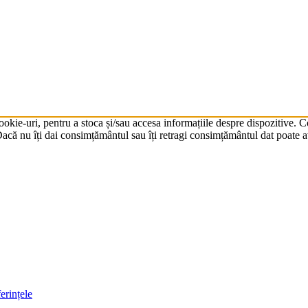
cookie-uri, pentru a stoca și/sau accesa informațiile despre dispozitive.
că nu îți dai consimțământul sau îți retragi consimțământul dat poate av
erințele