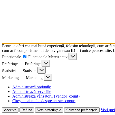
Pentru a oferi cea mai bună experiență, folosim tehnologii, cum ar fi 
cum ar fi comportamentul de navigare sau ID-uri unice pe acest site. Da
Funcționale
Funcționale
Mereu activ
Preferințe
Preferințe
Statistici
Statistici
Marketing
Marketing
Administrează opțiunile
Administrează serviciile
Administrează vânzătorii {vendor_count}
Citește mai multe despre aceste scopuri
Vezi pref
Acceptă
Refuză
Vezi preferințele
Salvează preferințele