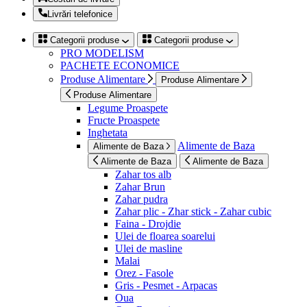
Livrări telefonice
Categorii produse
Categorii produse
PRO MODELISM
PACHETE ECONOMICE
Produse Alimentare
Produse Alimentare
Produse Alimentare
Legume Proaspete
Fructe Proaspete
Inghetata
Alimente de Baza
Alimente de Baza
Alimente de Baza
Alimente de Baza
Zahar tos alb
Zahar Brun
Zahar pudra
Zahar plic - Zhar stick - Zahar cubic
Faina - Drojdie
Ulei de floarea soarelui
Ulei de masline
Malai
Orez - Fasole
Gris - Pesmet - Arpacas
Oua