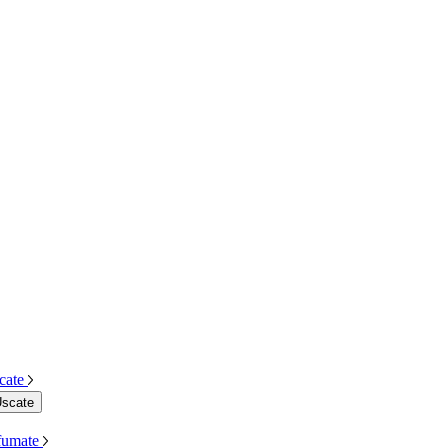
cate
Uscate
Afumate