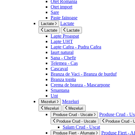
Otet Romania
Otet import
Sare
Paste fainoase
Lactate
Lactate
Lactate
Lactate
Lapte Proaspat
Lapte UHT
Lapte Cafea - Pudra Cafea
Iaurt natural
Sana - Chefir
Telemea - Cas
Cascaval
Branza de Vaci - Branza de burduf
Branza topita
Crema de branza - Mascarpone
Smantana
Unt
Mezeluri
Mezeluri
Mezeluri
Mezeluri
Produse Crud - Us
Produse Crud - Uscate
Produse Crud - Uscate
Produse Crud - 
Salam Crud - Uscat
Produse Fiert - 
Produse Fiert - Afumate