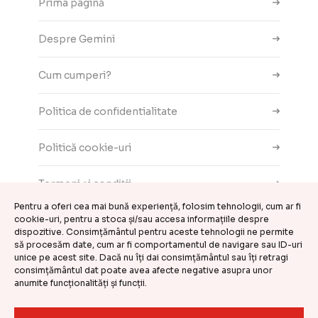
Prima pagină
Despre Gemini
Cum cumperi?
Politica de confidentialitate
Politică cookie-uri
Termeni și condiții
Pentru a oferi cea mai bună experiență, folosim tehnologii, cum ar fi
Contact
cookie-uri, pentru a stoca și/sau accesa informațiile despre
dispozitive. Consimțământul pentru aceste tehnologii ne permite
să procesăm date, cum ar fi comportamentul de navigare sau ID-uri
ANPC
unice pe acest site. Dacă nu îți dai consimțământul sau îți retragi
consimțământul dat poate avea afecte negative asupra unor
anumite funcționalități și funcții.
Setări cookie-uri