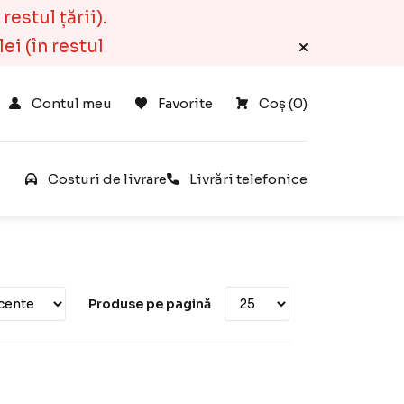
estul țării).
ei (în restul
Contul meu
Favorite
Coș 
(
0
)
e
Costuri de livrare
Livrări telefonice
Produse pe pagină