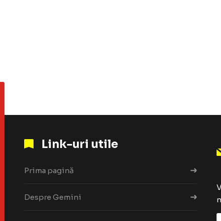
Link-uri utile
Prima pagină
V
Despre Gemini
n