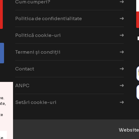
Cum cumperi?
Politica de confidentialitate
Politică cookie-uri
Termeni și condiții
Contact
ANPC
ve.
Setări cookie-uri
te,
te
6
Website 
le