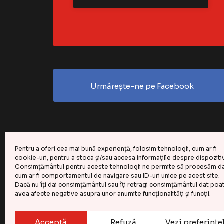
Urmărește-ne pe Facebook
Pentru a oferi cea mai bună experiență, folosim tehnologii, cum ar fi
cookie-uri, pentru a stoca și/sau accesa informațiile despre dispoziti
Consimțământul pentru aceste tehnologii ne permite să procesăm da
cum ar fi comportamentul de navigare sau ID-uri unice pe acest site.
Dacă nu îți dai consimțământul sau îți retragi consimțământul dat poa
avea afecte negative asupra unor anumite funcționalități și funcții.
CASA DE COMENZI GEMINI S.R.L.
202
©
Acceptă
Refuză
Vezi preferințe