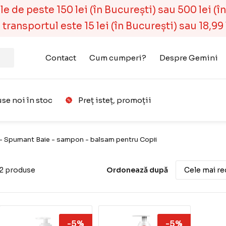
 de peste 150 lei (în București) sau 500 lei (în r
ransportul este 15 lei (în București) sau 18,99 l
Contact
Cum cumperi?
Despre Gemini
se noi în stoc
Preț isteț, promoții
Favorit
 - Spumant Baie - sampon - balsam pentru Copii
2 produse
Ordonează după
-5%
-5%