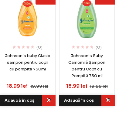
(0)
(0)
Johnson’s baby Clasic
Johnson’s Baby
sampon pentru copii
Camomilă Șampon
cu pompita 750ml
pentru Copii cu
Pompiță 750 ml
18.99 lei
18.99 lei
19.99 lei
19.99 lei
Adaugă în coș
Adaugă în coș