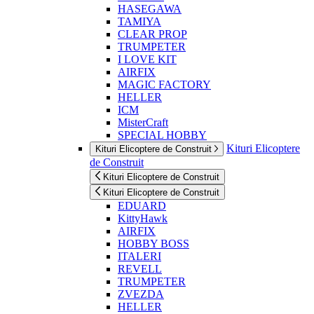
HASEGAWA
TAMIYA
CLEAR PROP
TRUMPETER
I LOVE KIT
AIRFIX
MAGIC FACTORY
HELLER
ICM
MisterCraft
SPECIAL HOBBY
Kituri Elicoptere
Kituri Elicoptere de Construit
de Construit
Kituri Elicoptere de Construit
Kituri Elicoptere de Construit
EDUARD
KittyHawk
AIRFIX
HOBBY BOSS
ITALERI
REVELL
TRUMPETER
ZVEZDA
HELLER