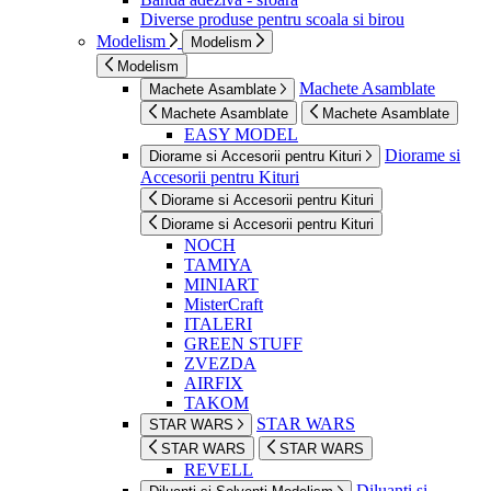
Diverse produse pentru scoala si birou
Modelism
Modelism
Modelism
Machete Asamblate
Machete Asamblate
Machete Asamblate
Machete Asamblate
EASY MODEL
Diorame si
Diorame si Accesorii pentru Kituri
Accesorii pentru Kituri
Diorame si Accesorii pentru Kituri
Diorame si Accesorii pentru Kituri
NOCH
TAMIYA
MINIART
MisterCraft
ITALERI
GREEN STUFF
ZVEZDA
AIRFIX
TAKOM
STAR WARS
STAR WARS
STAR WARS
STAR WARS
REVELL
Diluanti si