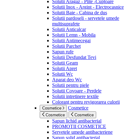
Solutii Aragaz - Plite -Cuptoare
Solutii Inox - Argint - Electrocasnice
Solutii Baie - Cabina de dus
Solutii pardoseli - servetele umede
multisuprafete
Solutii Anticalcar
Solutii Lemn - Mobila
Solutii Antimecegai
Solutii Parchet
Sapun rufe
Solutii Desfundat Tevi
Solutii Geam
Solutii Apret
Solutii Wc
Aparat deo Wc
Solutii pentru piele
Solutii Covoare - Perdele
Solutii intretinere textile
Colorant pentru revigorarea culorii
Cosmetice
Cosmetice
Cosmetice
Cosmetice
Sapun lichid antibacterial
PROMOTII COSMETICE
Servetele umede antibacteriene
Sapun solid antibacterial