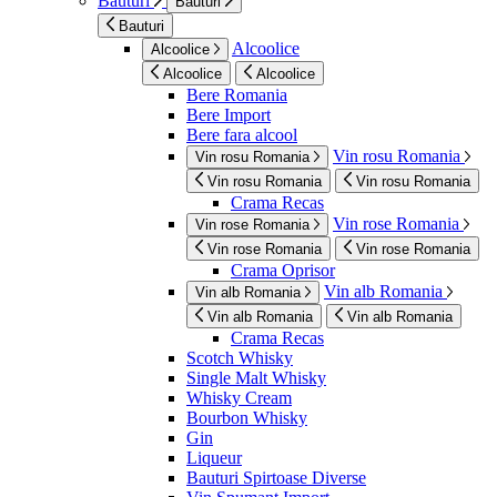
Bauturi
Bauturi
Bauturi
Alcoolice
Alcoolice
Alcoolice
Alcoolice
Bere Romania
Bere Import
Bere fara alcool
Vin rosu Romania
Vin rosu Romania
Vin rosu Romania
Vin rosu Romania
Crama Recas
Vin rose Romania
Vin rose Romania
Vin rose Romania
Vin rose Romania
Crama Oprisor
Vin alb Romania
Vin alb Romania
Vin alb Romania
Vin alb Romania
Crama Recas
Scotch Whisky
Single Malt Whisky
Whisky Cream
Bourbon Whisky
Gin
Liqueur
Bauturi Spirtoase Diverse