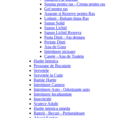
Spuma pentru ras - Crema pentru ras
Gel pentru ras
Aparate si Rezerve pentru Ras
Lotiuni - Balsam dupa Ras
Sapun Solid
Sapun Lichid
Sapun Lichid Rezerva
Pasta Dinti - Ata dentara
Periute Dinti
Apa de Gura
Intretinere picioare
Casete - Apa de Toaleta
Hartie Igienica
Prosoape de Bucatarie
Servetele
Servetele la Cutie
Batiste Hartie
Intretinere Camera
Intretinere Auto - Odorizante auto
Intretinere Incaltaminte
Insecticide
Scutece Adulti
Hartie igienica umeda
Baterii - Becuri - Prelungitoare
Alcool Sanitar