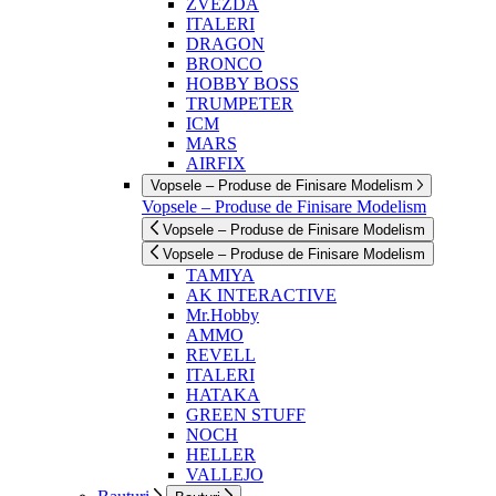
ZVEZDA
ITALERI
DRAGON
BRONCO
HOBBY BOSS
TRUMPETER
ICM
MARS
AIRFIX
Vopsele – Produse de Finisare Modelism
Vopsele – Produse de Finisare Modelism
Vopsele – Produse de Finisare Modelism
Vopsele – Produse de Finisare Modelism
TAMIYA
AK INTERACTIVE
Mr.Hobby
AMMO
REVELL
ITALERI
HATAKA
GREEN STUFF
NOCH
HELLER
VALLEJO