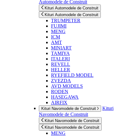
Automodele de Construit
Kituri Automodele de Construit
Kituri Automodele de Construit
TRUMPETER
FUJIMI
MENG
ICM
AMT
MINIART
TAMIYA
ITALERI
REVELL
HELLER
RYEFIELD MODEL
ZVEZDA
AVD MODELS
RODEN
HASEGAWA
AIRFIX
Kituri
Kituri Navomodele de Construit
Navomodele de Construit
Kituri Navomodele de Construit
Kituri Navomodele de Construit
MENG