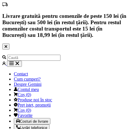
Livrare gratuită pentru comenzile de peste 150 lei (în
București) sau 500 lei (în restul țării). Pentru restul
comenzilor costul transportul este 15 lei (în
București) sau 18,99 lei (în restul țării).
Contact
Cum cumperi?
Despre Gemini
Contul meu
Coș
(
0
)
Produse noi în stoc
Preț isteț, promoții
Coș
(
0
)
Favorite
Costuri de livrare
Livrări telefonice