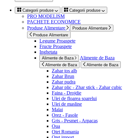
Categorii produse
Categorii produse
PRO MODELISM
PACHETE ECONOMICE
Produse Alimentare
Produse Alimentare
Produse Alimentare
Legume Proaspete
Fructe Proaspete
Inghetata
Alimente de Baza
Alimente de Baza
Alimente de Baza
Alimente de Baza
Zahar tos alb
Zahar Brun
Zahar pudra
Zahar plic - Zhar stick - Zahar cubic
Faina - Drojdie
Ulei de floarea soarelui
Ulei de masline
Malai
Orez - Fasole
Gris - Pesmet - Arpacas
Oua
Otet Romania
Otet import