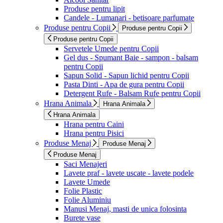
Produse pentru lipit
Candele - Lumanari - betisoare parfumate
Produse pentru Copii
Produse pentru Copii
Produse pentru Copii
Servetele Umede pentru Copii
Gel dus - Spumant Baie - sampon - balsam
pentru Copii
Sapun Solid - Sapun lichid pentru Copii
Pasta Dinti - Apa de gura pentru Copii
Detergent Rufe - Balsam Rufe pentru Copii
Hrana Animala
Hrana Animala
Hrana Animala
Hrana pentru Caini
Hrana pentru Pisici
Produse Menaj
Produse Menaj
Produse Menaj
Saci Menajeri
Lavete praf - lavete uscate - lavete podele
Lavete Umede
Folie Plastic
Folie Aluminiu
Manusi Menaj, masti de unica folosinta
Burete vase