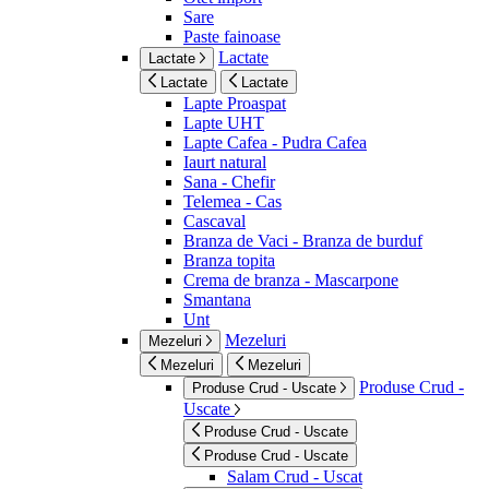
Sare
Paste fainoase
Lactate
Lactate
Lactate
Lactate
Lapte Proaspat
Lapte UHT
Lapte Cafea - Pudra Cafea
Iaurt natural
Sana - Chefir
Telemea - Cas
Cascaval
Branza de Vaci - Branza de burduf
Branza topita
Crema de branza - Mascarpone
Smantana
Unt
Mezeluri
Mezeluri
Mezeluri
Mezeluri
Produse Crud -
Produse Crud - Uscate
Uscate
Produse Crud - Uscate
Produse Crud - Uscate
Salam Crud - Uscat