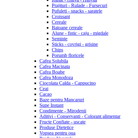
Prajituri - Rulade - Fursecuri
Pufuleti - snacks - saratele
Croissant
Cereale
Batoane cereale
Alune - fistic - caju - migdale
Seminte
Sticks - covrigi - grisine
Chips
Porumb floricele
Cafea Solubila
Cafea Macinata
Cafea Boabe
Cafea Monodoza
Ciocolata Calda - Cappucino
Ceai
Cacao
Baze pentru Mancaruri
Supe Instant
Condimente - Mirodenii
Aditivi - Conservanti - Colorant alimentar
Fructe Confiate - uscate
Produse Dietetice
Vopsea pentru oua