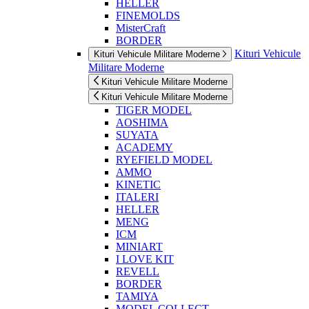
HELLER
FINEMOLDS
MisterCraft
BORDER
Kituri Vehicule
Kituri Vehicule Militare Moderne
Militare Moderne
Kituri Vehicule Militare Moderne
Kituri Vehicule Militare Moderne
TIGER MODEL
AOSHIMA
SUYATA
ACADEMY
RYEFIELD MODEL
AMMO
KINETIC
ITALERI
HELLER
MENG
ICM
MINIART
I LOVE KIT
REVELL
BORDER
TAMIYA
MODEL COLLECT