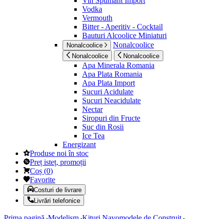
Vin Spumant Import
Vodka
Vermouth
Bitter - Aperitiv - Cocktail
Bauturi Alcoolice Miniaturi
Nonalcoolice
Nonalcoolice
Nonalcoolice
Nonalcoolice
Apa Minerala Romania
Apa Plata Romania
Apa Plata Import
Sucuri Acidulate
Sucuri Neacidulate
Nectar
Siropuri din Fructe
Suc din Rosii
Ice Tea
Energizant
Produse noi în stoc
Preț isteț, promoții
Coș
(
0
)
Favorite
Costuri de livrare
Livrări telefonice
Prima pagină
Modelism
Kituri Navomodele de Construit