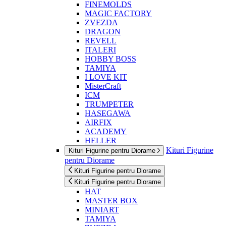
FINEMOLDS
MAGIC FACTORY
ZVEZDA
DRAGON
REVELL
ITALERI
HOBBY BOSS
TAMIYA
I LOVE KIT
MisterCraft
ICM
TRUMPETER
HASEGAWA
AIRFIX
ACADEMY
HELLER
Kituri Figurine
Kituri Figurine pentru Diorame
pentru Diorame
Kituri Figurine pentru Diorame
Kituri Figurine pentru Diorame
HAT
MASTER BOX
MINIART
TAMIYA