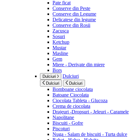
Pate ficat
Conserve din Peste
Conserve din Legume
Delicatese din legume
Conserve din Rosii
Zacusca
Sosuri
Ketchup
Mustar
Masline
Gem
Miere - Derivate din miere
Bors
Dulciuri
Dulciuri
Dulciuri
Dulciuri
Bomboane ciocolata
Batoane Ciocolata
Ciocolata Tableta - Glucoza
Crema de ciocolata
Drajeuri -Dropsuri - Jeleuri - Caramele
Napolitane
Biscuiti - Gofre
Piscoturi
Nuga - Salam de biscuiti - Turta dulce
Rahat - Halva - Halvita