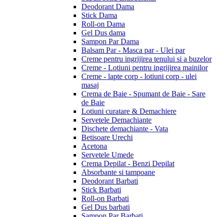
Deodorant Dama
Stick Dama
Roll-on Dama
Gel Dus dama
Sampon Par Dama
Balsam Par - Masca par - Ulei par
Creme pentru ingrijirea tenului si a buzelor
Creme - Lotiuni pentru ingrijirea mainilor
Creme - lapte corp - lotiuni corp - ulei
masaj
Crema de Baie - Spumant de Baie - Sare
de Baie
Lotiuni curatare & Demachiere
Servetele Demachiante
Dischete demachiante - Vata
Betisoare Urechi
Acetona
Servetele Umede
Crema Depilat - Benzi Depilat
Absorbante si tampoane
Deodorant Barbati
Stick Barbati
Roll-on Barbati
Gel Dus barbati
Sampon Par Barbati