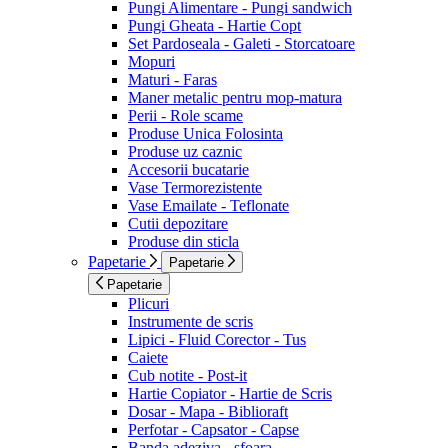
Pungi Alimentare - Pungi sandwich
Pungi Gheata - Hartie Copt
Set Pardoseala - Galeti - Storcatoare
Mopuri
Maturi - Faras
Maner metalic pentru mop-matura
Perii - Role scame
Produse Unica Folosinta
Produse uz caznic
Accesorii bucatarie
Vase Termorezistente
Vase Emailate - Teflonate
Cutii depozitare
Produse din sticla
Papetarie
Papetarie
Papetarie
Plicuri
Instrumente de scris
Lipici - Fluid Corector - Tus
Caiete
Cub notite - Post-it
Hartie Copiator - Hartie de Scris
Dosar - Mapa - Biblioraft
Perfotar - Capsator - Capse
Banda adeziva - sfoara