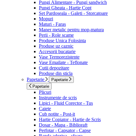
Pungi Alimentare - Pungi sandwich
Pungi Gheata - Hartie Copt
Set Pardoseala - Galeti - Storcatoare
Mopuri
Maturi - Faras
Maner metalic pentru mop-matura
Perii - Role scame
Produse Unica Folosinta
Produse uz caznic
Accesorii bucatarie
Vase Termorezistente
Vase Emailate - Teflonate
Cutii depozitare
Produse din sticla
Papetarie
Papetarie
Papetarie
Plicuri
Instrumente de scris
Lipici - Fluid Corector - Tus
Caiete
Cub notite - Post-it
Hartie Copiator - Hartie de Scris
Dosar - Mapa - Biblioraft
Perfotar - Capsator - Capse
Banda adeziva - sfoara