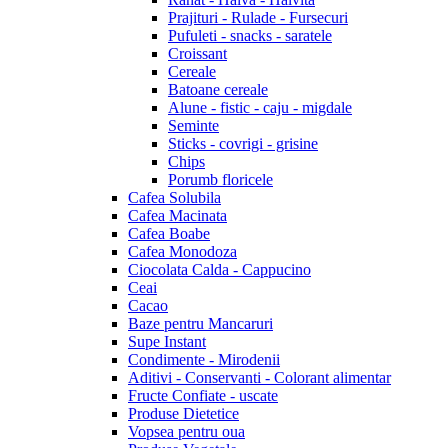
Prajituri - Rulade - Fursecuri
Pufuleti - snacks - saratele
Croissant
Cereale
Batoane cereale
Alune - fistic - caju - migdale
Seminte
Sticks - covrigi - grisine
Chips
Porumb floricele
Cafea Solubila
Cafea Macinata
Cafea Boabe
Cafea Monodoza
Ciocolata Calda - Cappucino
Ceai
Cacao
Baze pentru Mancaruri
Supe Instant
Condimente - Mirodenii
Aditivi - Conservanti - Colorant alimentar
Fructe Confiate - uscate
Produse Dietetice
Vopsea pentru oua