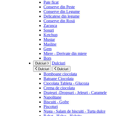
Pate ficat
Conserve din Peste
Conserve din Legume
Delicatese din legume
Conserve din Rosii
Zacusca
Sosuri
Ketchup
Mustar
Masline
Gem
Miere - Derivate din miere
Bors
Dulciuri
Dulciuri
Dulciuri
Dulciuri
Bomboane ciocolata
Batoane Ciocolata
Ciocolata Tableta - Glucoza
Crema de ciocolata
Drajeuri -Dropsuri - Jeleuri - Caramele
Napolitane
Biscuiti - Gofre
Piscoturi
Nuga - Salam de biscuiti - Turta dulce
Rahat - Halva - Halvita