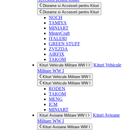
Diorame si Accesorii pentru Kituri
Diorame si Accesorii pentru Kituri
NOCH
TAMIYA
MINIART
MisterCraft
ITALERI
GREEN STUFF
ZVEZDA
AIRFIX
TAKOM
Kituri Vehicule
Kituri Vehicule Militare WW I
Militare WW I
Kituri Vehicule Militare WW I
Kituri Vehicule Militare WW I
RODEN
TAKOM
MENG
ICM
MINIART
Kituri Avioane
Kituri Avioane Militare WW I
Militare WW I
Kituri Avioane Militare WW I