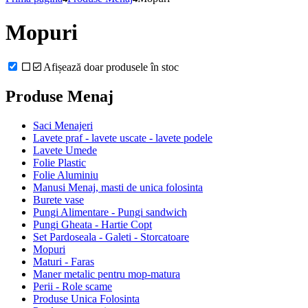
Mopuri
Afișează doar produsele în stoc
Produse Menaj
Saci Menajeri
Lavete praf - lavete uscate - lavete podele
Lavete Umede
Folie Plastic
Folie Aluminiu
Manusi Menaj, masti de unica folosinta
Burete vase
Pungi Alimentare - Pungi sandwich
Pungi Gheata - Hartie Copt
Set Pardoseala - Galeti - Storcatoare
Mopuri
Maturi - Faras
Maner metalic pentru mop-matura
Perii - Role scame
Produse Unica Folosinta