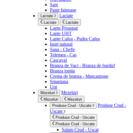
Sare
Paste fainoase
Lactate
Lactate
Lactate
Lactate
Lapte Proaspat
Lapte UHT
Lapte Cafea - Pudra Cafea
Iaurt natural
Sana - Chefir
Telemea - Cas
Cascaval
Branza de Vaci - Branza de burduf
Branza topita
Crema de branza - Mascarpone
Smantana
Unt
Mezeluri
Mezeluri
Mezeluri
Mezeluri
Produse Crud -
Produse Crud - Uscate
Uscate
Produse Crud - Uscate
Produse Crud - Uscate
Salam Crud - Uscat