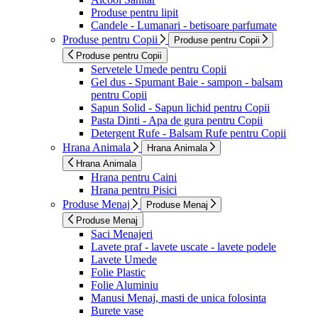
Produse pentru lipit
Candele - Lumanari - betisoare parfumate
Produse pentru Copii
Produse pentru Copii
Produse pentru Copii
Servetele Umede pentru Copii
Gel dus - Spumant Baie - sampon - balsam
pentru Copii
Sapun Solid - Sapun lichid pentru Copii
Pasta Dinti - Apa de gura pentru Copii
Detergent Rufe - Balsam Rufe pentru Copii
Hrana Animala
Hrana Animala
Hrana Animala
Hrana pentru Caini
Hrana pentru Pisici
Produse Menaj
Produse Menaj
Produse Menaj
Saci Menajeri
Lavete praf - lavete uscate - lavete podele
Lavete Umede
Folie Plastic
Folie Aluminiu
Manusi Menaj, masti de unica folosinta
Burete vase