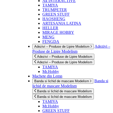
Ak INTERACTIVE
TAMIYA
TRUMPETER
GREEN STUFF
HAOSHENG
ARTESANIA LATINA
HELLER
MIRAGE HOBBY
MENG
FENGDA
Adezivi –
Adezivi – Produse de Lipire Modelism
Produse de Lipire Modelism
Adezivi – Produse de Lipire Modelism
Adezivi – Produse de Lipire Modelism
TAMIYA
Mr.Hobby
Machete din Lemn
Banda si
Banda si lichid de mascare Modelism
lichid de mascare Modelism
Banda si lichid de mascare Modelism
Banda si lichid de mascare Modelism
TAMIYA
Mr.Hobby
GREEN STUFF