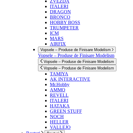
ZVEZDA
ITALERI
DRAGON
BRONCO
HOBBY BOSS
TRUMPETER
ICM
MARS
AIRFIX
Vopsele – Produse de Finisare Modelism
Vopsele – Produse de Finisare Modelism
Vopsele – Produse de Finisare Modelism
Vopsele – Produse de Finisare Modelism
TAMIYA
AK INTERACTIVE
Mr.Hobby
AMMO
REVELL
ITALERI
HATAKA
GREEN STUFF
NOCH
HELLER
VALLEJO