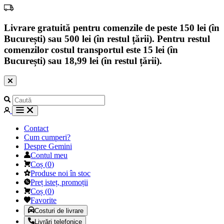
Livrare gratuită pentru comenzile de peste 150 lei (în
București) sau 500 lei (în restul țării). Pentru restul
comenzilor costul transportul este 15 lei (în
București) sau 18,99 lei (în restul țării).
Contact
Cum cumperi?
Despre Gemini
Contul meu
Coș
(
0
)
Produse noi în stoc
Preț isteț, promoții
Coș
(
0
)
Favorite
Costuri de livrare
Livrări telefonice