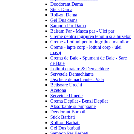
Deodorant Dama
Stick Dama
Roll-on Dama
Gel Dus dama
Sampon Par Dama
Balsam Par - Masca par - Ulei par
Creme pentru ingrijirea tenului si a buzelor
Creme - Lotiuni pentru ingrijirea mainilor
Creme - lapte corp - lotiuni corp - ulei
masaj
Crema de Baie - Spumant de Baie - Sare
de Baie
Lotiuni curatare & Demachiere
Servetele Demachiante
Dischete demachiante - Vata
Betisoare Urechi
Acetona
Servetele Umede
Crema Depilat - Benzi Depilat
Absorbante si tampoane
Deodorant Barbati
Stick Barbati
Roll-on Barbati
Gel Dus barbati
Sampon Par Barbati