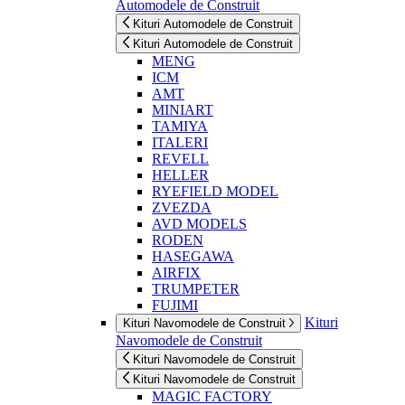
Automodele de Construit
Kituri Automodele de Construit
Kituri Automodele de Construit
MENG
ICM
AMT
MINIART
TAMIYA
ITALERI
REVELL
HELLER
RYEFIELD MODEL
ZVEZDA
AVD MODELS
RODEN
HASEGAWA
AIRFIX
TRUMPETER
FUJIMI
Kituri
Kituri Navomodele de Construit
Navomodele de Construit
Kituri Navomodele de Construit
Kituri Navomodele de Construit
MAGIC FACTORY