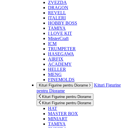
ZVEZDA
DRAGON
REVELL
ITALERI
HOBBY BOSS
TAMIYA
I LOVE KIT
MisterCraft
ICM
TRUMPETER
HASEGAWA
AIRFIX
ACADEMY
HELLER
MENG
FINEMOLDS
Kituri Figurine
Kituri Figurine pentru Diorame
pentru Diorame
Kituri Figurine pentru Diorame
Kituri Figurine pentru Diorame
HAT
MASTER BOX
MINIART
TAMIYA