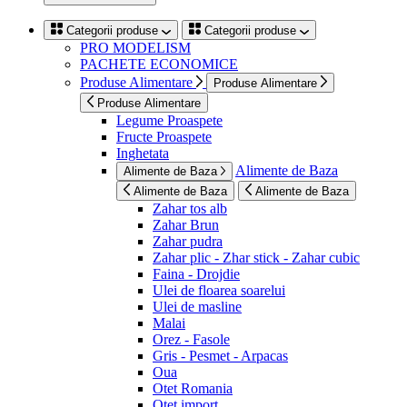
Categorii produse
Categorii produse
PRO MODELISM
PACHETE ECONOMICE
Produse Alimentare
Produse Alimentare
Produse Alimentare
Legume Proaspete
Fructe Proaspete
Inghetata
Alimente de Baza
Alimente de Baza
Alimente de Baza
Alimente de Baza
Zahar tos alb
Zahar Brun
Zahar pudra
Zahar plic - Zhar stick - Zahar cubic
Faina - Drojdie
Ulei de floarea soarelui
Ulei de masline
Malai
Orez - Fasole
Gris - Pesmet - Arpacas
Oua
Otet Romania
Otet import