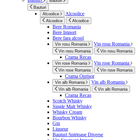
Bauturi
Bauturi
Bauturi
Alcoolice
Alcoolice
Alcoolice
Alcoolice
Bere Romania
Bere Import
Bere fara alcool
Vin rosu Romania
Vin rosu Romania
Vin rosu Romania
Vin rosu Romania
Crama Recas
Vin rose Romania
Vin rose Romania
Vin rose Romania
Vin rose Romania
Crama Oprisor
Vin alb Romania
Vin alb Romania
Vin alb Romania
Vin alb Romania
Crama Recas
Scotch Whisky
Single Malt Whisky
Whisky Cream
Bourbon Whisky
Gin
Liqueur
Bauturi Spirtoase Diverse