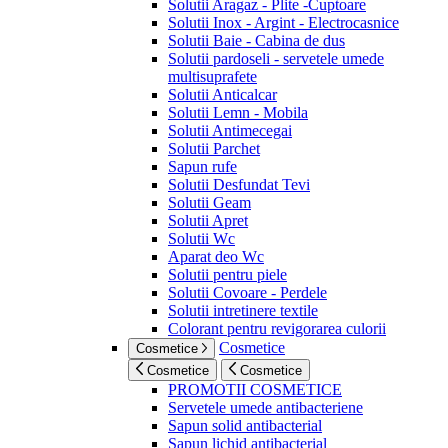
Solutii Aragaz - Plite -Cuptoare
Solutii Inox - Argint - Electrocasnice
Solutii Baie - Cabina de dus
Solutii pardoseli - servetele umede
multisuprafete
Solutii Anticalcar
Solutii Lemn - Mobila
Solutii Antimecegai
Solutii Parchet
Sapun rufe
Solutii Desfundat Tevi
Solutii Geam
Solutii Apret
Solutii Wc
Aparat deo Wc
Solutii pentru piele
Solutii Covoare - Perdele
Solutii intretinere textile
Colorant pentru revigorarea culorii
Cosmetice
Cosmetice
Cosmetice
Cosmetice
PROMOTII COSMETICE
Servetele umede antibacteriene
Sapun solid antibacterial
Sapun lichid antibacterial