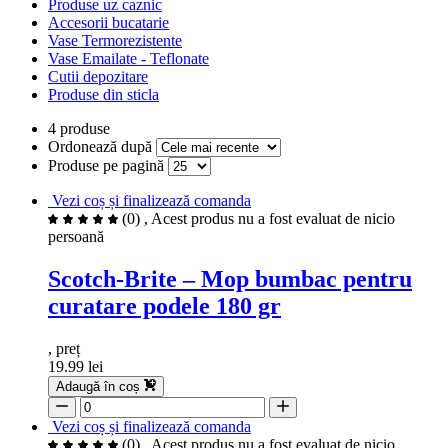
Produse uz caznic
Accesorii bucatarie
Vase Termorezistente
Vase Emailate - Teflonate
Cutii depozitare
Produse din sticla
4 produse
Ordonează după
Produse pe pagină
Vezi coș și finalizează comanda
(0)
, Acest produs nu a fost evaluat de nicio
persoană
Scotch-Brite – Mop bumbac pentru
curatare podele 180 gr
, preț
19.99 lei
Adaugă în coș
Vezi coș și finalizează comanda
(0)
, Acest produs nu a fost evaluat de nicio