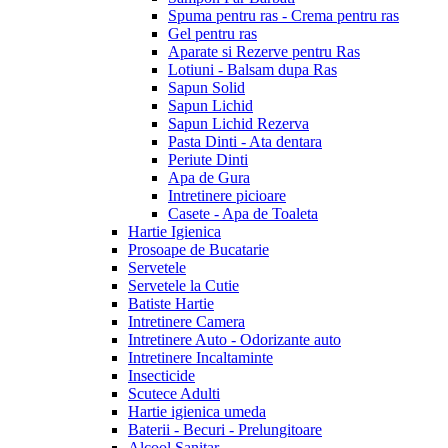
Spuma pentru ras - Crema pentru ras
Gel pentru ras
Aparate si Rezerve pentru Ras
Lotiuni - Balsam dupa Ras
Sapun Solid
Sapun Lichid
Sapun Lichid Rezerva
Pasta Dinti - Ata dentara
Periute Dinti
Apa de Gura
Intretinere picioare
Casete - Apa de Toaleta
Hartie Igienica
Prosoape de Bucatarie
Servetele
Servetele la Cutie
Batiste Hartie
Intretinere Camera
Intretinere Auto - Odorizante auto
Intretinere Incaltaminte
Insecticide
Scutece Adulti
Hartie igienica umeda
Baterii - Becuri - Prelungitoare
Alcool Sanitar