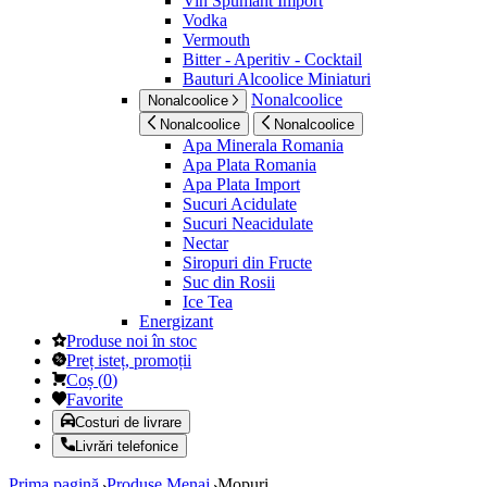
Vin Spumant Import
Vodka
Vermouth
Bitter - Aperitiv - Cocktail
Bauturi Alcoolice Miniaturi
Nonalcoolice
Nonalcoolice
Nonalcoolice
Nonalcoolice
Apa Minerala Romania
Apa Plata Romania
Apa Plata Import
Sucuri Acidulate
Sucuri Neacidulate
Nectar
Siropuri din Fructe
Suc din Rosii
Ice Tea
Energizant
Produse noi în stoc
Preț isteț, promoții
Coș
(
0
)
Favorite
Costuri de livrare
Livrări telefonice
Prima pagină
Produse Menaj
Mopuri