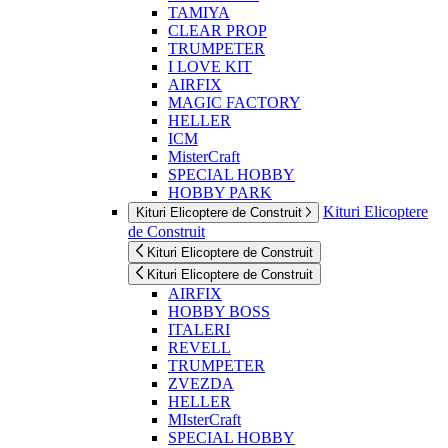
TAMIYA
CLEAR PROP
TRUMPETER
I LOVE KIT
AIRFIX
MAGIC FACTORY
HELLER
ICM
MisterCraft
SPECIAL HOBBY
HOBBY PARK
Kituri Elicoptere
Kituri Elicoptere de Construit
de Construit
Kituri Elicoptere de Construit
Kituri Elicoptere de Construit
AIRFIX
HOBBY BOSS
ITALERI
REVELL
TRUMPETER
ZVEZDA
HELLER
MIsterCraft
SPECIAL HOBBY