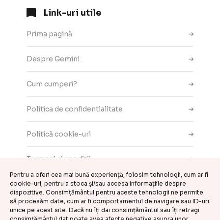
Link-uri utile
Prima pagină
Despre Gemini
Cum cumperi?
Politica de confidentialitate
Politică cookie-uri
Termeni și condiții
Pentru a oferi cea mai bună experiență, folosim tehnologii, cum ar fi
cookie-uri, pentru a stoca și/sau accesa informațiile despre
Contact
dispozitive. Consimțământul pentru aceste tehnologii ne permite
să procesăm date, cum ar fi comportamentul de navigare sau ID-uri
ANPC
unice pe acest site. Dacă nu îți dai consimțământul sau îți retragi
consimțământul dat poate avea afecte negative asupra unor