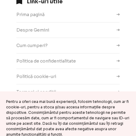
Link-uri utile
Prima pagină
Despre Gemini
Cum cumperi?
Politica de confidentialitate
Politică cookie-uri
Termeni și condiții
Pentru a oferi cea mai bună experiență, folosim tehnologii, cum ar fi
Contact
cookie-uri, pentru a stoca și/sau accesa informațiile despre
dispozitive. Consimțământul pentru aceste tehnologii ne permite
să procesăm date, cum ar fi comportamentul de navigare sau ID-uri
ANPC
unice pe acest site. Dacă nu îți dai consimțământul sau îți retragi
consimțământul dat poate avea afecte negative asupra unor
anumite funcționalități și funcții.