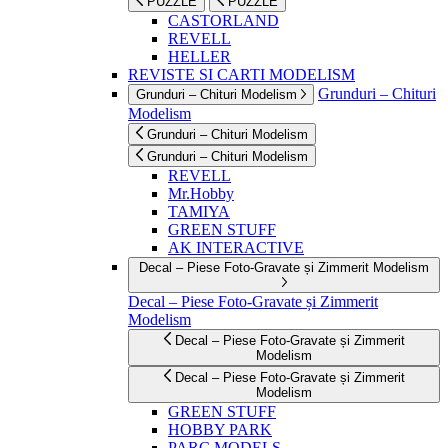
PUZZLE
PUZZLE
CASTORLAND
REVELL
HELLER
REVISTE SI CARTI MODELISM
Grunduri – Chituri
Grunduri – Chituri Modelism
Modelism
Grunduri – Chituri Modelism
Grunduri – Chituri Modelism
REVELL
Mr.Hobby
TAMIYA
GREEN STUFF
AK INTERACTIVE
Decal – Piese Foto-Gravate și Zimmerit Modelism
Decal – Piese Foto-Gravate și Zimmerit
Modelism
Decal – Piese Foto-Gravate și Zimmerit
Modelism
Decal – Piese Foto-Gravate și Zimmerit
Modelism
GREEN STUFF
HOBBY PARK
PARC MODELS