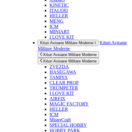
KINETIC
ITALERI
HELLER
MENG
ICM
MINIART
I LOVE KIT
Kituri Avioane
Kituri Avioane Militare Moderne
Militare Moderne
Kituri Avioane Militare Moderne
Kituri Avioane Militare Moderne
ZVEZDA
HASEGAWA
TAMIYA
CLEAR PROP
TRUMPETER
I LOVE KIT
AIRFIX
MAGIC FACTORY
HELLER
ICM
MisterCraft
SPECIAL HOBBY
HOBBY PARK