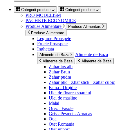
Categorii produse
Categorii produse
PRO MODELISM
PACHETE ECONOMICE
Produse Alimentare
Produse Alimentare
Produse Alimentare
Legume Proaspete
Fructe Proaspete
Inghetata
Alimente de Baza
Alimente de Baza
Alimente de Baza
Alimente de Baza
Zahar tos alb
Zahar Brun
Zahar pudra
Zahar plic - Zhar stick - Zahar cubic
Faina - Drojdie
Ulei de floarea soarelui
Ulei de masline
Malai
Orez - Fasole
Gris - Pesmet - Arpacas
Oua
Otet Romania
Otet import