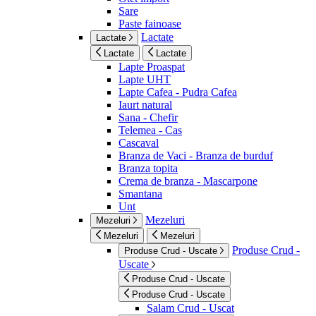
Sare
Paste fainoase
Lactate
Lactate
Lactate
Lactate
Lapte Proaspat
Lapte UHT
Lapte Cafea - Pudra Cafea
Iaurt natural
Sana - Chefir
Telemea - Cas
Cascaval
Branza de Vaci - Branza de burduf
Branza topita
Crema de branza - Mascarpone
Smantana
Unt
Mezeluri
Mezeluri
Mezeluri
Mezeluri
Produse Crud -
Produse Crud - Uscate
Uscate
Produse Crud - Uscate
Produse Crud - Uscate
Salam Crud - Uscat