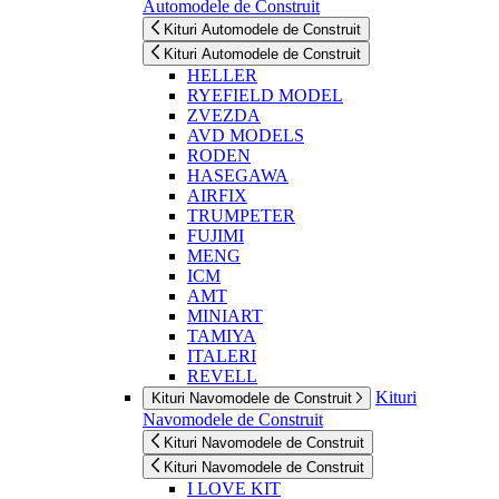
Automodele de Construit
Kituri Automodele de Construit
Kituri Automodele de Construit
HELLER
RYEFIELD MODEL
ZVEZDA
AVD MODELS
RODEN
HASEGAWA
AIRFIX
TRUMPETER
FUJIMI
MENG
ICM
AMT
MINIART
TAMIYA
ITALERI
REVELL
Kituri
Kituri Navomodele de Construit
Navomodele de Construit
Kituri Navomodele de Construit
Kituri Navomodele de Construit
I LOVE KIT