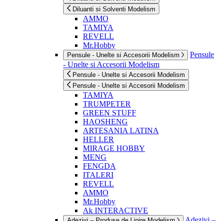
Diluanti si Solventi Modelism
AMMO
TAMIYA
REVELL
Mr.Hobby
Pensule
Pensule - Unelte si Accesorii Modelism
- Unelte si Accesorii Modelism
Pensule - Unelte si Accesorii Modelism
Pensule - Unelte si Accesorii Modelism
TAMIYA
TRUMPETER
GREEN STUFF
HAOSHENG
ARTESANIA LATINA
HELLER
MIRAGE HOBBY
MENG
FENGDA
ITALERI
REVELL
AMMO
Mr.Hobby
Ak INTERACTIVE
Adezivi –
Adezivi – Produse de Lipire Modelism