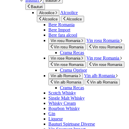
Bauturi
Bauturi
Bauturi
Alcoolice
Alcoolice
Alcoolice
Alcoolice
Bere Romania
Bere Import
Bere fara alcool
Vin rosu Romania
Vin rosu Romania
Vin rosu Romania
Vin rosu Romania
Crama Recas
Vin rose Romania
Vin rose Romania
Vin rose Romania
Vin rose Romania
Crama Oprisor
Vin alb Romania
Vin alb Romania
Vin alb Romania
Vin alb Romania
Crama Recas
Scotch Whisky
Single Malt Whisky
Whisky Cream
Bourbon Whisky
Gin
Liqueur
Bauturi Spirtoase Diverse