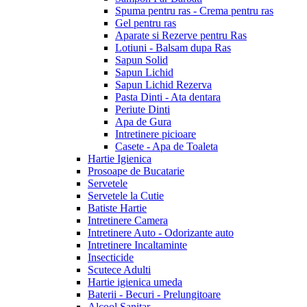
Spuma pentru ras - Crema pentru ras
Gel pentru ras
Aparate si Rezerve pentru Ras
Lotiuni - Balsam dupa Ras
Sapun Solid
Sapun Lichid
Sapun Lichid Rezerva
Pasta Dinti - Ata dentara
Periute Dinti
Apa de Gura
Intretinere picioare
Casete - Apa de Toaleta
Hartie Igienica
Prosoape de Bucatarie
Servetele
Servetele la Cutie
Batiste Hartie
Intretinere Camera
Intretinere Auto - Odorizante auto
Intretinere Incaltaminte
Insecticide
Scutece Adulti
Hartie igienica umeda
Baterii - Becuri - Prelungitoare
Alcool Sanitar