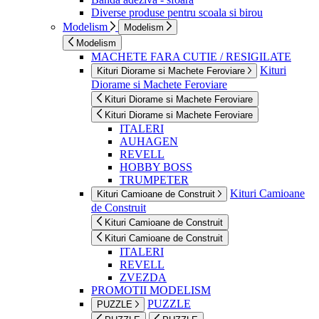
Diverse produse pentru scoala si birou
Modelism
Modelism
Modelism
MACHETE FARA CUTIE / RESIGILATE
Kituri
Kituri Diorame si Machete Feroviare
Diorame si Machete Feroviare
Kituri Diorame si Machete Feroviare
Kituri Diorame si Machete Feroviare
ITALERI
AUHAGEN
REVELL
HOBBY BOSS
TRUMPETER
Kituri Camioane
Kituri Camioane de Construit
de Construit
Kituri Camioane de Construit
Kituri Camioane de Construit
ITALERI
REVELL
ZVEZDA
PROMOTII MODELISM
PUZZLE
PUZZLE