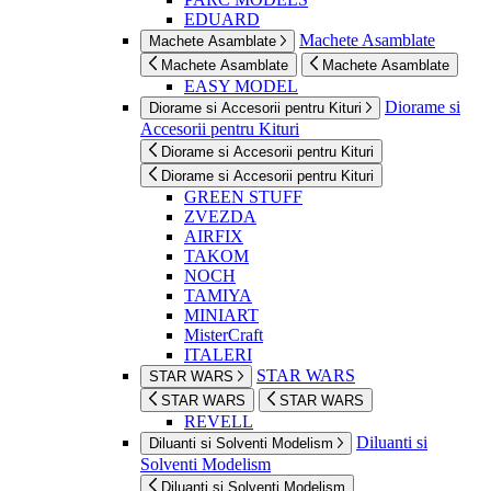
EDUARD
Machete Asamblate
Machete Asamblate
Machete Asamblate
Machete Asamblate
EASY MODEL
Diorame si
Diorame si Accesorii pentru Kituri
Accesorii pentru Kituri
Diorame si Accesorii pentru Kituri
Diorame si Accesorii pentru Kituri
GREEN STUFF
ZVEZDA
AIRFIX
TAKOM
NOCH
TAMIYA
MINIART
MisterCraft
ITALERI
STAR WARS
STAR WARS
STAR WARS
STAR WARS
REVELL
Diluanti si
Diluanti si Solventi Modelism
Solventi Modelism
Diluanti si Solventi Modelism