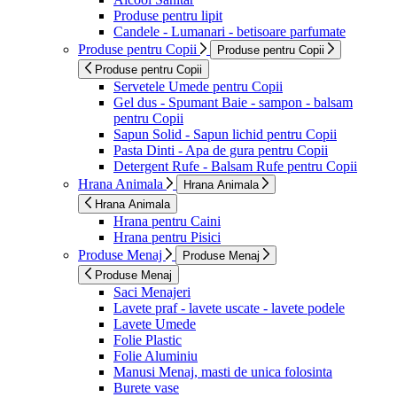
Produse pentru lipit
Candele - Lumanari - betisoare parfumate
Produse pentru Copii
Produse pentru Copii
Produse pentru Copii
Servetele Umede pentru Copii
Gel dus - Spumant Baie - sampon - balsam
pentru Copii
Sapun Solid - Sapun lichid pentru Copii
Pasta Dinti - Apa de gura pentru Copii
Detergent Rufe - Balsam Rufe pentru Copii
Hrana Animala
Hrana Animala
Hrana Animala
Hrana pentru Caini
Hrana pentru Pisici
Produse Menaj
Produse Menaj
Produse Menaj
Saci Menajeri
Lavete praf - lavete uscate - lavete podele
Lavete Umede
Folie Plastic
Folie Aluminiu
Manusi Menaj, masti de unica folosinta
Burete vase