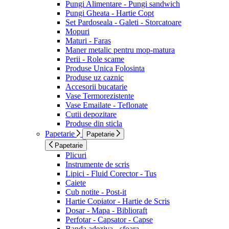
Pungi Alimentare - Pungi sandwich
Pungi Gheata - Hartie Copt
Set Pardoseala - Galeti - Storcatoare
Mopuri
Maturi - Faras
Maner metalic pentru mop-matura
Perii - Role scame
Produse Unica Folosinta
Produse uz caznic
Accesorii bucatarie
Vase Termorezistente
Vase Emailate - Teflonate
Cutii depozitare
Produse din sticla
Papetarie
Papetarie
Papetarie
Plicuri
Instrumente de scris
Lipici - Fluid Corector - Tus
Caiete
Cub notite - Post-it
Hartie Copiator - Hartie de Scris
Dosar - Mapa - Biblioraft
Perfotar - Capsator - Capse
Banda adeziva - sfoara