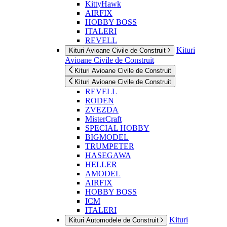
KittyHawk
AIRFIX
HOBBY BOSS
ITALERI
REVELL
Kituri
Kituri Avioane Civile de Construit
Avioane Civile de Construit
Kituri Avioane Civile de Construit
Kituri Avioane Civile de Construit
REVELL
RODEN
ZVEZDA
MisterCraft
SPECIAL HOBBY
BIGMODEL
TRUMPETER
HASEGAWA
HELLER
AMODEL
AIRFIX
HOBBY BOSS
ICM
ITALERI
Kituri
Kituri Automodele de Construit