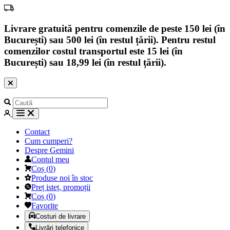
Livrare gratuită pentru comenzile de peste 150 lei (în
București) sau 500 lei (în restul țării). Pentru restul
comenzilor costul transportul este 15 lei (în
București) sau 18,99 lei (în restul țării).
Contact
Cum cumperi?
Despre Gemini
Contul meu
Coș
(
0
)
Produse noi în stoc
Preț isteț, promoții
Coș
(
0
)
Favorite
Costuri de livrare
Livrări telefonice