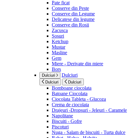
Pate ficat
Conserve din Peste
Conserve din Legume
Delicatese din legume
Conserve din Rosii
Zacusca
Sosuri
Ketchup
Mustar
Masline
Gem
Miere - Derivate din miere
Bors
Dulciuri
Dulciuri
Dulciuri
Dulciuri
Bomboane ciocolata
Batoane Ciocolata
Ciocolata Tableta - Glucoza
Crema de ciocolata
Drajeuri -Dropsuri - Jeleuri - Caramele
Napolitane
Biscuiti - Gofre
Piscoturi
Nuga - Salam de biscuiti - Turta dulce
Rahat - Halva - Halvita