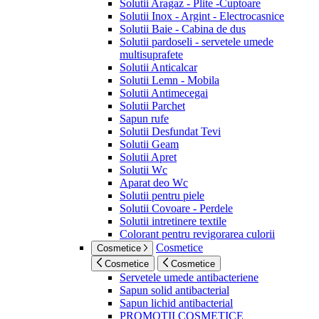
Solutii Aragaz - Plite -Cuptoare
Solutii Inox - Argint - Electrocasnice
Solutii Baie - Cabina de dus
Solutii pardoseli - servetele umede
multisuprafete
Solutii Anticalcar
Solutii Lemn - Mobila
Solutii Antimecegai
Solutii Parchet
Sapun rufe
Solutii Desfundat Tevi
Solutii Geam
Solutii Apret
Solutii Wc
Aparat deo Wc
Solutii pentru piele
Solutii Covoare - Perdele
Solutii intretinere textile
Colorant pentru revigorarea culorii
Cosmetice
Cosmetice
Cosmetice
Cosmetice
Servetele umede antibacteriene
Sapun solid antibacterial
Sapun lichid antibacterial
PROMOTII COSMETICE