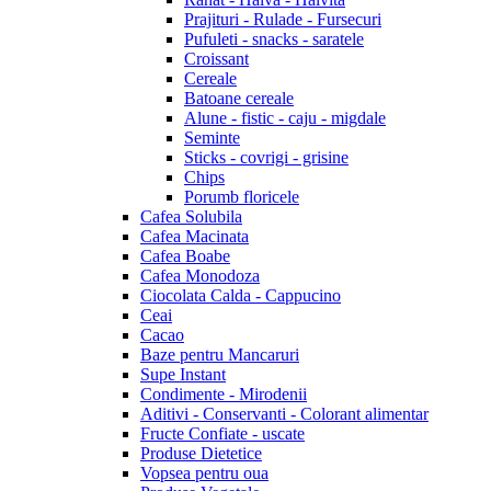
Prajituri - Rulade - Fursecuri
Pufuleti - snacks - saratele
Croissant
Cereale
Batoane cereale
Alune - fistic - caju - migdale
Seminte
Sticks - covrigi - grisine
Chips
Porumb floricele
Cafea Solubila
Cafea Macinata
Cafea Boabe
Cafea Monodoza
Ciocolata Calda - Cappucino
Ceai
Cacao
Baze pentru Mancaruri
Supe Instant
Condimente - Mirodenii
Aditivi - Conservanti - Colorant alimentar
Fructe Confiate - uscate
Produse Dietetice
Vopsea pentru oua