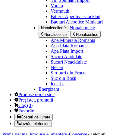
Vin Spumant Import
Vodka
Vermouth
Bitter - Aperitiv - Cocktail
Bauturi Alcoolice Miniaturi
Nonalcoolice
Nonalcoolice
Nonalcoolice
Nonalcoolice
Apa Minerala Romania
Apa Plata Romania
Apa Plata Import
Sucuri Acidulate
Sucuri Neacidulate
Nectar
Siropuri din Fructe
Suc din Rosii
Ice Tea
Energizant
Produse noi în stoc
Preț isteț, promoții
Coș
(
0
)
Favorite
Costuri de livrare
Livrări telefonice
Prima pagină
Produse Alimentare
Conserve
Ketchup