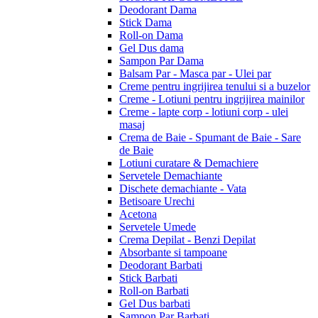
Deodorant Dama
Stick Dama
Roll-on Dama
Gel Dus dama
Sampon Par Dama
Balsam Par - Masca par - Ulei par
Creme pentru ingrijirea tenului si a buzelor
Creme - Lotiuni pentru ingrijirea mainilor
Creme - lapte corp - lotiuni corp - ulei
masaj
Crema de Baie - Spumant de Baie - Sare
de Baie
Lotiuni curatare & Demachiere
Servetele Demachiante
Dischete demachiante - Vata
Betisoare Urechi
Acetona
Servetele Umede
Crema Depilat - Benzi Depilat
Absorbante si tampoane
Deodorant Barbati
Stick Barbati
Roll-on Barbati
Gel Dus barbati
Sampon Par Barbati