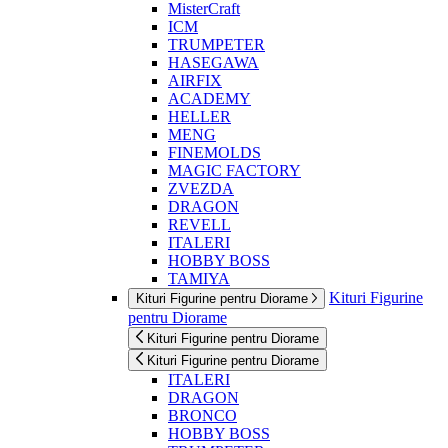
MisterCraft
ICM
TRUMPETER
HASEGAWA
AIRFIX
ACADEMY
HELLER
MENG
FINEMOLDS
MAGIC FACTORY
ZVEZDA
DRAGON
REVELL
ITALERI
HOBBY BOSS
TAMIYA
Kituri Figurine
Kituri Figurine pentru Diorame
pentru Diorame
Kituri Figurine pentru Diorame
Kituri Figurine pentru Diorame
ITALERI
DRAGON
BRONCO
HOBBY BOSS