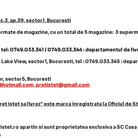
sc.3, ap.39, sector1, Bucuresti
ormate de magazine, cu un total de 5 magazine: 3 superm
i, tel: 0749.033.341 / 0749.033.344 : departamentul de liv
Lake View, sector1, Bucuresti, tel : 0749.033.345 : depart
r, sector5, Bucuresti
@hotmail.com, pretistet@gmail.com
tet sa livrez” este marca inregistrata la Oficiul de Sta
istet.ro apartin si sunt proprietatea exclusiva a SC Cas
a