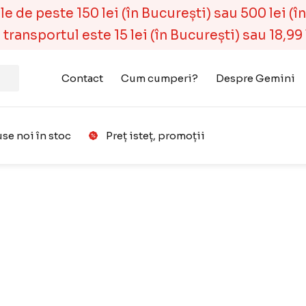
 de peste 150 lei (în București) sau 500 lei (în r
ransportul este 15 lei (în București) sau 18,99 l
Contact
Cum cumperi?
Despre Gemini
se noi în stoc
Preț isteț, promoții
Favorit