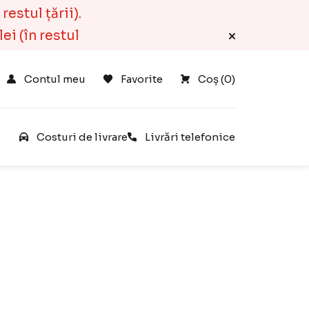
estul țării).
ei (în restul
Contul meu
Favorite
Coș 
(
0
)
e
Costuri de livrare
Livrări telefonice