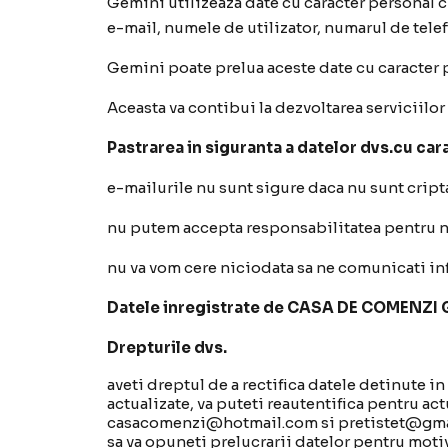
Gemini utilizeaza date cu caracter personal cum
e-mail, numele de utilizator, numarul de tele
Gemini poate prelua aceste date cu caracter p
Aceasta va contibui la dezvoltarea serviciilor
Pastrarea in siguranta a datelor dvs.cu ca
e-mailurile nu sunt sigure daca nu sunt cripta
nu putem accepta responsabilitatea pentru ni
nu va vom cere niciodata sa ne comunicati inf
Datele inregistrate de CASA DE COMENZI GEM
Drepturile dvs.
aveti dreptul de a rectifica datele detinute i
actualizate, va puteti reautentifica pentru ac
casacomenzi@hotmail.com si pretistet@gm
sa va opuneti prelucrarii datelor pentru moti