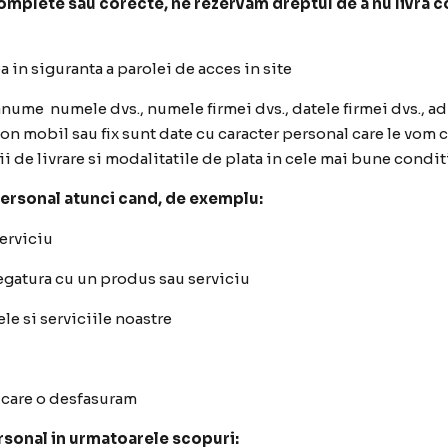
 complete sau corecte, ne rezervam dreptul de a nu livra
in siguranta a parolei de acces in site
anume numele dvs., numele firmei dvs., datele firmei dvs., adr
on mobil sau fix sunt date cu caracter personal care le vom 
de livrare si modalitatile de plata in cele mai bune condit
personal atunci cand, de exemplu:
erviciu
 legatura cu un produs sau serviciu
le si serviciile noastre
e care o desfasuram
ersonal in urmatoarele scopuri: