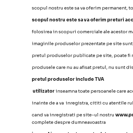
scopul nostru este sa va oferim permanent, t
scopul nostru este sa va oferim preturi ac
folosirea in scopuri comerciale ale acestor m
imaginile produselor prezentate pe site sunt c
pretul produselor publicate pe site, poate fi
produsele care nu au afisat pretul, nu sunt di
pretul produselor include TVA
utilizator
inseamna toate persoanele care acc
inainte de a va inregistra, cititi cu atentile r
cand va inregistrati pe site-ul nostru
www.pre
complete despre dumneavoastra