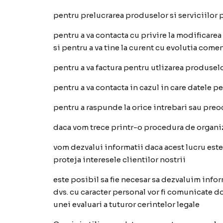
pentru prelucrarea produselor si serviciilor 
pentru a va contacta cu privire la modificarea
si pentru a va tine la curent cu evolutia comen
pentru a va factura pentru utlizarea produselo
pentru a va contacta in cazul in care datele pe
pentru a raspunde la orice intrebari sau preoc
daca vom trece printr-o procedura de organiza
vom dezvalui informatii daca acest lucru este 
proteja interesele clientilor nostrii
este posibil sa fie necesar sa dezvaluim inform
dvs. cu caracter personal vor fi comunicate d
unei evaluari a tuturor cerintelor legale