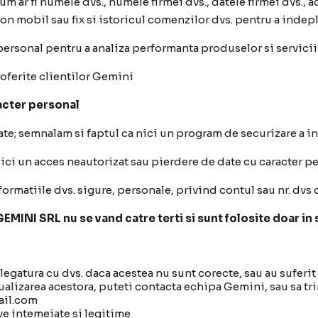
 ar fi numele dvs., numele firmei dvs., datele firmei dvs., a
fon mobil sau fix si istoricul comenzilor dvs. pentru a indep
ersonal pentru a analiza performanta produselor si serviciil
 oferite clientilor Gemini
racter personal
te; semnalam si faptul ca nici un program de securizare a inf
ci un acces neautorizat sau pierdere de date cu caracter pe
ormatiile dvs. sigure, personale, privind contul sau nr. dvs 
INI SRL nu se vand catre terti si sunt folosite doar in 
n legatura cu dvs. daca acestea nu sunt corecte, sau au suferi
tualizarea acestora, puteti contacta echipa Gemini, sau sa tr
ail.com
ve intemeiate si legitime