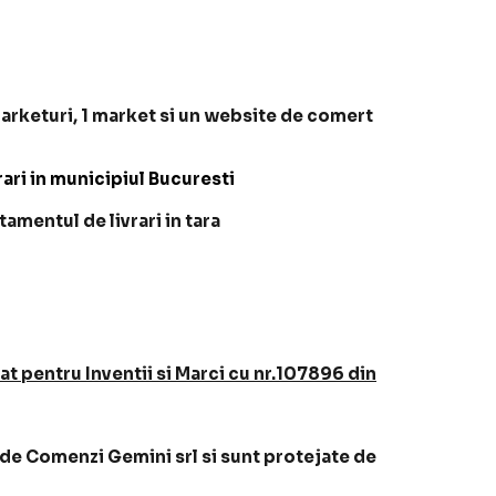
arketuri, 1 market si un website de comert
rari in municipiul Bucuresti
amentul de livrari in tara
t pentru Inventii si Marci cu nr.107896 din
a de Comenzi Gemini srl si sunt protejate de