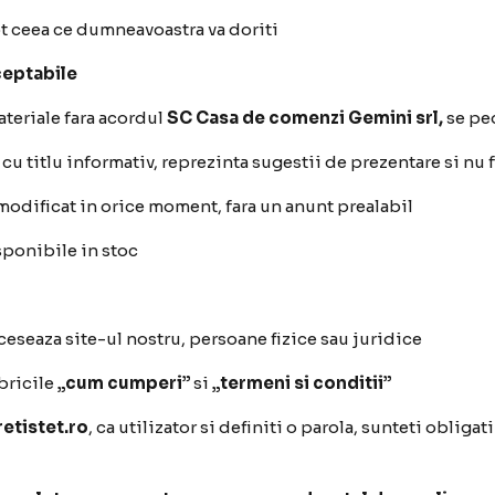
ot ceea ce dumneavoastra va doriti
ceptabile
ateriale fara acordul
SC Casa de comenzi Gemini srl,
se pe
u titlu informativ, reprezinta sugestii de prezentare si nu 
 modificat in orice moment, fara un anunt prealabil
sponibile in stoc
eseaza site-ul nostru, persoane fizice sau juridice
ubricile
„cum cumperi”
si
„termeni si conditii”
tistet.ro
, ca utilizator si definiti o parola, sunteti obliga