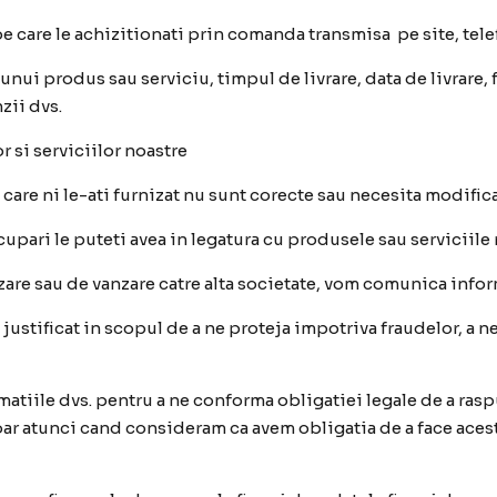
pe care le achizitionati prin comanda transmisa pe site, tel
 unui produs sau serviciu, timpul de livrare, data de livrare
zii dvs.
r si serviciilor noastre
 care ni le-ati furnizat nu sunt corecte sau necesita modific
upari le puteti avea in legatura cu produsele sau serviciile
re sau de vanzare catre alta societate, vom comunica inform
justificat in scopul de a ne proteja impotriva fraudelor, a n
atiile dvs. pentru a ne conforma obligatiei legale de a raspun
oar atunci cand consideram ca avem obligatia de a face acest