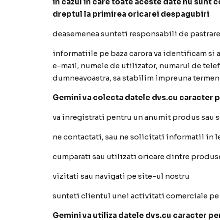
in cazul in care toate aceste date nu sunt
dreptul la primirea
oricarei despagubiri
deasemenea sunteti responsabili de pastrarea 
informatiile pe baza carora va identificam si 
e-mail, numele de utilizator, numarul de telef
dumneavoastra, sa stabilim impreuna termenii 
Gemini va colecta datele dvs.cu caracter 
va inregistrati pentru un anumit produs sau s
ne contactati, sau ne solicitati informatii in
cumparati sau utilizati oricare dintre produse
vizitati sau navigati pe site-ul nostru
sunteti clientul unei activitati comerciale p
Gemini va utiliza datele dvs.cu caracter p