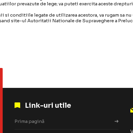
tuatiilor prevazute de lege; va puteti exercita aceste dreptur
i si conditiile legate de utilizarea acestora, va rugam sa nu u
esand site-ul Autoritatii Nationale de Supraveghere a Preluc
Link-uri utile
Prima pagină
V