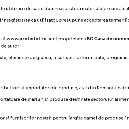
le utilizarii de catre dumneavoastra a materialelor care alca
 inregistrarea ca utilizator, presupune acceptarea termenilo
-ul
www.pretistet.ro
sunt proprietatea
SC Casa
de comenz
 de autor
xte, elemente de grafica, inscrisuri, diferite date, programe
ribuitori si importatori de produse, atat din Romania, cat si 
ortatoare de marfuri si produse destinate sectorului alimen
r si furnizorilor nostrii pentru largire gamei de produse ( n