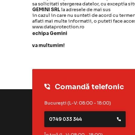
sa solicitati stergerea datelor, cu exceptia si
GEMINI SRL
la adresele de mai sus
in cazul in care nu sunteti de acord cu termeni
aflati mai multe informatii, o puteti face acc
www.dataprotection.ro
echipa Gemini
va multumim!
Comandă telefonic
București (L-V: 08:00 - 18:00)
0749 033 344
În țară (L-V: 08:00 - 18:00)