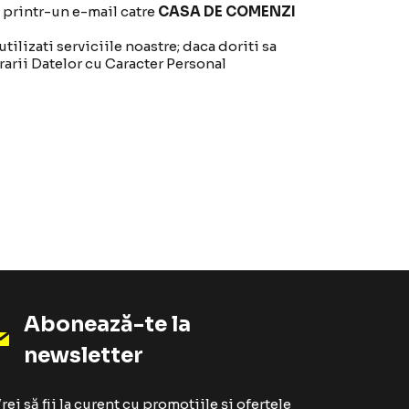
i printr-un e-mail catre
CASA DE COMENZI
tilizati serviciile noastre; daca doriti sa
rarii Datelor cu Caracter Personal
Abonează-te la
newsletter
rei să fii la curent cu promoțiile și ofertele