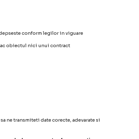
depseste conform legilor in viguare
fac obiectul nici unui contract
ti sa ne transmiteti date corecte, adevarate si