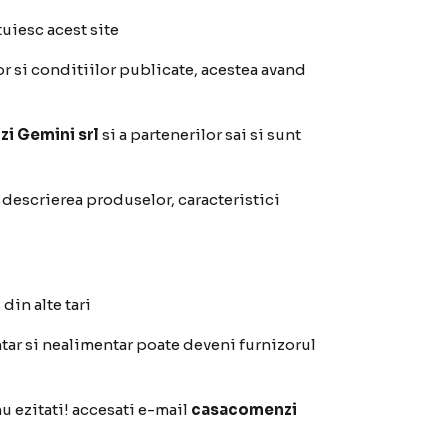
tuiesc acest site
r si conditiilor publicate, acestea avand
i Gemini srl
si a partenerilor sai si sunt
, descrierea produselor, caracteristici
din alte tari
tar si nealimentar poate deveni furnizorul
u ezitati! accesati e-mail
casacomenzi