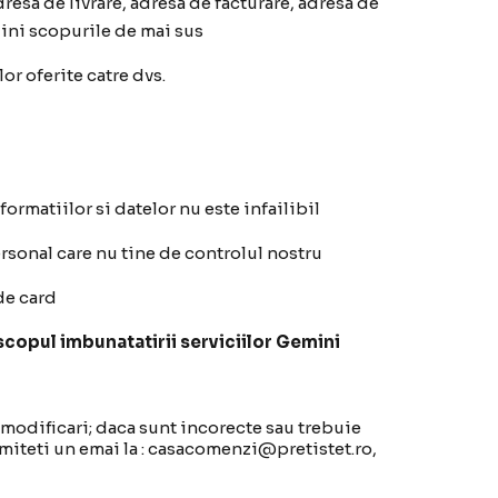
dresa de livrare, adresa de facturare, adresa de
lini scopurile de mai sus
or oferite catre dvs.
ormatiilor si datelor nu este infailibil
rsonal care nu tine de controlul nostru
de card
scopul imbunatatirii serviciilor Gemini
t modificari; daca sunt incorecte sau trebuie
imiteti un emai la : casacomenzi@pretistet.ro,