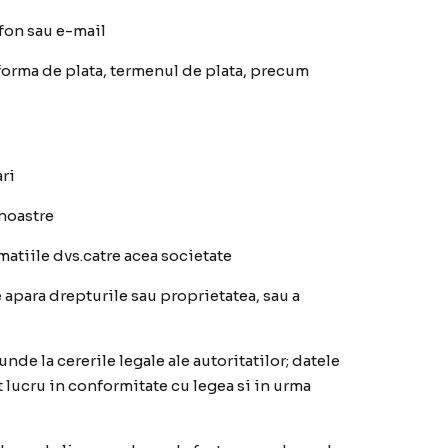
efon sau e-mail
, forma de plata, termenul de plata, precum
ari
 noastre
atiile dvs.catre acea societate
e apara drepturile sau proprietatea, sau a
de la cererile legale ale autoritatilor; datele
 lucru in conformitate cu legea si in urma