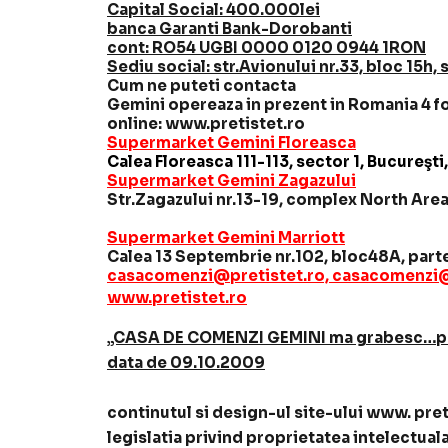
Capital Social: 400.000lei
banca Garanti Bank-Dorobanti
cont: RO54 UGBI 0000 0120 0944 1RON
Sediu social: str.Avionului nr.33, bloc 15h, 
Cum ne puteti contacta
Gemini opereaza in prezent in Romania 4 f
online: www.pretistet.ro
Supermarket Gemini Floreasca
Calea Floreasca 111-113, sector 1, Bucureşt
Supermarket Gemini Zagazului
Str.Zagazului nr.13-19, complex North Area 
Supermarket Gemini Marriott
Calea 13 Septembrie nr.102, bloc48A, parte
casacomenzi@pretistet.ro, casacomenzi
www.pretistet.ro
„CASA DE COMENZI GEMINI ma grabesc…pret is
data de 09.10.2009
continutul si design-ul site-ului www. pret
legislatia privind proprietatea intelectual