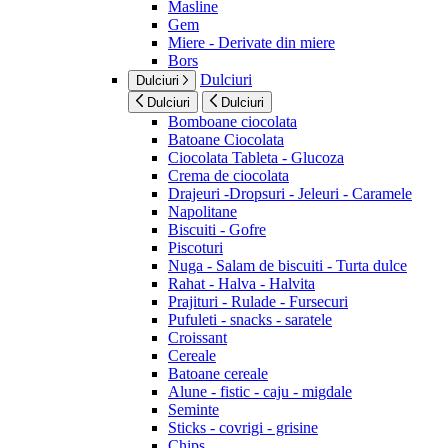
Masline
Gem
Miere - Derivate din miere
Bors
Dulciuri
Dulciuri
Dulciuri
Dulciuri
Bomboane ciocolata
Batoane Ciocolata
Ciocolata Tableta - Glucoza
Crema de ciocolata
Drajeuri -Dropsuri - Jeleuri - Caramele
Napolitane
Biscuiti - Gofre
Piscoturi
Nuga - Salam de biscuiti - Turta dulce
Rahat - Halva - Halvita
Prajituri - Rulade - Fursecuri
Pufuleti - snacks - saratele
Croissant
Cereale
Batoane cereale
Alune - fistic - caju - migdale
Seminte
Sticks - covrigi - grisine
Chips