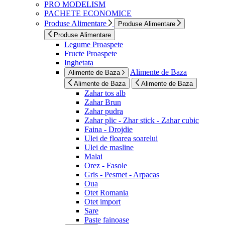
PRO MODELISM
PACHETE ECONOMICE
Produse Alimentare
Produse Alimentare
Produse Alimentare
Legume Proaspete
Fructe Proaspete
Inghetata
Alimente de Baza
Alimente de Baza
Alimente de Baza
Alimente de Baza
Zahar tos alb
Zahar Brun
Zahar pudra
Zahar plic - Zhar stick - Zahar cubic
Faina - Drojdie
Ulei de floarea soarelui
Ulei de masline
Malai
Orez - Fasole
Gris - Pesmet - Arpacas
Oua
Otet Romania
Otet import
Sare
Paste fainoase