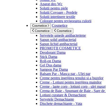
Aparat deo Wc
Solutii pentru piele
Solutii Covoare - Perdele
Solutii intretinere textile
Colorant pentru revigorarea culorii
Cosmetice
Cosmetice
Cosmetice
Cosmetice
Servetele umede antibacteriene
Sapun solid antibacterial
Sapun lichid antibacterial
PROMOTII COSMETICE
Deodorant Dama
Stick Dama
Roll-on Dama
Gel Dus dama
Sampon Par Dama
Balsam Par - Masca par - Ulei par
Creme pentru ingrijirea tenului si a buzelor
Creme - Lotiuni pentru ingrijirea mainilor
Creme - lapte corp - lotiuni corp - ulei masaj
Crema de Baie - Spumant de Baie - Sare de
Lotiuni curatare & Demachiere
Servetele Demachiante
Dischete demachiante - Vata