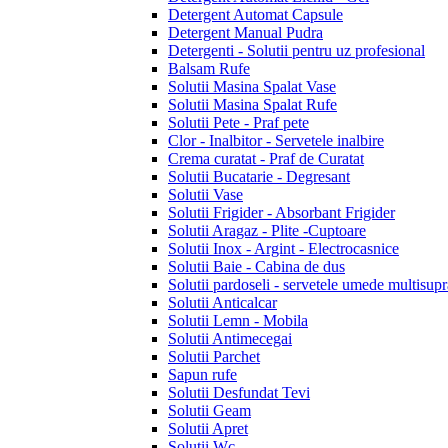
Detergent Automat Capsule
Detergent Manual Pudra
Detergenti - Solutii pentru uz profesional
Balsam Rufe
Solutii Masina Spalat Vase
Solutii Masina Spalat Rufe
Solutii Pete - Praf pete
Clor - Inalbitor - Servetele inalbire
Crema curatat - Praf de Curatat
Solutii Bucatarie - Degresant
Solutii Vase
Solutii Frigider - Absorbant Frigider
Solutii Aragaz - Plite -Cuptoare
Solutii Inox - Argint - Electrocasnice
Solutii Baie - Cabina de dus
Solutii pardoseli - servetele umede multisupr
Solutii Anticalcar
Solutii Lemn - Mobila
Solutii Antimecegai
Solutii Parchet
Sapun rufe
Solutii Desfundat Tevi
Solutii Geam
Solutii Apret
Solutii Wc