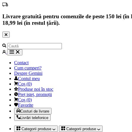
Livrare gratuită pentru comenzile de peste 150 lei (în B
18,99 lei (în restul țării).
Contact
Cum cumperi?
Despre Gemini
Contul meu
Coș
(
0
)
Produse noi în stoc
Preț isteț, promoții
Coș
(
0
)
Favorite
Costuri de livrare
Livrări telefonice
Categorii produse
Categorii produse