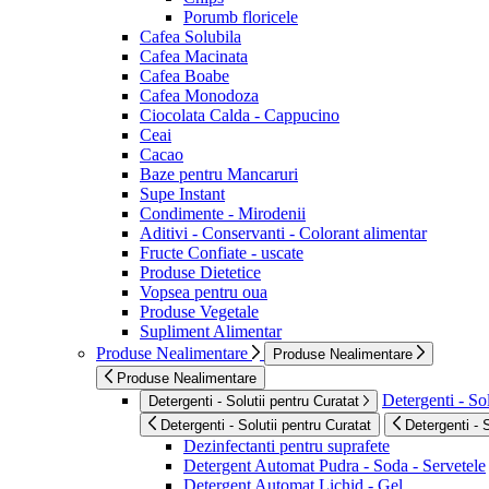
Porumb floricele
Cafea Solubila
Cafea Macinata
Cafea Boabe
Cafea Monodoza
Ciocolata Calda - Cappucino
Ceai
Cacao
Baze pentru Mancaruri
Supe Instant
Condimente - Mirodenii
Aditivi - Conservanti - Colorant alimentar
Fructe Confiate - uscate
Produse Dietetice
Vopsea pentru oua
Produse Vegetale
Supliment Alimentar
Produse Nealimentare
Produse Nealimentare
Produse Nealimentare
Detergenti - Sol
Detergenti - Solutii pentru Curatat
Detergenti - Solutii pentru Curatat
Detergenti - 
Dezinfectanti pentru suprafete
Detergent Automat Pudra - Soda - Servetele
Detergent Automat Lichid - Gel