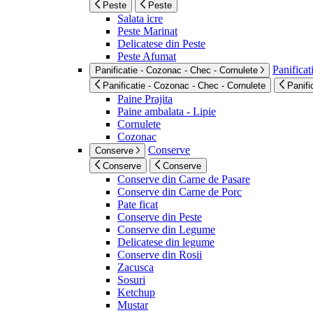
Peste
Peste
Salata icre
Peste Marinat
Delicatese din Peste
Peste Afumat
Panificat
Panificatie - Cozonac - Chec - Cornulete
Panificatie - Cozonac - Chec - Cornulete
Panifi
Paine Prajita
Paine ambalata - Lipie
Cornulete
Cozonac
Conserve
Conserve
Conserve
Conserve
Conserve din Carne de Pasare
Conserve din Carne de Porc
Pate ficat
Conserve din Peste
Conserve din Legume
Delicatese din legume
Conserve din Rosii
Zacusca
Sosuri
Ketchup
Mustar