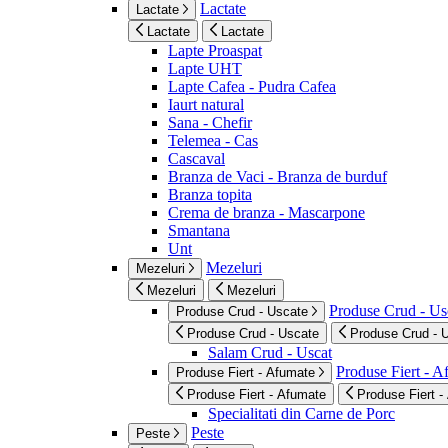
Lactate
Lactate
Lactate
Lactate
Lapte Proaspat
Lapte UHT
Lapte Cafea - Pudra Cafea
Iaurt natural
Sana - Chefir
Telemea - Cas
Cascaval
Branza de Vaci - Branza de burduf
Branza topita
Crema de branza - Mascarpone
Smantana
Unt
Mezeluri
Mezeluri
Mezeluri
Mezeluri
Produse Crud - Us
Produse Crud - Uscate
Produse Crud - Uscate
Produse Crud - 
Salam Crud - Uscat
Produse Fiert - 
Produse Fiert - Afumate
Produse Fiert - Afumate
Produse Fiert -
Specialitati din Carne de Porc
Peste
Peste