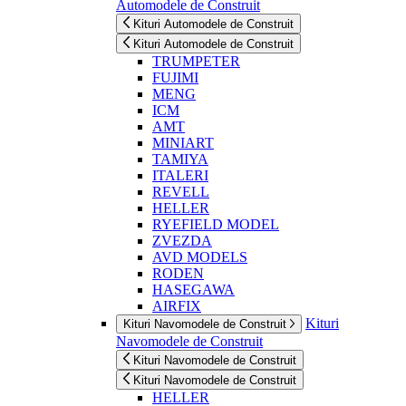
Automodele de Construit
Kituri Automodele de Construit
Kituri Automodele de Construit
TRUMPETER
FUJIMI
MENG
ICM
AMT
MINIART
TAMIYA
ITALERI
REVELL
HELLER
RYEFIELD MODEL
ZVEZDA
AVD MODELS
RODEN
HASEGAWA
AIRFIX
Kituri
Kituri Navomodele de Construit
Navomodele de Construit
Kituri Navomodele de Construit
Kituri Navomodele de Construit
HELLER