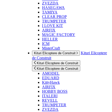
ZVEZDA
HASEGAWA
TAMIYA
CLEAR PROP
TRUMPETER
I LOVE KIT
AIRFIX
MAGIC FACTORY
HELLER
ICM
MisterCraft
Kituri Elicoptere
Kituri Elicoptere de Construit
de Construit
Kituri Elicoptere de Construit
Kituri Elicoptere de Construit
AMODEL
EDUARD
KittyHawk
AIRFIX
HOBBY BOSS
ITALERI
REVELL
TRUMPETER
ZVEZDA