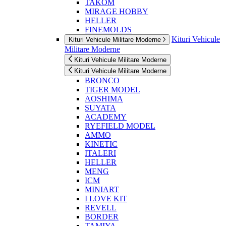
TAKOM
MIRAGE HOBBY
HELLER
FINEMOLDS
Kituri Vehicule
Kituri Vehicule Militare Moderne
Militare Moderne
Kituri Vehicule Militare Moderne
Kituri Vehicule Militare Moderne
BRONCO
TIGER MODEL
AOSHIMA
SUYATA
ACADEMY
RYEFIELD MODEL
AMMO
KINETIC
ITALERI
HELLER
MENG
ICM
MINIART
I LOVE KIT
REVELL
BORDER
TAMIYA