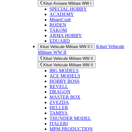
Kituri Avioane Militare WW I
SPECIAL HOBBY
ACADEMY
MisterCraft
RODEN
TAKOM
ARMA HOBBY
EDUARD
Kituri Vehicule
Kituri Vehicule Militare WW II
Militare WW II
Kituri Vehicule Militare WW II
Kituri Vehicule Militare WW II
IBG MODELS
ACE MODELS
HOBBY BOSS
REVELL
DRAGON
MASTER BOX
ZVEZDA
HELLER
TAMIYA
THUNDER MODEL
ITALERI
MPM PRODUCTION