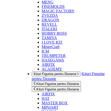
MENG
FINEMOLDS
MAGIC FACTORY
ZVEZDA
DRAGON
REVELL
ITALERI
HOBBY BOSS
TAMIYA
I LOVE KIT
MisterCraft
ICM
TRUMPETER
HASEGAWA
AIRFIX
ACADEMY
Kituri Figurine
Kituri Figurine pentru Diorame
pentru Diorame
Kituri Figurine pentru Diorame
Kituri Figurine pentru Diorame
AIRFIX
HAT
MASTER BOX
MINIART