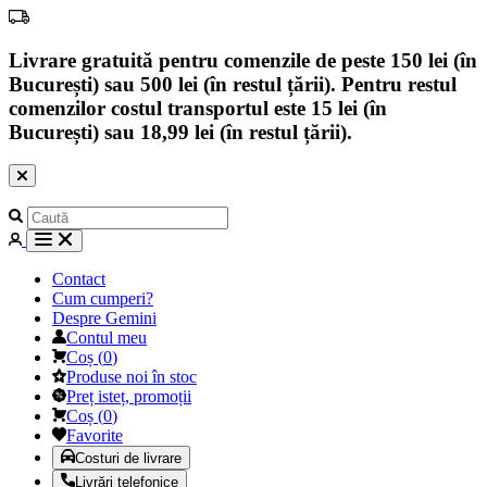
Livrare gratuită pentru comenzile de peste 150 lei (în
București) sau 500 lei (în restul țării). Pentru restul
comenzilor costul transportul este 15 lei (în
București) sau 18,99 lei (în restul țării).
Contact
Cum cumperi?
Despre Gemini
Contul meu
Coș
(
0
)
Produse noi în stoc
Preț isteț, promoții
Coș
(
0
)
Favorite
Costuri de livrare
Livrări telefonice