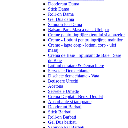
Deodorant Dama
Stick Dama
Roll-on Dama
Gel Dus dama
Sampon Par Dama
Balsam Par - Masca par - Ulei par
Creme pentru ingrijirea tenului si a buzelor
Creme - Lotiuni pentru ingrijirea mainilor
Creme - lapte corp - lotiuni corp - ulei
masaj
Crema de Baie - Spumant de Baie - Sare
de Baie
Lotiuni curatare & Demachiere
Servetele Demachiante
Dischete demachiante - Vata
Betisoare Urechi
Acetona
Servetele Umede
Crema Depilat - Benzi Depilat
Absorbante si tampoane
Deodorant Barbati
Stick Barbati
Roll-on Barbati
Gel Dus barbati
Sampon Par Barbati