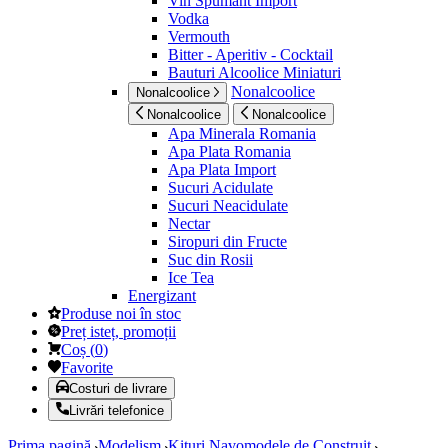
Vin Spumant Import
Vodka
Vermouth
Bitter - Aperitiv - Cocktail
Bauturi Alcoolice Miniaturi
Nonalcoolice
Nonalcoolice
Nonalcoolice
Nonalcoolice
Apa Minerala Romania
Apa Plata Romania
Apa Plata Import
Sucuri Acidulate
Sucuri Neacidulate
Nectar
Siropuri din Fructe
Suc din Rosii
Ice Tea
Energizant
Produse noi în stoc
Preț isteț, promoții
Coș
(
0
)
Favorite
Costuri de livrare
Livrări telefonice
Prima pagină
Modelism
Kituri Navomodele de Construit