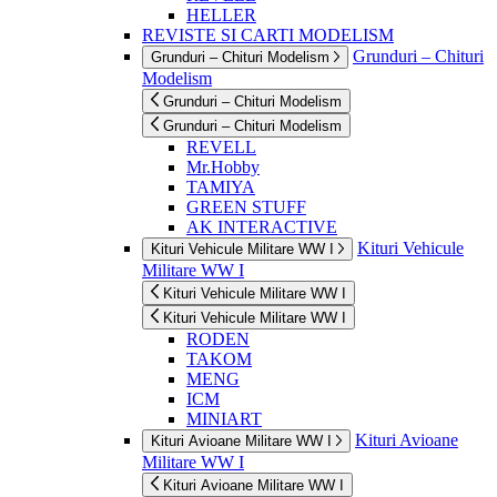
HELLER
REVISTE SI CARTI MODELISM
Grunduri – Chituri
Grunduri – Chituri Modelism
Modelism
Grunduri – Chituri Modelism
Grunduri – Chituri Modelism
REVELL
Mr.Hobby
TAMIYA
GREEN STUFF
AK INTERACTIVE
Kituri Vehicule
Kituri Vehicule Militare WW I
Militare WW I
Kituri Vehicule Militare WW I
Kituri Vehicule Militare WW I
RODEN
TAKOM
MENG
ICM
MINIART
Kituri Avioane
Kituri Avioane Militare WW I
Militare WW I
Kituri Avioane Militare WW I