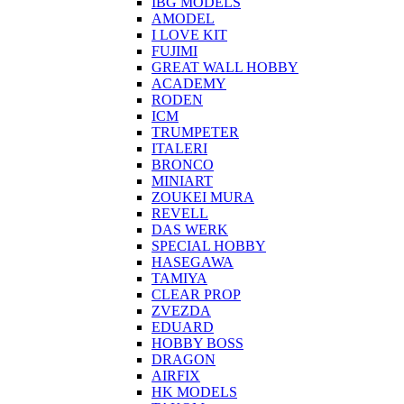
IBG MODELS
AMODEL
I LOVE KIT
FUJIMI
GREAT WALL HOBBY
ACADEMY
RODEN
ICM
TRUMPETER
ITALERI
BRONCO
MINIART
ZOUKEI MURA
REVELL
DAS WERK
SPECIAL HOBBY
HASEGAWA
TAMIYA
CLEAR PROP
ZVEZDA
EDUARD
HOBBY BOSS
DRAGON
AIRFIX
HK MODELS