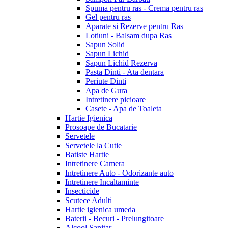
Spuma pentru ras - Crema pentru ras
Gel pentru ras
Aparate si Rezerve pentru Ras
Lotiuni - Balsam dupa Ras
Sapun Solid
Sapun Lichid
Sapun Lichid Rezerva
Pasta Dinti - Ata dentara
Periute Dinti
Apa de Gura
Intretinere picioare
Casete - Apa de Toaleta
Hartie Igienica
Prosoape de Bucatarie
Servetele
Servetele la Cutie
Batiste Hartie
Intretinere Camera
Intretinere Auto - Odorizante auto
Intretinere Incaltaminte
Insecticide
Scutece Adulti
Hartie igienica umeda
Baterii - Becuri - Prelungitoare
Alcool Sanitar