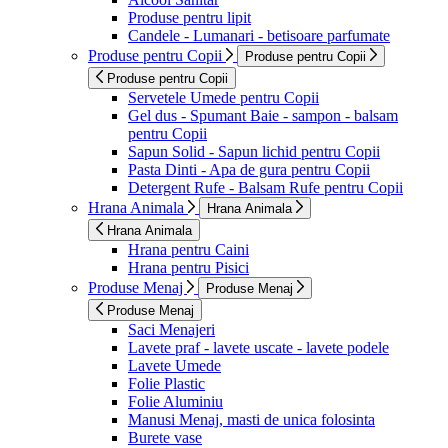
Produse pentru lipit
Candele - Lumanari - betisoare parfumate
Produse pentru Copii
Produse pentru Copii
Produse pentru Copii
Servetele Umede pentru Copii
Gel dus - Spumant Baie - sampon - balsam
pentru Copii
Sapun Solid - Sapun lichid pentru Copii
Pasta Dinti - Apa de gura pentru Copii
Detergent Rufe - Balsam Rufe pentru Copii
Hrana Animala
Hrana Animala
Hrana Animala
Hrana pentru Caini
Hrana pentru Pisici
Produse Menaj
Produse Menaj
Produse Menaj
Saci Menajeri
Lavete praf - lavete uscate - lavete podele
Lavete Umede
Folie Plastic
Folie Aluminiu
Manusi Menaj, masti de unica folosinta
Burete vase