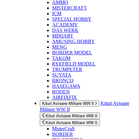
AMMO
MISTERCRAFT
ICM
SPECIAL HOBBY
ACADEMY
DAS WERK
MINIART
AMUSING HOBBY
MENG
BORDER MODEL
TAKOM
RYEFIELD MODEL
TRUMPETER
SUYATA
BRONCO
HASEGAWA
RODEN
AIRFIXFIX
Kituri Avioane
Kituri Avioane Militare WW II
Militare WW II
Kituri Avioane Militare WW II
Kituri Avioane Militare WW II
MisterCraft
BORDER