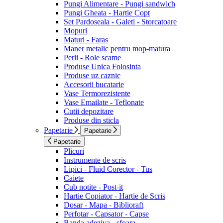
Pungi Alimentare - Pungi sandwich
Pungi Gheata - Hartie Copt
Set Pardoseala - Galeti - Storcatoare
Mopuri
Maturi - Faras
Maner metalic pentru mop-matura
Perii - Role scame
Produse Unica Folosinta
Produse uz caznic
Accesorii bucatarie
Vase Termorezistente
Vase Emailate - Teflonate
Cutii depozitare
Produse din sticla
Papetarie
Papetarie
Papetarie
Plicuri
Instrumente de scris
Lipici - Fluid Corector - Tus
Caiete
Cub notite - Post-it
Hartie Copiator - Hartie de Scris
Dosar - Mapa - Biblioraft
Perfotar - Capsator - Capse
Banda adeziva - sfoara