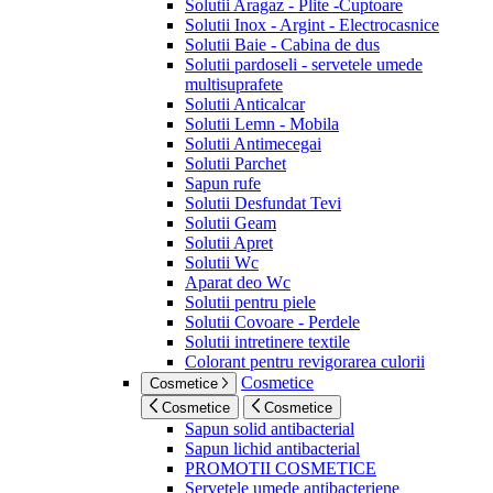
Solutii Aragaz - Plite -Cuptoare
Solutii Inox - Argint - Electrocasnice
Solutii Baie - Cabina de dus
Solutii pardoseli - servetele umede
multisuprafete
Solutii Anticalcar
Solutii Lemn - Mobila
Solutii Antimecegai
Solutii Parchet
Sapun rufe
Solutii Desfundat Tevi
Solutii Geam
Solutii Apret
Solutii Wc
Aparat deo Wc
Solutii pentru piele
Solutii Covoare - Perdele
Solutii intretinere textile
Colorant pentru revigorarea culorii
Cosmetice
Cosmetice
Cosmetice
Cosmetice
Sapun solid antibacterial
Sapun lichid antibacterial
PROMOTII COSMETICE
Servetele umede antibacteriene