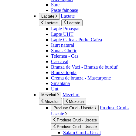
Sare
Paste fainoase
Lactate
Lactate
Lactate
Lactate
Lapte Proaspat
Lapte UHT
Lapte Cafea - Pudra Cafea
Iaurt natural
Sana - Chefir
Telemea - Cas
Cascaval
Branza de Vaci - Branza de burduf
Branza topita
Crema de branza - Mascarpone
Smantana
Unt
Mezeluri
Mezeluri
Mezeluri
Mezeluri
Produse Crud -
Produse Crud - Uscate
Uscate
Produse Crud - Uscate
Produse Crud - Uscate
Salam Crud - Uscat