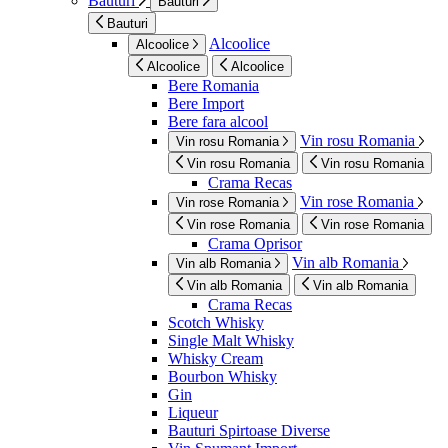
Bauturi
Bauturi
Bauturi
Alcoolice
Alcoolice
Alcoolice
Alcoolice
Bere Romania
Bere Import
Bere fara alcool
Vin rosu Romania
Vin rosu Romania
Vin rosu Romania
Vin rosu Romania
Crama Recas
Vin rose Romania
Vin rose Romania
Vin rose Romania
Vin rose Romania
Crama Oprisor
Vin alb Romania
Vin alb Romania
Vin alb Romania
Vin alb Romania
Crama Recas
Scotch Whisky
Single Malt Whisky
Whisky Cream
Bourbon Whisky
Gin
Liqueur
Bauturi Spirtoase Diverse