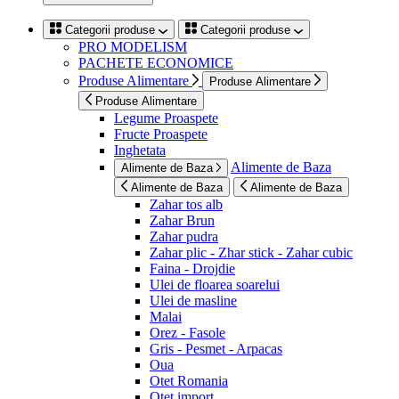
Categorii produse
Categorii produse
PRO MODELISM
PACHETE ECONOMICE
Produse Alimentare
Produse Alimentare
Produse Alimentare
Legume Proaspete
Fructe Proaspete
Inghetata
Alimente de Baza
Alimente de Baza
Alimente de Baza
Alimente de Baza
Zahar tos alb
Zahar Brun
Zahar pudra
Zahar plic - Zhar stick - Zahar cubic
Faina - Drojdie
Ulei de floarea soarelui
Ulei de masline
Malai
Orez - Fasole
Gris - Pesmet - Arpacas
Oua
Otet Romania
Otet import