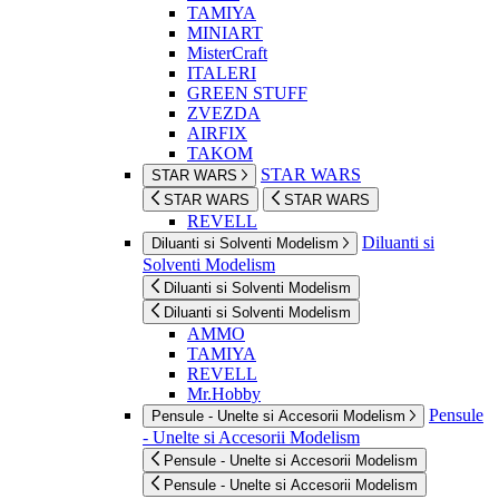
TAMIYA
MINIART
MisterCraft
ITALERI
GREEN STUFF
ZVEZDA
AIRFIX
TAKOM
STAR WARS
STAR WARS
STAR WARS
STAR WARS
REVELL
Diluanti si
Diluanti si Solventi Modelism
Solventi Modelism
Diluanti si Solventi Modelism
Diluanti si Solventi Modelism
AMMO
TAMIYA
REVELL
Mr.Hobby
Pensule
Pensule - Unelte si Accesorii Modelism
- Unelte si Accesorii Modelism
Pensule - Unelte si Accesorii Modelism
Pensule - Unelte si Accesorii Modelism