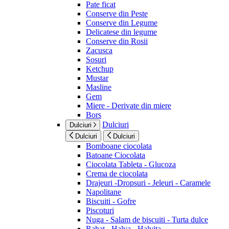
Pate ficat
Conserve din Peste
Conserve din Legume
Delicatese din legume
Conserve din Rosii
Zacusca
Sosuri
Ketchup
Mustar
Masline
Gem
Miere - Derivate din miere
Bors
Dulciuri
Dulciuri
Dulciuri
Dulciuri
Bomboane ciocolata
Batoane Ciocolata
Ciocolata Tableta - Glucoza
Crema de ciocolata
Drajeuri -Dropsuri - Jeleuri - Caramele
Napolitane
Biscuiti - Gofre
Piscoturi
Nuga - Salam de biscuiti - Turta dulce
Rahat - Halva - Halvita