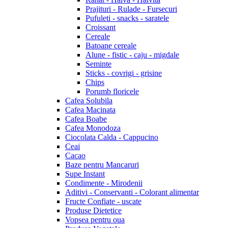
Prajituri - Rulade - Fursecuri
Pufuleti - snacks - saratele
Croissant
Cereale
Batoane cereale
Alune - fistic - caju - migdale
Seminte
Sticks - covrigi - grisine
Chips
Porumb floricele
Cafea Solubila
Cafea Macinata
Cafea Boabe
Cafea Monodoza
Ciocolata Calda - Cappucino
Ceai
Cacao
Baze pentru Mancaruri
Supe Instant
Condimente - Mirodenii
Aditivi - Conservanti - Colorant alimentar
Fructe Confiate - uscate
Produse Dietetice
Vopsea pentru oua