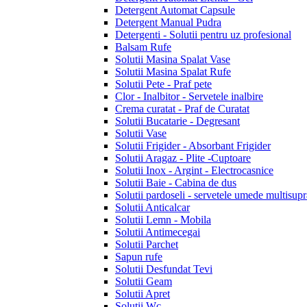
Detergent Automat Capsule
Detergent Manual Pudra
Detergenti - Solutii pentru uz profesional
Balsam Rufe
Solutii Masina Spalat Vase
Solutii Masina Spalat Rufe
Solutii Pete - Praf pete
Clor - Inalbitor - Servetele inalbire
Crema curatat - Praf de Curatat
Solutii Bucatarie - Degresant
Solutii Vase
Solutii Frigider - Absorbant Frigider
Solutii Aragaz - Plite -Cuptoare
Solutii Inox - Argint - Electrocasnice
Solutii Baie - Cabina de dus
Solutii pardoseli - servetele umede multisupr
Solutii Anticalcar
Solutii Lemn - Mobila
Solutii Antimecegai
Solutii Parchet
Sapun rufe
Solutii Desfundat Tevi
Solutii Geam
Solutii Apret
Solutii Wc