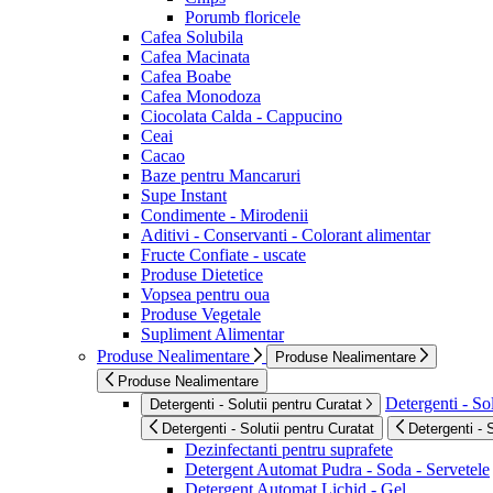
Porumb floricele
Cafea Solubila
Cafea Macinata
Cafea Boabe
Cafea Monodoza
Ciocolata Calda - Cappucino
Ceai
Cacao
Baze pentru Mancaruri
Supe Instant
Condimente - Mirodenii
Aditivi - Conservanti - Colorant alimentar
Fructe Confiate - uscate
Produse Dietetice
Vopsea pentru oua
Produse Vegetale
Supliment Alimentar
Produse Nealimentare
Produse Nealimentare
Produse Nealimentare
Detergenti - Sol
Detergenti - Solutii pentru Curatat
Detergenti - Solutii pentru Curatat
Detergenti - 
Dezinfectanti pentru suprafete
Detergent Automat Pudra - Soda - Servetele
Detergent Automat Lichid - Gel