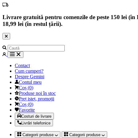
Livrare gratuită pentru comenzile de peste 150 lei (în B
18,99 lei (în restul țării).
Contact
Cum cumperi?
Despre Gemini
Contul meu
Coș
(
0
)
Produse noi în stoc
Preț isteț, promoții
Coș
(
0
)
Favorite
Costuri de livrare
Livrări telefonice
Categorii produse
Categorii produse