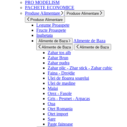
PRO MODELISM
PACHETE ECONOMICE
Produse Alimentare
Produse Alimentare
Produse Alimentare
Legume Proaspete
Fructe Proaspete
Inghetata
Alimente de Baza
Alimente de Baza
Alimente de Baza
Alimente de Baza
Zahar tos alb
Zahar Brun
Zahar pudra
Zahar plic - Zhar stick - Zahar cubic
Faina - Drojdie
Ulei de floarea soarelui
Ulei de masline
Malai
Orez - Fasole
Gris - Pesmet - Arpacas
Oua
Otet Romania
Otet import
Sare
Paste fainoase