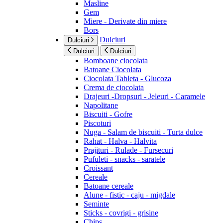
Masline
Gem
Miere - Derivate din miere
Bors
Dulciuri
Dulciuri
Dulciuri
Dulciuri
Bomboane ciocolata
Batoane Ciocolata
Ciocolata Tableta - Glucoza
Crema de ciocolata
Drajeuri -Dropsuri - Jeleuri - Caramele
Napolitane
Biscuiti - Gofre
Piscoturi
Nuga - Salam de biscuiti - Turta dulce
Rahat - Halva - Halvita
Prajituri - Rulade - Fursecuri
Pufuleti - snacks - saratele
Croissant
Cereale
Batoane cereale
Alune - fistic - caju - migdale
Seminte
Sticks - covrigi - grisine
Chips