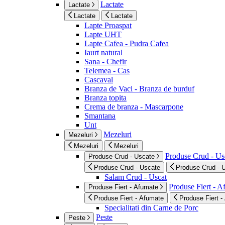
Lactate
Lactate
Lactate
Lactate
Lapte Proaspat
Lapte UHT
Lapte Cafea - Pudra Cafea
Iaurt natural
Sana - Chefir
Telemea - Cas
Cascaval
Branza de Vaci - Branza de burduf
Branza topita
Crema de branza - Mascarpone
Smantana
Unt
Mezeluri
Mezeluri
Mezeluri
Mezeluri
Produse Crud - Us
Produse Crud - Uscate
Produse Crud - Uscate
Produse Crud - 
Salam Crud - Uscat
Produse Fiert - 
Produse Fiert - Afumate
Produse Fiert - Afumate
Produse Fiert -
Specialitati din Carne de Porc
Peste
Peste