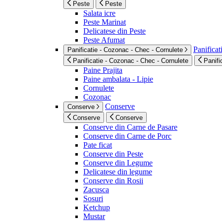
Peste
Peste
Salata icre
Peste Marinat
Delicatese din Peste
Peste Afumat
Panificat
Panificatie - Cozonac - Chec - Cornulete
Panificatie - Cozonac - Chec - Cornulete
Panifi
Paine Prajita
Paine ambalata - Lipie
Cornulete
Cozonac
Conserve
Conserve
Conserve
Conserve
Conserve din Carne de Pasare
Conserve din Carne de Porc
Pate ficat
Conserve din Peste
Conserve din Legume
Delicatese din legume
Conserve din Rosii
Zacusca
Sosuri
Ketchup
Mustar