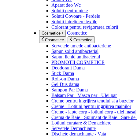
Aparat deo Wc
Solutii pentru piele
Solutii Covoare - Perdele
Solutii intretinere textile
Colorant pentru revigorarea culorii
Cosmetice
Cosmetice
Cosmetice
Cosmetice
Servetele umede antibacteriene
Sapun solid antibacterial
Sapun lichid antibacterial
PROMOTII COSMETICE
Deodorant Dama
Stick Dama
Roll-on Dama
Gel Dus dama
Sampon Par Dama
Balsam Par - Masca par - Ulei par
Creme pentru ingrijirea tenului si a buzelor
Creme - Lotiuni pentru ingrijirea mainilor
Creme - lapte corp - lotiuni corp - ulei masaj
Crema de Baie - Spumant de Baie - Sare de
Lotiuni curatare & Demachiere
Servetele Demachiante
Dischete demachiante - Vata