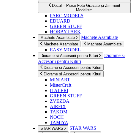
Decal – Piese Foto-Gravate și Zimmerit
Modelism
PARC MODELS
EDUARD
GREEN STUFF
HOBBY PARK
Machete Asamblate
Machete Asamblate
Machete Asamblate
Machete Asamblate
EASY MODEL
Diorame si
Diorame si Accesorii pentru Kituri
Accesorii pentru Kituri
Diorame si Accesorii pentru Kituri
Diorame si Accesorii pentru Kituri
MINIART
MisterCraft
ITALERI
GREEN STUFF
ZVEZDA
AIRFIX
TAKOM
NOCH
TAMIYA
STAR WARS
STAR WARS