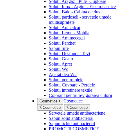
Solutii Aragaz - Plite -Cuptoare
Solutii Inox - Argint - Electrocasnice
Solutii Baie - Cabina de dus
Solutii pardoseli - servetele umede
multisuprafete
Solutii Anticalcar
Solutii Lemn - Mobila
Solutii Antimecegai
Solutii Parchet
Sapun rufe
Solutii Desfundat Tevi
Solutii Geam
Solutii Apret
Solutii Wc
Aparat deo Wc
Solutii pentru piele
Solutii Covoare - Perdele
Solutii intretinere textile
Colorant pentru revigorarea culorii
Cosmetice
Cosmetice
Cosmetice
Cosmetice
Servetele umede antibacteriene
Sapun solid antibacterial
Sapun lichid antibacterial
PROMOTII COSMETICE