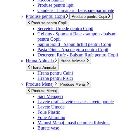
Produse pentru lipit
Candele - Lumanari - betisoare parfumate
Produse pentru Copii
Produse pentru Copii
Produse pentru Copii
Servetele Umede pentru Copii
Gel dus - Spumant Baie - sampon - balsam
pentru Copii
Sapun Solid - Sapun lichid pentru Copii
Pasta Dinti - Apa de gura pentru Copii
Detergent Rufe - Balsam Rufe pentru Copii
Hrana Animala
Hrana Animala
Hrana Animala
Hrana pentru Caini
Hrana pentru Pisici
Produse Menaj
Produse Menaj
Produse Menaj
Saci Menajeri
Lavete praf - lavete uscate - lavete podele
Lavete Umede
Folie Plastic
Folie Aluminiu
Manusi Menaj, masti de unica folosinta
Burete vase