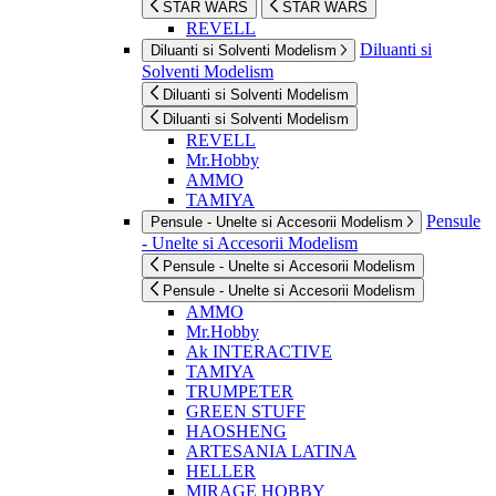
STAR WARS
STAR WARS
REVELL
Diluanti si
Diluanti si Solventi Modelism
Solventi Modelism
Diluanti si Solventi Modelism
Diluanti si Solventi Modelism
REVELL
Mr.Hobby
AMMO
TAMIYA
Pensule
Pensule - Unelte si Accesorii Modelism
- Unelte si Accesorii Modelism
Pensule - Unelte si Accesorii Modelism
Pensule - Unelte si Accesorii Modelism
AMMO
Mr.Hobby
Ak INTERACTIVE
TAMIYA
TRUMPETER
GREEN STUFF
HAOSHENG
ARTESANIA LATINA
HELLER
MIRAGE HOBBY