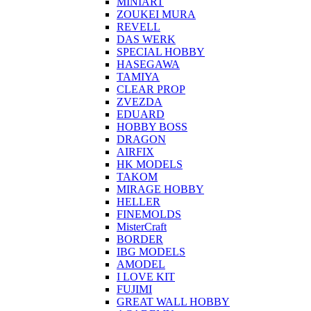
MINIART
ZOUKEI MURA
REVELL
DAS WERK
SPECIAL HOBBY
HASEGAWA
TAMIYA
CLEAR PROP
ZVEZDA
EDUARD
HOBBY BOSS
DRAGON
AIRFIX
HK MODELS
TAKOM
MIRAGE HOBBY
HELLER
FINEMOLDS
MisterCraft
BORDER
IBG MODELS
AMODEL
I LOVE KIT
FUJIMI
GREAT WALL HOBBY