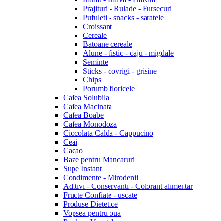
Prajituri - Rulade - Fursecuri
Pufuleti - snacks - saratele
Croissant
Cereale
Batoane cereale
Alune - fistic - caju - migdale
Seminte
Sticks - covrigi - grisine
Chips
Porumb floricele
Cafea Solubila
Cafea Macinata
Cafea Boabe
Cafea Monodoza
Ciocolata Calda - Cappucino
Ceai
Cacao
Baze pentru Mancaruri
Supe Instant
Condimente - Mirodenii
Aditivi - Conservanti - Colorant alimentar
Fructe Confiate - uscate
Produse Dietetice
Vopsea pentru oua