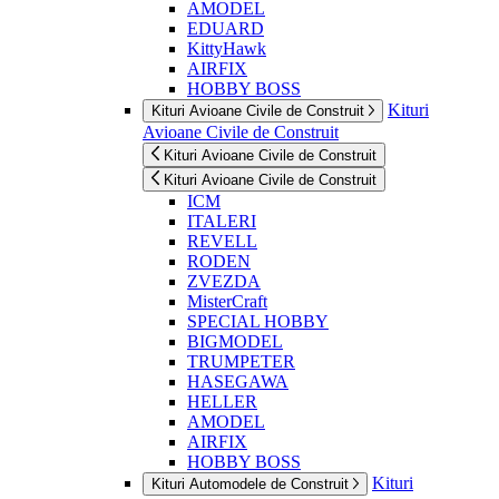
AMODEL
EDUARD
KittyHawk
AIRFIX
HOBBY BOSS
Kituri
Kituri Avioane Civile de Construit
Avioane Civile de Construit
Kituri Avioane Civile de Construit
Kituri Avioane Civile de Construit
ICM
ITALERI
REVELL
RODEN
ZVEZDA
MisterCraft
SPECIAL HOBBY
BIGMODEL
TRUMPETER
HASEGAWA
HELLER
AMODEL
AIRFIX
HOBBY BOSS
Kituri
Kituri Automodele de Construit