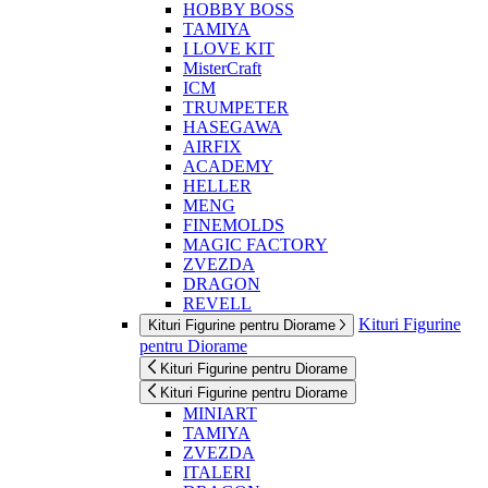
HOBBY BOSS
TAMIYA
I LOVE KIT
MisterCraft
ICM
TRUMPETER
HASEGAWA
AIRFIX
ACADEMY
HELLER
MENG
FINEMOLDS
MAGIC FACTORY
ZVEZDA
DRAGON
REVELL
Kituri Figurine
Kituri Figurine pentru Diorame
pentru Diorame
Kituri Figurine pentru Diorame
Kituri Figurine pentru Diorame
MINIART
TAMIYA
ZVEZDA
ITALERI