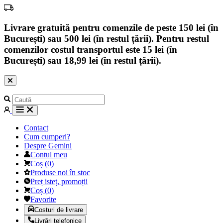
Livrare gratuită pentru comenzile de peste 150 lei (în
București) sau 500 lei (în restul țării). Pentru restul
comenzilor costul transportul este 15 lei (în
București) sau 18,99 lei (în restul țării).
Contact
Cum cumperi?
Despre Gemini
Contul meu
Coș
(
0
)
Produse noi în stoc
Preț isteț, promoții
Coș
(
0
)
Favorite
Costuri de livrare
Livrări telefonice