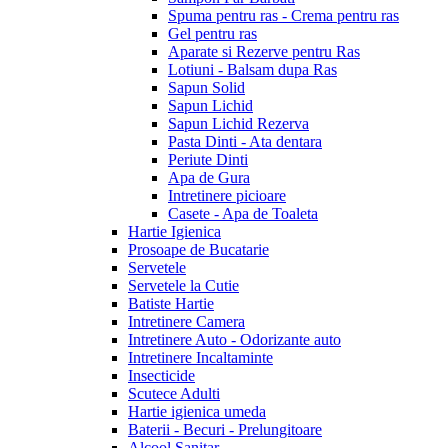
Spuma pentru ras - Crema pentru ras
Gel pentru ras
Aparate si Rezerve pentru Ras
Lotiuni - Balsam dupa Ras
Sapun Solid
Sapun Lichid
Sapun Lichid Rezerva
Pasta Dinti - Ata dentara
Periute Dinti
Apa de Gura
Intretinere picioare
Casete - Apa de Toaleta
Hartie Igienica
Prosoape de Bucatarie
Servetele
Servetele la Cutie
Batiste Hartie
Intretinere Camera
Intretinere Auto - Odorizante auto
Intretinere Incaltaminte
Insecticide
Scutece Adulti
Hartie igienica umeda
Baterii - Becuri - Prelungitoare
Alcool Sanitar