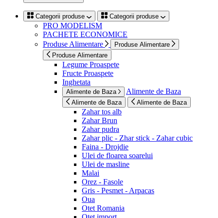
Categorii produse
Categorii produse
PRO MODELISM
PACHETE ECONOMICE
Produse Alimentare
Produse Alimentare
Produse Alimentare
Legume Proaspete
Fructe Proaspete
Inghetata
Alimente de Baza
Alimente de Baza
Alimente de Baza
Alimente de Baza
Zahar tos alb
Zahar Brun
Zahar pudra
Zahar plic - Zhar stick - Zahar cubic
Faina - Drojdie
Ulei de floarea soarelui
Ulei de masline
Malai
Orez - Fasole
Gris - Pesmet - Arpacas
Oua
Otet Romania
Otet import