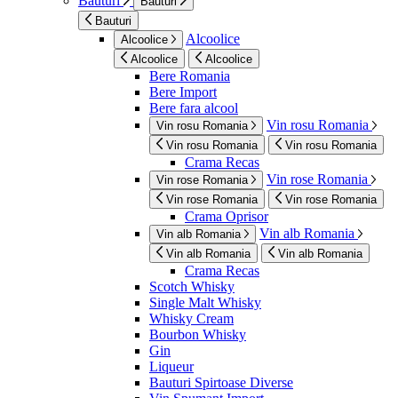
Bauturi
Bauturi
Bauturi
Alcoolice
Alcoolice
Alcoolice
Alcoolice
Bere Romania
Bere Import
Bere fara alcool
Vin rosu Romania
Vin rosu Romania
Vin rosu Romania
Vin rosu Romania
Crama Recas
Vin rose Romania
Vin rose Romania
Vin rose Romania
Vin rose Romania
Crama Oprisor
Vin alb Romania
Vin alb Romania
Vin alb Romania
Vin alb Romania
Crama Recas
Scotch Whisky
Single Malt Whisky
Whisky Cream
Bourbon Whisky
Gin
Liqueur
Bauturi Spirtoase Diverse