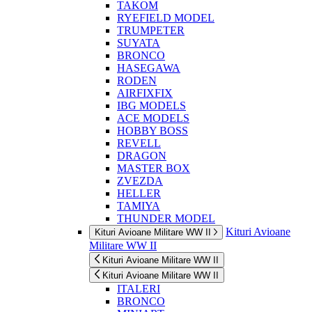
TAKOM
RYEFIELD MODEL
TRUMPETER
SUYATA
BRONCO
HASEGAWA
RODEN
AIRFIXFIX
IBG MODELS
ACE MODELS
HOBBY BOSS
REVELL
DRAGON
MASTER BOX
ZVEZDA
HELLER
TAMIYA
THUNDER MODEL
Kituri Avioane
Kituri Avioane Militare WW II
Militare WW II
Kituri Avioane Militare WW II
Kituri Avioane Militare WW II
ITALERI
BRONCO