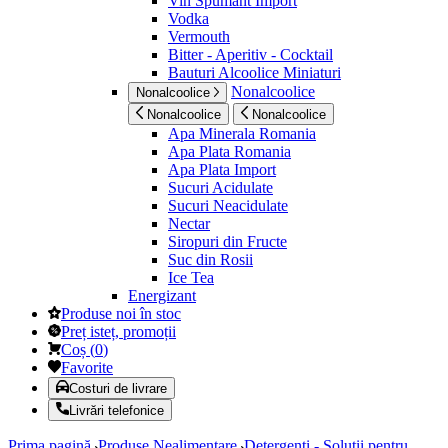
Vin Spumant Import
Vodka
Vermouth
Bitter - Aperitiv - Cocktail
Bauturi Alcoolice Miniaturi
Nonalcoolice
Nonalcoolice
Nonalcoolice
Nonalcoolice
Apa Minerala Romania
Apa Plata Romania
Apa Plata Import
Sucuri Acidulate
Sucuri Neacidulate
Nectar
Siropuri din Fructe
Suc din Rosii
Ice Tea
Energizant
Produse noi în stoc
Preț isteț, promoții
Coș
(
0
)
Favorite
Costuri de livrare
Livrări telefonice
Prima pagină
Produse Nealimentare
Detergenti - Solutii pentru