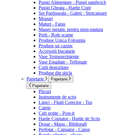
Pungi Alimentare - Pungi sandwich
Pungi Gheata - Hartie Copt
Set Pardoseala - Galeti - Storcatoare
Mopuri
Maturi - Faras
Maner metalic pentru mop-matura
Perii - Role scame
Produse Unica Folosinta
Produse uz caznic
Accesorii bucatarie
Vase Termorezistente
Vase Emailate - Teflonate
Cutii depozitare
Produse din sticla
Papetarie
Papetarie
Papetarie
Plicuri
Instrumente de scris
Lipici - Fluid Corector - Tus
Caiete
Cub notite - Post-it
Hartie Copiator - Hartie de Scris
Dosar - Mapa - Biblioraft
Perfotar - Capsator - Capse
Banda adeziva - sfoara