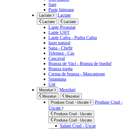
Sare
Paste fainoase
Lactate
Lactate
Lactate
Lactate
Lapte Proaspat
Lapte UHT
Lapte Cafea - Pudra Cafea
Iaurt natural
Sana - Chefir
Telemea - Cas
Cascaval
Branza de Vaci - Branza de burduf
Branza topita
Crema de branza - Mascarpone
Smantana
Unt
Mezeluri
Mezeluri
Mezeluri
Mezeluri
Produse Crud -
Produse Crud - Uscate
Uscate
Produse Crud - Uscate
Produse Crud - Uscate
Salam Crud - Uscat