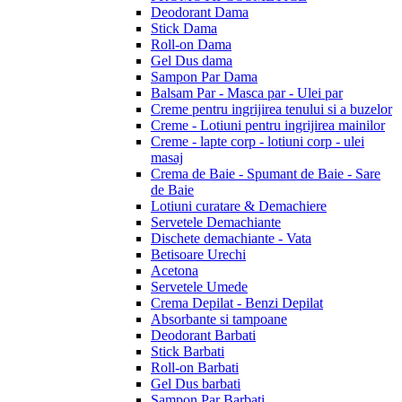
Deodorant Dama
Stick Dama
Roll-on Dama
Gel Dus dama
Sampon Par Dama
Balsam Par - Masca par - Ulei par
Creme pentru ingrijirea tenului si a buzelor
Creme - Lotiuni pentru ingrijirea mainilor
Creme - lapte corp - lotiuni corp - ulei
masaj
Crema de Baie - Spumant de Baie - Sare
de Baie
Lotiuni curatare & Demachiere
Servetele Demachiante
Dischete demachiante - Vata
Betisoare Urechi
Acetona
Servetele Umede
Crema Depilat - Benzi Depilat
Absorbante si tampoane
Deodorant Barbati
Stick Barbati
Roll-on Barbati
Gel Dus barbati
Sampon Par Barbati