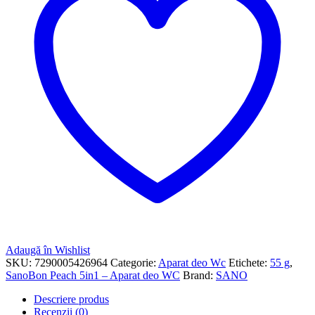
Adaugă în Wishlist
SKU:
7290005426964
Categorie:
Aparat deo Wc
Etichete:
55 g
,
SanoBon Peach 5in1 – Aparat deo WC
Brand:
SANO
Descriere produs
Recenzii (0)