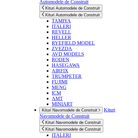
Automodele de Construit
Kituri Automodele de Construit
Kituri Automodele de Construit
TAMIYA
ITALERI
REVELL
HELLER
RYEFIELD MODEL
ZVEZDA
AVD MODELS
RODEN
HASEGAWA
AIRFIX
TRUMPETER
FUJIMI
MENG
ICM
AMT
MINIART
Kituri
Kituri Navomodele de Construit
Navomodele de Construit
Kituri Navomodele de Construit
Kituri Navomodele de Construit
ITALERI