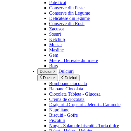
Pate ficat
Conserve din Peste
Conserve din Legume
Delicatese din legume
Conserve din Rosii
Zacusca
Sosuri
Ketchup
Mustar
Masline
Gem
Miere - Derivate din miere
Bors
Dulciuri
Dulciuri
Dulciuri
Dulciuri
Bomboane ciocolata
Batoane Ciocolata
Ciocolata Tableta - Glucoza
Crema de ciocolata
Drajeuri -Dropsuri - Jeleuri - Caramele
Napolitane
Biscuiti - Gofre
Piscoturi
Nuga - Salam de biscuiti - Turta dulce
Rahat - Halva - Halvita