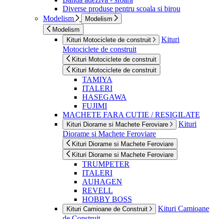
Diverse produse pentru scoala si birou
Modelism
Modelism
Modelism
Kituri
Kituri Motociclete de construit
Motociclete de construit
Kituri Motociclete de construit
Kituri Motociclete de construit
TAMIYA
ITALERI
HASEGAWA
FUJIMI
MACHETE FARA CUTIE / RESIGILATE
Kituri
Kituri Diorame si Machete Feroviare
Diorame si Machete Feroviare
Kituri Diorame si Machete Feroviare
Kituri Diorame si Machete Feroviare
TRUMPETER
ITALERI
AUHAGEN
REVELL
HOBBY BOSS
Kituri Camioane
Kituri Camioane de Construit
de Construit