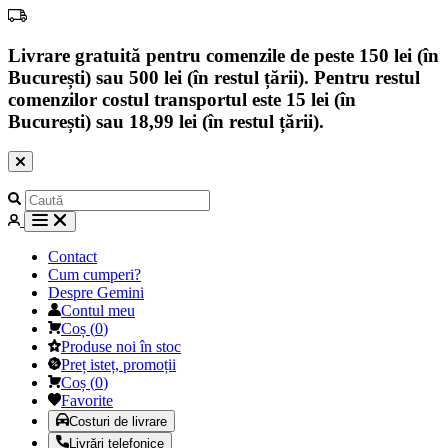
Livrare gratuită pentru comenzile de peste 150 lei (în
București) sau 500 lei (în restul țării). Pentru restul
comenzilor costul transportul este 15 lei (în
București) sau 18,99 lei (în restul țării).
Contact
Cum cumperi?
Despre Gemini
Contul meu
Coș
(
0
)
Produse noi în stoc
Preț isteț, promoții
Coș
(
0
)
Favorite
Costuri de livrare
Livrări telefonice