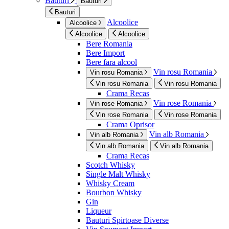
Bauturi
Bauturi
Bauturi
Alcoolice
Alcoolice
Alcoolice
Alcoolice
Bere Romania
Bere Import
Bere fara alcool
Vin rosu Romania
Vin rosu Romania
Vin rosu Romania
Vin rosu Romania
Crama Recas
Vin rose Romania
Vin rose Romania
Vin rose Romania
Vin rose Romania
Crama Oprisor
Vin alb Romania
Vin alb Romania
Vin alb Romania
Vin alb Romania
Crama Recas
Scotch Whisky
Single Malt Whisky
Whisky Cream
Bourbon Whisky
Gin
Liqueur
Bauturi Spirtoase Diverse