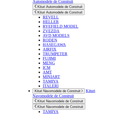
Automodele de Construit
Kituri Automodele de Construit
Kituri Automodele de Construit
REVELL
HELLER
RYEFIELD MODEL
ZVEZDA
AVD MODELS
RODEN
HASEGAWA
AIRFIX
TRUMPETER
FUJIMI
MENG
ICM
AMT
MINIART
TAMIYA
ITALERI
Kituri
Kituri Navomodele de Construit
Navomodele de Construit
Kituri Navomodele de Construit
Kituri Navomodele de Construit
TAMIYA