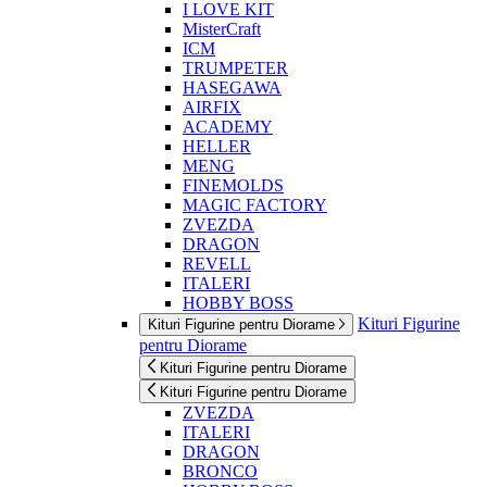
I LOVE KIT
MisterCraft
ICM
TRUMPETER
HASEGAWA
AIRFIX
ACADEMY
HELLER
MENG
FINEMOLDS
MAGIC FACTORY
ZVEZDA
DRAGON
REVELL
ITALERI
HOBBY BOSS
Kituri Figurine
Kituri Figurine pentru Diorame
pentru Diorame
Kituri Figurine pentru Diorame
Kituri Figurine pentru Diorame
ZVEZDA
ITALERI
DRAGON
BRONCO