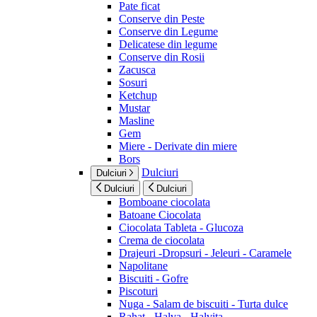
Pate ficat
Conserve din Peste
Conserve din Legume
Delicatese din legume
Conserve din Rosii
Zacusca
Sosuri
Ketchup
Mustar
Masline
Gem
Miere - Derivate din miere
Bors
Dulciuri
Dulciuri
Dulciuri
Dulciuri
Bomboane ciocolata
Batoane Ciocolata
Ciocolata Tableta - Glucoza
Crema de ciocolata
Drajeuri -Dropsuri - Jeleuri - Caramele
Napolitane
Biscuiti - Gofre
Piscoturi
Nuga - Salam de biscuiti - Turta dulce
Rahat - Halva - Halvita