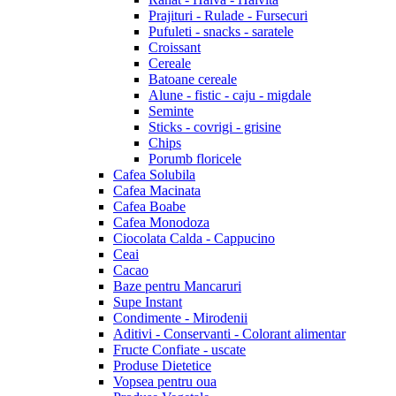
Prajituri - Rulade - Fursecuri
Pufuleti - snacks - saratele
Croissant
Cereale
Batoane cereale
Alune - fistic - caju - migdale
Seminte
Sticks - covrigi - grisine
Chips
Porumb floricele
Cafea Solubila
Cafea Macinata
Cafea Boabe
Cafea Monodoza
Ciocolata Calda - Cappucino
Ceai
Cacao
Baze pentru Mancaruri
Supe Instant
Condimente - Mirodenii
Aditivi - Conservanti - Colorant alimentar
Fructe Confiate - uscate
Produse Dietetice
Vopsea pentru oua