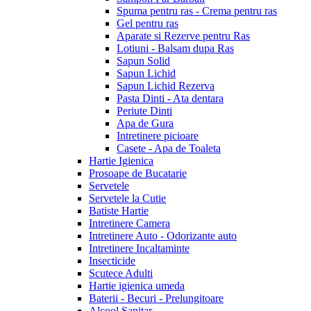
Spuma pentru ras - Crema pentru ras
Gel pentru ras
Aparate si Rezerve pentru Ras
Lotiuni - Balsam dupa Ras
Sapun Solid
Sapun Lichid
Sapun Lichid Rezerva
Pasta Dinti - Ata dentara
Periute Dinti
Apa de Gura
Intretinere picioare
Casete - Apa de Toaleta
Hartie Igienica
Prosoape de Bucatarie
Servetele
Servetele la Cutie
Batiste Hartie
Intretinere Camera
Intretinere Auto - Odorizante auto
Intretinere Incaltaminte
Insecticide
Scutece Adulti
Hartie igienica umeda
Baterii - Becuri - Prelungitoare
Alcool Sanitar