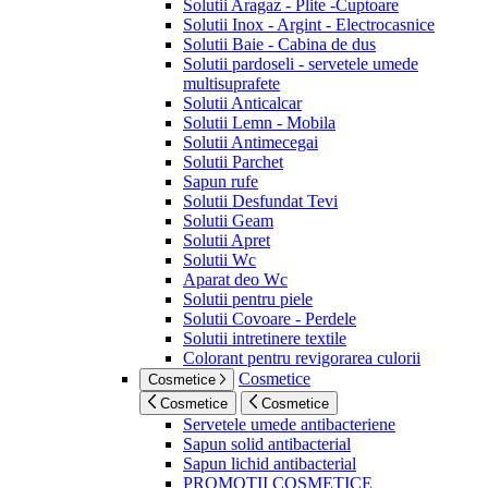
Solutii Aragaz - Plite -Cuptoare
Solutii Inox - Argint - Electrocasnice
Solutii Baie - Cabina de dus
Solutii pardoseli - servetele umede
multisuprafete
Solutii Anticalcar
Solutii Lemn - Mobila
Solutii Antimecegai
Solutii Parchet
Sapun rufe
Solutii Desfundat Tevi
Solutii Geam
Solutii Apret
Solutii Wc
Aparat deo Wc
Solutii pentru piele
Solutii Covoare - Perdele
Solutii intretinere textile
Colorant pentru revigorarea culorii
Cosmetice
Cosmetice
Cosmetice
Cosmetice
Servetele umede antibacteriene
Sapun solid antibacterial
Sapun lichid antibacterial
PROMOTII COSMETICE