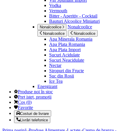
Vin Spumant Import
Vodka
Vermouth
Bitter - Aperitiv - Cocktail
Bauturi Alcoolice Miniaturi
Nonalcoolice
Nonalcoolice
Nonalcoolice
Nonalcoolice
Apa Minerala Romania
Apa Plata Romania
Apa Plata Import
Sucuri Acidulate
Sucuri Neacidulate
Nectar
Siropuri din Fructe
Suc din Rosii
Ice Tea
Energizant
Produse noi în stoc
Preț isteț, promoții
Coș
(
0
)
Favorite
Costuri de livrare
Livrări telefonice
Prima pagină
Produse Alimentare
Lactate
Crema de branza -