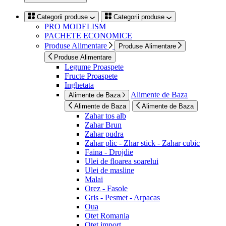
Categorii produse
Categorii produse
PRO MODELISM
PACHETE ECONOMICE
Produse Alimentare
Produse Alimentare
Produse Alimentare
Legume Proaspete
Fructe Proaspete
Inghetata
Alimente de Baza
Alimente de Baza
Alimente de Baza
Alimente de Baza
Zahar tos alb
Zahar Brun
Zahar pudra
Zahar plic - Zhar stick - Zahar cubic
Faina - Drojdie
Ulei de floarea soarelui
Ulei de masline
Malai
Orez - Fasole
Gris - Pesmet - Arpacas
Oua
Otet Romania
Otet import