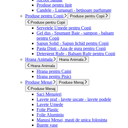
Produse pentru lipit
Candele - Lumanari - betisoare parfumate
Produse pentru Copii
Produse pentru Copii
Produse pentru Copii
Servetele Umede pentru Copii
Gel dus - Spumant Baie - sampon - balsam
pentru Copii
Sapun Solid - Sapun lichid pentru Copii
Pasta Dinti - Apa de gura pentru Copii
Detergent Rufe - Balsam Rufe pentru Copii
Hrana Animala
Hrana Animala
Hrana Animala
Hrana pentru Caini
Hrana pentru Pisici
Produse Menaj
Produse Menaj
Produse Menaj
Saci Menajeri
Lavete praf - lavete uscate - lavete podele
Lavete Umede
Folie Plastic
Folie Aluminiu
Manusi Menaj, masti de unica folosinta
Burete vase