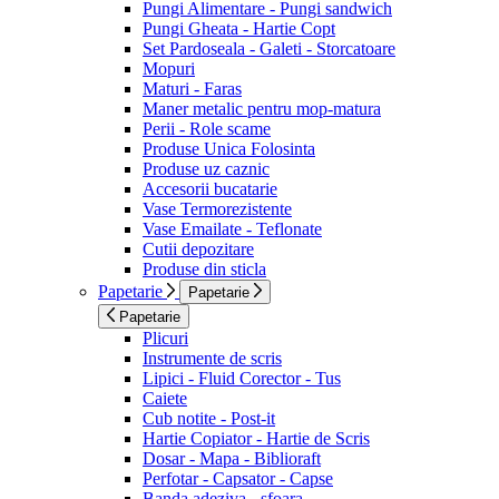
Pungi Alimentare - Pungi sandwich
Pungi Gheata - Hartie Copt
Set Pardoseala - Galeti - Storcatoare
Mopuri
Maturi - Faras
Maner metalic pentru mop-matura
Perii - Role scame
Produse Unica Folosinta
Produse uz caznic
Accesorii bucatarie
Vase Termorezistente
Vase Emailate - Teflonate
Cutii depozitare
Produse din sticla
Papetarie
Papetarie
Papetarie
Plicuri
Instrumente de scris
Lipici - Fluid Corector - Tus
Caiete
Cub notite - Post-it
Hartie Copiator - Hartie de Scris
Dosar - Mapa - Biblioraft
Perfotar - Capsator - Capse
Banda adeziva - sfoara