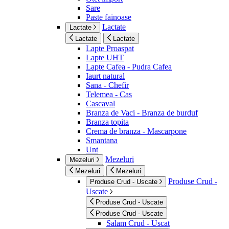
Sare
Paste fainoase
Lactate
Lactate
Lactate
Lactate
Lapte Proaspat
Lapte UHT
Lapte Cafea - Pudra Cafea
Iaurt natural
Sana - Chefir
Telemea - Cas
Cascaval
Branza de Vaci - Branza de burduf
Branza topita
Crema de branza - Mascarpone
Smantana
Unt
Mezeluri
Mezeluri
Mezeluri
Mezeluri
Produse Crud -
Produse Crud - Uscate
Uscate
Produse Crud - Uscate
Produse Crud - Uscate
Salam Crud - Uscat