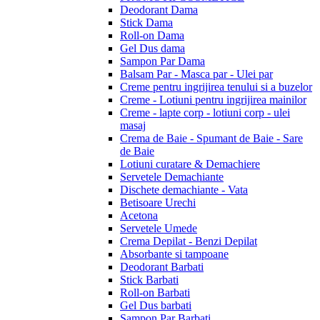
Deodorant Dama
Stick Dama
Roll-on Dama
Gel Dus dama
Sampon Par Dama
Balsam Par - Masca par - Ulei par
Creme pentru ingrijirea tenului si a buzelor
Creme - Lotiuni pentru ingrijirea mainilor
Creme - lapte corp - lotiuni corp - ulei
masaj
Crema de Baie - Spumant de Baie - Sare
de Baie
Lotiuni curatare & Demachiere
Servetele Demachiante
Dischete demachiante - Vata
Betisoare Urechi
Acetona
Servetele Umede
Crema Depilat - Benzi Depilat
Absorbante si tampoane
Deodorant Barbati
Stick Barbati
Roll-on Barbati
Gel Dus barbati
Sampon Par Barbati