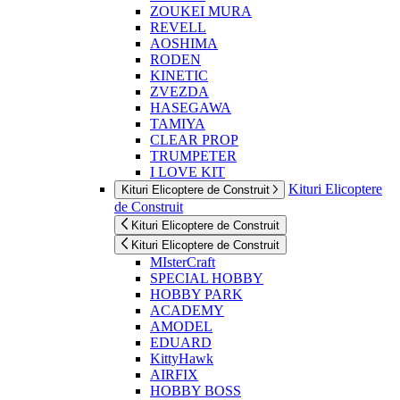
ZOUKEI MURA
REVELL
AOSHIMA
RODEN
KINETIC
ZVEZDA
HASEGAWA
TAMIYA
CLEAR PROP
TRUMPETER
I LOVE KIT
Kituri Elicoptere
Kituri Elicoptere de Construit
de Construit
Kituri Elicoptere de Construit
Kituri Elicoptere de Construit
MIsterCraft
SPECIAL HOBBY
HOBBY PARK
ACADEMY
AMODEL
EDUARD
KittyHawk
AIRFIX
HOBBY BOSS