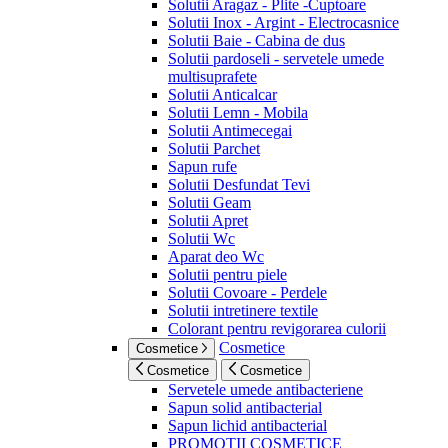
Solutii Aragaz - Plite -Cuptoare
Solutii Inox - Argint - Electrocasnice
Solutii Baie - Cabina de dus
Solutii pardoseli - servetele umede
multisuprafete
Solutii Anticalcar
Solutii Lemn - Mobila
Solutii Antimecegai
Solutii Parchet
Sapun rufe
Solutii Desfundat Tevi
Solutii Geam
Solutii Apret
Solutii Wc
Aparat deo Wc
Solutii pentru piele
Solutii Covoare - Perdele
Solutii intretinere textile
Colorant pentru revigorarea culorii
Cosmetice
Cosmetice
Cosmetice
Cosmetice
Servetele umede antibacteriene
Sapun solid antibacterial
Sapun lichid antibacterial
PROMOTII COSMETICE