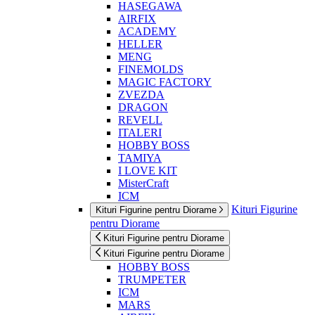
HASEGAWA
AIRFIX
ACADEMY
HELLER
MENG
FINEMOLDS
MAGIC FACTORY
ZVEZDA
DRAGON
REVELL
ITALERI
HOBBY BOSS
TAMIYA
I LOVE KIT
MisterCraft
ICM
Kituri Figurine
Kituri Figurine pentru Diorame
pentru Diorame
Kituri Figurine pentru Diorame
Kituri Figurine pentru Diorame
HOBBY BOSS
TRUMPETER
ICM
MARS