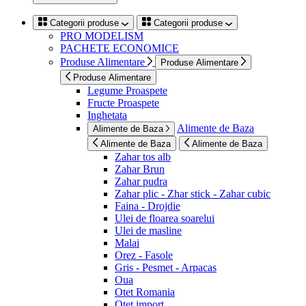
Categorii produse
Categorii produse
PRO MODELISM
PACHETE ECONOMICE
Produse Alimentare
Produse Alimentare
Produse Alimentare
Legume Proaspete
Fructe Proaspete
Inghetata
Alimente de Baza
Alimente de Baza
Alimente de Baza
Alimente de Baza
Zahar tos alb
Zahar Brun
Zahar pudra
Zahar plic - Zhar stick - Zahar cubic
Faina - Drojdie
Ulei de floarea soarelui
Ulei de masline
Malai
Orez - Fasole
Gris - Pesmet - Arpacas
Oua
Otet Romania
Otet import