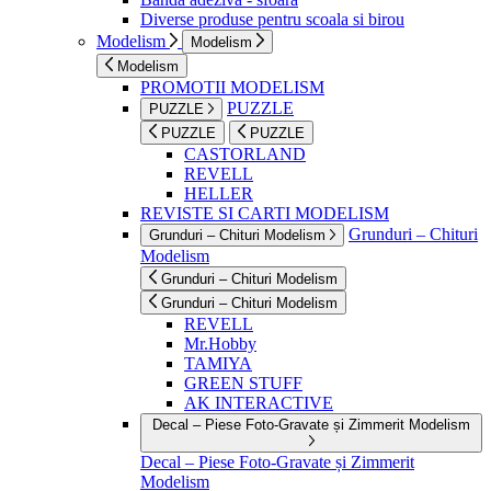
Diverse produse pentru scoala si birou
Modelism
Modelism
Modelism
PROMOTII MODELISM
PUZZLE
PUZZLE
PUZZLE
PUZZLE
CASTORLAND
REVELL
HELLER
REVISTE SI CARTI MODELISM
Grunduri – Chituri
Grunduri – Chituri Modelism
Modelism
Grunduri – Chituri Modelism
Grunduri – Chituri Modelism
REVELL
Mr.Hobby
TAMIYA
GREEN STUFF
AK INTERACTIVE
Decal – Piese Foto-Gravate și Zimmerit Modelism
Decal – Piese Foto-Gravate și Zimmerit
Modelism