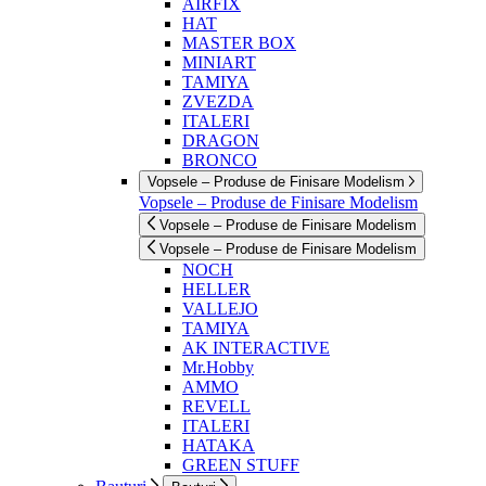
AIRFIX
HAT
MASTER BOX
MINIART
TAMIYA
ZVEZDA
ITALERI
DRAGON
BRONCO
Vopsele – Produse de Finisare Modelism
Vopsele – Produse de Finisare Modelism
Vopsele – Produse de Finisare Modelism
Vopsele – Produse de Finisare Modelism
NOCH
HELLER
VALLEJO
TAMIYA
AK INTERACTIVE
Mr.Hobby
AMMO
REVELL
ITALERI
HATAKA
GREEN STUFF