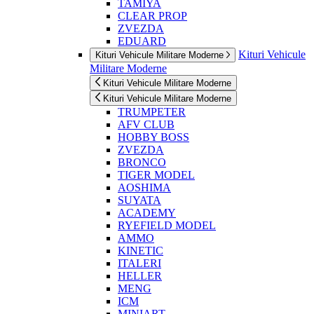
TAMIYA
CLEAR PROP
ZVEZDA
EDUARD
Kituri Vehicule
Kituri Vehicule Militare Moderne
Militare Moderne
Kituri Vehicule Militare Moderne
Kituri Vehicule Militare Moderne
TRUMPETER
AFV CLUB
HOBBY BOSS
ZVEZDA
BRONCO
TIGER MODEL
AOSHIMA
SUYATA
ACADEMY
RYEFIELD MODEL
AMMO
KINETIC
ITALERI
HELLER
MENG
ICM
MINIART