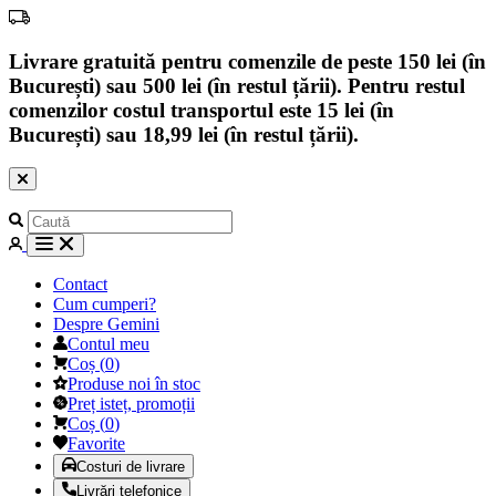
Livrare gratuită pentru comenzile de peste 150 lei (în
București) sau 500 lei (în restul țării). Pentru restul
comenzilor costul transportul este 15 lei (în
București) sau 18,99 lei (în restul țării).
Contact
Cum cumperi?
Despre Gemini
Contul meu
Coș
(
0
)
Produse noi în stoc
Preț isteț, promoții
Coș
(
0
)
Favorite
Costuri de livrare
Livrări telefonice