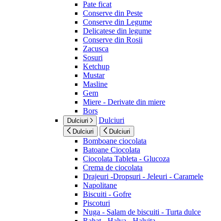
Pate ficat
Conserve din Peste
Conserve din Legume
Delicatese din legume
Conserve din Rosii
Zacusca
Sosuri
Ketchup
Mustar
Masline
Gem
Miere - Derivate din miere
Bors
Dulciuri
Dulciuri
Dulciuri
Dulciuri
Bomboane ciocolata
Batoane Ciocolata
Ciocolata Tableta - Glucoza
Crema de ciocolata
Drajeuri -Dropsuri - Jeleuri - Caramele
Napolitane
Biscuiti - Gofre
Piscoturi
Nuga - Salam de biscuiti - Turta dulce
Rahat - Halva - Halvita