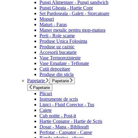
Pungi Alimentare - Pungi sandwich
Pungi Gheata - Hartie Copt
Set Pardoseala - Galeti - Storcatoare
Mopuri
Maturi - Faras
Maner metalic pentru mop-matura
Perii - Role scame
Produse Unica Folosinta
Produse uz caznic
Accesorii bucatarie
Vase Termorezistente
Vase Emailate - Teflonate
Cutii depozitare
Produse din sticla
Papetarie
Papetarie
Papetarie
Plicuri
Instrumente de scris
Lipici - Fluid Corector - Tus
Caiete
Cub notite - Post-it
Hartie Copiator - Hartie de Scris
Dosar - Mapa - Biblioraft
Perfotar - Capsator - Capse
Banda adeziva - sfoara