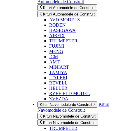
Automodele de Construit
Kituri Automodele de Construit
Kituri Automodele de Construit
AVD MODELS
RODEN
HASEGAWA
AIRFIX
TRUMPETER
FUJIMI
MENG
ICM
AMT
MINIART
TAMIYA
ITALERI
REVELL
HELLER
RYEFIELD MODEL
ZVEZDA
Kituri
Kituri Navomodele de Construit
Navomodele de Construit
Kituri Navomodele de Construit
Kituri Navomodele de Construit
TRUMPETER