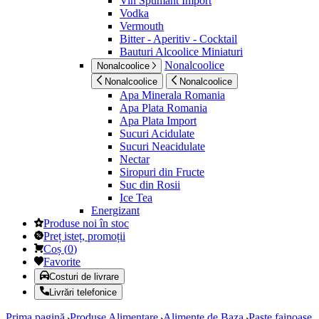
Vin Spumant Import
Vodka
Vermouth
Bitter - Aperitiv - Cocktail
Bauturi Alcoolice Miniaturi
Nonalcoolice
Nonalcoolice
Nonalcoolice
Nonalcoolice
Apa Minerala Romania
Apa Plata Romania
Apa Plata Import
Sucuri Acidulate
Sucuri Neacidulate
Nectar
Siropuri din Fructe
Suc din Rosii
Ice Tea
Energizant
Produse noi în stoc
Preț isteț, promoții
Coș
(
0
)
Favorite
Costuri de livrare
Livrări telefonice
Prima pagină
Produse Alimentare
Alimente de Baza
Paste fainoase