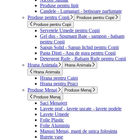
Produse pentru lipit
Candele - Lumanari - betisoare parfumate
Produse pentru Copii
Produse pentru Copii
Produse pentru Copii
Servetele Umede pentru Copii
Gel dus - Spumant Baie - sampon - balsam
pentru Copii
Sapun Solid - Sapun lichid pentru Copii
Pasta Dinti - Apa de gura pentru Copii
Detergent Rufe - Balsam Rufe pentru Copii
Hrana Animala
Hrana Animala
Hrana Animala
Hrana pentru Caini
Hrana pentru Pisici
Produse Menaj
Produse Menaj
Produse Menaj
Saci Menajeri
Lavete praf - lavete uscate - lavete podele
Lavete Umede
Folie Plastic
Folie Aluminiu
Manusi Menaj, masti de unica folosinta
Burete vase