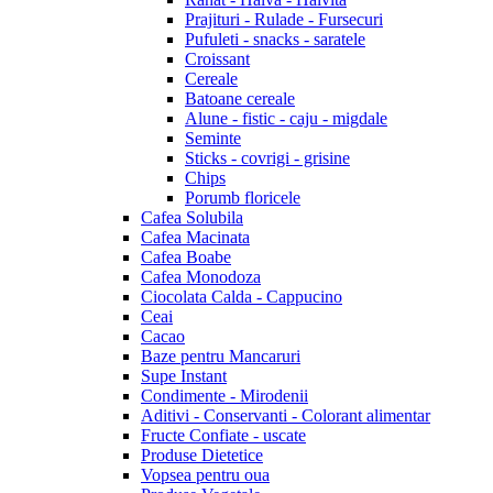
Prajituri - Rulade - Fursecuri
Pufuleti - snacks - saratele
Croissant
Cereale
Batoane cereale
Alune - fistic - caju - migdale
Seminte
Sticks - covrigi - grisine
Chips
Porumb floricele
Cafea Solubila
Cafea Macinata
Cafea Boabe
Cafea Monodoza
Ciocolata Calda - Cappucino
Ceai
Cacao
Baze pentru Mancaruri
Supe Instant
Condimente - Mirodenii
Aditivi - Conservanti - Colorant alimentar
Fructe Confiate - uscate
Produse Dietetice
Vopsea pentru oua