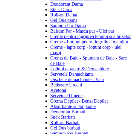
Deodorant Dama
Stick Dama
Roll-on Dama
Gel Dus dama
Sampon Par Dama
Balsam Par - Masca par - Ulei par
Creme pentru ingrijirea tenului si a buzelor
Creme - Lotiuni pentru ingrijirea mainilor
Creme - lapte corp - lotiuni corp - ulei
masaj
Crema de Baie - Spumant de Baie - Sare
de Baie
Lotiuni curatare & Demachiere
Servetele Demachiante
Dischete demachiante - Vata
Betisoare Urechi
Acetona
Servetele Umede
Crema Depilat - Benzi Depilat
Absorbante si tampoane
Deodorant Barbati
Stick Barbati
Roll-on Barbati
Gel Dus barbati
Sampon Par Barbati