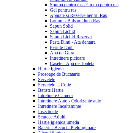
Spuma pentru ras - Crema pentru ras
Gel pentru ras
Aparate si Rezerve pentru Ras
Lotiuni - Balsam dupa Ras
Sapun Solid
Sapun Lichid
Sapun Lichid Rezerva
Pasta Dinti - Ata dentara
Periute Dinti
Apa de Gura
Intretinere picioare
Casete - Apa de Toaleta
Hartie Igienica
Prosoape de Bucatarie
Servetele
Servetele la Cutie
Batiste Hartie
Intretinere Camera
Intretinere Auto - Odorizante auto
Intretinere Incaltaminte
Insecticide
Scutece Adulti
Hartie igienica umeda
Baterii - Becuri - Prelungitoare
Alcool Sanitar