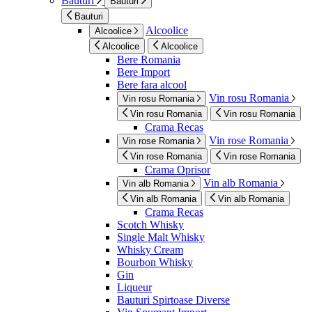
Bauturi
Bauturi
Bauturi
Alcoolice
Alcoolice
Alcoolice
Alcoolice
Bere Romania
Bere Import
Bere fara alcool
Vin rosu Romania
Vin rosu Romania
Vin rosu Romania
Vin rosu Romania
Crama Recas
Vin rose Romania
Vin rose Romania
Vin rose Romania
Vin rose Romania
Crama Oprisor
Vin alb Romania
Vin alb Romania
Vin alb Romania
Vin alb Romania
Crama Recas
Scotch Whisky
Single Malt Whisky
Whisky Cream
Bourbon Whisky
Gin
Liqueur
Bauturi Spirtoase Diverse