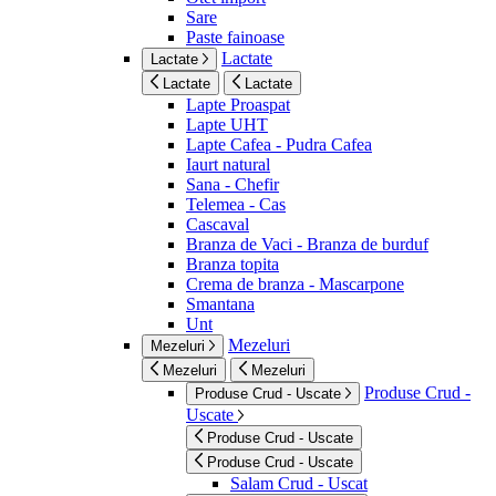
Sare
Paste fainoase
Lactate
Lactate
Lactate
Lactate
Lapte Proaspat
Lapte UHT
Lapte Cafea - Pudra Cafea
Iaurt natural
Sana - Chefir
Telemea - Cas
Cascaval
Branza de Vaci - Branza de burduf
Branza topita
Crema de branza - Mascarpone
Smantana
Unt
Mezeluri
Mezeluri
Mezeluri
Mezeluri
Produse Crud -
Produse Crud - Uscate
Uscate
Produse Crud - Uscate
Produse Crud - Uscate
Salam Crud - Uscat