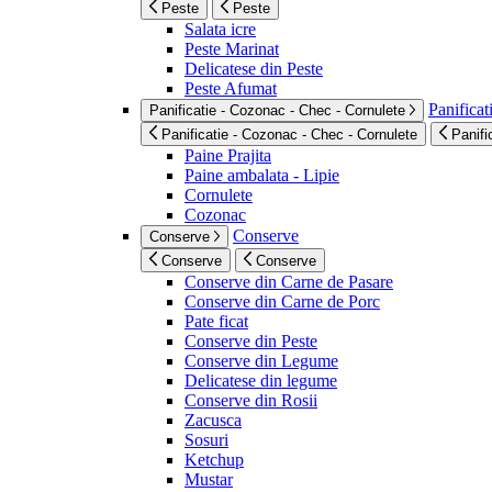
Peste
Peste
Salata icre
Peste Marinat
Delicatese din Peste
Peste Afumat
Panificat
Panificatie - Cozonac - Chec - Cornulete
Panificatie - Cozonac - Chec - Cornulete
Panifi
Paine Prajita
Paine ambalata - Lipie
Cornulete
Cozonac
Conserve
Conserve
Conserve
Conserve
Conserve din Carne de Pasare
Conserve din Carne de Porc
Pate ficat
Conserve din Peste
Conserve din Legume
Delicatese din legume
Conserve din Rosii
Zacusca
Sosuri
Ketchup
Mustar