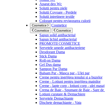
Aparat deo Wc
Solutii pentru piele
Solutii Covoare - Perdele
Solutii intretinere textile
Colorant pentru revigorarea culorii
Cosmetice
Cosmetice
Cosmetice
Cosmetice
Sapun solid antibacterial
Sapun lichid antibacterial
PROMOTII COSMETICE
Servetele umede antibacteriene
Deodorant Dama
Stick Dama
Roll-on Dama
Gel Dus dama
Sampon Par Dama
Balsam Par - Masca par - Ulei par
Creme pentru ingrijirea tenului si a buzelor
Creme - Lotiuni pentru ingrijirea mainilor
Creme - lapte corp - lotiuni corp - ulei masaj
Crema de Baie - Spumant de Baie - Sare de
Lotiuni curatare & Demachiere
Servetele Demachiante
Dischete demachiante - Vata