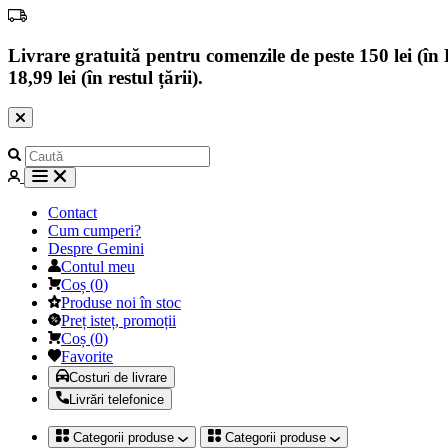
Livrare gratuită pentru comenzile de peste 150 lei (în B
18,99 lei (în restul țării).
Contact
Cum cumperi?
Despre Gemini
Contul meu
Coș
(
0
)
Produse noi în stoc
Preț isteț, promoții
Coș
(
0
)
Favorite
Costuri de livrare
Livrări telefonice
Categorii produse
Categorii produse