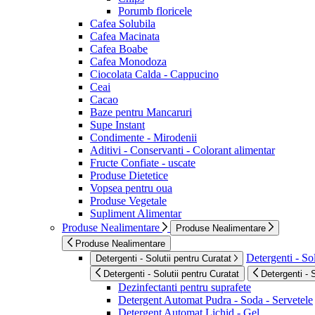
Porumb floricele
Cafea Solubila
Cafea Macinata
Cafea Boabe
Cafea Monodoza
Ciocolata Calda - Cappucino
Ceai
Cacao
Baze pentru Mancaruri
Supe Instant
Condimente - Mirodenii
Aditivi - Conservanti - Colorant alimentar
Fructe Confiate - uscate
Produse Dietetice
Vopsea pentru oua
Produse Vegetale
Supliment Alimentar
Produse Nealimentare
Produse Nealimentare
Produse Nealimentare
Detergenti - Sol
Detergenti - Solutii pentru Curatat
Detergenti - Solutii pentru Curatat
Detergenti - 
Dezinfectanti pentru suprafete
Detergent Automat Pudra - Soda - Servetele
Detergent Automat Lichid - Gel