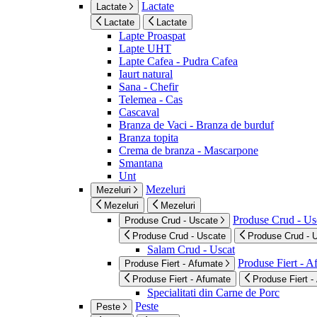
Lactate
Lactate
Lactate
Lactate
Lapte Proaspat
Lapte UHT
Lapte Cafea - Pudra Cafea
Iaurt natural
Sana - Chefir
Telemea - Cas
Cascaval
Branza de Vaci - Branza de burduf
Branza topita
Crema de branza - Mascarpone
Smantana
Unt
Mezeluri
Mezeluri
Mezeluri
Mezeluri
Produse Crud - Us
Produse Crud - Uscate
Produse Crud - Uscate
Produse Crud - 
Salam Crud - Uscat
Produse Fiert - 
Produse Fiert - Afumate
Produse Fiert - Afumate
Produse Fiert -
Specialitati din Carne de Porc
Peste
Peste