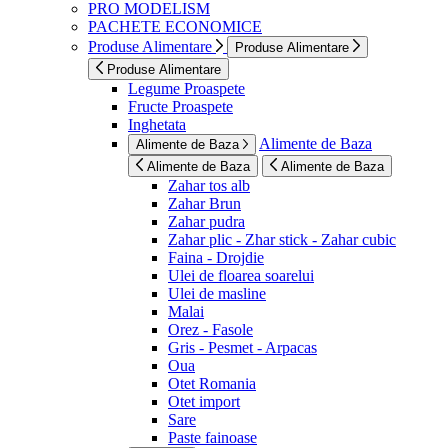
PRO MODELISM
PACHETE ECONOMICE
Produse Alimentare
Produse Alimentare
Produse Alimentare
Legume Proaspete
Fructe Proaspete
Inghetata
Alimente de Baza
Alimente de Baza
Alimente de Baza
Alimente de Baza
Zahar tos alb
Zahar Brun
Zahar pudra
Zahar plic - Zhar stick - Zahar cubic
Faina - Drojdie
Ulei de floarea soarelui
Ulei de masline
Malai
Orez - Fasole
Gris - Pesmet - Arpacas
Oua
Otet Romania
Otet import
Sare
Paste fainoase