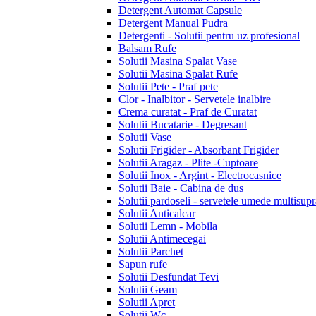
Detergent Automat Capsule
Detergent Manual Pudra
Detergenti - Solutii pentru uz profesional
Balsam Rufe
Solutii Masina Spalat Vase
Solutii Masina Spalat Rufe
Solutii Pete - Praf pete
Clor - Inalbitor - Servetele inalbire
Crema curatat - Praf de Curatat
Solutii Bucatarie - Degresant
Solutii Vase
Solutii Frigider - Absorbant Frigider
Solutii Aragaz - Plite -Cuptoare
Solutii Inox - Argint - Electrocasnice
Solutii Baie - Cabina de dus
Solutii pardoseli - servetele umede multisupr
Solutii Anticalcar
Solutii Lemn - Mobila
Solutii Antimecegai
Solutii Parchet
Sapun rufe
Solutii Desfundat Tevi
Solutii Geam
Solutii Apret
Solutii Wc