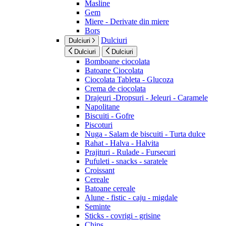
Masline
Gem
Miere - Derivate din miere
Bors
Dulciuri
Dulciuri
Dulciuri
Dulciuri
Bomboane ciocolata
Batoane Ciocolata
Ciocolata Tableta - Glucoza
Crema de ciocolata
Drajeuri -Dropsuri - Jeleuri - Caramele
Napolitane
Biscuiti - Gofre
Piscoturi
Nuga - Salam de biscuiti - Turta dulce
Rahat - Halva - Halvita
Prajituri - Rulade - Fursecuri
Pufuleti - snacks - saratele
Croissant
Cereale
Batoane cereale
Alune - fistic - caju - migdale
Seminte
Sticks - covrigi - grisine
Chips