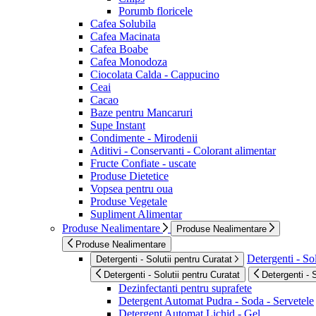
Porumb floricele
Cafea Solubila
Cafea Macinata
Cafea Boabe
Cafea Monodoza
Ciocolata Calda - Cappucino
Ceai
Cacao
Baze pentru Mancaruri
Supe Instant
Condimente - Mirodenii
Aditivi - Conservanti - Colorant alimentar
Fructe Confiate - uscate
Produse Dietetice
Vopsea pentru oua
Produse Vegetale
Supliment Alimentar
Produse Nealimentare
Produse Nealimentare
Produse Nealimentare
Detergenti - Sol
Detergenti - Solutii pentru Curatat
Detergenti - Solutii pentru Curatat
Detergenti - 
Dezinfectanti pentru suprafete
Detergent Automat Pudra - Soda - Servetele
Detergent Automat Lichid - Gel