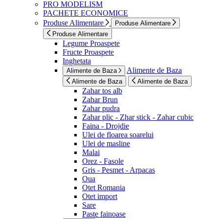
PRO MODELISM
PACHETE ECONOMICE
Produse Alimentare
Produse Alimentare
Produse Alimentare
Legume Proaspete
Fructe Proaspete
Inghetata
Alimente de Baza
Alimente de Baza
Alimente de Baza
Alimente de Baza
Zahar tos alb
Zahar Brun
Zahar pudra
Zahar plic - Zhar stick - Zahar cubic
Faina - Drojdie
Ulei de floarea soarelui
Ulei de masline
Malai
Orez - Fasole
Gris - Pesmet - Arpacas
Oua
Otet Romania
Otet import
Sare
Paste fainoase