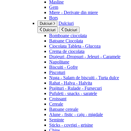
Masline
Gem
Miere - Derivate din miere
Bors
Dulciuri
Dulciuri
Dulciuri
Dulciuri
Bomboane ciocolata
Batoane Ciocolata
Ciocolata Tableta - Glucoza
Crema de ciocolata
Drajeuri -Dropsuri - Jeleuri - Caramele
Napolitane
Biscuiti - Gofre
Piscoturi
Nuga - Salam de biscuiti - Turta dulce
Rahat - Halva - Halvita
Prajituri - Rulade - Fursecuri
Pufuleti - snacks - saratele
Croissant
Cereale
Batoane cereale
Alune - fistic - caju - migdale
Seminte
Sticks - covrigi - grisine
Chips