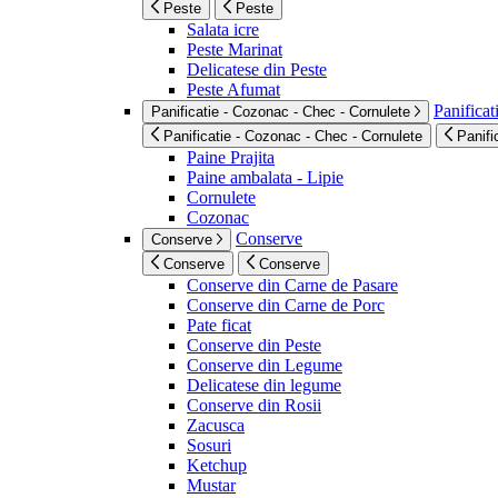
Peste
Peste
Salata icre
Peste Marinat
Delicatese din Peste
Peste Afumat
Panificat
Panificatie - Cozonac - Chec - Cornulete
Panificatie - Cozonac - Chec - Cornulete
Panifi
Paine Prajita
Paine ambalata - Lipie
Cornulete
Cozonac
Conserve
Conserve
Conserve
Conserve
Conserve din Carne de Pasare
Conserve din Carne de Porc
Pate ficat
Conserve din Peste
Conserve din Legume
Delicatese din legume
Conserve din Rosii
Zacusca
Sosuri
Ketchup
Mustar