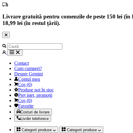
Livrare gratuită pentru comenzile de peste 150 lei (în B
18,99 lei (în restul țării).
Contact
Cum cumperi?
Despre Gemini
Contul meu
Coș
(
0
)
Produse noi în stoc
Preț isteț, promoții
Coș
(
0
)
Favorite
Costuri de livrare
Livrări telefonice
Categorii produse
Categorii produse