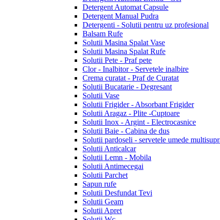
Detergent Automat Capsule
Detergent Manual Pudra
Detergenti - Solutii pentru uz profesional
Balsam Rufe
Solutii Masina Spalat Vase
Solutii Masina Spalat Rufe
Solutii Pete - Praf pete
Clor - Inalbitor - Servetele inalbire
Crema curatat - Praf de Curatat
Solutii Bucatarie - Degresant
Solutii Vase
Solutii Frigider - Absorbant Frigider
Solutii Aragaz - Plite -Cuptoare
Solutii Inox - Argint - Electrocasnice
Solutii Baie - Cabina de dus
Solutii pardoseli - servetele umede multisupr
Solutii Anticalcar
Solutii Lemn - Mobila
Solutii Antimecegai
Solutii Parchet
Sapun rufe
Solutii Desfundat Tevi
Solutii Geam
Solutii Apret
Solutii Wc