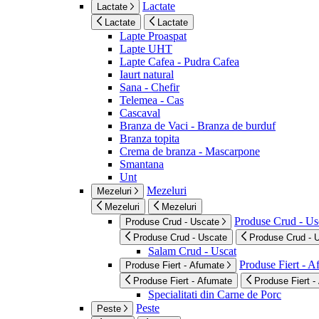
Lactate
Lactate
Lactate
Lactate
Lapte Proaspat
Lapte UHT
Lapte Cafea - Pudra Cafea
Iaurt natural
Sana - Chefir
Telemea - Cas
Cascaval
Branza de Vaci - Branza de burduf
Branza topita
Crema de branza - Mascarpone
Smantana
Unt
Mezeluri
Mezeluri
Mezeluri
Mezeluri
Produse Crud - Us
Produse Crud - Uscate
Produse Crud - Uscate
Produse Crud - 
Salam Crud - Uscat
Produse Fiert - 
Produse Fiert - Afumate
Produse Fiert - Afumate
Produse Fiert -
Specialitati din Carne de Porc
Peste
Peste