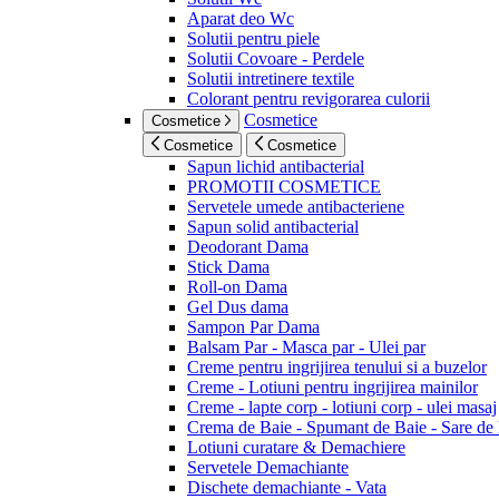
Aparat deo Wc
Solutii pentru piele
Solutii Covoare - Perdele
Solutii intretinere textile
Colorant pentru revigorarea culorii
Cosmetice
Cosmetice
Cosmetice
Cosmetice
Sapun lichid antibacterial
PROMOTII COSMETICE
Servetele umede antibacteriene
Sapun solid antibacterial
Deodorant Dama
Stick Dama
Roll-on Dama
Gel Dus dama
Sampon Par Dama
Balsam Par - Masca par - Ulei par
Creme pentru ingrijirea tenului si a buzelor
Creme - Lotiuni pentru ingrijirea mainilor
Creme - lapte corp - lotiuni corp - ulei masaj
Crema de Baie - Spumant de Baie - Sare de
Lotiuni curatare & Demachiere
Servetele Demachiante
Dischete demachiante - Vata