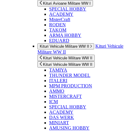
Kituri Avioane Militare WW I
SPECIAL HOBBY
ACADEMY
MisterCraft
RODEN
TAKOM
ARMA HOBBY
EDUARD
Kituri Vehicule
Kituri Vehicule Militare WW II
Militare WW II
Kituri Vehicule Militare WW II
Kituri Vehicule Militare WW II
TAMIYA
THUNDER MODEL
ITALERI
MPM PRODUCTION
AMMO
MISTERCRAFT
ICM
SPECIAL HOBBY
ACADEMY
DAS WERK
MINIART
AMUSING HOBBY