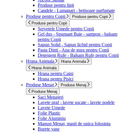
Produse pentru lipit
Candele - Lumanari - betisoare parfumate
Produse pentru Copii
Produse pentru Copii
Produse pentru Copii
Servetele Umede pentru Copii
Gel dus - Spumant Baie - sampon - balsam
pentru Copii
Sapun Solid - Sapun lichid pentru Copii
Pasta Dinti - Apa de gura pentru Copii
Detergent Rufe - Balsam Rufe pentru Copii
Hrana Animala
Hrana Animala
Hrana Animala
Hrana pentru Caini
Hrana pentru Pisici
Produse Menaj
Produse Menaj
Produse Menaj
Saci Menajeri
Lavete praf - lavete uscate - lavete podele
Lavete Umede
Folie Plastic
Folie Aluminiu
Manusi Menaj, masti de unica folosinta
Burete vase