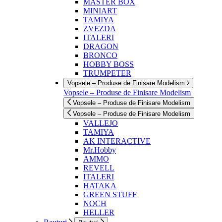
MASTER BOX
MINIART
TAMIYA
ZVEZDA
ITALERI
DRAGON
BRONCO
HOBBY BOSS
TRUMPETER
Vopsele – Produse de Finisare Modelism
Vopsele – Produse de Finisare Modelism
Vopsele – Produse de Finisare Modelism
Vopsele – Produse de Finisare Modelism
VALLEJO
TAMIYA
AK INTERACTIVE
Mr.Hobby
AMMO
REVELL
ITALERI
HATAKA
GREEN STUFF
NOCH
HELLER