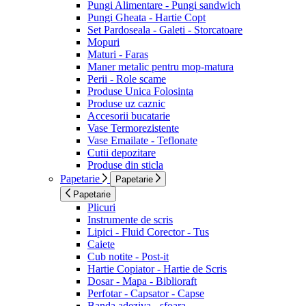
Pungi Alimentare - Pungi sandwich
Pungi Gheata - Hartie Copt
Set Pardoseala - Galeti - Storcatoare
Mopuri
Maturi - Faras
Maner metalic pentru mop-matura
Perii - Role scame
Produse Unica Folosinta
Produse uz caznic
Accesorii bucatarie
Vase Termorezistente
Vase Emailate - Teflonate
Cutii depozitare
Produse din sticla
Papetarie
Papetarie
Papetarie
Plicuri
Instrumente de scris
Lipici - Fluid Corector - Tus
Caiete
Cub notite - Post-it
Hartie Copiator - Hartie de Scris
Dosar - Mapa - Biblioraft
Perfotar - Capsator - Capse
Banda adeziva - sfoara