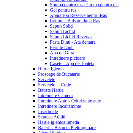
Spuma pentru ras - Crema pentru ras
Gel pentru ras
Aparate si Rezerve pentru Ras
Lotiuni - Balsam dupa Ras
Sapun Solid
Sapun Lichid
Sapun Lichid Rezerva
Pasta Dinti - Ata dentara
Periute Dinti
Apa de Gura
Intretinere picioare
Casete - Apa de Toaleta
Hartie Igienica
Prosoape de Bucatarie
Servetele
Servetele la Cutie
Batiste Hartie
Intretinere Camera
Intretinere Auto - Odorizante auto
Intretinere Incaltaminte
Insecticide
Scutece Adulti
Hartie igienica umeda
Baterii - Becuri - Prelungitoare
Alcool Sanitar