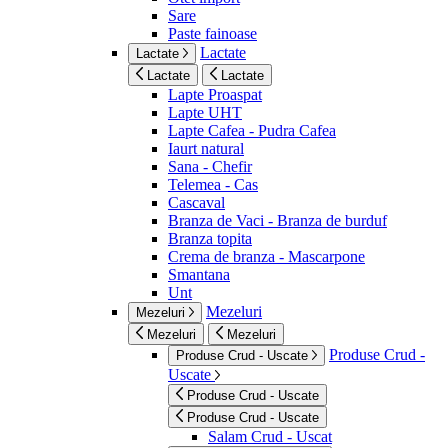
Sare
Paste fainoase
Lactate
Lactate
Lactate
Lactate
Lapte Proaspat
Lapte UHT
Lapte Cafea - Pudra Cafea
Iaurt natural
Sana - Chefir
Telemea - Cas
Cascaval
Branza de Vaci - Branza de burduf
Branza topita
Crema de branza - Mascarpone
Smantana
Unt
Mezeluri
Mezeluri
Mezeluri
Mezeluri
Produse Crud -
Produse Crud - Uscate
Uscate
Produse Crud - Uscate
Produse Crud - Uscate
Salam Crud - Uscat