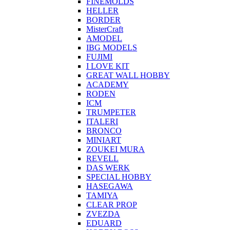
FINEMOLDS
HELLER
BORDER
MisterCraft
AMODEL
IBG MODELS
FUJIMI
I LOVE KIT
GREAT WALL HOBBY
ACADEMY
RODEN
ICM
TRUMPETER
ITALERI
BRONCO
MINIART
ZOUKEI MURA
REVELL
DAS WERK
SPECIAL HOBBY
HASEGAWA
TAMIYA
CLEAR PROP
ZVEZDA
EDUARD