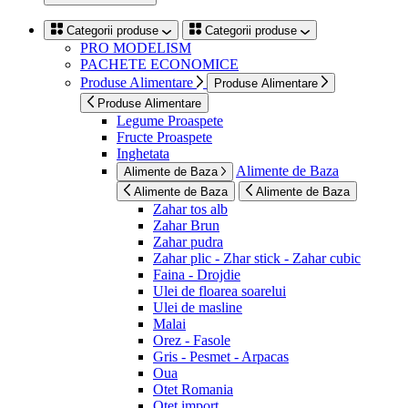
Categorii produse
Categorii produse
PRO MODELISM
PACHETE ECONOMICE
Produse Alimentare
Produse Alimentare
Produse Alimentare
Legume Proaspete
Fructe Proaspete
Inghetata
Alimente de Baza
Alimente de Baza
Alimente de Baza
Alimente de Baza
Zahar tos alb
Zahar Brun
Zahar pudra
Zahar plic - Zhar stick - Zahar cubic
Faina - Drojdie
Ulei de floarea soarelui
Ulei de masline
Malai
Orez - Fasole
Gris - Pesmet - Arpacas
Oua
Otet Romania
Otet import