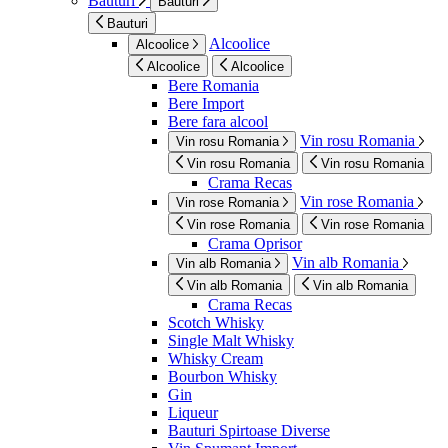
Bauturi
Bauturi
Bauturi
Alcoolice
Alcoolice
Alcoolice
Alcoolice
Bere Romania
Bere Import
Bere fara alcool
Vin rosu Romania
Vin rosu Romania
Vin rosu Romania
Vin rosu Romania
Crama Recas
Vin rose Romania
Vin rose Romania
Vin rose Romania
Vin rose Romania
Crama Oprisor
Vin alb Romania
Vin alb Romania
Vin alb Romania
Vin alb Romania
Crama Recas
Scotch Whisky
Single Malt Whisky
Whisky Cream
Bourbon Whisky
Gin
Liqueur
Bauturi Spirtoase Diverse