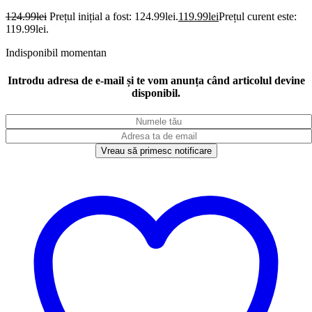
124.99
lei
Prețul inițial a fost: 124.99lei.
119.99
lei
Prețul curent este:
119.99lei.
Indisponibil momentan
Introdu adresa de e-mail și te vom anunța când articolul devine
disponibil.
Vreau să primesc notificare