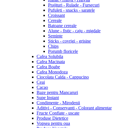
Prajituri - Rulade - Fursecuri
Pufuleti - snacks - saratele
Croissant
Cereale
Batoane cereale
Alune - fistic - caju - migdale
Seminte
Sticks - covrigi - grisine
Chips
Porumb floricele
Cafea Solubila
Cafea Macinata
Cafea Boabe
Cafea Monodoza
Ciocolata Calda - Cappucino
Ceai
Cacao
Baze pentru Mancaruri
Supe Instant
Condimente - Mirodenii
Aditivi - Conservanti - Colorant alimentar
Fructe Confiate - uscate
Produse Dietetice
Vopsea pentru oua