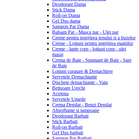
Deodorant Dama
Stick Dama
Roll-on Dama
Gel Dus dama
Sampon Par Dama
Balsam Par - Masca par - Ulei par
Creme pentru ingrijirea tenului si a buzelor
Creme - Lotiuni pentru ingrijirea mainilor
Creme - lapte corp - lotiuni corp - ulei
masaj
Crema de Baie - Spumant de Baie - Sare
de Baie
Lotiuni curatare & Demachiere
Servetele Demachiante
Dischete demachiante - Vata
Betisoare Urechi
Acetona
Servetele Umede
Crema Depilat - Benzi Depilat
Absorbante si tampoane
Deodorant Barbati
Stick Barbati
Roll-on Barbati
Gel Dus barbati
Sampon Par Barbati