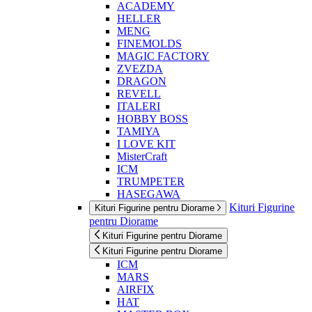
ACADEMY
HELLER
MENG
FINEMOLDS
MAGIC FACTORY
ZVEZDA
DRAGON
REVELL
ITALERI
HOBBY BOSS
TAMIYA
I LOVE KIT
MisterCraft
ICM
TRUMPETER
HASEGAWA
Kituri Figurine
Kituri Figurine pentru Diorame
pentru Diorame
Kituri Figurine pentru Diorame
Kituri Figurine pentru Diorame
ICM
MARS
AIRFIX
HAT