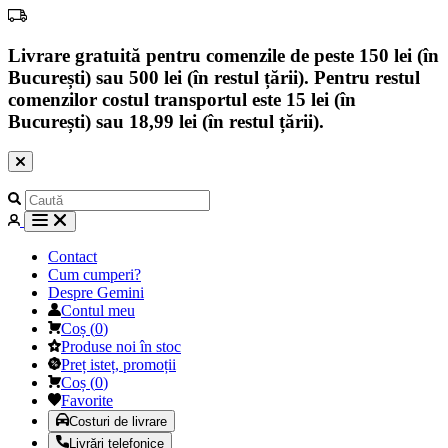
Livrare gratuită pentru comenzile de peste 150 lei (în
București) sau 500 lei (în restul țării). Pentru restul
comenzilor costul transportul este 15 lei (în
București) sau 18,99 lei (în restul țării).
Contact
Cum cumperi?
Despre Gemini
Contul meu
Coș
(
0
)
Produse noi în stoc
Preț isteț, promoții
Coș
(
0
)
Favorite
Costuri de livrare
Livrări telefonice