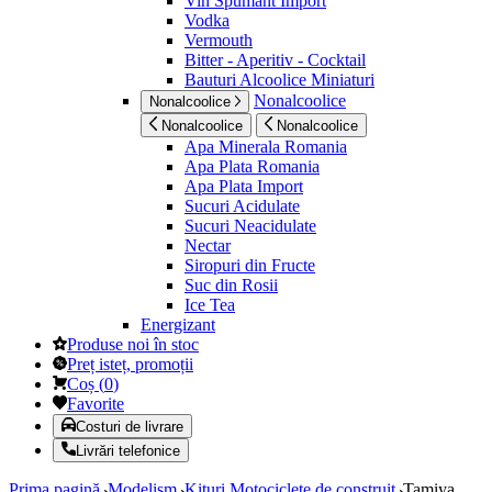
Vin Spumant Import
Vodka
Vermouth
Bitter - Aperitiv - Cocktail
Bauturi Alcoolice Miniaturi
Nonalcoolice
Nonalcoolice
Nonalcoolice
Nonalcoolice
Apa Minerala Romania
Apa Plata Romania
Apa Plata Import
Sucuri Acidulate
Sucuri Neacidulate
Nectar
Siropuri din Fructe
Suc din Rosii
Ice Tea
Energizant
Produse noi în stoc
Preț isteț, promoții
Coș
(
0
)
Favorite
Costuri de livrare
Livrări telefonice
Prima pagină
Modelism
Kituri Motociclete de construit
Tamiya