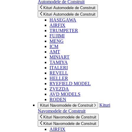
Automodele de Construit
Kituri Automodele de Construit
Kituri Automodele de Construit
HASEGAWA
AIRFIX
TRUMPETER
FUJIMI
MENG
ICM
AMT
MINIART
TAMIYA
ITALERI
REVELL
HELLER
RYEFIELD MODEL
ZVEZDA
AVD MODELS
RODEN
Kituri
Kituri Navomodele de Construit
Navomodele de Construit
Kituri Navomodele de Construit
Kituri Navomodele de Construit
AIRFIX