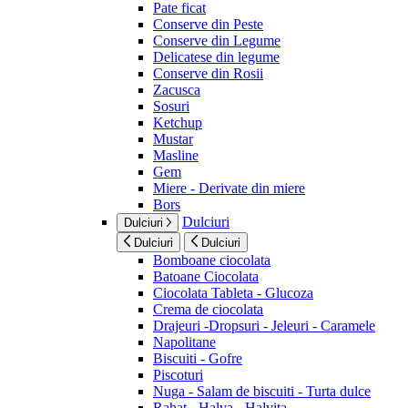
Pate ficat
Conserve din Peste
Conserve din Legume
Delicatese din legume
Conserve din Rosii
Zacusca
Sosuri
Ketchup
Mustar
Masline
Gem
Miere - Derivate din miere
Bors
Dulciuri
Dulciuri
Dulciuri
Dulciuri
Bomboane ciocolata
Batoane Ciocolata
Ciocolata Tableta - Glucoza
Crema de ciocolata
Drajeuri -Dropsuri - Jeleuri - Caramele
Napolitane
Biscuiti - Gofre
Piscoturi
Nuga - Salam de biscuiti - Turta dulce
Rahat - Halva - Halvita