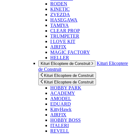
RODEN
KINETIC
ZVEZDA
HASEGAWA
TAMIYA
CLEAR PROP
TRUMPETER
I LOVE KIT
AIRFIX
MAGIC FACTORY
HELLER
Kituri Elicoptere
Kituri Elicoptere de Construit
de Construit
Kituri Elicoptere de Construit
Kituri Elicoptere de Construit
HOBBY PARK
ACADEMY
AMODEL
EDUARD
KittyHawk
AIRFIX
HOBBY BOSS
ITALERI
REVELL