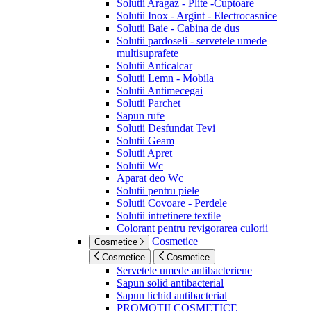
Solutii Aragaz - Plite -Cuptoare
Solutii Inox - Argint - Electrocasnice
Solutii Baie - Cabina de dus
Solutii pardoseli - servetele umede
multisuprafete
Solutii Anticalcar
Solutii Lemn - Mobila
Solutii Antimecegai
Solutii Parchet
Sapun rufe
Solutii Desfundat Tevi
Solutii Geam
Solutii Apret
Solutii Wc
Aparat deo Wc
Solutii pentru piele
Solutii Covoare - Perdele
Solutii intretinere textile
Colorant pentru revigorarea culorii
Cosmetice
Cosmetice
Cosmetice
Cosmetice
Servetele umede antibacteriene
Sapun solid antibacterial
Sapun lichid antibacterial
PROMOTII COSMETICE