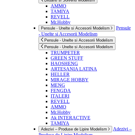
Diluanti si Solventi Modelism
AMMO
TAMIYA
REVELL
Mr.Hobby
Pensule
Pensule - Unelte si Accesorii Modelism
- Unelte si Accesorii Modelism
Pensule - Unelte si Accesorii Modelism
Pensule - Unelte si Accesorii Modelism
TRUMPETER
GREEN STUFF
HAOSHENG
ARTESANIA LATINA
HELLER
MIRAGE HOBBY
MENG
FENGDA
ITALERI
REVELL
AMMO
Mr.Hobby
Ak INTERACTIVE
TAMIYA
Adezivi –
Adezivi – Produse de Lipire Modelism
Produse de Lipire Modelism