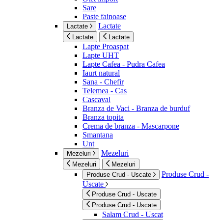
Sare
Paste fainoase
Lactate
Lactate
Lactate
Lactate
Lapte Proaspat
Lapte UHT
Lapte Cafea - Pudra Cafea
Iaurt natural
Sana - Chefir
Telemea - Cas
Cascaval
Branza de Vaci - Branza de burduf
Branza topita
Crema de branza - Mascarpone
Smantana
Unt
Mezeluri
Mezeluri
Mezeluri
Mezeluri
Produse Crud -
Produse Crud - Uscate
Uscate
Produse Crud - Uscate
Produse Crud - Uscate
Salam Crud - Uscat