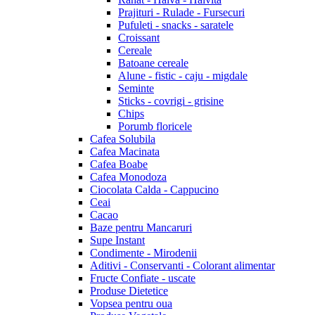
Prajituri - Rulade - Fursecuri
Pufuleti - snacks - saratele
Croissant
Cereale
Batoane cereale
Alune - fistic - caju - migdale
Seminte
Sticks - covrigi - grisine
Chips
Porumb floricele
Cafea Solubila
Cafea Macinata
Cafea Boabe
Cafea Monodoza
Ciocolata Calda - Cappucino
Ceai
Cacao
Baze pentru Mancaruri
Supe Instant
Condimente - Mirodenii
Aditivi - Conservanti - Colorant alimentar
Fructe Confiate - uscate
Produse Dietetice
Vopsea pentru oua