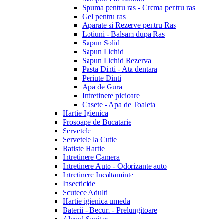
Spuma pentru ras - Crema pentru ras
Gel pentru ras
Aparate si Rezerve pentru Ras
Lotiuni - Balsam dupa Ras
Sapun Solid
Sapun Lichid
Sapun Lichid Rezerva
Pasta Dinti - Ata dentara
Periute Dinti
Apa de Gura
Intretinere picioare
Casete - Apa de Toaleta
Hartie Igienica
Prosoape de Bucatarie
Servetele
Servetele la Cutie
Batiste Hartie
Intretinere Camera
Intretinere Auto - Odorizante auto
Intretinere Incaltaminte
Insecticide
Scutece Adulti
Hartie igienica umeda
Baterii - Becuri - Prelungitoare
Alcool Sanitar