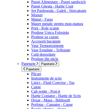
Pungi Alimentare - Pungi sandwich
Pungi Gheata - Hartie Copt
Set Pardoseala - Galeti - Storcatoare
Mopuri
Maturi - Faras
Maner metalic pentru mop-matura
Perii - Role scame
Produse Unica Folosinta
Produse uz caznic
Accesorii bucatarie
Vase Termorezistente
Vase Emailate - Teflonate
Cutii depozitare
Produse din sticla
Papetarie
Papetarie
Papetarie
Plicuri
Instrumente de scris
Lipici - Fluid Corector - Tus
Caiete
Cub notite - Post-it
Hartie Copiator - Hartie de Scris
Dosar - Mapa - Biblioraft
Perfotar - Capsator - Capse
Banda adeziva - sfoara