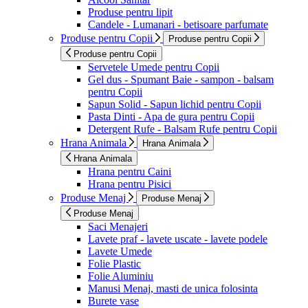
Produse pentru lipit
Candele - Lumanari - betisoare parfumate
Produse pentru Copii
Produse pentru Copii
Produse pentru Copii
Servetele Umede pentru Copii
Gel dus - Spumant Baie - sampon - balsam
pentru Copii
Sapun Solid - Sapun lichid pentru Copii
Pasta Dinti - Apa de gura pentru Copii
Detergent Rufe - Balsam Rufe pentru Copii
Hrana Animala
Hrana Animala
Hrana Animala
Hrana pentru Caini
Hrana pentru Pisici
Produse Menaj
Produse Menaj
Produse Menaj
Saci Menajeri
Lavete praf - lavete uscate - lavete podele
Lavete Umede
Folie Plastic
Folie Aluminiu
Manusi Menaj, masti de unica folosinta
Burete vase