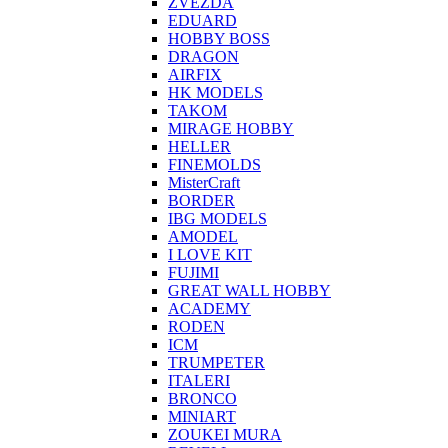
ZVEZDA
EDUARD
HOBBY BOSS
DRAGON
AIRFIX
HK MODELS
TAKOM
MIRAGE HOBBY
HELLER
FINEMOLDS
MisterCraft
BORDER
IBG MODELS
AMODEL
I LOVE KIT
FUJIMI
GREAT WALL HOBBY
ACADEMY
RODEN
ICM
TRUMPETER
ITALERI
BRONCO
MINIART
ZOUKEI MURA