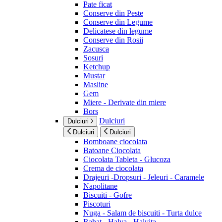
Pate ficat
Conserve din Peste
Conserve din Legume
Delicatese din legume
Conserve din Rosii
Zacusca
Sosuri
Ketchup
Mustar
Masline
Gem
Miere - Derivate din miere
Bors
Dulciuri
Dulciuri
Dulciuri
Dulciuri
Bomboane ciocolata
Batoane Ciocolata
Ciocolata Tableta - Glucoza
Crema de ciocolata
Drajeuri -Dropsuri - Jeleuri - Caramele
Napolitane
Biscuiti - Gofre
Piscoturi
Nuga - Salam de biscuiti - Turta dulce
Rahat - Halva - Halvita