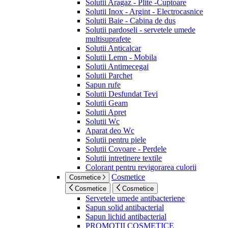
Solutii Aragaz - Plite -Cuptoare
Solutii Inox - Argint - Electrocasnice
Solutii Baie - Cabina de dus
Solutii pardoseli - servetele umede
multisuprafete
Solutii Anticalcar
Solutii Lemn - Mobila
Solutii Antimecegai
Solutii Parchet
Sapun rufe
Solutii Desfundat Tevi
Solutii Geam
Solutii Apret
Solutii Wc
Aparat deo Wc
Solutii pentru piele
Solutii Covoare - Perdele
Solutii intretinere textile
Colorant pentru revigorarea culorii
Cosmetice
Cosmetice
Cosmetice
Cosmetice
Servetele umede antibacteriene
Sapun solid antibacterial
Sapun lichid antibacterial
PROMOTII COSMETICE