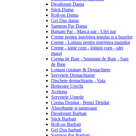
Deodorant Dama
Stick Dama
Roll-on Dama
Gel Dus dama
Sampon Par Dama
Balsam Par - Masca par - Ulei par
Creme pentru ingrijirea tenului si a buzelor
Creme - Lotiuni pentru ingrijirea mainilor
Creme - lapte corp - lotiuni corp - ulei
masaj
Crema de Baie - Spumant de Baie - Sare
de Baie
Lotiuni curatare & Demachiere
Servetele Demachiante
Dischete demachiante - Vata
Betisoare Urechi
Acetona
Servetele Umede
Crema Depilat - Benzi Depilat
Absorbante si tampoane
Deodorant Barbati
Stick Barbati
Roll-on Barbati
Gel Dus barbati
Sampon Par Barbati