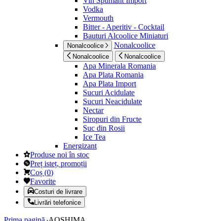
Vin Spumant Import
Vodka
Vermouth
Bitter - Aperitiv - Cocktail
Bauturi Alcoolice Miniaturi
Nonalcoolice
Nonalcoolice
Nonalcoolice
Nonalcoolice
Apa Minerala Romania
Apa Plata Romania
Apa Plata Import
Sucuri Acidulate
Sucuri Neacidulate
Nectar
Siropuri din Fructe
Suc din Rosii
Ice Tea
Energizant
Produse noi în stoc
Preț isteț, promoții
Coș
(
0
)
Favorite
Costuri de livrare
Livrări telefonice
Prima pagină
AOSHIMA