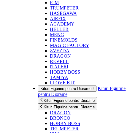
ICM
TRUMPETER
HASEGAWA
AIRFIX
ACADEMY
HELLER
MENG
FINEMOLDS
MAGIC FACTORY
ZVEZDA
DRAGON
REVELL
ITALERI
HOBBY BOSS
TAMIYA
I LOVE KIT
Kituri Figurine
Kituri Figurine pentru Diorame
pentru Diorame
Kituri Figurine pentru Diorame
Kituri Figurine pentru Diorame
DRAGON
BRONCO
HOBBY BOSS
TRUMPETER