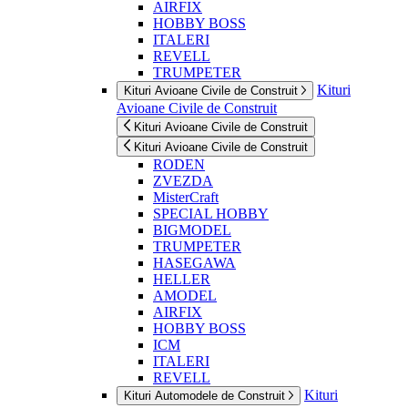
AIRFIX
HOBBY BOSS
ITALERI
REVELL
TRUMPETER
Kituri
Kituri Avioane Civile de Construit
Avioane Civile de Construit
Kituri Avioane Civile de Construit
Kituri Avioane Civile de Construit
RODEN
ZVEZDA
MisterCraft
SPECIAL HOBBY
BIGMODEL
TRUMPETER
HASEGAWA
HELLER
AMODEL
AIRFIX
HOBBY BOSS
ICM
ITALERI
REVELL
Kituri
Kituri Automodele de Construit