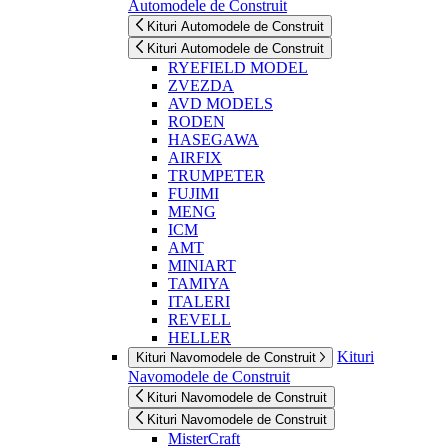
Automodele de Construit
Kituri Automodele de Construit
Kituri Automodele de Construit
RYEFIELD MODEL
ZVEZDA
AVD MODELS
RODEN
HASEGAWA
AIRFIX
TRUMPETER
FUJIMI
MENG
ICM
AMT
MINIART
TAMIYA
ITALERI
REVELL
HELLER
Kituri
Kituri Navomodele de Construit
Navomodele de Construit
Kituri Navomodele de Construit
Kituri Navomodele de Construit
MisterCraft