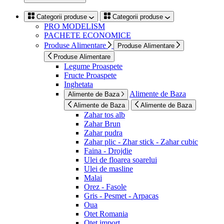
Categorii produse
Categorii produse
PRO MODELISM
PACHETE ECONOMICE
Produse Alimentare
Produse Alimentare
Produse Alimentare
Legume Proaspete
Fructe Proaspete
Inghetata
Alimente de Baza
Alimente de Baza
Alimente de Baza
Alimente de Baza
Zahar tos alb
Zahar Brun
Zahar pudra
Zahar plic - Zhar stick - Zahar cubic
Faina - Drojdie
Ulei de floarea soarelui
Ulei de masline
Malai
Orez - Fasole
Gris - Pesmet - Arpacas
Oua
Otet Romania
Otet import