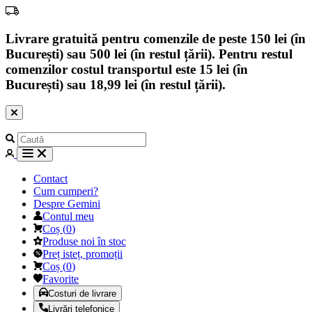
Livrare gratuită pentru comenzile de peste 150 lei (în
București) sau 500 lei (în restul țării). Pentru restul
comenzilor costul transportul este 15 lei (în
București) sau 18,99 lei (în restul țării).
Contact
Cum cumperi?
Despre Gemini
Contul meu
Coș
(
0
)
Produse noi în stoc
Preț isteț, promoții
Coș
(
0
)
Favorite
Costuri de livrare
Livrări telefonice