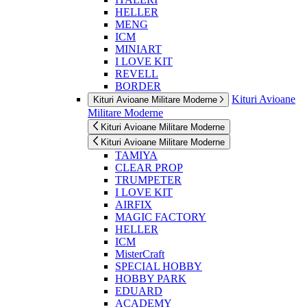
HELLER
MENG
ICM
MINIART
I LOVE KIT
REVELL
BORDER
Kituri Avioane
Kituri Avioane Militare Moderne
Militare Moderne
Kituri Avioane Militare Moderne
Kituri Avioane Militare Moderne
TAMIYA
CLEAR PROP
TRUMPETER
I LOVE KIT
AIRFIX
MAGIC FACTORY
HELLER
ICM
MisterCraft
SPECIAL HOBBY
HOBBY PARK
EDUARD
ACADEMY