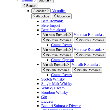
Bauturi
Bauturi
Bauturi
Alcoolice
Alcoolice
Alcoolice
Alcoolice
Bere Romania
Bere Import
Bere fara alcool
Vin rosu Romania
Vin rosu Romania
Vin rosu Romania
Vin rosu Romania
Crama Recas
Vin rose Romania
Vin rose Romania
Vin rose Romania
Vin rose Romania
Crama Oprisor
Vin alb Romania
Vin alb Romania
Vin alb Romania
Vin alb Romania
Crama Recas
Scotch Whisky
Single Malt Whisky
Whisky Cream
Bourbon Whisky
Gin
Liqueur
Bauturi Spirtoase Diverse