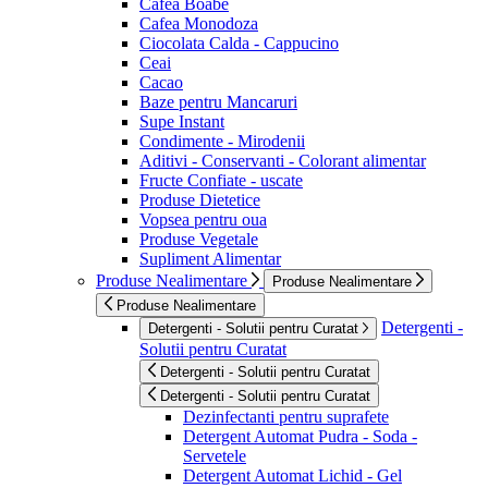
Cafea Boabe
Cafea Monodoza
Ciocolata Calda - Cappucino
Ceai
Cacao
Baze pentru Mancaruri
Supe Instant
Condimente - Mirodenii
Aditivi - Conservanti - Colorant alimentar
Fructe Confiate - uscate
Produse Dietetice
Vopsea pentru oua
Produse Vegetale
Supliment Alimentar
Produse Nealimentare
Produse Nealimentare
Produse Nealimentare
Detergenti -
Detergenti - Solutii pentru Curatat
Solutii pentru Curatat
Detergenti - Solutii pentru Curatat
Detergenti - Solutii pentru Curatat
Dezinfectanti pentru suprafete
Detergent Automat Pudra - Soda -
Servetele
Detergent Automat Lichid - Gel