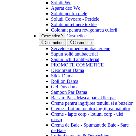
Solutii Wc
Aparat deo Wc
Solutii pentru piele
Solutii Covoare - Perdele
Solutii intretinere textile
Colorant pentru revigorarea culorii
Cosmetice
Cosmetice
Cosmetice
Cosmetice
Servetele umede antibacteriene
Sapun solid antibacterial
Sapun lichid antibacterial
PROMOTII COSMETICE
Deodorant Dama
Stick Dama
Roll-on Dama
Gel Dus dama
Sampon Par Dama
Balsam Par - Masca par - Ulei par
Creme pentru ingrijirea tenului si a buzelor
Creme - Lotiuni pentru ingrijirea mainilor
Creme - lapte corp - lotiuni corp - ulei
masaj
Crema de Baie - Spumant de Baie - Sare
de Baie
Lotiuni curatare & Demachiere