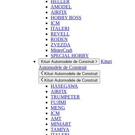
HELLER
AMODEL
AIRFIX
HOBBY BOSS
ICM
ITALERI
REVELL
RODEN
ZVEZDA
MisterCraft
SPECIAL HOBBY
Kituri
Kituri Automodele de Construit
Automodele de Construit
Kituri Automodele de Construit
Kituri Automodele de Construit
HASEGAWA
AIRFIX
TRUMPETER
FUJIMI
MENG
ICM
AMT
MINIART
TAMIYA
ITALERI