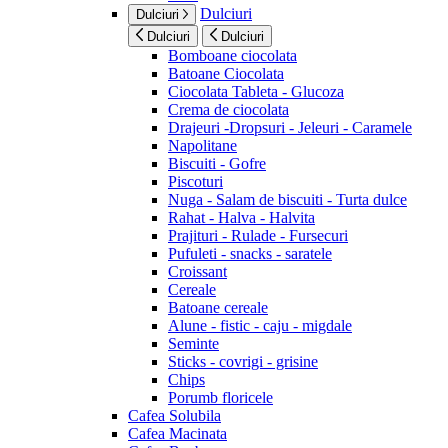
Dulciuri
Dulciuri
Dulciuri
Dulciuri
Bomboane ciocolata
Batoane Ciocolata
Ciocolata Tableta - Glucoza
Crema de ciocolata
Drajeuri -Dropsuri - Jeleuri - Caramele
Napolitane
Biscuiti - Gofre
Piscoturi
Nuga - Salam de biscuiti - Turta dulce
Rahat - Halva - Halvita
Prajituri - Rulade - Fursecuri
Pufuleti - snacks - saratele
Croissant
Cereale
Batoane cereale
Alune - fistic - caju - migdale
Seminte
Sticks - covrigi - grisine
Chips
Porumb floricele
Cafea Solubila
Cafea Macinata