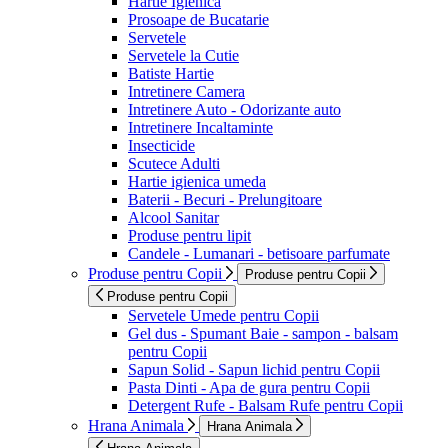
Hartie Igienica
Prosoape de Bucatarie
Servetele
Servetele la Cutie
Batiste Hartie
Intretinere Camera
Intretinere Auto - Odorizante auto
Intretinere Incaltaminte
Insecticide
Scutece Adulti
Hartie igienica umeda
Baterii - Becuri - Prelungitoare
Alcool Sanitar
Produse pentru lipit
Candele - Lumanari - betisoare parfumate
Produse pentru Copii
Produse pentru Copii
Produse pentru Copii
Servetele Umede pentru Copii
Gel dus - Spumant Baie - sampon - balsam
pentru Copii
Sapun Solid - Sapun lichid pentru Copii
Pasta Dinti - Apa de gura pentru Copii
Detergent Rufe - Balsam Rufe pentru Copii
Hrana Animala
Hrana Animala