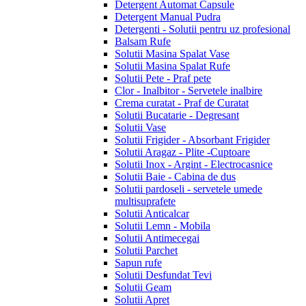
Detergent Automat Capsule
Detergent Manual Pudra
Detergenti - Solutii pentru uz profesional
Balsam Rufe
Solutii Masina Spalat Vase
Solutii Masina Spalat Rufe
Solutii Pete - Praf pete
Clor - Inalbitor - Servetele inalbire
Crema curatat - Praf de Curatat
Solutii Bucatarie - Degresant
Solutii Vase
Solutii Frigider - Absorbant Frigider
Solutii Aragaz - Plite -Cuptoare
Solutii Inox - Argint - Electrocasnice
Solutii Baie - Cabina de dus
Solutii pardoseli - servetele umede
multisuprafete
Solutii Anticalcar
Solutii Lemn - Mobila
Solutii Antimecegai
Solutii Parchet
Sapun rufe
Solutii Desfundat Tevi
Solutii Geam
Solutii Apret