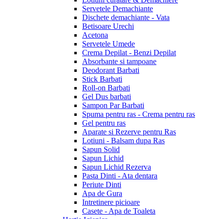
Servetele Demachiante
Dischete demachiante - Vata
Betisoare Urechi
Acetona
Servetele Umede
Crema Depilat - Benzi Depilat
Absorbante si tampoane
Deodorant Barbati
Stick Barbati
Roll-on Barbati
Gel Dus barbati
Sampon Par Barbati
Spuma pentru ras - Crema pentru ras
Gel pentru ras
Aparate si Rezerve pentru Ras
Lotiuni - Balsam dupa Ras
Sapun Solid
Sapun Lichid
Sapun Lichid Rezerva
Pasta Dinti - Ata dentara
Periute Dinti
Apa de Gura
Intretinere picioare
Casete - Apa de Toaleta