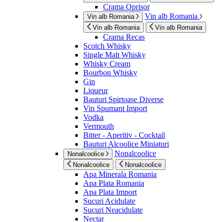
Crama Oprisor
Vin alb Romania
Vin alb Romania
Vin alb Romania
Vin alb Romania
Crama Recas
Scotch Whisky
Single Malt Whisky
Whisky Cream
Bourbon Whisky
Gin
Liqueur
Bauturi Spirtoase Diverse
Vin Spumant Import
Vodka
Vermouth
Bitter - Aperitiv - Cocktail
Bauturi Alcoolice Miniaturi
Nonalcoolice
Nonalcoolice
Nonalcoolice
Nonalcoolice
Apa Minerala Romania
Apa Plata Romania
Apa Plata Import
Sucuri Acidulate
Sucuri Neacidulate
Nectar