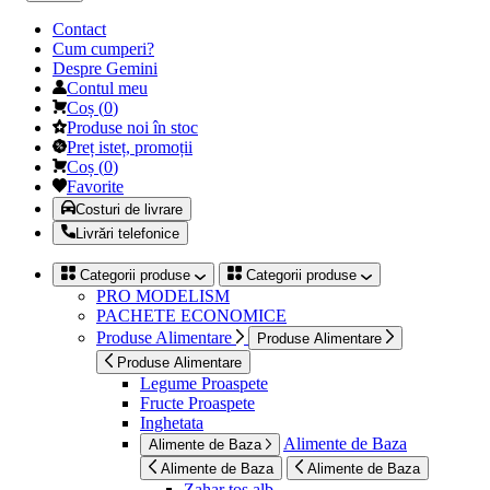
Contact
Cum cumperi?
Despre Gemini
Contul meu
Coș
(
0
)
Produse noi în stoc
Preț isteț, promoții
Coș
(
0
)
Favorite
Costuri de livrare
Livrări telefonice
Categorii produse
Categorii produse
PRO MODELISM
PACHETE ECONOMICE
Produse Alimentare
Produse Alimentare
Produse Alimentare
Legume Proaspete
Fructe Proaspete
Inghetata
Alimente de Baza
Alimente de Baza
Alimente de Baza
Alimente de Baza
Zahar tos alb