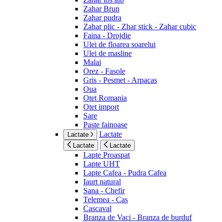
Zahar Brun
Zahar pudra
Zahar plic - Zhar stick - Zahar cubic
Faina - Drojdie
Ulei de floarea soarelui
Ulei de masline
Malai
Orez - Fasole
Gris - Pesmet - Arpacas
Oua
Otet Romania
Otet import
Sare
Paste fainoase
Lactate
Lactate
Lactate
Lactate
Lapte Proaspat
Lapte UHT
Lapte Cafea - Pudra Cafea
Iaurt natural
Sana - Chefir
Telemea - Cas
Cascaval
Branza de Vaci - Branza de burduf