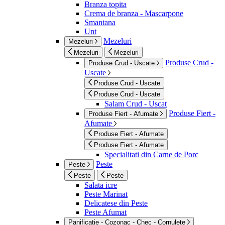
Branza topita
Crema de branza - Mascarpone
Smantana
Unt
Mezeluri
Mezeluri
Mezeluri
Mezeluri
Produse Crud -
Produse Crud - Uscate
Uscate
Produse Crud - Uscate
Produse Crud - Uscate
Salam Crud - Uscat
Produse Fiert -
Produse Fiert - Afumate
Afumate
Produse Fiert - Afumate
Produse Fiert - Afumate
Specialitati din Carne de Porc
Peste
Peste
Peste
Peste
Salata icre
Peste Marinat
Delicatese din Peste
Peste Afumat
Panificatie - Cozonac - Chec - Cornulete