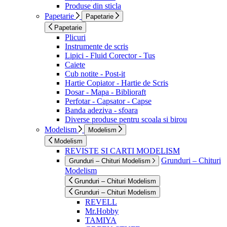
Produse din sticla
Papetarie
Papetarie
Papetarie
Plicuri
Instrumente de scris
Lipici - Fluid Corector - Tus
Caiete
Cub notite - Post-it
Hartie Copiator - Hartie de Scris
Dosar - Mapa - Biblioraft
Perfotar - Capsator - Capse
Banda adeziva - sfoara
Diverse produse pentru scoala si birou
Modelism
Modelism
Modelism
REVISTE SI CARTI MODELISM
Grunduri – Chituri
Grunduri – Chituri Modelism
Modelism
Grunduri – Chituri Modelism
Grunduri – Chituri Modelism
REVELL
Mr.Hobby
TAMIYA