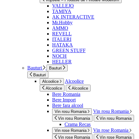
VALLEJO
TAMIYA
AK INTERACTIVE
Mr.Hobby
AMMO
REVELL
ITALERI
HATAKA
GREEN STUFF
NOCH
HELLER
Bauturi
Bauturi
Bauturi
Alcoolice
Alcoolice
Alcoolice
Alcoolice
Bere Romania
Bere Import
Bere fara alcool
Vin rosu Romania
Vin rosu Romania
Vin rosu Romania
Vin rosu Romania
Crama Recas
Vin rose Romania
Vin rose Romania
Vin rose Romania
Vin rose Romania