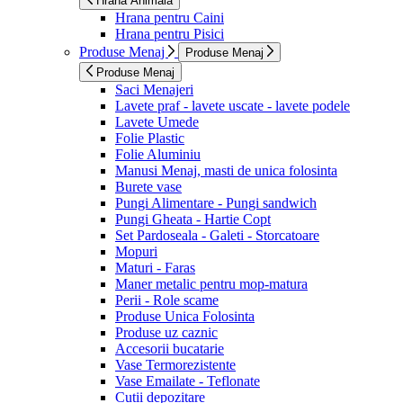
Hrana Animala
Hrana pentru Caini
Hrana pentru Pisici
Produse Menaj
Produse Menaj
Produse Menaj
Saci Menajeri
Lavete praf - lavete uscate - lavete podele
Lavete Umede
Folie Plastic
Folie Aluminiu
Manusi Menaj, masti de unica folosinta
Burete vase
Pungi Alimentare - Pungi sandwich
Pungi Gheata - Hartie Copt
Set Pardoseala - Galeti - Storcatoare
Mopuri
Maturi - Faras
Maner metalic pentru mop-matura
Perii - Role scame
Produse Unica Folosinta
Produse uz caznic
Accesorii bucatarie
Vase Termorezistente
Vase Emailate - Teflonate
Cutii depozitare