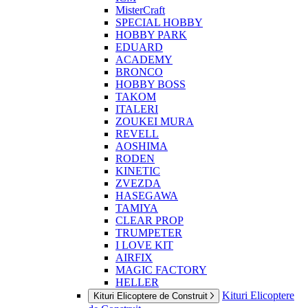
MisterCraft
SPECIAL HOBBY
HOBBY PARK
EDUARD
ACADEMY
BRONCO
HOBBY BOSS
TAKOM
ITALERI
ZOUKEI MURA
REVELL
AOSHIMA
RODEN
KINETIC
ZVEZDA
HASEGAWA
TAMIYA
CLEAR PROP
TRUMPETER
I LOVE KIT
AIRFIX
MAGIC FACTORY
HELLER
Kituri Elicoptere
Kituri Elicoptere de Construit