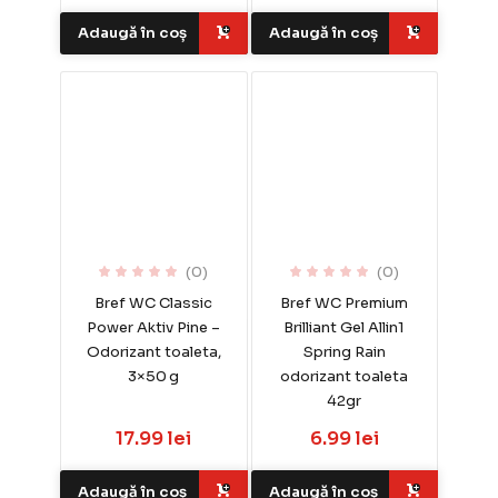
Adaugă în coș
Adaugă în coș
(0)
(0)
Bref WC Classic
Bref WC Premium
Power Aktiv Pine –
Brilliant Gel Allin1
Odorizant toaleta,
Spring Rain
3×50 g
odorizant toaleta
42gr
17.99 lei
6.99 lei
Adaugă în coș
Adaugă în coș