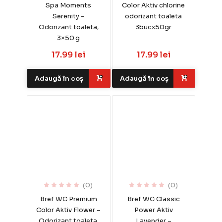
Spa Moments
Color Aktiv chlorine
Serenity –
odorizant toaleta
Odorizant toaleta,
3bucx50gr
3×50 g
17.99 lei
17.99 lei
Adaugă în coș
Adaugă în coș
(0)
(0)
Bref WC Premium
Bref WC Classic
Color Aktiv Flower –
Power Aktiv
Odorizant toaleta,
Lavender –