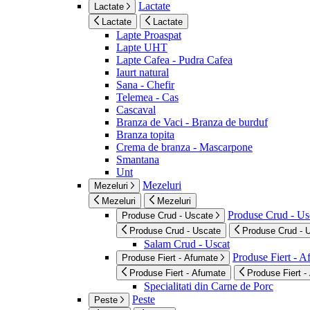
Lactate
Lactate
Lactate
Lactate
Lapte Proaspat
Lapte UHT
Lapte Cafea - Pudra Cafea
Iaurt natural
Sana - Chefir
Telemea - Cas
Cascaval
Branza de Vaci - Branza de burduf
Branza topita
Crema de branza - Mascarpone
Smantana
Unt
Mezeluri
Mezeluri
Mezeluri
Mezeluri
Produse Crud - Us
Produse Crud - Uscate
Produse Crud - Uscate
Produse Crud - 
Salam Crud - Uscat
Produse Fiert - 
Produse Fiert - Afumate
Produse Fiert - Afumate
Produse Fiert -
Specialitati din Carne de Porc
Peste
Peste