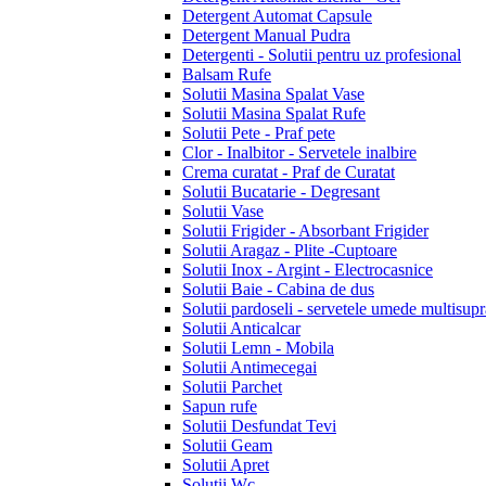
Detergent Automat Capsule
Detergent Manual Pudra
Detergenti - Solutii pentru uz profesional
Balsam Rufe
Solutii Masina Spalat Vase
Solutii Masina Spalat Rufe
Solutii Pete - Praf pete
Clor - Inalbitor - Servetele inalbire
Crema curatat - Praf de Curatat
Solutii Bucatarie - Degresant
Solutii Vase
Solutii Frigider - Absorbant Frigider
Solutii Aragaz - Plite -Cuptoare
Solutii Inox - Argint - Electrocasnice
Solutii Baie - Cabina de dus
Solutii pardoseli - servetele umede multisupr
Solutii Anticalcar
Solutii Lemn - Mobila
Solutii Antimecegai
Solutii Parchet
Sapun rufe
Solutii Desfundat Tevi
Solutii Geam
Solutii Apret
Solutii Wc