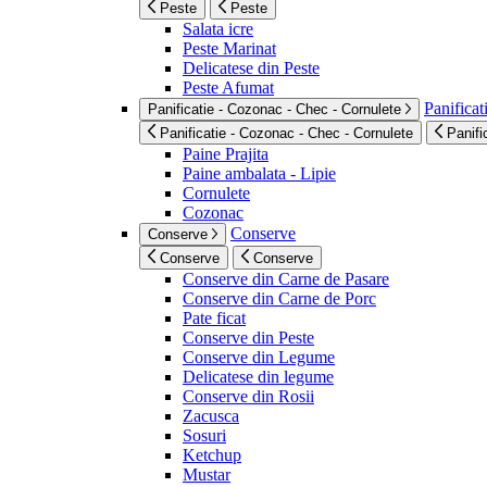
Peste
Peste
Salata icre
Peste Marinat
Delicatese din Peste
Peste Afumat
Panificat
Panificatie - Cozonac - Chec - Cornulete
Panificatie - Cozonac - Chec - Cornulete
Panifi
Paine Prajita
Paine ambalata - Lipie
Cornulete
Cozonac
Conserve
Conserve
Conserve
Conserve
Conserve din Carne de Pasare
Conserve din Carne de Porc
Pate ficat
Conserve din Peste
Conserve din Legume
Delicatese din legume
Conserve din Rosii
Zacusca
Sosuri
Ketchup
Mustar