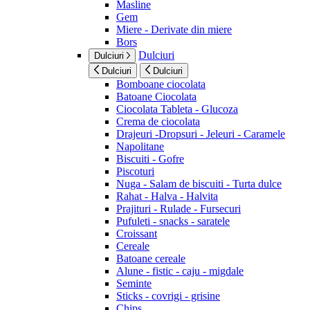
Masline
Gem
Miere - Derivate din miere
Bors
Dulciuri
Dulciuri
Dulciuri
Dulciuri
Bomboane ciocolata
Batoane Ciocolata
Ciocolata Tableta - Glucoza
Crema de ciocolata
Drajeuri -Dropsuri - Jeleuri - Caramele
Napolitane
Biscuiti - Gofre
Piscoturi
Nuga - Salam de biscuiti - Turta dulce
Rahat - Halva - Halvita
Prajituri - Rulade - Fursecuri
Pufuleti - snacks - saratele
Croissant
Cereale
Batoane cereale
Alune - fistic - caju - migdale
Seminte
Sticks - covrigi - grisine
Chips