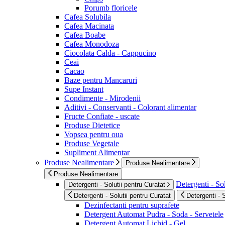
Porumb floricele
Cafea Solubila
Cafea Macinata
Cafea Boabe
Cafea Monodoza
Ciocolata Calda - Cappucino
Ceai
Cacao
Baze pentru Mancaruri
Supe Instant
Condimente - Mirodenii
Aditivi - Conservanti - Colorant alimentar
Fructe Confiate - uscate
Produse Dietetice
Vopsea pentru oua
Produse Vegetale
Supliment Alimentar
Produse Nealimentare
Produse Nealimentare
Produse Nealimentare
Detergenti - Sol
Detergenti - Solutii pentru Curatat
Detergenti - Solutii pentru Curatat
Detergenti - 
Dezinfectanti pentru suprafete
Detergent Automat Pudra - Soda - Servetele
Detergent Automat Lichid - Gel