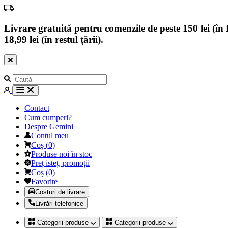
Livrare gratuită pentru comenzile de peste 150 lei (în B
18,99 lei (în restul țării).
Contact
Cum cumperi?
Despre Gemini
Contul meu
Coș
(
0
)
Produse noi în stoc
Preț isteț, promoții
Coș
(
0
)
Favorite
Costuri de livrare
Livrări telefonice
Categorii produse
Categorii produse