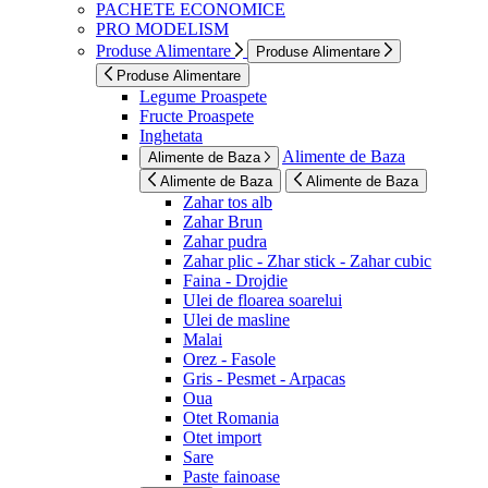
PACHETE ECONOMICE
PRO MODELISM
Produse Alimentare
Produse Alimentare
Produse Alimentare
Legume Proaspete
Fructe Proaspete
Inghetata
Alimente de Baza
Alimente de Baza
Alimente de Baza
Alimente de Baza
Zahar tos alb
Zahar Brun
Zahar pudra
Zahar plic - Zhar stick - Zahar cubic
Faina - Drojdie
Ulei de floarea soarelui
Ulei de masline
Malai
Orez - Fasole
Gris - Pesmet - Arpacas
Oua
Otet Romania
Otet import
Sare
Paste fainoase