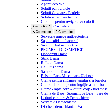
Aparat deo Wc
Solutii pentru piele
Solutii Covoare - Perdele
Solutii intretinere textile
Colorant pentru revigorarea culorii
Cosmetice
Cosmetice
Cosmetice
Cosmetice
Servetele umede antibacteriene
Sapun solid antibacterial
Sapun lichid antibacterial
PROMOTII COSMETICE
Deodorant Dama
Stick Dama
Roll-on Dama
Gel Dus dama
Sampon Par Dama
Balsam Par - Masca par - Ulei par
Creme pentru ingrijirea tenului si a buzelor
Creme - Lotiuni pentru ingrijirea mainilor
Creme - lapte corp - lotiuni corp - ulei masaj
Crema de Baie - Spumant de Baie - Sare de
Lotiuni curatare & Demachiere
Servetele Demachiante
Dischete demachiante - Vata