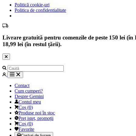
Politică cookie-uri
Politica de confidentialitate
Livrare gratuită pentru comenzile de peste 150 lei (în B
18,99 lei (în restul țării).
Contact
Cum cumperi?
Despre Gemini
Contul meu
Coș
(
0
)
Produse noi în stoc
Preț isteț, promoții
Coș
(
0
)
Favorite
Costuri de livrare