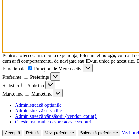
Pentru a oferi cea mai bună experiență, folosim tehnologii, cum ar fi 
cum ar fi comportamentul de navigare sau ID-uri unice pe acest site. Da
Funcționale
Funcționale
Mereu activ
Preferințe
Preferințe
Statistici
Statistici
Marketing
Marketing
Administrează opțiunile
Administrează serviciile
Administrează vânzătorii {vendor_count}
Citește mai multe despre aceste scopuri
Vezi pref
Acceptă
Refuză
Vezi preferințele
Salvează preferințele