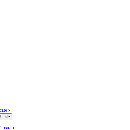
cate
Uscate
Afumate