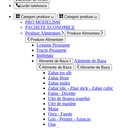
Livrări telefonice
Categorii produse
Categorii produse
PRO MODELISM
PACHETE ECONOMICE
Produse Alimentare
Produse Alimentare
Produse Alimentare
Legume Proaspete
Fructe Proaspete
Inghetata
Alimente de Baza
Alimente de Baza
Alimente de Baza
Alimente de Baza
Zahar tos alb
Zahar Brun
Zahar pudra
Zahar plic - Zhar stick - Zahar cubic
Faina - Drojdie
Ulei de floarea soarelui
Ulei de masline
Malai
Orez - Fasole
Gris - Pesmet - Arpacas
Oua