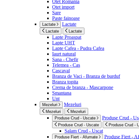
Otet Romania
Otet import
Sare
Paste fainoase
Lactate
Lactate
Lactate
Lactate
Lapte Proaspat
Lapte UHT
Lapte Cafea - Pudra Cafea
Iaurt natural
Sana - Chefir
Telemea - Cas
Cascaval
Branza de Vaci - Branza de burduf
Branza topita
Crema de branza - Mascarpone
Smantana
Unt
Mezeluri
Mezeluri
Mezeluri
Mezeluri
Produse Crud - Us
Produse Crud - Uscate
Produse Crud - Uscate
Produse Crud - 
Salam Crud - Uscat
Produse Fiert - 
Produse Fiert - Afumate