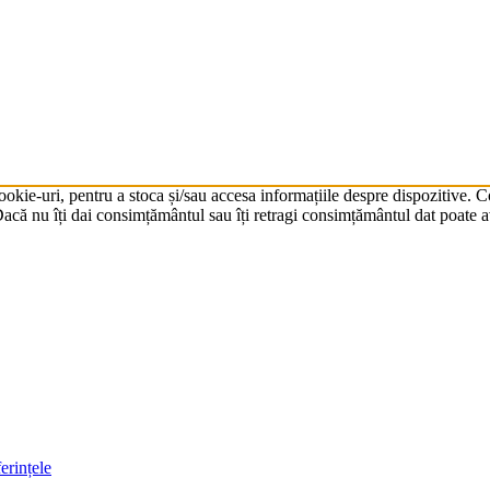
cookie-uri, pentru a stoca și/sau accesa informațiile despre dispozitive.
că nu îți dai consimțământul sau îți retragi consimțământul dat poate av
erințele