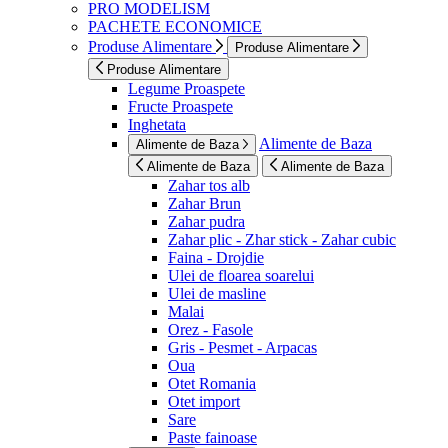
PRO MODELISM
PACHETE ECONOMICE
Produse Alimentare
Produse Alimentare
Produse Alimentare
Legume Proaspete
Fructe Proaspete
Inghetata
Alimente de Baza
Alimente de Baza
Alimente de Baza
Alimente de Baza
Zahar tos alb
Zahar Brun
Zahar pudra
Zahar plic - Zhar stick - Zahar cubic
Faina - Drojdie
Ulei de floarea soarelui
Ulei de masline
Malai
Orez - Fasole
Gris - Pesmet - Arpacas
Oua
Otet Romania
Otet import
Sare
Paste fainoase