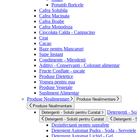
Porumb floricele
Cafea Solubila
Cafea Macinata
Cafea Boabe
Cafea Monodoza
Ciocolata Calda - Cappucino
Ceai
Cacao
Baze pentru Mancaruri
Supe Instant
Condimente - Mirodenii
Aditivi - Conservanti - Colorant alimentar
Fructe Confiate - uscate
Produse Dietetice
Vopsea pentru oua
Produse Vegetale
Supliment Alimentar
Produse Nealimentare
Produse Nealimentare
Produse Nealimentare
Detergenti - Sol
Detergenti - Solutii pentru Curatat
Detergenti - Solutii pentru Curatat
Detergenti - 
Dezinfectanti pentru suprafete
Detergent Automat Pudra - Soda - Servetele
Detergent Automat Lichid - Gel