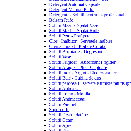
Detergent Automat Capsule
Detergent Manual Pudra
Detergenti - Solutii pentru uz profesional
Balsam Rufe
Solutii Masina Spalat Vase
Solutii Masina Spalat Rufe
Solutii Pete - Praf pete
Clor - Inalbitor - Servetele inalbire
Crema curatat - Praf de Curatat
Solutii Bucatarie - Degresant
Solutii Vase
Solutii Frigider - Absorbant Frigider
Solutii Aragaz - Plite -Cuptoare
Solutii Inox - Argint - Electrocasnice
Solutii Baie - Cabina de dus
Solutii pardoseli - servetele umede multisupr
Solutii Anticalcar
Solutii Lemn - Mobila
Solutii Antimecegai
Solutii Parchet
Sapun rufe
Solutii Desfundat Tevi
Solutii Geam
Solutii Apret
Solutii Wc