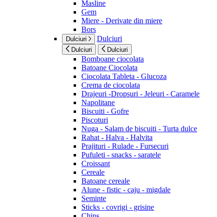
Masline
Gem
Miere - Derivate din miere
Bors
Dulciuri
Dulciuri
Dulciuri
Dulciuri
Bomboane ciocolata
Batoane Ciocolata
Ciocolata Tableta - Glucoza
Crema de ciocolata
Drajeuri -Dropsuri - Jeleuri - Caramele
Napolitane
Biscuiti - Gofre
Piscoturi
Nuga - Salam de biscuiti - Turta dulce
Rahat - Halva - Halvita
Prajituri - Rulade - Fursecuri
Pufuleti - snacks - saratele
Croissant
Cereale
Batoane cereale
Alune - fistic - caju - migdale
Seminte
Sticks - covrigi - grisine
Chips