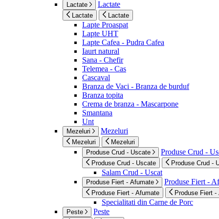
Lactate
Lactate
Lactate
Lactate
Lapte Proaspat
Lapte UHT
Lapte Cafea - Pudra Cafea
Iaurt natural
Sana - Chefir
Telemea - Cas
Cascaval
Branza de Vaci - Branza de burduf
Branza topita
Crema de branza - Mascarpone
Smantana
Unt
Mezeluri
Mezeluri
Mezeluri
Mezeluri
Produse Crud - Us
Produse Crud - Uscate
Produse Crud - Uscate
Produse Crud - 
Salam Crud - Uscat
Produse Fiert - 
Produse Fiert - Afumate
Produse Fiert - Afumate
Produse Fiert -
Specialitati din Carne de Porc
Peste
Peste