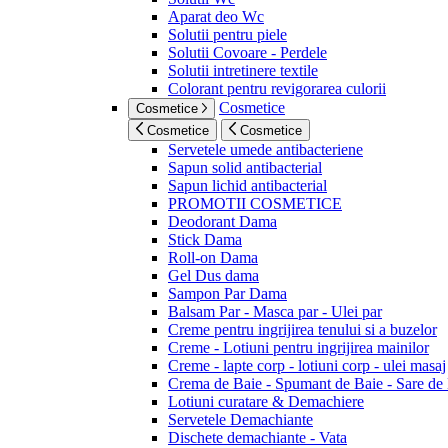
Aparat deo Wc
Solutii pentru piele
Solutii Covoare - Perdele
Solutii intretinere textile
Colorant pentru revigorarea culorii
Cosmetice
Cosmetice
Cosmetice
Cosmetice
Servetele umede antibacteriene
Sapun solid antibacterial
Sapun lichid antibacterial
PROMOTII COSMETICE
Deodorant Dama
Stick Dama
Roll-on Dama
Gel Dus dama
Sampon Par Dama
Balsam Par - Masca par - Ulei par
Creme pentru ingrijirea tenului si a buzelor
Creme - Lotiuni pentru ingrijirea mainilor
Creme - lapte corp - lotiuni corp - ulei masaj
Crema de Baie - Spumant de Baie - Sare de
Lotiuni curatare & Demachiere
Servetele Demachiante
Dischete demachiante - Vata