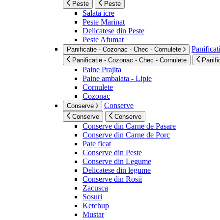
Peste
Peste
Salata icre
Peste Marinat
Delicatese din Peste
Peste Afumat
Panificat
Panificatie - Cozonac - Chec - Cornulete
Panificatie - Cozonac - Chec - Cornulete
Panifi
Paine Prajita
Paine ambalata - Lipie
Cornulete
Cozonac
Conserve
Conserve
Conserve
Conserve
Conserve din Carne de Pasare
Conserve din Carne de Porc
Pate ficat
Conserve din Peste
Conserve din Legume
Delicatese din legume
Conserve din Rosii
Zacusca
Sosuri
Ketchup
Mustar