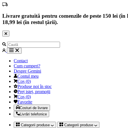
Livrare gratuită pentru comenzile de peste 150 lei (în B
18,99 lei (în restul țării).
Contact
Cum cumperi?
Despre Gemini
Contul meu
Coș
(
0
)
Produse noi în stoc
Preț isteț, promoții
Coș
(
0
)
Favorite
Costuri de livrare
Livrări telefonice
Categorii produse
Categorii produse