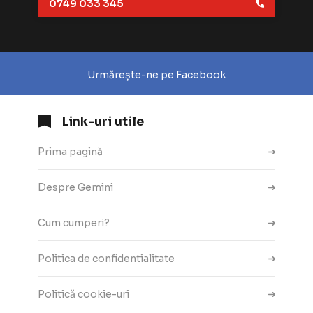
0749 033 345
Urmărește-ne pe Facebook
Link-uri utile
Prima pagină
Despre Gemini
Cum cumperi?
Politica de confidentialitate
Politică cookie-uri