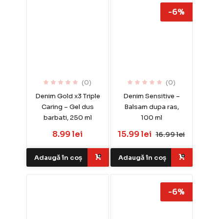
-6%
(0)
(0)
Denim Gold x3 Triple
Denim Sensitive –
Caring – Gel dus
Balsam dupa ras,
barbati, 250 ml
100 ml
8.99 lei
15.99 lei
16.99 lei
Adaugă în coș
Adaugă în coș
-6%