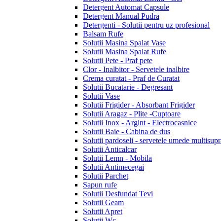
Detergent Automat Capsule
Detergent Manual Pudra
Detergenti - Solutii pentru uz profesional
Balsam Rufe
Solutii Masina Spalat Vase
Solutii Masina Spalat Rufe
Solutii Pete - Praf pete
Clor - Inalbitor - Servetele inalbire
Crema curatat - Praf de Curatat
Solutii Bucatarie - Degresant
Solutii Vase
Solutii Frigider - Absorbant Frigider
Solutii Aragaz - Plite -Cuptoare
Solutii Inox - Argint - Electrocasnice
Solutii Baie - Cabina de dus
Solutii pardoseli - servetele umede multisupr
Solutii Anticalcar
Solutii Lemn - Mobila
Solutii Antimecegai
Solutii Parchet
Sapun rufe
Solutii Desfundat Tevi
Solutii Geam
Solutii Apret
Solutii Wc