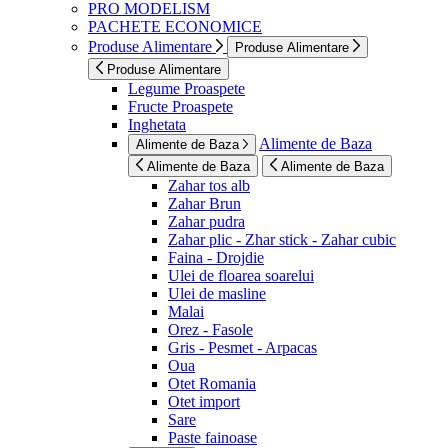
PRO MODELISM
PACHETE ECONOMICE
Produse Alimentare
Produse Alimentare
Produse Alimentare
Legume Proaspete
Fructe Proaspete
Inghetata
Alimente de Baza
Alimente de Baza
Alimente de Baza
Alimente de Baza
Zahar tos alb
Zahar Brun
Zahar pudra
Zahar plic - Zhar stick - Zahar cubic
Faina - Drojdie
Ulei de floarea soarelui
Ulei de masline
Malai
Orez - Fasole
Gris - Pesmet - Arpacas
Oua
Otet Romania
Otet import
Sare
Paste fainoase