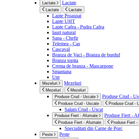
Lactate
Lactate
Lactate
Lactate
Lapte Proaspat
Lapte UHT
Lapte Cafea - Pudra Cafea
Iaurt natural
Sana - Chefir
Telemea - Cas
Cascaval
Branza de Vaci - Branza de burduf
Branza topita
Crema de branza - Mascarpone
Smantana
Unt
Mezeluri
Mezeluri
Mezeluri
Mezeluri
Produse Crud - Us
Produse Crud - Uscate
Produse Crud - Uscate
Produse Crud - 
Salam Crud - Uscat
Produse Fiert - 
Produse Fiert - Afumate
Produse Fiert - Afumate
Produse Fiert -
Specialitati din Carne de Porc
Peste
Peste