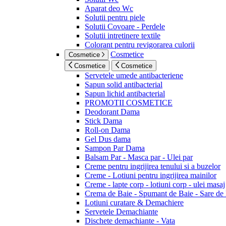
Aparat deo Wc
Solutii pentru piele
Solutii Covoare - Perdele
Solutii intretinere textile
Colorant pentru revigorarea culorii
Cosmetice
Cosmetice
Cosmetice
Cosmetice
Servetele umede antibacteriene
Sapun solid antibacterial
Sapun lichid antibacterial
PROMOTII COSMETICE
Deodorant Dama
Stick Dama
Roll-on Dama
Gel Dus dama
Sampon Par Dama
Balsam Par - Masca par - Ulei par
Creme pentru ingrijirea tenului si a buzelor
Creme - Lotiuni pentru ingrijirea mainilor
Creme - lapte corp - lotiuni corp - ulei masaj
Crema de Baie - Spumant de Baie - Sare de
Lotiuni curatare & Demachiere
Servetele Demachiante
Dischete demachiante - Vata