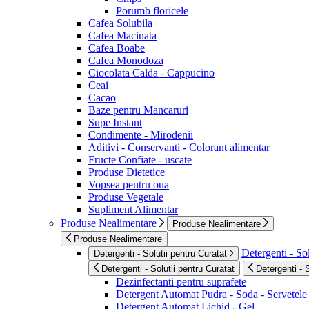
Porumb floricele
Cafea Solubila
Cafea Macinata
Cafea Boabe
Cafea Monodoza
Ciocolata Calda - Cappucino
Ceai
Cacao
Baze pentru Mancaruri
Supe Instant
Condimente - Mirodenii
Aditivi - Conservanti - Colorant alimentar
Fructe Confiate - uscate
Produse Dietetice
Vopsea pentru oua
Produse Vegetale
Supliment Alimentar
Produse Nealimentare
Produse Nealimentare
Produse Nealimentare
Detergenti - Sol
Detergenti - Solutii pentru Curatat
Detergenti - Solutii pentru Curatat
Detergenti - 
Dezinfectanti pentru suprafete
Detergent Automat Pudra - Soda - Servetele
Detergent Automat Lichid - Gel