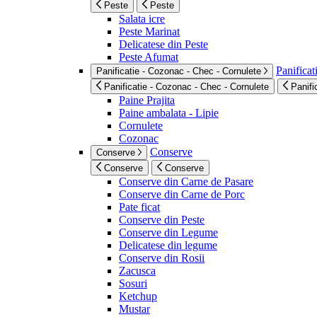
Peste
Peste
Salata icre
Peste Marinat
Delicatese din Peste
Peste Afumat
Panificat
Panificatie - Cozonac - Chec - Cornulete
Panificatie - Cozonac - Chec - Cornulete
Panifi
Paine Prajita
Paine ambalata - Lipie
Cornulete
Cozonac
Conserve
Conserve
Conserve
Conserve
Conserve din Carne de Pasare
Conserve din Carne de Porc
Pate ficat
Conserve din Peste
Conserve din Legume
Delicatese din legume
Conserve din Rosii
Zacusca
Sosuri
Ketchup
Mustar