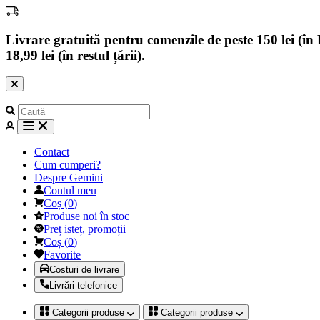
Livrare gratuită pentru comenzile de peste 150 lei (în B
18,99 lei (în restul țării).
Contact
Cum cumperi?
Despre Gemini
Contul meu
Coș
(
0
)
Produse noi în stoc
Preț isteț, promoții
Coș
(
0
)
Favorite
Costuri de livrare
Livrări telefonice
Categorii produse
Categorii produse