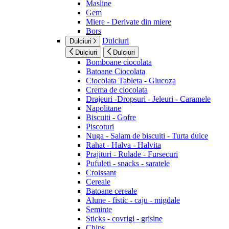
Masline
Gem
Miere - Derivate din miere
Bors
Dulciuri
Dulciuri
Dulciuri
Dulciuri
Bomboane ciocolata
Batoane Ciocolata
Ciocolata Tableta - Glucoza
Crema de ciocolata
Drajeuri -Dropsuri - Jeleuri - Caramele
Napolitane
Biscuiti - Gofre
Piscoturi
Nuga - Salam de biscuiti - Turta dulce
Rahat - Halva - Halvita
Prajituri - Rulade - Fursecuri
Pufuleti - snacks - saratele
Croissant
Cereale
Batoane cereale
Alune - fistic - caju - migdale
Seminte
Sticks - covrigi - grisine
Chips