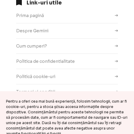
Link-uri utile
Prima pagină
Despre Gemini
Cum cumperi?
Politica de confidentialitate
Politică cookie-uri
Termeni și condiții
Pentru a oferi cea mai bună experiență, folosim tehnologii, cum ar fi
Contact
cookie-uri, pentru a stoca și/sau accesa informațiile despre
dispozitive. Consimțământul pentru aceste tehnologii ne permite
să procesăm date, cum ar fi comportamentul de navigare sau ID-uri
ANPC
unice pe acest site. Dacă nu îți dai consimțământul sau îți retragi
consimțământul dat poate avea afecte negative asupra unor
anumite funcționalități și funcții.