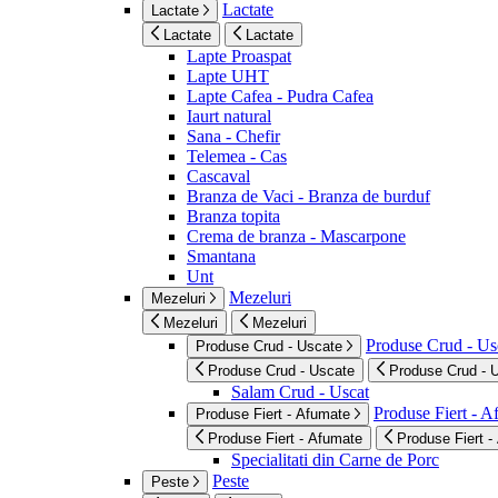
Lactate
Lactate
Lactate
Lactate
Lapte Proaspat
Lapte UHT
Lapte Cafea - Pudra Cafea
Iaurt natural
Sana - Chefir
Telemea - Cas
Cascaval
Branza de Vaci - Branza de burduf
Branza topita
Crema de branza - Mascarpone
Smantana
Unt
Mezeluri
Mezeluri
Mezeluri
Mezeluri
Produse Crud - Us
Produse Crud - Uscate
Produse Crud - Uscate
Produse Crud - 
Salam Crud - Uscat
Produse Fiert - 
Produse Fiert - Afumate
Produse Fiert - Afumate
Produse Fiert -
Specialitati din Carne de Porc
Peste
Peste