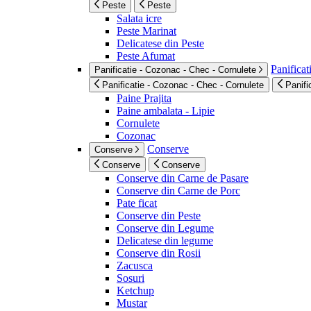
Peste
Peste
Salata icre
Peste Marinat
Delicatese din Peste
Peste Afumat
Panificat
Panificatie - Cozonac - Chec - Cornulete
Panificatie - Cozonac - Chec - Cornulete
Panifi
Paine Prajita
Paine ambalata - Lipie
Cornulete
Cozonac
Conserve
Conserve
Conserve
Conserve
Conserve din Carne de Pasare
Conserve din Carne de Porc
Pate ficat
Conserve din Peste
Conserve din Legume
Delicatese din legume
Conserve din Rosii
Zacusca
Sosuri
Ketchup
Mustar