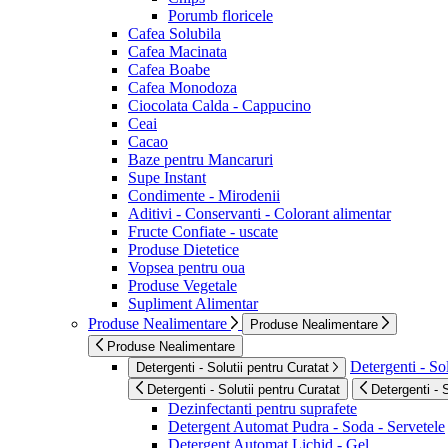
Porumb floricele
Cafea Solubila
Cafea Macinata
Cafea Boabe
Cafea Monodoza
Ciocolata Calda - Cappucino
Ceai
Cacao
Baze pentru Mancaruri
Supe Instant
Condimente - Mirodenii
Aditivi - Conservanti - Colorant alimentar
Fructe Confiate - uscate
Produse Dietetice
Vopsea pentru oua
Produse Vegetale
Supliment Alimentar
Produse Nealimentare
Produse Nealimentare
Produse Nealimentare
Detergenti - Sol
Detergenti - Solutii pentru Curatat
Detergenti - Solutii pentru Curatat
Detergenti - 
Dezinfectanti pentru suprafete
Detergent Automat Pudra - Soda - Servetele
Detergent Automat Lichid - Gel