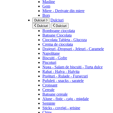
Masline
Gem
Miere - Derivate din miere
Bors
Dulciuri
Dulciuri
Dulciuri
Dulciuri
Bomboane ciocolata
Batoane Ciocolata
Ciocolata Tableta - Glucoza
Crema de ciocolata
Drajeuri -Dropsuri - Jeleuri - Caramele
Napolitane
Biscuiti - Gofre
Piscoturi
Nuga - Salam de biscuiti - Turta dulce
Rahat - Halva - Halvita
Prajituri - Rulade - Fursecuri
Pufuleti - snacks - saratele
Croissant
Cereale
Batoane cereale
Alune - fistic - caju - migdale
Seminte
Sticks - covrigi - grisine
Chips