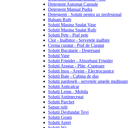
Detergent Automat Capsule
Detergent Manual Pudra
Detergenti - Solutii pentru uz profesional
Balsam Rufe
Solutii Masina Spalat Vase
Solutii Masina Spalat Rufe
Solutii Pete - Praf pete
Clor - Inalbitor - Servetele inalbire
Crema curatat - Praf de Curatat
Solutii Bucatarie - Degresant
Solutii Vase
Solutii Frigider - Absorbant Frigider
Solutii Aragaz - Plite -Cuptoare
Solutii Inox - Argint - Electrocasnice
Solutii Baie - Cabina de dus
Solutii pardoseli - servetele umede multisupr
Solutii Anticalcar
Solutii Lemn - Mobila
Solutii Antimecegai
Solutii Parchet
Sapun rufe
Solutii Desfundat Tevi
Solutii Geam
Solutii Apret
Solutii Wc