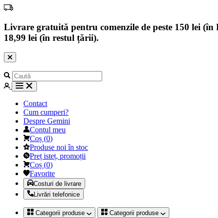
Livrare gratuită pentru comenzile de peste 150 lei (în B
18,99 lei (în restul țării).
Contact
Cum cumperi?
Despre Gemini
Contul meu
Coș
(
0
)
Produse noi în stoc
Preț isteț, promoții
Coș
(
0
)
Favorite
Costuri de livrare
Livrări telefonice
Categorii produse
Categorii produse