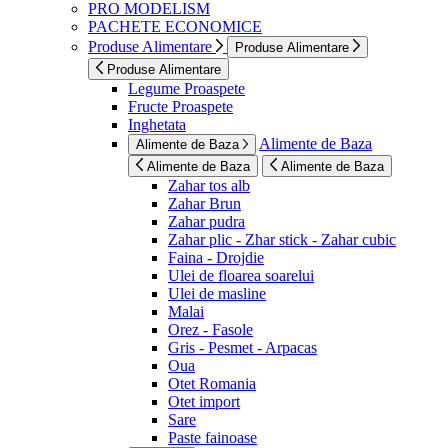
PRO MODELISM
PACHETE ECONOMICE
Produse Alimentare
Produse Alimentare
Produse Alimentare
Legume Proaspete
Fructe Proaspete
Inghetata
Alimente de Baza
Alimente de Baza
Alimente de Baza
Alimente de Baza
Zahar tos alb
Zahar Brun
Zahar pudra
Zahar plic - Zhar stick - Zahar cubic
Faina - Drojdie
Ulei de floarea soarelui
Ulei de masline
Malai
Orez - Fasole
Gris - Pesmet - Arpacas
Oua
Otet Romania
Otet import
Sare
Paste fainoase