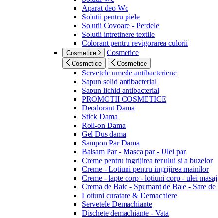
Aparat deo Wc
Solutii pentru piele
Solutii Covoare - Perdele
Solutii intretinere textile
Colorant pentru revigorarea culorii
Cosmetice
Cosmetice
Cosmetice
Cosmetice
Servetele umede antibacteriene
Sapun solid antibacterial
Sapun lichid antibacterial
PROMOTII COSMETICE
Deodorant Dama
Stick Dama
Roll-on Dama
Gel Dus dama
Sampon Par Dama
Balsam Par - Masca par - Ulei par
Creme pentru ingrijirea tenului si a buzelor
Creme - Lotiuni pentru ingrijirea mainilor
Creme - lapte corp - lotiuni corp - ulei masaj
Crema de Baie - Spumant de Baie - Sare de
Lotiuni curatare & Demachiere
Servetele Demachiante
Dischete demachiante - Vata