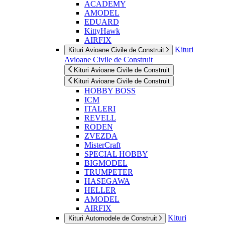
ACADEMY
AMODEL
EDUARD
KittyHawk
AIRFIX
Kituri
Kituri Avioane Civile de Construit
Avioane Civile de Construit
Kituri Avioane Civile de Construit
Kituri Avioane Civile de Construit
HOBBY BOSS
ICM
ITALERI
REVELL
RODEN
ZVEZDA
MisterCraft
SPECIAL HOBBY
BIGMODEL
TRUMPETER
HASEGAWA
HELLER
AMODEL
AIRFIX
Kituri
Kituri Automodele de Construit