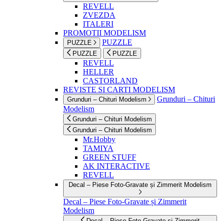
REVELL
ZVEZDA
ITALERI
PROMOTII MODELISM
PUZZLE
PUZZLE
PUZZLE
PUZZLE
REVELL
HELLER
CASTORLAND
REVISTE SI CARTI MODELISM
Grunduri – Chituri
Grunduri – Chituri Modelism
Modelism
Grunduri – Chituri Modelism
Grunduri – Chituri Modelism
Mr.Hobby
TAMIYA
GREEN STUFF
AK INTERACTIVE
REVELL
Decal – Piese Foto-Gravate și Zimmerit Modelism
Decal – Piese Foto-Gravate și Zimmerit
Modelism
Decal – Piese Foto-Gravate și Zimmerit