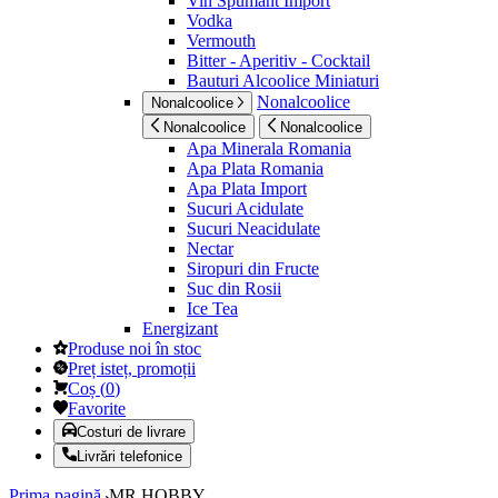
Vin Spumant Import
Vodka
Vermouth
Bitter - Aperitiv - Cocktail
Bauturi Alcoolice Miniaturi
Nonalcoolice
Nonalcoolice
Nonalcoolice
Nonalcoolice
Apa Minerala Romania
Apa Plata Romania
Apa Plata Import
Sucuri Acidulate
Sucuri Neacidulate
Nectar
Siropuri din Fructe
Suc din Rosii
Ice Tea
Energizant
Produse noi în stoc
Preț isteț, promoții
Coș
(
0
)
Favorite
Costuri de livrare
Livrări telefonice
Prima pagină
MR.HOBBY