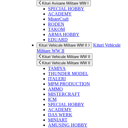
Kituri Avioane Militare WW I
SPECIAL HOBBY
ACADEMY
MisterCraft
RODEN
TAKOM
ARMA HOBBY
EDUARD
Kituri Vehicule
Kituri Vehicule Militare WW II
Militare WW II
Kituri Vehicule Militare WW II
Kituri Vehicule Militare WW II
TAMIYA
THUNDER MODEL
ITALERI
MPM PRODUCTION
AMMO
MISTERCRAFT
ICM
SPECIAL HOBBY
ACADEMY
DAS WERK
MINIART
AMUSING HOBBY