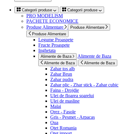
Categorii produse
Categorii produse
PRO MODELISM
PACHETE ECONOMICE
Produse Alimentare
Produse Alimentare
Produse Alimentare
Legume Proaspete
Fructe Proaspete
Inghetata
Alimente de Baza
Alimente de Baza
Alimente de Baza
Alimente de Baza
Zahar tos alb
Zahar Brun
Zahar pudra
Zahar plic - Zhar stick - Zahar cubic
Faina - Drojdie
Ulei de floarea soarelui
Ulei de masline
Malai
Orez - Fasole
Gris - Pesmet - Arpacas
Oua
Otet Romania
Otet import