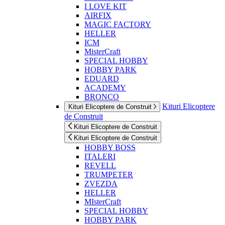
I LOVE KIT
AIRFIX
MAGIC FACTORY
HELLER
ICM
MisterCraft
SPECIAL HOBBY
HOBBY PARK
EDUARD
ACADEMY
BRONCO
Kituri Elicoptere
Kituri Elicoptere de Construit
de Construit
Kituri Elicoptere de Construit
Kituri Elicoptere de Construit
HOBBY BOSS
ITALERI
REVELL
TRUMPETER
ZVEZDA
HELLER
MIsterCraft
SPECIAL HOBBY
HOBBY PARK