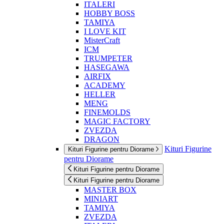
ITALERI
HOBBY BOSS
TAMIYA
I LOVE KIT
MisterCraft
ICM
TRUMPETER
HASEGAWA
AIRFIX
ACADEMY
HELLER
MENG
FINEMOLDS
MAGIC FACTORY
ZVEZDA
DRAGON
Kituri Figurine
Kituri Figurine pentru Diorame
pentru Diorame
Kituri Figurine pentru Diorame
Kituri Figurine pentru Diorame
MASTER BOX
MINIART
TAMIYA
ZVEZDA