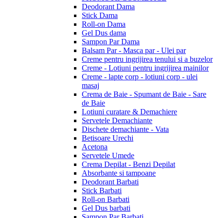
Deodorant Dama
Stick Dama
Roll-on Dama
Gel Dus dama
Sampon Par Dama
Balsam Par - Masca par - Ulei par
Creme pentru ingrijirea tenului si a buzelor
Creme - Lotiuni pentru ingrijirea mainilor
Creme - lapte corp - lotiuni corp - ulei
masaj
Crema de Baie - Spumant de Baie - Sare
de Baie
Lotiuni curatare & Demachiere
Servetele Demachiante
Dischete demachiante - Vata
Betisoare Urechi
Acetona
Servetele Umede
Crema Depilat - Benzi Depilat
Absorbante si tampoane
Deodorant Barbati
Stick Barbati
Roll-on Barbati
Gel Dus barbati
Sampon Par Barbati