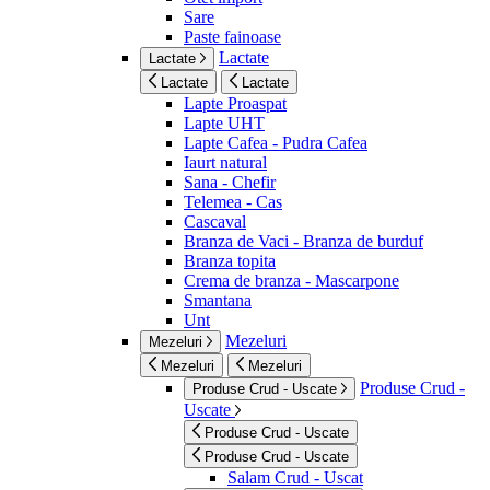
Sare
Paste fainoase
Lactate
Lactate
Lactate
Lactate
Lapte Proaspat
Lapte UHT
Lapte Cafea - Pudra Cafea
Iaurt natural
Sana - Chefir
Telemea - Cas
Cascaval
Branza de Vaci - Branza de burduf
Branza topita
Crema de branza - Mascarpone
Smantana
Unt
Mezeluri
Mezeluri
Mezeluri
Mezeluri
Produse Crud -
Produse Crud - Uscate
Uscate
Produse Crud - Uscate
Produse Crud - Uscate
Salam Crud - Uscat