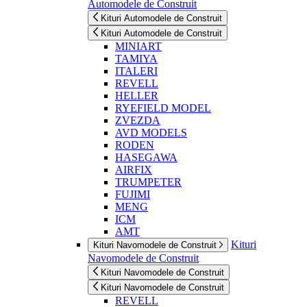
Automodele de Construit
Kituri Automodele de Construit
Kituri Automodele de Construit
MINIART
TAMIYA
ITALERI
REVELL
HELLER
RYEFIELD MODEL
ZVEZDA
AVD MODELS
RODEN
HASEGAWA
AIRFIX
TRUMPETER
FUJIMI
MENG
ICM
AMT
Kituri
Kituri Navomodele de Construit
Navomodele de Construit
Kituri Navomodele de Construit
Kituri Navomodele de Construit
REVELL