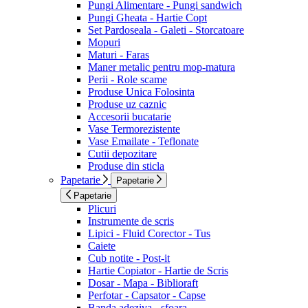
Pungi Alimentare - Pungi sandwich
Pungi Gheata - Hartie Copt
Set Pardoseala - Galeti - Storcatoare
Mopuri
Maturi - Faras
Maner metalic pentru mop-matura
Perii - Role scame
Produse Unica Folosinta
Produse uz caznic
Accesorii bucatarie
Vase Termorezistente
Vase Emailate - Teflonate
Cutii depozitare
Produse din sticla
Papetarie
Papetarie
Papetarie
Plicuri
Instrumente de scris
Lipici - Fluid Corector - Tus
Caiete
Cub notite - Post-it
Hartie Copiator - Hartie de Scris
Dosar - Mapa - Biblioraft
Perfotar - Capsator - Capse
Banda adeziva - sfoara