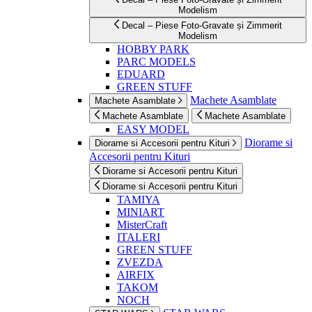
Modelism
Decal – Piese Foto-Gravate și Zimmerit
Modelism
HOBBY PARK
PARC MODELS
EDUARD
GREEN STUFF
Machete Asamblate
Machete Asamblate
Machete Asamblate
Machete Asamblate
EASY MODEL
Diorame si
Diorame si Accesorii pentru Kituri
Accesorii pentru Kituri
Diorame si Accesorii pentru Kituri
Diorame si Accesorii pentru Kituri
TAMIYA
MINIART
MisterCraft
ITALERI
GREEN STUFF
ZVEZDA
AIRFIX
TAKOM
NOCH