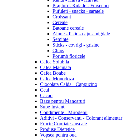
Prajituri - Rulade - Fursecuri
Pufuleti - snacks - saratele
Croissant
Cereale
Batoane cereale
Alune - fistic - caju - migdale
Seminte
Sticks - covrigi - grisine
Chips
Porumb floricele
Cafea Solubila
Cafea Macinata
Cafea Boabe
Cafea Monodoza
Ciocolata Calda - Cappucino
Ceai
Cacao
Baze pentru Mancaruri
Supe Instant
Condimente - Mirodenii
Aditivi - Conservanti - Colorant alimentar
Fructe Confiate - uscate
Produse Dietetice
Vopsea pentru oua