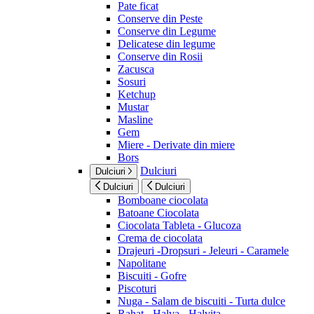
Pate ficat
Conserve din Peste
Conserve din Legume
Delicatese din legume
Conserve din Rosii
Zacusca
Sosuri
Ketchup
Mustar
Masline
Gem
Miere - Derivate din miere
Bors
Dulciuri
Dulciuri
Dulciuri
Dulciuri
Bomboane ciocolata
Batoane Ciocolata
Ciocolata Tableta - Glucoza
Crema de ciocolata
Drajeuri -Dropsuri - Jeleuri - Caramele
Napolitane
Biscuiti - Gofre
Piscoturi
Nuga - Salam de biscuiti - Turta dulce
Rahat - Halva - Halvita