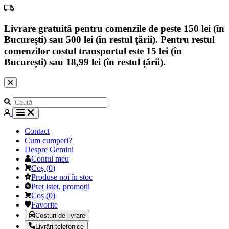
Livrare gratuită pentru comenzile de peste 150 lei (în
București) sau 500 lei (în restul țării). Pentru restul
comenzilor costul transportul este 15 lei (în
București) sau 18,99 lei (în restul țării).
Contact
Cum cumperi?
Despre Gemini
Contul meu
Coș
(
0
)
Produse noi în stoc
Preț isteț, promoții
Coș
(
0
)
Favorite
Costuri de livrare
Livrări telefonice