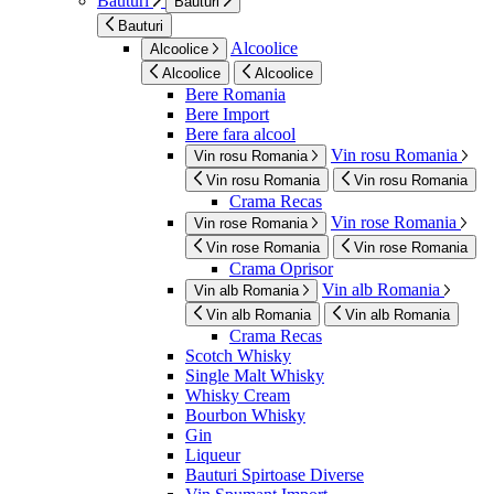
Bauturi
Bauturi
Bauturi
Alcoolice
Alcoolice
Alcoolice
Alcoolice
Bere Romania
Bere Import
Bere fara alcool
Vin rosu Romania
Vin rosu Romania
Vin rosu Romania
Vin rosu Romania
Crama Recas
Vin rose Romania
Vin rose Romania
Vin rose Romania
Vin rose Romania
Crama Oprisor
Vin alb Romania
Vin alb Romania
Vin alb Romania
Vin alb Romania
Crama Recas
Scotch Whisky
Single Malt Whisky
Whisky Cream
Bourbon Whisky
Gin
Liqueur
Bauturi Spirtoase Diverse