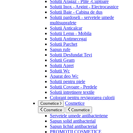
Solutii Aragaz - Plite -Cuptoare
Solutii Inox - Argint - Electrocasnice
Solutii Baie - Cabina de dus
Solutii pardoseli - servetele umede
multisuprafete
Solutii Anticalcar
Solutii Lemn - Mobila
Solutii Antimecegai
Solutii Parchet
Sapun rufe
Solutii Desfundat Tevi
Solutii Geam
Solutii Apret
Solutii Wc
Aparat deo Wc
Solutii pentru piele
Solutii Covoare - Perdele
Solutii intretinere textile
Colorant pentru revigorarea culorii
Cosmetice
Cosmetice
Cosmetice
Cosmetice
Servetele umede antibacteriene
Sapun solid antibacterial
Sapun lichid antibacterial
PROMOTII COSMETICE