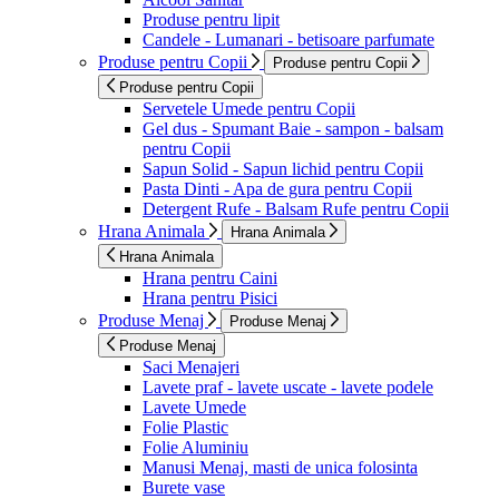
Produse pentru lipit
Candele - Lumanari - betisoare parfumate
Produse pentru Copii
Produse pentru Copii
Produse pentru Copii
Servetele Umede pentru Copii
Gel dus - Spumant Baie - sampon - balsam
pentru Copii
Sapun Solid - Sapun lichid pentru Copii
Pasta Dinti - Apa de gura pentru Copii
Detergent Rufe - Balsam Rufe pentru Copii
Hrana Animala
Hrana Animala
Hrana Animala
Hrana pentru Caini
Hrana pentru Pisici
Produse Menaj
Produse Menaj
Produse Menaj
Saci Menajeri
Lavete praf - lavete uscate - lavete podele
Lavete Umede
Folie Plastic
Folie Aluminiu
Manusi Menaj, masti de unica folosinta
Burete vase